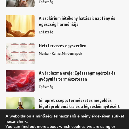
Egészség
A szolárium jótékony hatásai: napfény és
egészség harmóniája
Egészség
Heti tervezés egyszerűen
Munka - Karrier
Mindennapok
A vérplazma ereje: Egészségmegőrzés és
gyógyulás természetesen
Egészség
Sinupret csepp: természetes megoldás
légúti problémákra és a légzéskönnyítésért
Egészség
A weboldalon a minőségi felhasználói élmény érdekében sütiket
használunk.
You can find out more about which cookies we are using or