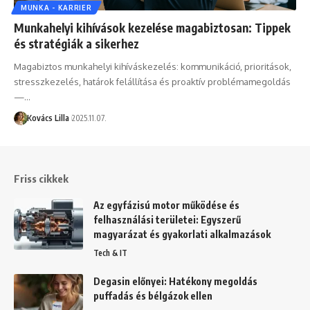
MUNKA - KARRIER
Munkahelyi kihívások kezelése magabiztosan: Tippek
és stratégiák a sikerhez
Magabiztos munkahelyi kihíváskezelés: kommunikáció, prioritások,
stresszkezelés, határok felállítása és proaktív problémamegoldás
—…
Kovács Lilla
2025.11.07.
Friss cikkek
Az egyfázisú motor működése és
felhasználási területei: Egyszerű
magyarázat és gyakorlati alkalmazások
Tech & IT
Degasin előnyei: Hatékony megoldás
puffadás és bélgázok ellen