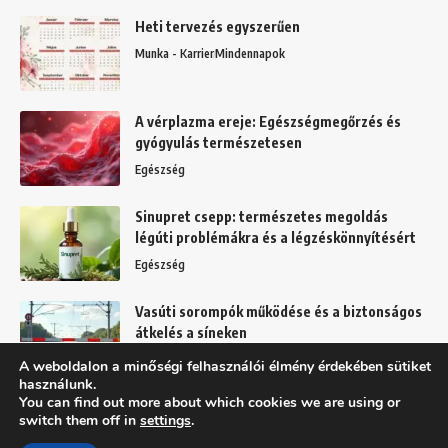
Heti tervezés egyszerűen
Munka - Karrier
Mindennapok
A vérplazma ereje: Egészségmegőrzés és
gyógyulás természetesen
Egészség
Sinupret csepp: természetes megoldás
légúti problémákra és a légzéskönnyítésért
Egészség
Vasúti sorompók működése és a biztonságos
átkelés a síneken
Mindennapok
A weboldalon a minőségi felhasználói élmény érdekében sütiket
használunk.
You can find out more about which cookies we are using or
switch them off in
settings
.
Felhasználási feltételek
Adatkezelési tájékoztató