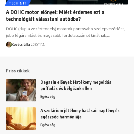
TECH & IT
A DOHC motor előnyei: Miért érdemes ezt a
technológiát választani autódba?
DOHC (dupla vezértengely) motorok pontosabb szelepvezérlést,
jobb légáramlást és magasabb fordulatszámot kínálnak,…
Kovács Lilla
2025.11.12.
Friss cikkek
Degasin előnyei: Hatékony megoldás
puffadás és bélgázok ellen
Egészség
A szolárium jótékony hatásai: napfény és
egészség harmóniája
Egészség