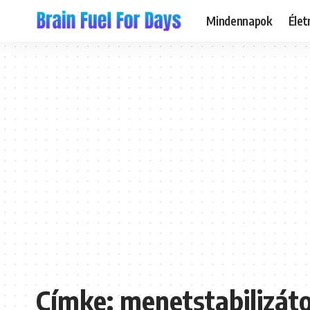
Mindennapok
Éle
Címke:
menetstabilizát