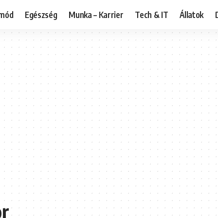
tmód
Egészség
Munka – Karrier
Tech & IT
Állatok
or