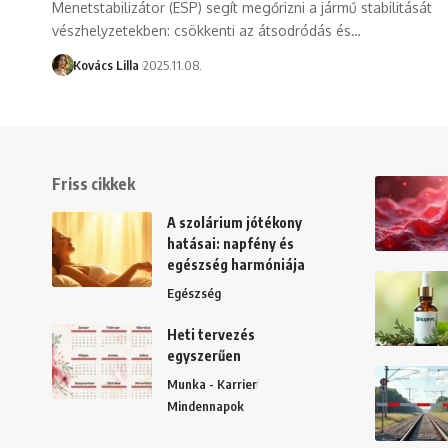
Menetstabilizátor (ESP) segít megőrizni a jármű stabilitását
vészhelyzetekben: csökkenti az átsodródás és…
Kovács Lilla
2025.11.08.
Friss cikkek
A szolárium jótékony
hatásai: napfény és
egészség harmóniája
Egészség
Heti tervezés
egyszerűen
Munka - Karrier
Mindennapok