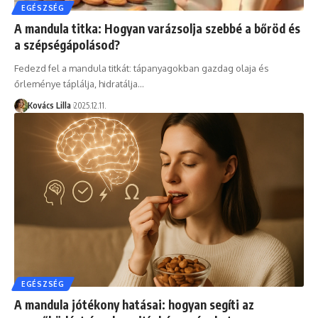
EGÉSZSÉG
A mandula titka: Hogyan varázsolja szebbé a bőröd és
a szépségápolásod?
Fedezd fel a mandula titkát: tápanyagokban gazdag olaja és
őrleménye táplálja, hidratálja…
Kovács Lilla
2025.12.11.
EGÉSZSÉG
A mandula jótékony hatásai: hogyan segíti az