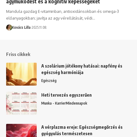
agyműködést és a kognitív képességeket
Mandula gazdag E-vitaminban, antioxidánsokban és omega‑3
előanyagokban; javítja az agy vérellátását, védi…
Kovács Lilla
2025.11.08.
Friss cikkek
A szolárium jótékony hatásai: napfény és
egészség harmóniája
Egészség
Heti tervezés egyszerűen
Munka - Karrier
Mindennapok
A vérplazma ereje: Egészségmegőrzés és
gyógyulás természetesen