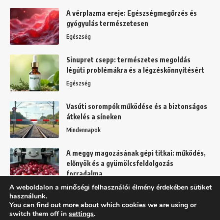
A vérplazma ereje: Egészségmegőrzés és
gyógyulás természetesen
Egészség
Sinupret csepp: természetes megoldás
légúti problémákra és a légzéskönnyítésért
Egészség
Vasúti sorompók működése és a biztonságos
átkelés a síneken
Mindennapok
A meggy magozásának gépi titkai: működés,
előnyök és a gyümölcsfeldolgozás
forradalma
A weboldalon a minőségi felhasználói élmény érdekében sütiket
Kert
használunk.
You can find out more about which cookies we are using or
switch them off in
settings
.
Felhasználási feltételek
Adatkezelési tájékoztató