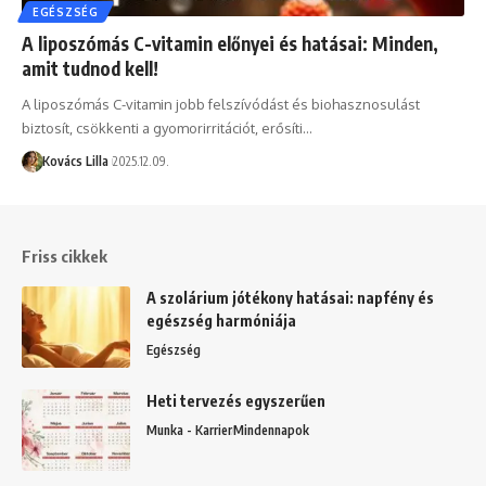
EGÉSZSÉG
A liposzómás C-vitamin előnyei és hatásai: Minden,
amit tudnod kell!
A liposzómás C-vitamin jobb felszívódást és biohasznosulást
biztosít, csökkenti a gyomorirritációt, erősíti…
Kovács Lilla
2025.12.09.
Friss cikkek
A szolárium jótékony hatásai: napfény és
egészség harmóniája
Egészség
Heti tervezés egyszerűen
Munka - Karrier
Mindennapok