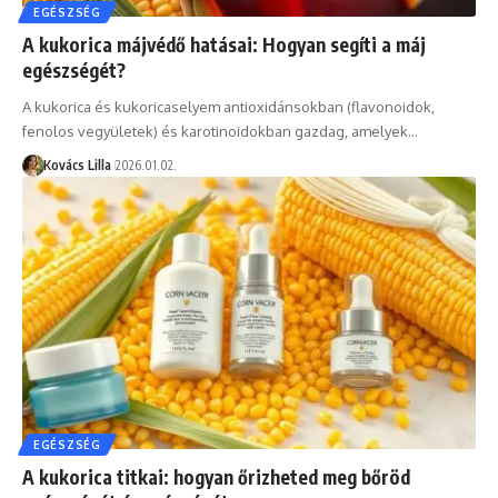
EGÉSZSÉG
A kukorica májvédő hatásai: Hogyan segíti a máj
egészségét?
A kukorica és kukoricaselyem antioxidánsokban (flavonoidok,
fenolos vegyületek) és karotinoidokban gazdag, amelyek…
Kovács Lilla
2026.01.02.
EGÉSZSÉG
A kukorica titkai: hogyan őrizheted meg bőröd