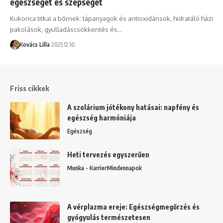
egészségét és szépségét
Kukorica titkai a bőrnek: tápanyagok és antioxidánsok, hidratáló házi
pakolások, gyulladáscsökkentés és…
Kovács Lilla
2025.12.10.
Friss cikkek
A szolárium jótékony hatásai: napfény és
egészség harmóniája
Egészség
Heti tervezés egyszerűen
Munka - Karrier
Mindennapok
A vérplazma ereje: Egészségmegőrzés és
gyógyulás természetesen