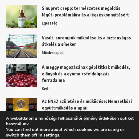
Sinupret csepp: természetes megoldás
légúti problémákra és a légzéskönnyítésért
Egészség
Vasúti sorompók működése és a biztonságos
átkelés a síneken
Mindennapok
A meggy magozásának gépi titkai: működés,
előnyök és a gyümölcsfeldolgozás
forradalma
Kert
Az ENSZ születése és működése: Nemzetközi
együttműködés alapjai
Mindennapok
A weboldalon a minőségi felhasználói élmény érdekében sütiket
használunk.
You can find out more about which cookies we are using or
switch them off in
settings
.
Felhasználási feltételek
Adatkezelési tájékoztató