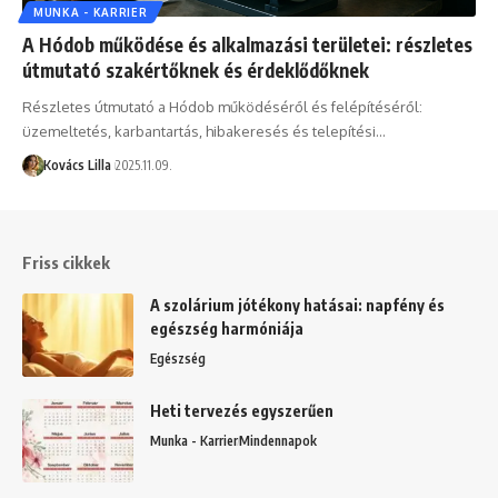
MUNKA - KARRIER
A Hódob működése és alkalmazási területei: részletes
útmutató szakértőknek és érdeklődőknek
Részletes útmutató a Hódob működéséről és felépítéséről:
üzemeltetés, karbantartás, hibakeresés és telepítési…
Kovács Lilla
2025.11.09.
Friss cikkek
A szolárium jótékony hatásai: napfény és
egészség harmóniája
Egészség
Heti tervezés egyszerűen
Munka - Karrier
Mindennapok