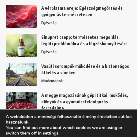
A vérplazma ereje: Egészségmegőrzés és
gyógyulás természetesen
Egészség
Sinupret csepp: természetes megoldás
légúti problémákra és a légzéskönnyítésért
Egészség
Vasúti sorompók működése és a biztonságos
átkelés a síneken
Mindennapok
A meggy magozásának gépi titkai: működés,
előnyök és a gyümölcsfeldolgozás
forradalma
A weboldalon a minőségi felhasználói élmény érdekében sütiket
Kert
használunk.
You can find out more about which cookies we are using or
switch them off in
settings
.
Felhasználási feltételek
Adatkezelési tájékoztató