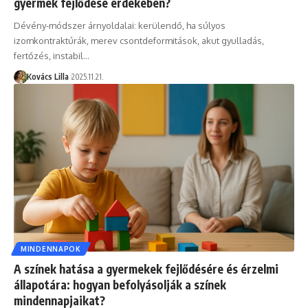
gyermek fejlődése érdekében?
Dévény-módszer árnyoldalai: kerülendő, ha súlyos
izomkontraktúrák, merev csontdeformitások, akut gyulladás,
fertőzés, instabil…
Kovács Lilla
2025.11.21.
MINDENNAPOK
A színek hatása a gyermekek fejlődésére és érzelmi
állapotára: hogyan befolyásolják a színek
mindennapjaikat?