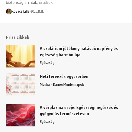
biztonság, minták, értékek…
Kovács Lilla
2025.11.11.
Friss cikkek
A szolárium jótékony hatásai: napfény és
egészség harmóniája
Egészség
Heti tervezés egyszerűen
Munka - Karrier
Mindennapok
A vérplazma ereje: Egészségmegőrzés és
gyógyulás természetesen
Egészség