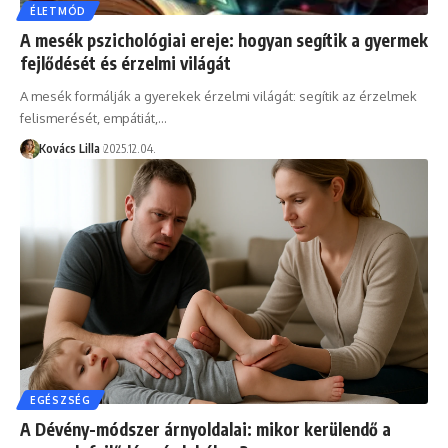
ÉLETMÓD
A mesék pszichológiai ereje: hogyan segítik a gyermek
fejlődését és érzelmi világát
A mesék formálják a gyerekek érzelmi világát: segítik az érzelmek
felismerését, empátiát,…
Kovács Lilla
2025.12.04.
EGÉSZSÉG
A Dévény-módszer árnyoldalai: mikor kerülendő a