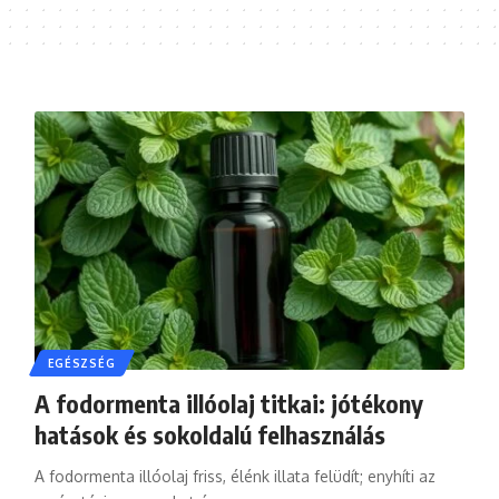
EGÉSZSÉG
A fodormenta illóolaj titkai: jótékony
hatások és sokoldalú felhasználás
A fodormenta illóolaj friss, élénk illata felüdít; enyhíti az