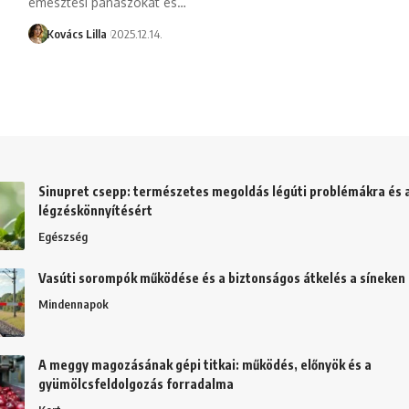
emésztési panaszokat és…
Kovács Lilla
2025.12.14.
Sinupret csepp: természetes megoldás légúti problémákra és 
légzéskönnyítésért
Egészség
Vasúti sorompók működése és a biztonságos átkelés a síneken
Mindennapok
A meggy magozásának gépi titkai: működés, előnyök és a
gyümölcsfeldolgozás forradalma