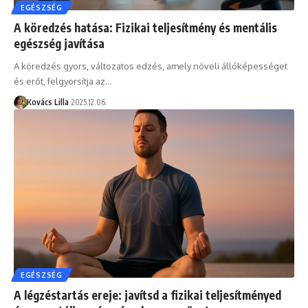
EGÉSZSÉG
A köredzés hatása: Fizikai teljesítmény és mentális
egészség javítása
A köredzés gyors, változatos edzés, amely növeli állóképességet
és erőt, felgyorsítja az…
Kovács Lilla
2025.12.06.
EGÉSZSÉG
A légzéstartás ereje: javítsd a fizikai teljesítményed