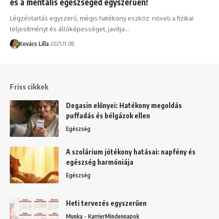
és a mentális egészséged egyszerűen!
Légzéstartás egyszerű, mégis hatékony eszköz: növeli a fizikai
teljesítményt és állóképességet, javítja…
Kovács Lilla
2025.11.08.
Friss cikkek
Degasin előnyei: Hatékony megoldás
puffadás és bélgázok ellen
Egészség
A szolárium jótékony hatásai: napfény és
egészség harmóniája
Egészség
Heti tervezés egyszerűen
Munka - Karrier
Mindennapok