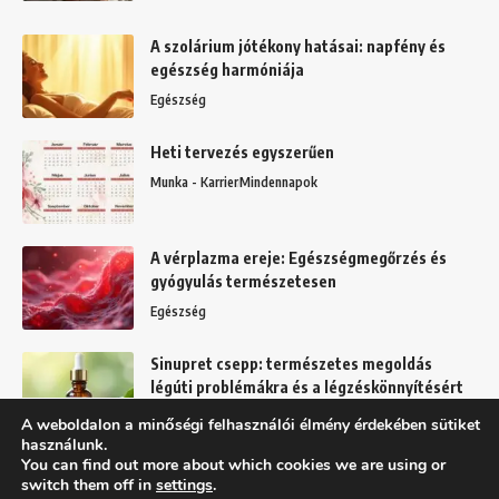
A szolárium jótékony hatásai: napfény és
egészség harmóniája
Egészség
Heti tervezés egyszerűen
Munka - Karrier
Mindennapok
A vérplazma ereje: Egészségmegőrzés és
gyógyulás természetesen
Egészség
Sinupret csepp: természetes megoldás
légúti problémákra és a légzéskönnyítésért
Egészség
A weboldalon a minőségi felhasználói élmény érdekében sütiket
használunk.
You can find out more about which cookies we are using or
switch them off in
settings
.
Felhasználási feltételek
Adatkezelési tájékoztató