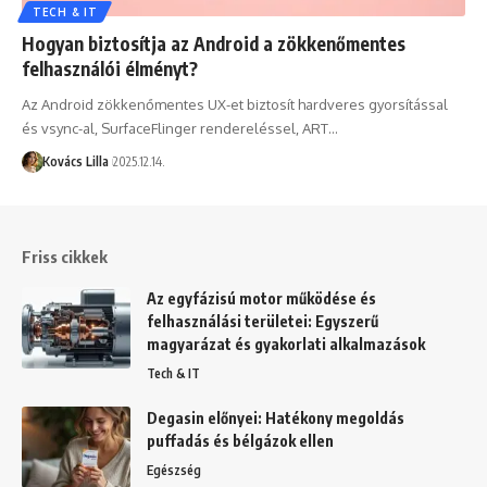
TECH & IT
Hogyan biztosítja az Android a zökkenőmentes
felhasználói élményt?
Az Android zökkenőmentes UX-et biztosít hardveres gyorsítással
és vsync-al, SurfaceFlinger rendereléssel, ART…
Kovács Lilla
2025.12.14.
Friss cikkek
Az egyfázisú motor működése és
felhasználási területei: Egyszerű
magyarázat és gyakorlati alkalmazások
Tech & IT
Degasin előnyei: Hatékony megoldás
puffadás és bélgázok ellen
Egészség