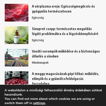
A vérplazma ereje: Egészségmegőrzés és
gyógyulás természetesen
Egészség
Sinupret csepp: természetes megoldás
légúti problémákra és a légzéskönnyítésért
Egészség
Vasúti sorompók működése és a biztonságos
átkelés a síneken
Mindennapok
A meggy magozásának gépi titkai: működés,
előnyök és a gyümölcsfeldolgozás
forradalma
A weboldalon a minőségi felhasználói élmény érdekében sütiket
Kert
használunk.
You can find out more about which cookies we are using or
switch them off in
settings
.
Felhasználási feltételek
Adatkezelési tájékoztató