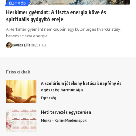
ÉLETMÓD
Herkimer gyémánt: A tiszta energia köve és
spirituális gyógyító ereje
A Herkimer gyémánt nem csupán egy különleges kvarckristály,
hanem a tiszta energia…
Kovács Lilla
2025.11.03.
Friss cikkek
A szolárium jótékony hatásai: napfény és
egészség harmóniája
Egészség
Heti tervezés egyszerűen
Munka - Karrier
Mindennapok