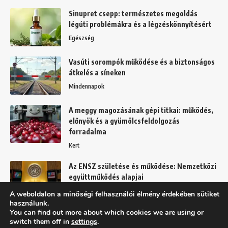
Sinupret csepp: természetes megoldás
légúti problémákra és a légzéskönnyítésért
Egészség
Vasúti sorompók működése és a biztonságos
átkelés a síneken
Mindennapok
A meggy magozásának gépi titkai: működés,
előnyök és a gyümölcsfeldolgozás
forradalma
Kert
Az ENSZ születése és működése: Nemzetközi
együttműködés alapjai
Mindennapok
A weboldalon a minőségi felhasználói élmény érdekében sütiket
használunk.
You can find out more about which cookies we are using or
switch them off in
settings
.
Felhasználási feltételek
Adatkezelési tájékoztató