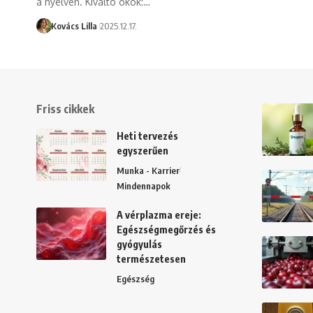
a nyelven. Kiváltó okok:…
Kovács Lilla
2025.12.17.
Friss cikkek
Heti tervezés
egyszerűen
Munka - Karrier
Mindennapok
A vérplazma ereje:
Egészségmegőrzés és
gyógyulás
természetesen
Egészség