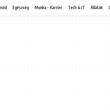
tmód
Egészség
Munka – Karrier
Tech & IT
Állatok