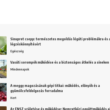
Sinupret csepp: természetes megoldás légúti problémákra és 
légzéskönnyítésért
Egészség
Vasúti sorompók működése és a biztonságos átkelés a síneken
Mindennapok
A meggy magozásának gépi titkai: működés, előnyök és a
gyümölcsfeldolgozás forradalma
Kert
Az ENSZ születése és működése: Nemzetközi együttműködés al