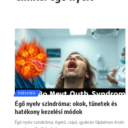
EGÉSZSÉG
Égő nyelv szindróma: okok, tünetek és
hatékony kezelési módok
Égő nyelv szindróma: égető, csípő, gyakran fájdalmas érzés