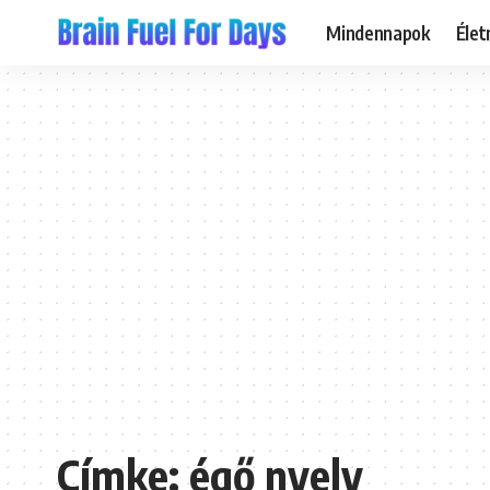
Mindennapok
Éle
Címke:
égő nyelv