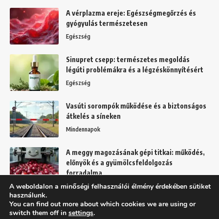
A vérplazma ereje: Egészségmegőrzés és
gyógyulás természetesen
Egészség
Sinupret csepp: természetes megoldás
légúti problémákra és a légzéskönnyítésért
Egészség
Vasúti sorompók működése és a biztonságos
átkelés a síneken
Mindennapok
A meggy magozásának gépi titkai: működés,
előnyök és a gyümölcsfeldolgozás
forradalma
A weboldalon a minőségi felhasználói élmény érdekében sütiket
Kert
használunk.
You can find out more about which cookies we are using or
switch them off in
settings
.
Felhasználási feltételek
Adatkezelési tájékoztató