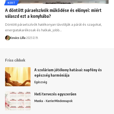
KERT
A döntött páraelszívók működése és előnyei: miért
válaszd ezt a konyhába?
Döntött páraelszívók hatékonyan távolítják a párát és szagokat,
energiatakarékosak és halkak, jobb…
Kovács Lilla
2025.12.19.
Friss cikkek
A szolárium jótékony hatásai: napfény és
egészség harmóniája
Egészség
Heti tervezés egyszerűen
Munka - Karrier
Mindennapok