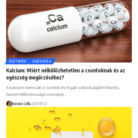
ÉLETMÓD
EGÉSZSÉG
Kalcium: Miért nélkülözhetetlen a csontoknak és az
egészség megőrzéséhez?
A kalcium nemcsak a csontok és fogak szilárdságáért felelős,
hanem létfontosságú szerepet…
Kovács Lilla
2025.10.22.