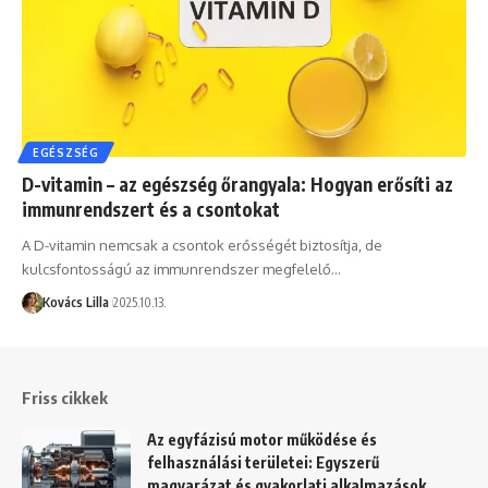
EGÉSZSÉG
D-vitamin – az egészség őrangyala: Hogyan erősíti az
immunrendszert és a csontokat
A D-vitamin nemcsak a csontok erősségét biztosítja, de
kulcsfontosságú az immunrendszer megfelelő…
Kovács Lilla
2025.10.13.
Friss cikkek
Az egyfázisú motor működése és
felhasználási területei: Egyszerű
magyarázat és gyakorlati alkalmazások