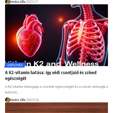
Kovács Lilla
2025.12.27.
EGÉSZSÉG
A K2-vitamin hatása: így védi csontjaid és szíved
egészségét
A K2-vitamin támogatja a csontok egészségét és a szívet: elősegíti a
kalcium…
Kovács Lilla
2025.12.06.