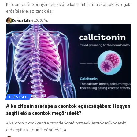
Kalcium-citrát: könnyen felszívódó kalciumforma a csontok és fogak
erősítésére, az izmok és…
Kovács Lilla
2026.02.14.
EGÉSZSÉG
A kalcitonin szerepe a csontok egészségében: Hogyan
segíti elő a csontok megőrzését?
A kalcitonin csökkenti a csontlebontó oszteoklasztok működését,
elősegíti a kalcium beépülését a…