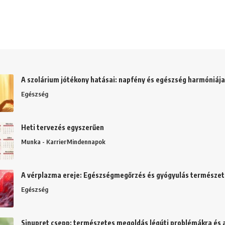
A szolárium jótékony hatásai: napfény és egészség harmóniája
Egészség
Heti tervezés egyszerűen
Munka - Karrier
Mindennapok
A vérplazma ereje: Egészségmegőrzés és gyógyulás természe
Egészség
Sinupret csepp: természetes megoldás légúti problémákra és 