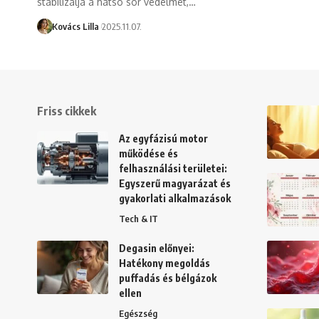
stabilizálja a hátsó sor védelmét,…
Kovács Lilla
2025.11.07.
Friss cikkek
Az egyfázisú motor
működése és
felhasználási területei:
Egyszerű magyarázat és
gyakorlati alkalmazások
Tech & IT
Degasin előnyei:
Hatékony megoldás
puffadás és bélgázok
ellen
Egészség