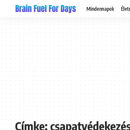
Mindennapok
Éle
Címke:
csapatvédekezé