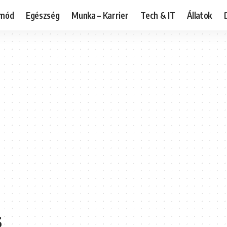
tmód
Egészség
Munka – Karrier
Tech & IT
Állatok
s