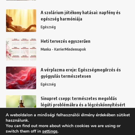
A szolárium jótékony hatásai: napfény és
egészség harmóniája
Egészség
Heti tervezés egyszerűen
Munka - Karrier
Mindennapok
A vérplazma ereje: Egészségmegőrzés és
gyógyulás természetesen
Egészség
Sinupret csepp: természetes megoldás
légúti problémákra és a légzéskönnyítésért
Egészség
A weboldalon a minőségi felhasználói élmény érdekében sütiket
használunk.
You can find out more about which cookies we are using or
switch them off in
settings
.
Felhasználási feltételek
Adatkezelési tájékoztató