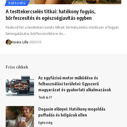
EGÉSZSÉG
A testtekercselés titkai: hatékony fogyás,
bőrfeszesítés és egészségjavítás egyben
Fedezd fel a testtekercselés titkait: természetes módszer a fogyás
támogatására, bőrfeszesítésre és…
Kovács Lilla
2025.11.11.
Friss cikkek
Az egyfázisú motor működése és
felhasználási területei: Egyszerű
magyarázat és gyakorlati alkalmazások
Tech & IT
Degasin előnyei: Hatékony megoldás
puffadás és bélgázok ellen
Egészség