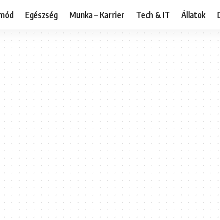
tmód
Egészség
Munka – Karrier
Tech & IT
Állatok