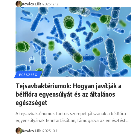
Kovács Lilla
2025.12.12.
EGÉSZSÉG
Tejsavbaktériumok: Hogyan javítják a
bélflóra egyensúlyát és az általános
egészséget
A tejsavbaktériumok fontos szerepet játszanak a bélflóra
egyensúlyának fenntartásában, támogatva az emésztést…
Kovács Lilla
2025.10.11.