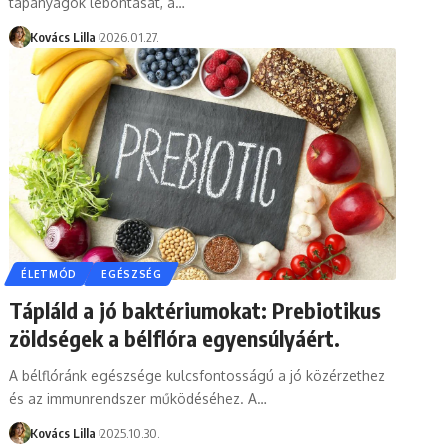
tápanyagok lebontását, a…
Kovács Lilla
2026.01.27.
ÉLETMÓD
EGÉSZSÉG
Tápláld a jó baktériumokat: Prebiotikus
zöldségek a bélflóra egyensúlyáért.
A bélflóránk egészsége kulcsfontosságú a jó közérzethez
és az immunrendszer működéséhez. A…
Kovács Lilla
2025.10.30.