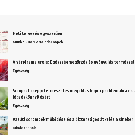
Heti tervezés egyszerűen
Munka - Karrier
Mindennapok
A vérplazma ereje: Egészségmegőrzés és gyógyulás természe
Egészség
Sinupret csepp: természetes megoldás légúti problémákra és 
légzéskönnyítésért
Egészség
Vasúti sorompók működése és a biztonságos átkelés a síneken
Mindennapok