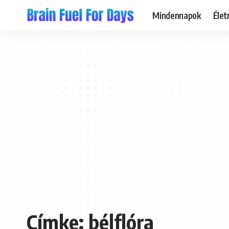
Mindennapok
Éle
Címke:
bélflóra