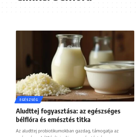
EGÉSZSÉG
Aludttej fogyasztása: az egészséges
bélflóra és emésztés titka
Az aludttej probiotikumokban gazdag, támogatja az