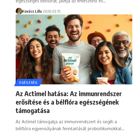
egészséges bélflórát, javítja az emésztést és…
Kovács Lilla
2026.02.15.
EGÉSZSÉG
Az Actimel hatása: Az immunrendszer
erősítése és a bélflóra egészségének
támogatása
Az Actimel támogatja az immunrendszert és segíti a
bélflóra egyensúlyának fenntartását probiotikumokkal…