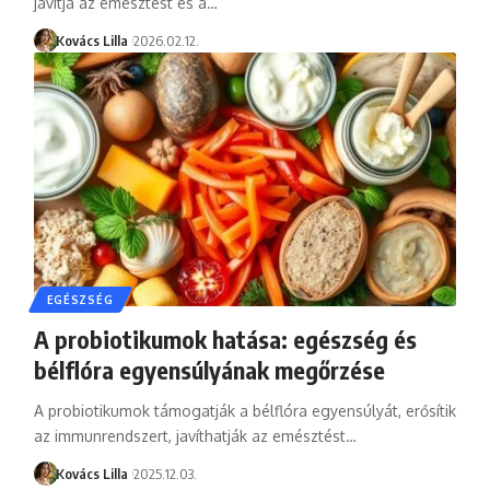
javítja az emésztést és a…
Kovács Lilla
2026.02.12.
EGÉSZSÉG
A probiotikumok hatása: egészség és
bélflóra egyensúlyának megőrzése
A probiotikumok támogatják a bélflóra egyensúlyát, erősítik
az immunrendszert, javíthatják az emésztést…
Kovács Lilla
2025.12.03.