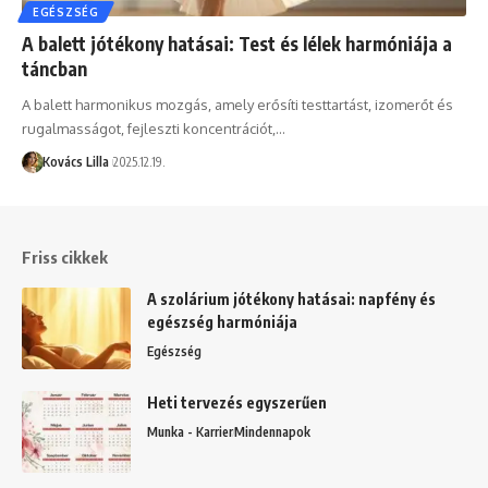
EGÉSZSÉG
A balett jótékony hatásai: Test és lélek harmóniája a
táncban
A balett harmonikus mozgás, amely erősíti testtartást, izomerőt és
rugalmasságot, fejleszti koncentrációt,…
Kovács Lilla
2025.12.19.
Friss cikkek
A szolárium jótékony hatásai: napfény és
egészség harmóniája
Egészség
Heti tervezés egyszerűen
Munka - Karrier
Mindennapok