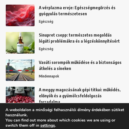
A vérplazma ereje: Egészségmegőrzés és
gyógyulás természetesen
Egészség
Sinupret csepp: természetes megoldás
légúti problémákra és a légzéskönnyítésért
Egészség
Vasúti sorompók működése és a biztonságos
átkelés a síneken
Mindennapok
A meggy magozásának gépi titkai: működés,
előnyök és a gyümölcsfeldolgozás
forradalma
A weboldalon a minőségi felhasználói élmény érdekében sütiket
Kert
használunk.
You can find out more about which cookies we are using or
switch them off in
settings
.
Felhasználási feltételek
Adatkezelési tájékoztató