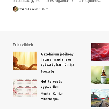
olcsóbbak, gyorsabbak és rugalmasak — a tulajdonos…
Kovács Lilla
2026.02.11.
Friss cikkek
A szolárium jótékony
hatásai: napfény és
egészség harmóniája
Egészség
Heti tervezés
egyszerűen
Munka - Karrier
Mindennapok