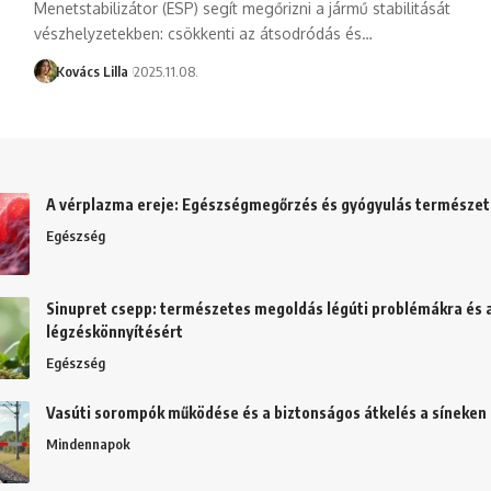
Menetstabilizátor (ESP) segít megőrizni a jármű stabilitását
vészhelyzetekben: csökkenti az átsodródás és…
Kovács Lilla
2025.11.08.
A vérplazma ereje: Egészségmegőrzés és gyógyulás természe
Egészség
Sinupret csepp: természetes megoldás légúti problémákra és 
légzéskönnyítésért
Egészség
Vasúti sorompók működése és a biztonságos átkelés a síneken
Mindennapok