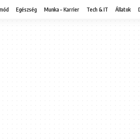
tmód
Egészség
Munka – Karrier
Tech & IT
Állatok