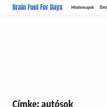
Mindennapok
Éle
Címke:
autósok