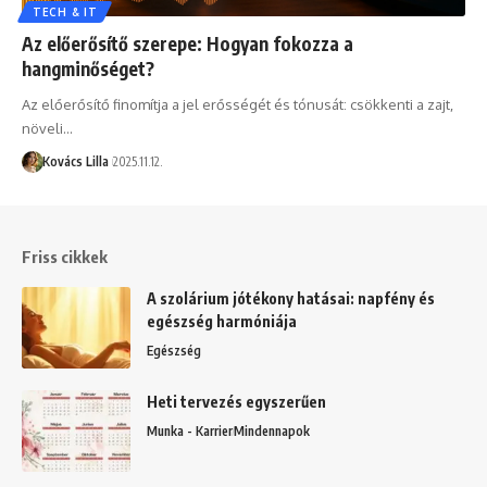
TECH & IT
Az előerősítő szerepe: Hogyan fokozza a
hangminőséget?
Az előerősítő finomítja a jel erősségét és tónusát: csökkenti a zajt,
növeli…
Kovács Lilla
2025.11.12.
Friss cikkek
A szolárium jótékony hatásai: napfény és
egészség harmóniája
Egészség
Heti tervezés egyszerűen
Munka - Karrier
Mindennapok