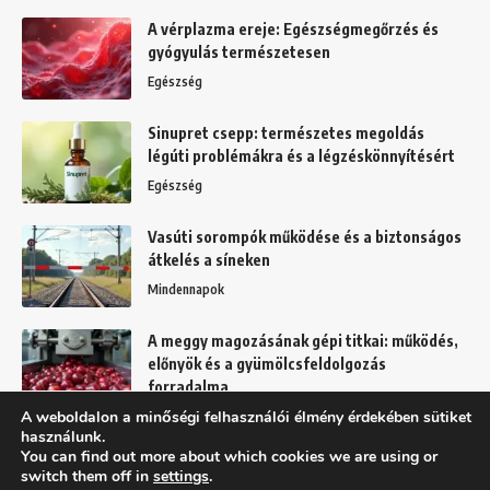
A vérplazma ereje: Egészségmegőrzés és
gyógyulás természetesen
Egészség
Sinupret csepp: természetes megoldás
légúti problémákra és a légzéskönnyítésért
Egészség
Vasúti sorompók működése és a biztonságos
átkelés a síneken
Mindennapok
A meggy magozásának gépi titkai: működés,
előnyök és a gyümölcsfeldolgozás
forradalma
A weboldalon a minőségi felhasználói élmény érdekében sütiket
Kert
használunk.
You can find out more about which cookies we are using or
switch them off in
settings
.
Felhasználási feltételek
Adatkezelési tájékoztató