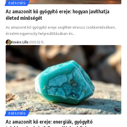
EGÉSZSÉG
Az amazonit kő gyógyító ereje: hogyan javíthatja
életed minőségét
Az amazonit kő gyógyító ereje segíthet stressz csökkentésében,
érzelmi egyensúly helyreállításában és…
Kovács Lilla
2026.02.15.
EGÉSZSÉG
Az amazonit kő ereje: energiák, gyógyító