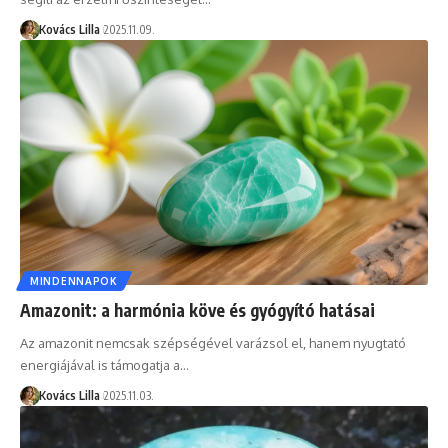
Kovács Lilla
2025.11.09.
MINDENNAPOK
Amazonit: a harmónia köve és gyógyító hatásai
Az amazonit nemcsak szépségével varázsol el, hanem nyugtató
energiájával is támogatja a…
Kovács Lilla
2025.11.03.