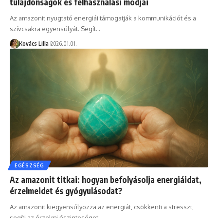
tulajdonságok és felhasználási módjai
Az amazonit nyugtató energiái támogatják a kommunikációt és a
szívcsakra egyensúlyát. Segít…
Kovács Lilla
2026.01.01.
EGÉSZSÉG
Az amazonit titkai: hogyan befolyásolja energiáidat,
érzelmeidet és gyógyulásodat?
Az amazonit kiegyensúlyozza az energiát, csökkenti a stresszt,
segíti az érzelmi őszinteséget…