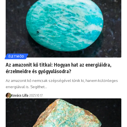
ÉLETMÓD
Az amazonit kő titkai: Hogyan hat az energiáidra,
érzelmeidre és gyógyulásodra?
Az amazonit kő nemcsak szépségével tűnik ki, hanem különleges
energiáival is. Segíthet…
Kovács Lilla
2025.10.17.