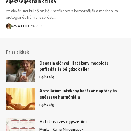
egészséges halak titka
Az akváriumi külső szűrők hatékonyan kombinálják a mechanikai,
biológiai és kémiai szűrést,…
Kovács Lilla
2025.11.09.
Friss cikkek
Degasin előnyei: Hatékony megoldás
puffadás és bélgázok ellen
Egészség
A szolárium jótékony hatásai: napfény és
egészség harmóniája
Egészség
Heti tervezés egyszerűen
Munka - Karrier
Mindennapok