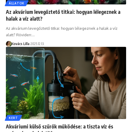
ÁLLATOK
Az akvárium levegőztető titkai: hogyan lélegeznek a
halak a víz alatt?
Az akvárium levegőztető titkai: hogyan lélegeznek a halak a víz
alatt? Röviden:…
Kovács Lilla
2025.12.13.
KERT
Akváriumi külső szűrők működése: a tiszta víz és