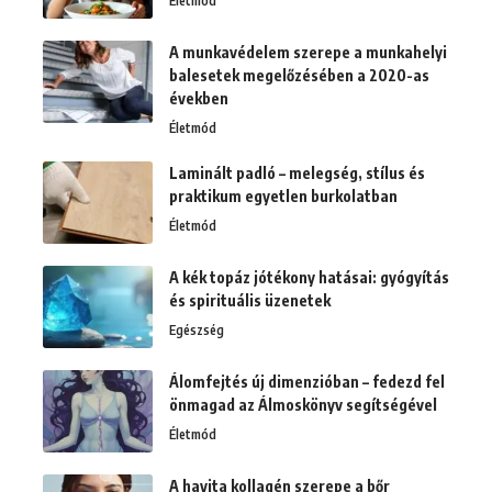
Életmód
A munkavédelem szerepe a munkahelyi
balesetek megelőzésében a 2020-as
években
Életmód
Laminált padló – melegség, stílus és
praktikum egyetlen burkolatban
Életmód
A kék topáz jótékony hatásai: gyógyítás
és spirituális üzenetek
Egészség
Álomfejtés új dimenzióban – fedezd fel
önmagad az Álmoskönyv segítségével
Életmód
A havita kollagén szerepe a bőr