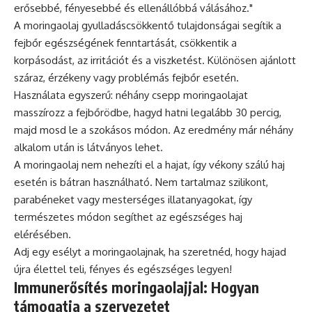
erősebbé, fényesebbé és ellenállóbbá válásához."
A moringaolaj gyulladáscsökkentő tulajdonságai segítik a
fejbőr egészségének fenntartását, csökkentik a
korpásodást, az irritációt és a viszketést. Különösen ajánlott
száraz, érzékeny vagy problémás fejbőr esetén.
Használata egyszerű: néhány csepp moringaolajat
masszírozz a fejbőrödbe, hagyd hatni legalább 30 percig,
majd mosd le a szokásos módon. Az eredmény már néhány
alkalom után is látványos lehet.
A moringaolaj nem nehezíti el a hajat, így vékony szálú haj
esetén is bátran használható. Nem tartalmaz szilikont,
parabéneket vagy mesterséges illatanyagokat, így
természetes módon segíthet az egészséges haj
elérésében.
Adj egy esélyt a moringaolajnak, ha szeretnéd, hogy hajad
újra élettel teli, fényes és egészséges legyen!
Immunerősítés moringaolajjal: Hogyan
támogatja a szervezetet