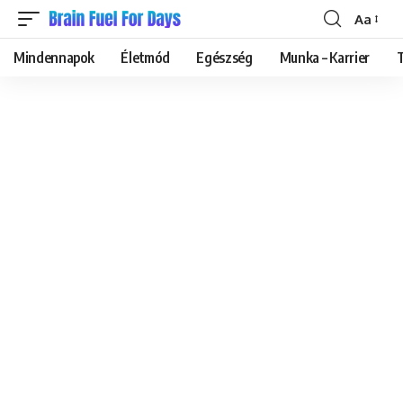
Aa
Font
Resizer
Mindennapok
Életmód
Egészség
Munka – Karrier