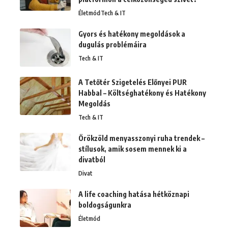
Életmód
Tech & IT
Gyors és hatékony megoldások a
dugulás problémáira
Tech & IT
A Tetőtér Szigetelés Előnyei PUR
Habbal – Költséghatékony és Hatékony
Megoldás
Tech & IT
Örökzöld menyasszonyi ruha trendek –
stílusok, amik sosem mennek ki a
divatból
Divat
A life coaching hatása hétköznapi
boldogságunkra
Életmód