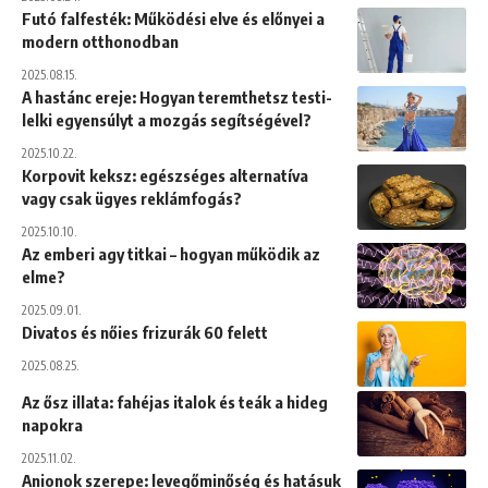
Futó falfesték: Működési elve és előnyei a
modern otthonodban
2025.08.15.
A hastánc ereje: Hogyan teremthetsz testi-
lelki egyensúlyt a mozgás segítségével?
2025.10.22.
Korpovit keksz: egészséges alternatíva
vagy csak ügyes reklámfogás?
2025.10.10.
Az emberi agy titkai – hogyan működik az
elme?
2025.09.01.
Divatos és nőies frizurák 60 felett
2025.08.25.
Az ősz illata: fahéjas italok és teák a hideg
napokra
2025.11.02.
Anionok szerepe: levegőminőség és hatásuk