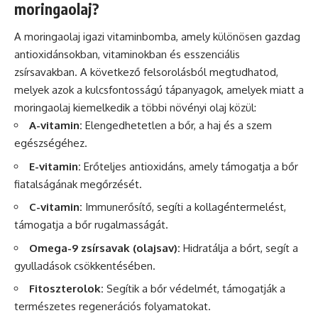
moringaolaj?
A moringaolaj igazi vitaminbomba, amely különösen gazdag
antioxidánsokban, vitaminokban és esszenciális
zsírsavakban. A következő felsorolásból megtudhatod,
melyek azok a kulcsfontosságú tápanyagok, amelyek miatt a
moringaolaj kiemelkedik a többi növényi olaj közül:
A-vitamin:
Elengedhetetlen a bőr, a haj és a szem
egészségéhez.
E-vitamin:
Erőteljes antioxidáns, amely támogatja a bőr
fiatalságának megőrzését.
C-vitamin:
Immunerősítő, segíti a kollagéntermelést,
támogatja a bőr rugalmasságát.
Omega-9 zsírsavak (olajsav):
Hidratálja a bőrt, segít a
gyulladások csökkentésében.
Fitoszterolok:
Segítik a bőr védelmét, támogatják a
természetes regenerációs folyamatokat.