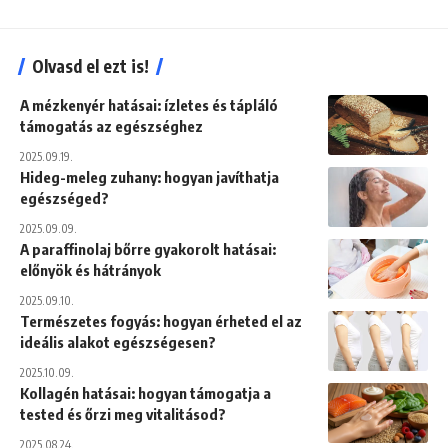
Olvasd el ezt is!
A mézkenyér hatásai: ízletes és tápláló
támogatás az egészséghez
2025.09.19.
Hideg-meleg zuhany: hogyan javíthatja
egészséged?
2025.09.09.
A paraffinolaj bőrre gyakorolt hatásai:
előnyök és hátrányok
2025.09.10.
Természetes fogyás: hogyan érheted el az
ideális alakot egészségesen?
2025.10.09.
Kollagén hatásai: hogyan támogatja a
tested és őrzi meg vitalitásod?
2025.08.24.