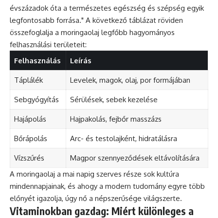
évszázadok óta a természetes egészség és szépség egyik
legfontosabb forrása." A következő táblázat röviden
összefoglalja a moringaolaj legfőbb hagyományos
felhasználási területeit:
Felhasználás
Leírás
Táplálék
Levelek, magok, olaj, por formájában
Sebgyógyítás
Sérülések, sebek kezelése
Hajápolás
Hajpakolás, fejbőr masszázs
Bőrápolás
Arc- és testolajként, hidratálásra
Vízszűrés
Magpor szennyeződések eltávolítására
A moringaolaj a mai napig szerves része sok kultúra
mindennapjainak, és ahogy a modern tudomány egyre több
előnyét igazolja, úgy nő a népszerűsége világszerte.
Vitaminokban gazdag: Miért különleges a