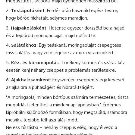
megtisztított arcodra, majd gyengéden masszírozd be.
Testápolóként:
Fürdés után használd egész testre,
hogy bőröd hidratált, selymes maradjon.
Hajpakolásként:
Hetente egyszer dörzsöld be a hajad
és a fejbőröd moringaolajjal, majd öblítsd le.
Salátákhoz:
Egy teáskanál moringaolajat csepegtess
friss salátára vagy zöldségekre az extra vitaminokért.
Kéz- és körömápolás:
Törékeny körmök és száraz kéz
esetén kenj néhány cseppet a problémás területekre.
Ajakbalzsamként:
Egyszerűen cseppents egy keveset
az ajkaidra a puhaságért és hidratáltságért.
"A moringaolaj minden bőrtípus számára természetes, tiszta
megoldást jelenthet a mindennapi ápolásban." Érdemes
kipróbálni különböző formákban, hogy megtaláld, számodra
melyik a legjobb felhasználási mód.
Ne ess túlzásba – néhány csepp is elég, hogy élvezd a
természetes hatóanyagok minden előnyét.