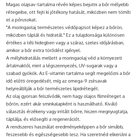
Magas olajsav-tartalma révén képes bejutni a bőr mélyebb
rétegeibe, ott fejti ki jótékony hatását, miközben nem tömíti
el a pórusokat.
"A moringaolaj természetes védőpajzsot képez a bőrön,
miközben táplál és hidratál." Ez a tulajdonsága különösen
értékes a téli hidegben vagy a száraz, szeles időjárásban,
amikor a bőr extra törődést igényel.
A mélyhidratálás mellett a moringaolaj véd a környezeti
ártalmaktól, mint a légszennyezés, UV-sugarak vagy a
szabad gyökök. Az E-vitamin tartalma segít megelőzni a bőr
idő előtti öregedését, míg az omega-9 zsírsavak
helyreállítják a bőr természetes lipidrétegét.
Az olaj gyorsan felszívódik, nem hagy olajos filmréteget a
bőrön, ezért akár sminkalapként is használható. Kiváló
választás érzékeny vagy irritált bőrre, hiszen megnyugtatja,
táplálja, és elősegíti a regenerációt.
A rendszeres használat eredményeképpen a bőr simább,
feszesebb és egészségesebb lesz. Ha szeretnéd elkerülni a