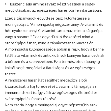
Esszenciális aminosavak:
Részt vesznek a sejtek
megújulásában, az egészséges haj és bőr fenntartásában.
Ezek a tápanyagok együttese teszi különlegessé a
moringaolajat: "A moringaolaj négyszer annyi A-vitamint és
hét-nyolcszor annyi C-vitamint tartalmaz, mint a sárgarépa
vagy a narancs." Ez az egyedülálló összetétel mind a
szépségápolásban, mind a táplálkozásban kincset ér.
A moringaolaj különlegessége abban is rejlik, hogy a benne
található vitaminok és antioxidánsok könnyen hasznosulnak
a bőrben és a szervezetben. Ez a természetes tápanyag-
koktél segít megőrizni a fiatalságot és az egészséges
testet.
A rendszeres használat segíthet megelőzni a bőr
kiszáradását, a haj töredezését, valamint támogatja az
immunrendszert is. Így válik az egészséges életmód és
szépségápolás fontos részévé.
Nem csoda, hogy a moringaolaj egyre népszerűbb azok