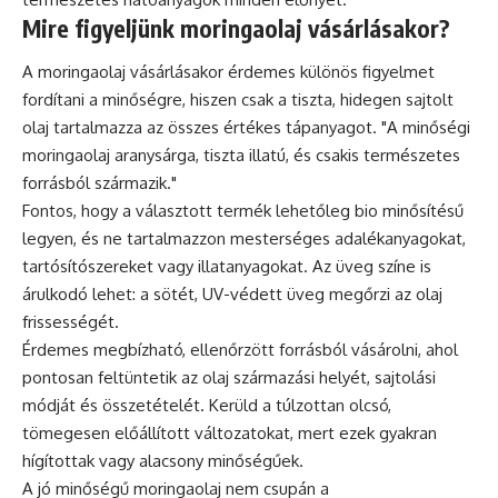
Mire figyeljünk moringaolaj vásárlásakor?
A moringaolaj vásárlásakor érdemes különös figyelmet
fordítani a minőségre, hiszen csak a tiszta, hidegen sajtolt
olaj tartalmazza az összes értékes tápanyagot. "A minőségi
moringaolaj aranysárga, tiszta illatú, és csakis természetes
forrásból származik."
Fontos, hogy a választott termék lehetőleg bio minősítésű
legyen, és ne tartalmazzon mesterséges adalékanyagokat,
tartósítószereket vagy illatanyagokat. Az üveg színe is
árulkodó lehet: a sötét, UV-védett üveg megőrzi az olaj
frissességét.
Érdemes megbízható, ellenőrzött forrásból vásárolni, ahol
pontosan feltüntetik az olaj származási helyét, sajtolási
módját és összetételét. Kerüld a túlzottan olcsó,
tömegesen előállított változatokat, mert ezek gyakran
hígítottak vagy alacsony minőségűek.
A jó minőségű moringaolaj nem csupán a