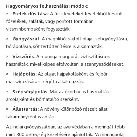
Hagyományos felhasználási módok:
Ételek dúsítása:
A friss leveleket levelekből készült
főzelékek, saláták, vagy porított formában
vitaminbombaként fogyasztják.
Gyógyászat:
A magokból sajtolt olajat sebgyógyításra,
bőrápolásra, sőt fertőtlenítésre is alkalmazták.
Vízszűrés:
A moringa magporát víztisztításra is
használták, mivel képes eltávolítani a szennyeződéseket.
Hajápolás:
Az olajat hajpakolásként és fejbőr
masszírozására is régóta alkalmazzák.
Szépségápolás:
Már az ókorban is használták
arcolajként és bőrfiatalító szerként.
Állattartás:
A növény különböző részeit állati
takarmányként is adták.
Az indiai gyógyászatban, az ayurvédában a moringát több
mint 300 betegség kezelésére ajánlották. "A moringaolaj