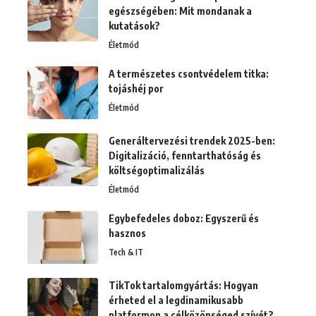
egészségében: Mit mondanak a
kutatások?
Életmód
A természetes csontvédelem titka:
tojáshéj por
Életmód
Generáltervezési trendek 2025-ben:
Digitalizáció, fenntarthatóság és
költségoptimalizálás
Életmód
Egybefedeles doboz: Egyszerű és
hasznos
Tech & IT
TikTok tartalomgyártás: Hogyan
érheted el a legdinamikusabb
platformon a célközönséged szívét?