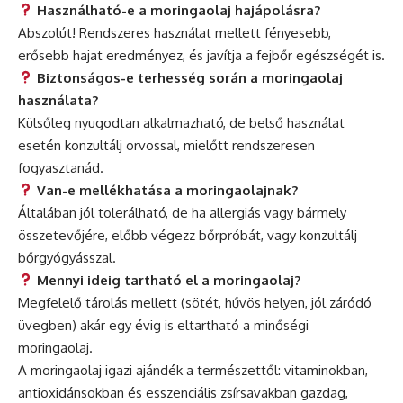
Használható-e a moringaolaj hajápolásra?
Abszolút! Rendszeres használat mellett fényesebb,
erősebb hajat eredményez, és javítja a fejbőr egészségét is.
Biztonságos-e terhesség során a moringaolaj
használata?
Külsőleg nyugodtan alkalmazható, de belső használat
esetén konzultálj orvossal, mielőtt rendszeresen
fogyasztanád.
Van-e mellékhatása a moringaolajnak?
Általában jól tolerálható, de ha allergiás vagy bármely
összetevőjére, előbb végezz bőrpróbát, vagy konzultálj
bőrgyógyásszal.
Mennyi ideig tartható el a moringaolaj?
Megfelelő tárolás mellett (sötét, hűvös helyen, jól záródó
üvegben) akár egy évig is eltartható a minőségi
moringaolaj.
A moringaolaj igazi ajándék a természettől: vitaminokban,
antioxidánsokban és esszenciális zsírsavakban gazdag,