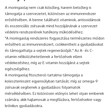
A moringaolaj nem csak külsőleg, hanem belsőleg is
támogatja a szervezetet, különösen az immunrendszer
erősítésében. A benne található vitaminok, antioxidánsok
és esszenciális zsírsavak mind hozzájárulnak a szervezet
védelmi rendszerének hatékony működéséhez.
"A moringaolaj rendszeres fogyasztása természetes módon
erősítheti az immunrendszert, csökkentheti a gyulladásokat
és támogathatja a sejtek regenerációját." Az A- és C-
vitamin nélkülözhetetlenek a fertőzések elleni
védekezéshez, míg az E-vitamin hozzájárul a sejtek
egészségéhez.
A moringaolaj fitoszterol-tartalma támogatja a
koleszterinszint egyensúlyban tartását, míg az omega-9
zsírsavak segítenek a gyulladásos folyamatok
mérséklésében. Ez különösen előnyös lehet olyan emberek
számára, akik hajlamosak a megfázásra, fertőzésekre vagy
krónikus gyulladásokra.