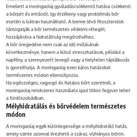
Emellett a moringaolaj gyulladáscsökkentő hatása csökkenti
a bőrpírt és irritációt, így érzékeny vagy problémás bőr
esetén is bátran használható. A benne lévő fitoszterolok
támogatják a bőr természetes védelmi rétegét,
hozzájárulva a hidratáltság megőrzéséhez.
A bőr öregedése nem csak az idő múlásának
következménye, hanem a külső stresszhatások, például a
napfény, a szennyezett levegő vagy a helytelen táplálkozás
is gyorsíthatja. A moringaolaj ezen káros hatásokat
természetes módon ellensúlyozza.
Ha egészséges, ragyogó és fiatalos bőrt szeretnél, a
moringaolaj rendszeres használata igazi titkos fegyver lehet
a fürdőszobádban.
Mélyhidratálás és bőrvédelem természetes
módon
A moringaolaj egyik különlegessége a mélyhidratáló hatás,
amely szinte azonnal érezhető a száraz, vízhiányos bőrön.