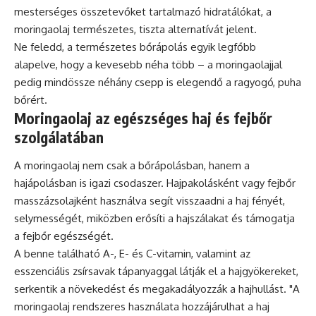
mesterséges összetevőket tartalmazó hidratálókat, a
moringaolaj természetes, tiszta alternatívát jelent.
Ne feledd, a természetes bőrápolás egyik legfőbb
alapelve, hogy a kevesebb néha több – a moringaolajjal
pedig mindössze néhány csepp is elegendő a ragyogó, puha
bőrért.
Moringaolaj az egészséges haj és fejbőr
szolgálatában
A moringaolaj nem csak a bőrápolásban, hanem a
hajápolásban is igazi csodaszer. Hajpakolásként vagy fejbőr
masszázsolajként használva segít visszaadni a haj fényét,
selymességét, miközben erősíti a hajszálakat és támogatja
a fejbőr egészségét.
A benne található A-, E- és C-vitamin, valamint az
esszenciális zsírsavak tápanyaggal látják el a hajgyökereket,
serkentik a növekedést és megakadályozzák a hajhullást. "A
moringaolaj rendszeres használata hozzájárulhat a haj