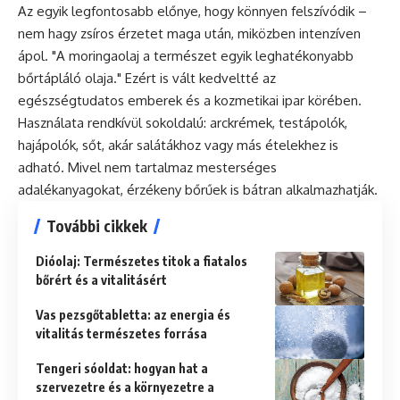
Az egyik legfontosabb előnye, hogy könnyen felszívódik –
nem hagy zsíros érzetet maga után, miközben intenzíven
ápol. "A moringaolaj a természet egyik leghatékonyabb
bőrtápláló olaja." Ezért is vált kedveltté az
egészségtudatos emberek és a kozmetikai ipar körében.
Használata rendkívül sokoldalú: arckrémek, testápolók,
hajápolók, sőt, akár salátákhoz vagy más ételekhez is
adható. Mivel nem tartalmaz mesterséges
adalékanyagokat, érzékeny bőrűek is bátran alkalmazhatják.
További cikkek
Dióolaj: Természetes titok a fiatalos
bőrért és a vitalitásért
Vas pezsgőtabletta: az energia és
vitalitás természetes forrása
Tengeri sóoldat: hogyan hat a
szervezetre és a környezetre a