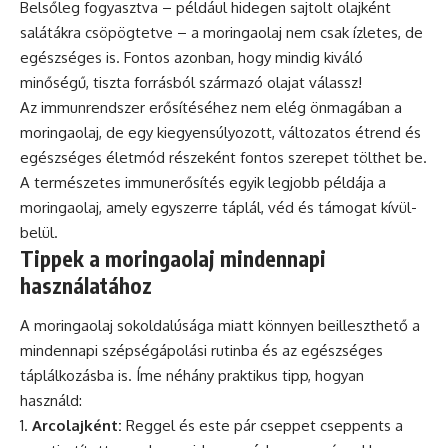
Belsőleg fogyasztva – például hidegen sajtolt olajként
salátákra csöpögtetve – a moringaolaj nem csak ízletes, de
egészséges is. Fontos azonban, hogy mindig kiváló
minőségű, tiszta forrásból származó olajat válassz!
Az immunrendszer erősítéséhez nem elég önmagában a
moringaolaj, de egy kiegyensúlyozott, változatos étrend és
egészséges életmód részeként fontos szerepet tölthet be.
A természetes immunerősítés egyik legjobb példája a
moringaolaj, amely egyszerre táplál, véd és támogat kívül-
belül.
Tippek a moringaolaj mindennapi
használatához
A moringaolaj sokoldalúsága miatt könnyen beilleszthető a
mindennapi szépségápolási rutinba és az egészséges
táplálkozásba is. Íme néhány praktikus tipp, hogyan
használd:
Arcolajként:
Reggel és este pár cseppet cseppents a