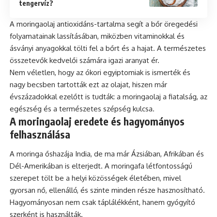
tengervíz?
A moringaolaj antioxidáns-tartalma segít a bőr öregedési
folyamatainak lassításában, miközben vitaminokkal és
ásványi anyagokkal tölti fel a bőrt és a hajat. A természetes
összetevők kedvelői számára igazi aranyat ér.
Nem véletlen, hogy az ókori egyiptomiak is ismerték és
nagy becsben tartották ezt az olajat, hiszen már
évszázadokkal ezelőtt is tudták: a moringaolaj a fiatalság, az
egészség és a természetes szépség kulcsa.
A moringaolaj eredete és hagyományos
felhasználása
A moringa őshazája India, de ma már Ázsiában, Afrikában és
Dél-Amerikában is elterjedt. A moringafa létfontosságú
szerepet tölt be a helyi közösségek életében, mivel
gyorsan nő, ellenálló, és szinte minden része hasznosítható.
Hagyományosan nem csak táplálékként, hanem gyógyító
szerként is használták.