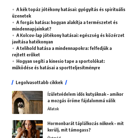
A kék topáz jótékony hatásai: gyógyítás és spirituális
üzenetek
A forgás hatása: hogyan alakítja a természetet és
mindennapjainkat?
A Kolcov-lap jótékony hatásai: egészség és közérzet
javítása hatékonyan
A telihold hatása a mindennapokra: felfedjük a
rejtett erőket
Hogyan segíti a kinesio tape a sportolókat:
működése és hatásai a sportteljesítményre
Legolvasottabb cikkek
Ízületvédelem idős kutyáknak – amikor
a mozgás öröme fájdalommá válik
Állatok
Hormonbarát táplálkozás nőknek – mit
kerülj, mit támogass?