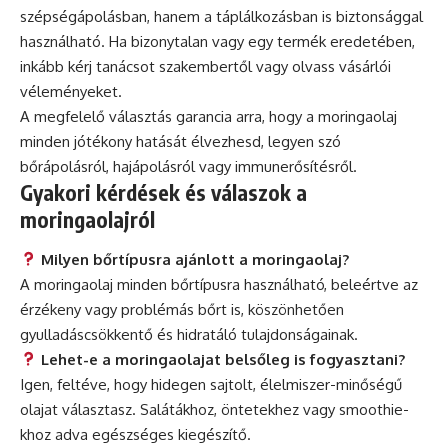
szépségápolásban, hanem a táplálkozásban is biztonsággal
használható. Ha bizonytalan vagy egy termék eredetében,
inkább kérj tanácsot szakembertől vagy olvass vásárlói
véleményeket.
A megfelelő választás garancia arra, hogy a moringaolaj
minden jótékony hatását élvezhesd, legyen szó
bőrápolásról, hajápolásról vagy immunerősítésről.
Gyakori kérdések és válaszok a
moringaolajról
Milyen bőrtípusra ajánlott a moringaolaj?
A moringaolaj minden bőrtípusra használható, beleértve az
érzékeny vagy problémás bőrt is, köszönhetően
gyulladáscsökkentő és hidratáló tulajdonságainak.
Lehet-e a moringaolajat belsőleg is fogyasztani?
Igen, feltéve, hogy hidegen sajtolt, élelmiszer-minőségű
olajat választasz. Salátákhoz, öntetekhez vagy smoothie-
khoz adva egészséges kiegészítő.