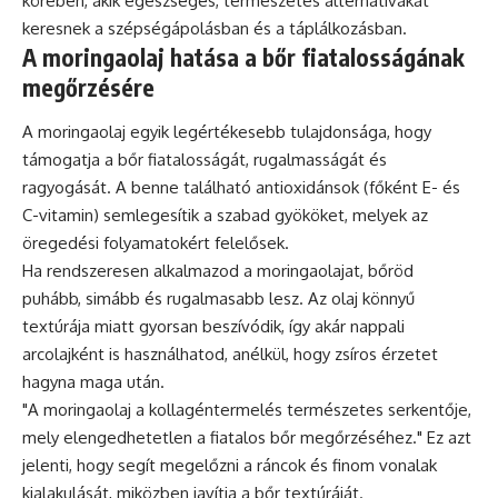
körében, akik egészséges, természetes alternatívákat
keresnek a szépségápolásban és a táplálkozásban.
A moringaolaj hatása a bőr fiatalosságának
megőrzésére
A moringaolaj egyik legértékesebb tulajdonsága, hogy
támogatja a bőr fiatalosságát, rugalmasságát és
ragyogását. A benne található antioxidánsok (főként E- és
C-vitamin) semlegesítik a szabad gyököket, melyek az
öregedési folyamatokért felelősek.
Ha rendszeresen alkalmazod a moringaolajat, bőröd
puhább, simább és rugalmasabb lesz. Az olaj könnyű
textúrája miatt gyorsan beszívódik, így akár nappali
arcolajként is használhatod, anélkül, hogy zsíros érzetet
hagyna maga után.
"A moringaolaj a kollagéntermelés természetes serkentője,
mely elengedhetetlen a fiatalos bőr megőrzéséhez." Ez azt
jelenti, hogy segít megelőzni a ráncok és finom vonalak
kialakulását, miközben javítja a bőr textúráját.