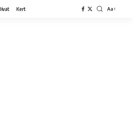
Divat
Kert
Aa
Font
Resizer