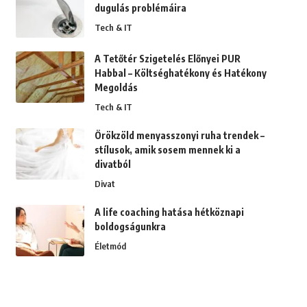
dugulás problémáira
Tech & IT
A Tetőtér Szigetelés Előnyei PUR
Habbal – Költséghatékony és Hatékony
Megoldás
Tech & IT
Örökzöld menyasszonyi ruha trendek –
stílusok, amik sosem mennek ki a
divatból
Divat
A life coaching hatása hétköznapi
boldogságunkra
Életmód