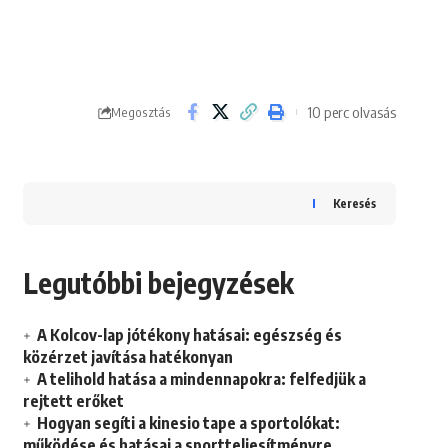
10 perc olvasás
Megosztás
Keresés
Legutóbbi bejegyzések
A Kolcov-lap jótékony hatásai: egészség és
közérzet javítása hatékonyan
A telihold hatása a mindennapokra: felfedjük a
rejtett erőket
Hogyan segíti a kinesio tape a sportolókat:
működése és hatásai a sportteljesítményre