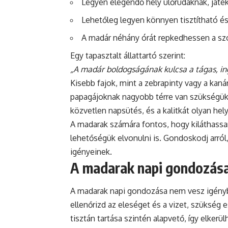
Legyen elegendő hely ülőrudaknak, játé
Lehetőleg legyen könnyen tisztítható é
A madár néhány órát repkedhessen a sz
Egy tapasztalt állattartó szerint:
„A madár boldogságának kulcsa a tágas, in
Kisebb fajok, mint a zebrapinty vagy a kanár
papagájoknak nagyobb térre van szükségük. 
közvetlen napsütés, és a kalitkát olyan hel
A madarak számára fontos, hogy kiláthassa
lehetőségük elvonulni is. Gondoskodj arról, 
igényeinek.
A madarak napi gondozása
A madarak napi gondozása nem vesz igénybe
ellenőrizd az eleséget és a vizet, szükség es
tisztán tartása szintén alapvető, így elker