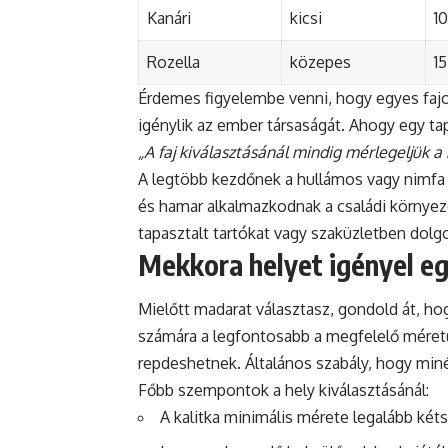
Kanári
kicsi
10
Rozella
közepes
1
Érdemes figyelembe venni, hogy egyes fa
igénylik az ember társaságát. Ahogy egy t
„A faj kiválasztásánál mindig mérlegeljük a 
A legtöbb kezdőnek a hullámos vagy nimfa p
és hamar alkalmazkodnak a családi környe
tapasztalt tartókat vagy szaküzletben dolg
Mekkora helyet igényel e
Mielőtt madarat választasz, gondold át, ho
számára a legfontosabb a megfelelő méretű
repdeshetnek. Általános szabály, hogy min
Főbb szempontok a hely kiválasztásánál:
A kalitka minimális mérete legalább két