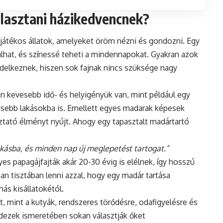
lasztani házikedvencnek?
s játékos állatok, amelyeket öröm nézni és gondozni. Egy
lhat, és színessé teheti a mindennapokat. Gyakran azok
endelkeznek, hiszen sok fajnak nincs szüksége nagy
n kevesebb idő- és helyigényük van, mint például egy
kisebb lakásokba is. Emellett egyes madarak képesek
ztató élményt nyújt. Ahogy egy tapasztalt madártartó
akásba, és minden nap új meglepetést tartogat.”
es papagájfajták akár 20-30 évig is elélnek, így hosszú
an tisztában lenni azzal, hogy egy madár tartása
más kisállatokétól.
t, mint a kutyák, rendszeres törődésre, odafigyelésre és
dezek ismeretében sokan választják őket