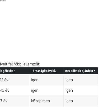
elt faj főbb jellemzőit:
lagéletkor
Társaságkedvelő?
Kezdőknek ajánlott?
12 év
igen
igen
-15 év
igen
igen
-7 év
közepesen
igen