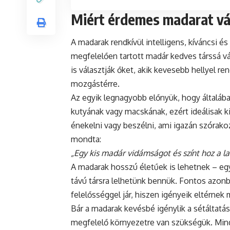
Miért érdemes madarat vá
A madarak rendkívül intelligens, kíváncsi é
megfelelően tartott madár kedves társsá vá
is választják őket, akik kevesebb hellyel r
mozgástérre.
Az egyik legnagyobb előnyük, hogy általába
kutyának vagy macskának, ezért ideálisak 
énekelni vagy beszélni, ami igazán szórako
mondta:
„Egy kis madár vidámságot és színt hoz a l
A madarak hosszú életűek is lehetnek – egy
távú társra lelhetünk bennük. Fontos azonb
felelősséggel jár, hiszen igényeik eltérnek 
Bár a madarak kevésbé igénylik a sétáltatás
megfelelő környezetre van szükségük. Min