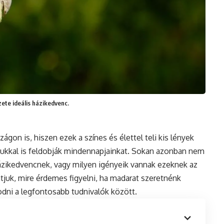
ete ideális házikedvenc.
on is, hiszen ezek a színes és élettel teli kis lények
kkal is feldobják mindennapjainkat. Sokan azonban nem
házikedvencnek, vagy milyen igényeik vannak ezeknek az
tjuk, mire érdemes figyelni, ha madarat szeretnénk
odni a legfontosabb tudnivalók között.