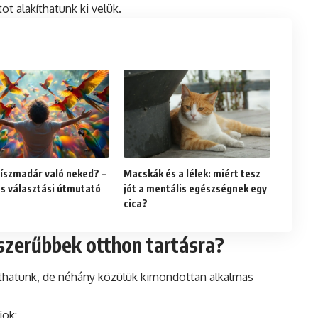
t alakíthatunk ki velük.
díszmadár való neked? –
Macskák és a lélek: miért tesz
us választási útmutató
jót a mentális egészségnek egy
cica?
szerűbbek otthon tartásra?
thatunk, de néhány közülük kimondottan alkalmas
jok: