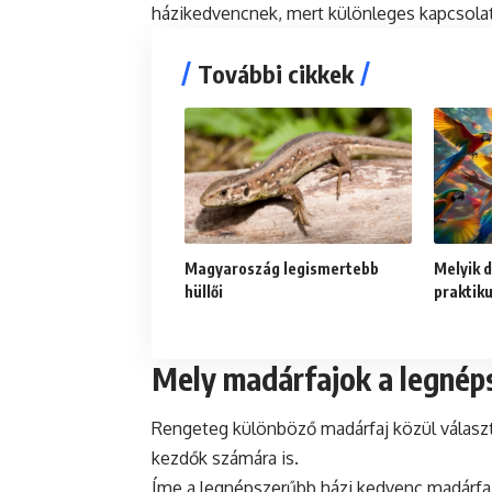
házikedvencnek, mert különleges kapcsolato
További cikkek
Magyaroszág legismertebb
Melyik 
hüllői
praktik
Mely madárfajok a legnép
Rengeteg különböző madárfaj közül válasz
kezdők számára is.
Íme a legnépszerűbb házi kedvenc madárfa