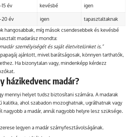
-15 év
kevésbé
igen
5-20 év
igen
tapasztaltaknak
jok hangosabbak, míg mások csendesebbek és kevésbé
apasztalt madarász mondta:
madár személyiségét és saját életvitelünket is.”
apagáj ajánlott, mivel barátságosak, könnyen tarthatók,
zethez. Ha bizonytalan vagy, mindenképp kérdezz
ozókat.
gy házikedvenc madár?
gy mennyi helyet tudsz biztosítani számára. A madarak
 kalitka, ahol szabadon mozoghatnak, ugrálhatnak vagy
él nagyobb a madár, annál nagyobb helyre lesz szüksége.
szerese legyen a madár szárnyfesztávolságának.