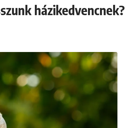
sszunk házikedvencnek?