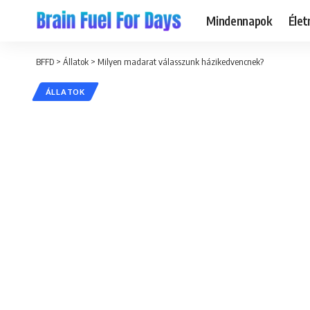
Mindennapok
Éle
BFFD
>
Állatok
>
Milyen madarat válasszunk házikedvencnek?
ÁLLATOK