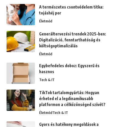
A természetes csontvédelem titka:
tojáshéj por
Életmód
Generáltervezési trendek 2025-ben:
Digitalizáció, fenntarthatóság és
költségoptimalizálás
Életmód
Egybefedeles doboz: Egyszerű és
hasznos
Tech & IT
TikTok tartalomgyártás: Hogyan
érheted el a legdinamikusabb
platformon a célközönséged szívét?
Életmód
Tech & IT
Gyors és hatékony megoldások a