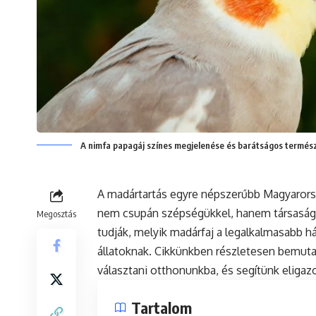
A nimfa papagáj színes megjelenése és barátságos termész
A madártartás egyre népszerűbb Magyarország
nem csupán szépségükkel, hanem társaságu
Megosztás
tudják, melyik madárfaj a legalkalmasabb 
állatoknak. Cikkünkben részletesen bemuta
választani otthonunkba, és segítünk eligaz
Tartalom