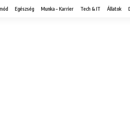
tmód
Egészség
Munka – Karrier
Tech & IT
Állatok