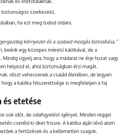
koknak és etetőtálaknak.
s biztonságos szerkezetű.
obában, ha ezt meg tudod oldani.
gergazdag környezet és a szabad mozgás biztosítása.”
i, beérik egy közepes méretű kalitkával, de a
Mindig ügyelj arra, hogy a madarat ne érje huzat vagy
yen helyezd el, ahol biztonságban érzi magát.
nak, részt vehessenek a család életében, de legyen
hogy a kalitka felszereltsége is megfeleljen a faj
 és etetése
 sok időt, de odafigyelést igényel. Minden reggel
etén cseréld ki őket frissre. A kalitka alján lévő alom
ülhetőek a fertőzések és a kellemetlen szagok.