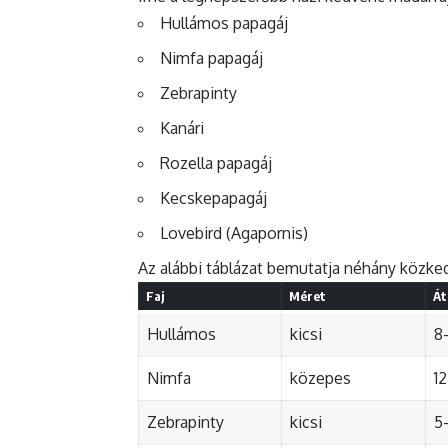
Hullámos papagáj
Nimfa papagáj
Zebrapinty
Kanári
Rozella papagáj
Kecskepapagáj
Lovebird (Agapornis)
Az alábbi táblázat bemutatja néhány közkedv
Faj
Méret
Át
Hullámos
kicsi
8-
Nimfa
közepes
12
Zebrapinty
kicsi
5