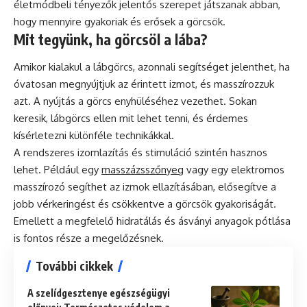
életmódbeli tényezők jelentős szerepet játszanak abban,
hogy mennyire gyakoriak és erősek a görcsök.
Mit tegyünk, ha görcsöl a lába?
Amikor kialakul a lábgörcs, azonnali segítséget jelenthet, ha
óvatosan megnyújtjuk az érintett izmot, és masszírozzuk
azt. A nyújtás a görcs enyhüléséhez vezethet. Sokan
keresik, lábgörcs ellen mit lehet tenni, és érdemes
kísérletezni különféle technikákkal.
A rendszeres izomlazítás és stimuláció szintén hasznos
lehet. Például egy
masszázsszőnyeg
vagy egy elektromos
masszírozó segíthet az izmok ellazításában, elősegítve a
jobb vérkeringést és csökkentve a görcsök gyakoriságát.
Emellett a megfelelő hidratálás és ásványi anyagok pótlása
is fontos része a megelőzésnek.
További cikkek
A szelídgesztenye egészségügyi