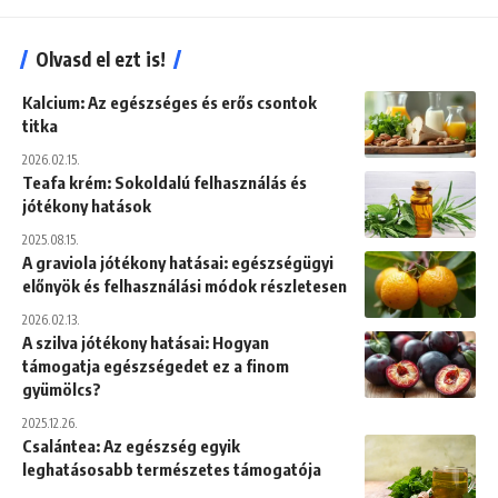
Olvasd el ezt is!
Kalcium: Az egészséges és erős csontok
titka
2026.02.15.
Teafa krém: Sokoldalú felhasználás és
jótékony hatások
2025.08.15.
A graviola jótékony hatásai: egészségügyi
előnyök és felhasználási módok részletesen
2026.02.13.
A szilva jótékony hatásai: Hogyan
támogatja egészségedet ez a finom
gyümölcs?
2025.12.26.
Csalántea: Az egészség egyik
leghatásosabb természetes támogatója