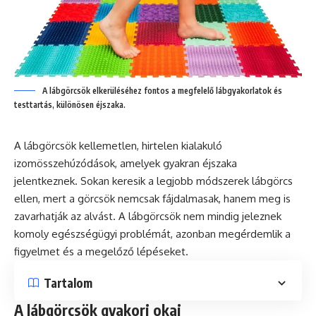
A lábgörcsök elkerüléséhez fontos a megfelelő lábgyakorlatok és
testtartás, különösen éjszaka.
A lábgörcsök kellemetlen, hirtelen kialakuló
izomösszehúzódások, amelyek gyakran éjszaka
jelentkeznek. Sokan keresik a legjobb módszerek lábgörcs
ellen, mert a görcsök nemcsak fájdalmasak, hanem meg is
zavarhatják az alvást. A lábgörcsök nem mindig jeleznek
komoly egészségügyi problémát, azonban megérdemlik a
figyelmet és a megelőző lépéseket.
Tartalom
A lábgörcsök gyakori okai