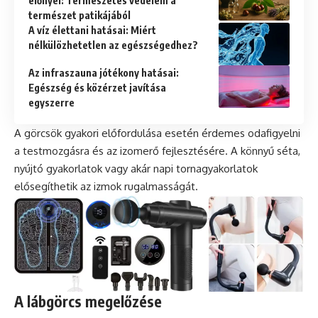
előnyei: Természetes védelem a
természet patikájából
A víz élettani hatásai: Miért
nélkülözhetetlen az egészségedhez?
Az infraszauna jótékony hatásai:
Egészség és közérzet javítása
egyszerre
A görcsök gyakori előfordulása esetén érdemes odafigyelni
a testmozgásra és az izomerő fejlesztésére. A könnyű séta,
nyújtó gyakorlatok vagy akár napi tornagyakorlatok
elősegíthetik az izmok rugalmasságát.
A lábgörcs megelőzése