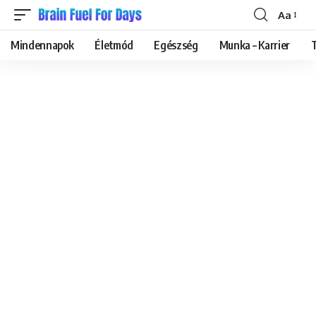
Aa
Font
Resizer
Mindennapok
Életmód
Egészség
Munka – Karrier