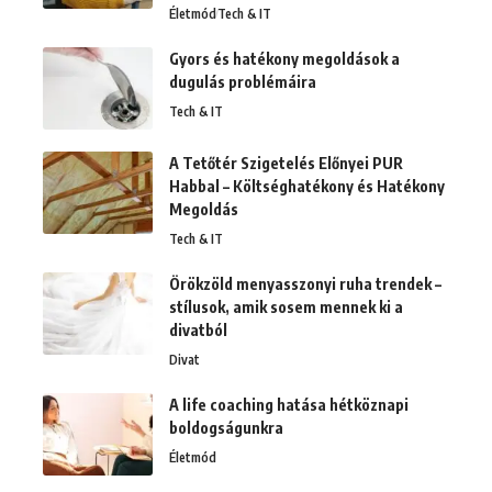
Életmód
Tech & IT
Gyors és hatékony megoldások a
dugulás problémáira
Tech & IT
A Tetőtér Szigetelés Előnyei PUR
Habbal – Költséghatékony és Hatékony
Megoldás
Tech & IT
Örökzöld menyasszonyi ruha trendek –
stílusok, amik sosem mennek ki a
divatból
Divat
A life coaching hatása hétköznapi
boldogságunkra
Életmód