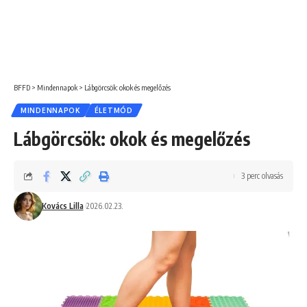
BFFD
>
Mindennapok
>
Lábgörcsök: okok és megelőzés
MINDENNAPOK
ÉLETMÓD
Lábgörcsök: okok és megelőzés
3 perc olvasás
Kovács Lilla
2026.02.23.