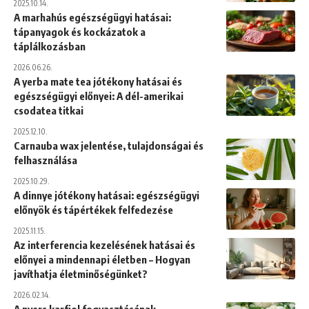
2025.10.14.
A marhahús egészségügyi hatásai:
tápanyagok és kockázatok a
táplálkozásban
2026.06.26.
A yerba mate tea jótékony hatásai és
egészségügyi előnyei: A dél-amerikai
csodatea titkai
2025.12.10.
Carnauba wax jelentése, tulajdonságai és
felhasználása
2025.10.29.
A dinnye jótékony hatásai: egészségügyi
előnyök és tápértékek felfedezése
2025.11.15.
Az interferencia kezelésének hatásai és
előnyei a mindennapi életben – Hogyan
javíthatja életminőségünket?
2026.02.14.
A nyers karfiol fogyasztásának