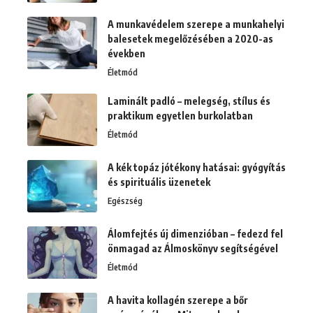
A munkavédelem szerepe a munkahelyi
balesetek megelőzésében a 2020-as
években
Életmód
Laminált padló – melegség, stílus és
praktikum egyetlen burkolatban
Életmód
A kék topáz jótékony hatásai: gyógyítás
és spirituális üzenetek
Egészség
Álomfejtés új dimenzióban – fedezd fel
önmagad az Álmoskönyv segítségével
Életmód
A havita kollagén szerepe a bőr