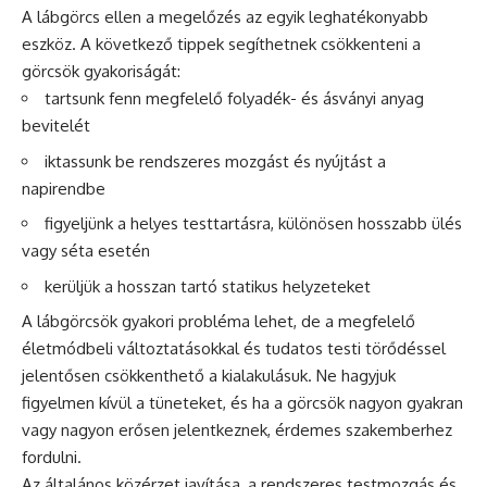
A lábgörcs ellen a megelőzés az egyik leghatékonyabb
eszköz. A következő tippek segíthetnek csökkenteni a
görcsök gyakoriságát:
tartsunk fenn megfelelő folyadék- és ásványi anyag
bevitelét
iktassunk be rendszeres mozgást és nyújtást a
napirendbe
figyeljünk a helyes testtartásra, különösen hosszabb ülés
vagy séta esetén
kerüljük a hosszan tartó statikus helyzeteket
A lábgörcsök gyakori probléma lehet, de a megfelelő
életmódbeli változtatásokkal és tudatos testi törődéssel
jelentősen csökkenthető a kialakulásuk. Ne hagyjuk
figyelmen kívül a tüneteket, és ha a görcsök nagyon gyakran
vagy nagyon erősen jelentkeznek, érdemes szakemberhez
fordulni.
Az általános közérzet javítása, a rendszeres testmozgás és