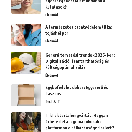
egészségében: Mit mondanak a
kutatások?
Életmód
A természetes csontvédelem titka:
tojáshéj por
Életmód
Generáltervezési trendek 2025-ben:
Digitalizáció, fenntarthatóság és
költségoptimalizálás
Életmód
Egybefedeles doboz: Egyszerű és
hasznos
Tech & IT
TikTok tartalomgyártás: Hogyan
érheted el a legdinamikusabb
platformon a célközönséged szívét?