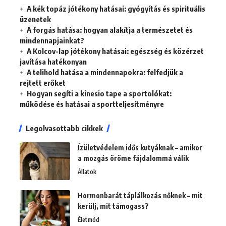
A kék topáz jótékony hatásai: gyógyítás és spirituális
üzenetek
A forgás hatása: hogyan alakítja a természetet és
mindennapjainkat?
A Kolcov-lap jótékony hatásai: egészség és közérzet
javítása hatékonyan
A telihold hatása a mindennapokra: felfedjük a
rejtett erőket
Hogyan segíti a kinesio tape a sportolókat:
működése és hatásai a sportteljesítményre
Legolvasottabb cikkek
Ízületvédelem idős kutyáknak – amikor
a mozgás öröme fájdalommá válik
Állatok
Hormonbarát táplálkozás nőknek – mit
kerülj, mit támogass?
Életmód