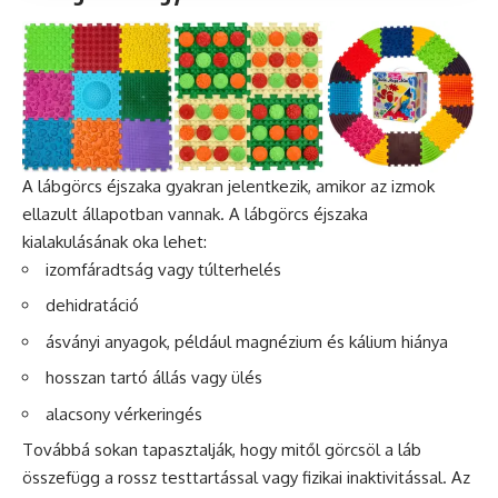
A lábgörcs éjszaka gyakran jelentkezik, amikor az izmok
ellazult állapotban vannak. A lábgörcs éjszaka
kialakulásának oka lehet:
izomfáradtság vagy túlterhelés
dehidratáció
ásványi anyagok, például magnézium és kálium hiánya
hosszan tartó állás vagy ülés
alacsony vérkeringés
Továbbá sokan tapasztalják, hogy mitől görcsöl a láb
összefügg a rossz testtartással vagy fizikai inaktivitással. Az