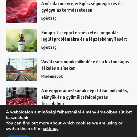
A vérplazma ereje: Egészségmegőrzés és
gyógyulás természetesen
Egészség
Sinupret csepp: természetes megoldás
légúti problémákra és a légzéskönnyítésért
Egészség
Vasúti sorompók működése és a biztonságos
átkelés a síneken
Mindennapok
A meggy magozásának gépi titkai: működés,
előnyök és a gyümölcsfeldolgozás
forradalma
A weboldalon a minőségi felhasználói élmény érdekében sütiket
Kert
használunk.
You can find out more about which cookies we are using or
switch them off in
settings
.
Felhasználási feltételek
Adatkezelési tájékoztató