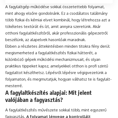
A fagylaltgép működése sokkal összetettebb folyamat,
mint ahogy elsőre gondolnánk. Ez a csodálatos találmány
több fizikai és kémiai elvet kombinál, hogy létrehozza azt a
tökéletes textúrát és ízt, amit annyira szeretünk. Akár
otthoni fagylaltkészítőről, akár professzionális gépezetről
beszélünk, az alapelvek hasonlóak maradnak.
Ebben a részletes áttekintésben minden titokra fény derül:
megismerheted a fagylaltkészítés fizikai hátterét, a
különböző gépek működési mechanizmusait, és olyan
praktikus tippeket kapsz, amelyekkel otthon is profi szintű
fagylaltot készíthetsz. Lépésről lépésre végigvezetünk a
folyamaton, és megmutatjuk, hogyan válhatsz te is fagylalt-
mesterré.
A fagylaltkészítés alapjai: Mit jelent
valójában a fagyasztás?
A fagylaltkészítés művészete sokkal több, mint egyszerű
fagyasztás.
A folyamat lényege a kontrollált