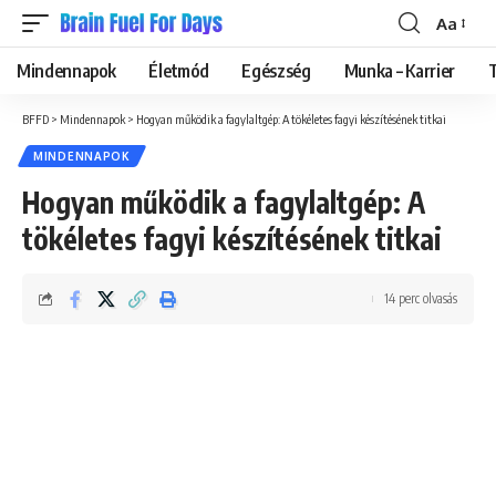
Aa
Font
Resizer
Mindennapok
Életmód
Egészség
Munka – Karrier
BFFD
>
Mindennapok
>
Hogyan működik a fagylaltgép: A tökéletes fagyi készítésének titkai
MINDENNAPOK
Hogyan működik a fagylaltgép: A
tökéletes fagyi készítésének titkai
14 perc olvasás