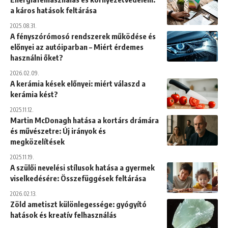
a káros hatások feltárása
2025.08.31.
A fényszórómosó rendszerek működése és
előnyei az autóiparban – Miért érdemes
használni őket?
2026.02.09.
A kerámia kések előnyei: miért válaszd a
kerámia kést?
2025.11.12.
Martin McDonagh hatása a kortárs drámára
és művészetre: Új irányok és
megközelítések
2025.11.19.
A szülői nevelési stílusok hatása a gyermek
viselkedésére: Összefüggések feltárása
2026.02.13.
Zöld ametiszt különlegessége: gyógyító
hatások és kreatív felhasználás