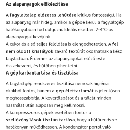
Az alapanyagok előkészítése
A fagylaltalap előzetes lehűtése
kritikus fontosságú. Ha
az alapanyag már hideg, amikor a gépbe kerül, a fagylaltgép
hatékonyabban tud dolgozni. Ideális esetben 2-4°C-os
alapanyaggal kezdjünk.
A cukor és a só teljes feloldása is elengedhetetlen.
A fel
nem oldott kristályok
zavaró textúrát okozhatnak a kész
fagylaltban. Érdemes az alapanyagokat előző este
összekeverni, és hűtőben pihentetni.
A gép karbantartása és tisztítása
A fagylaltgép rendszeres tisztítása nemcsak higiéniai
okokból fontos, hanem
a gép élettartamát
is jelentősen
meghosszabbítja. A keverőlapátot és a tálcát minden
használat után alaposan meg kell mosni.
A kompresszoros gépek esetében fontos a
szellőzőnyílások tisztán tartása
, hogy a hűtőrendszer
hatékonyan működhessen. A kondenzátor portól való