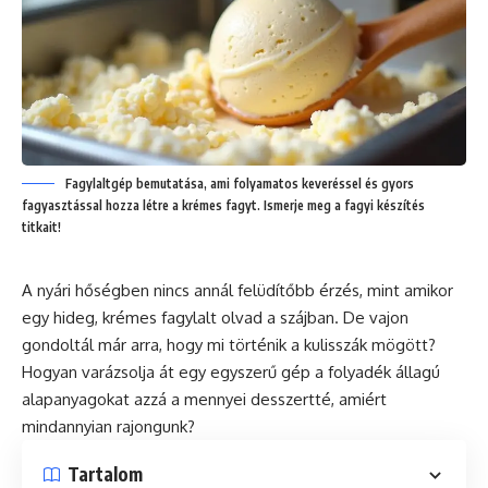
Fagylaltgép bemutatása, ami folyamatos keveréssel és gyors
fagyasztással hozza létre a krémes fagyt. Ismerje meg a fagyi készítés
titkait!
A nyári hőségben nincs annál felüdítőbb érzés, mint amikor
egy hideg, krémes fagylalt olvad a szájban. De vajon
gondoltál már arra, hogy mi történik a kulisszák mögött?
Hogyan varázsolja át egy egyszerű gép a folyadék állagú
alapanyagokat azzá a mennyei desszertté, amiért
mindannyian rajongunk?
Tartalom