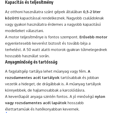
Kapacitás és teljesítmény
Az otthoni használatra szánt gépek általában
0,5-2 liter
közötti
kapacitással rendelkeznek. Nagyobb családoknak
vagy gyakori használatra érdemes a nagyobb kapacitású
modelleket választani.
A motor teljesítménye is fontos szempont.
Erősebb motor
egyenletesebb keverést biztosít és tovább bírja a
terhelést. A 50 watt alatti motorok gyakran túlmelegednek
hosszabb használat során.
Anyagminőség és tartósság
A fagylaltgép tartálya lehet műanyag vagy fém.
A
rozsdamentes acél tartályok
tartósabbak és jobban
vezetik a hideget, de drágábbak is. A műanyag tartályok
könnyebbek, de hajlamosabbak a karcolódásra.
A keverőlapát anyaga szintén fontos. A jó minőségű
nylon
vagy rozsdamentes acél lapátok
hosszabb
élettartamúak és hatékonyabban kevernek.