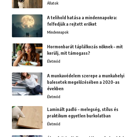
Állatok
A telihold hatása a mindennapokra:
felfedjük a rejtett erőket
Mindennapok
Hormonbarát táplálkozás nőknek – mit
kerülj, mit támogass?
Életmód
A munkavédelem szerepe a munkahelyi
balesetek megelőzésében a 2020-as
években
Életmód
Laminált padló – melegség, stílus és
praktikum egyetlen burkolatban
Életmód