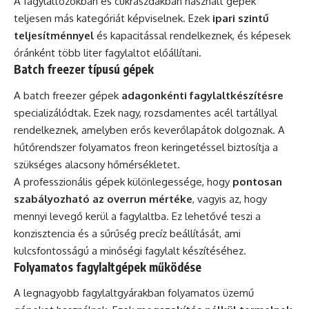
A fagylaltozókban és cukrászdákban használt gépek
teljesen más kategóriát képviselnek. Ezek
ipari szintű
teljesítménnyel
és kapacitással rendelkeznek, és képesek
óránként több liter fagylaltot előállítani.
Batch freezer típusú gépek
A batch freezer gépek
adagonkénti fagylaltkészítésre
specializálódtak. Ezek nagy, rozsdamentes acél tartállyal
rendelkeznek, amelyben erős keverőlapátok dolgoznak. A
hűtőrendszer folyamatos freon keringetéssel biztosítja a
szükséges alacsony hőmérsékletet.
A professzionális gépek különlegessége, hogy
pontosan
szabályozható az overrun mértéke
, vagyis az, hogy
mennyi levegő kerül a fagylaltba. Ez lehetővé teszi a
konzisztencia és a sűrűség precíz beállítását, ami
kulcsfontosságú a minőségi fagylalt készítéséhez.
Folyamatos fagylaltgépek működése
A legnagyobb fagylaltgyárakban folyamatos üzemű