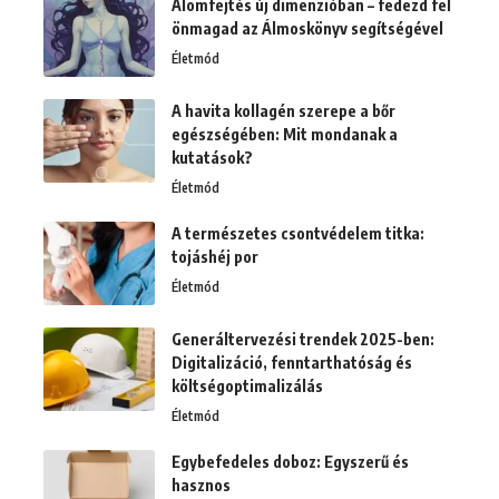
Álomfejtés új dimenzióban – fedezd fel
önmagad az Álmoskönyv segítségével
Életmód
A havita kollagén szerepe a bőr
egészségében: Mit mondanak a
kutatások?
Életmód
A természetes csontvédelem titka:
tojáshéj por
Életmód
Generáltervezési trendek 2025-ben:
Digitalizáció, fenntarthatóság és
költségoptimalizálás
Életmód
Egybefedeles doboz: Egyszerű és
hasznos