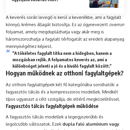
A keverés során levegő is kerül a keverékbe, ami a fagylalt
könnyű, krémes állagát biztosítja. Ez az úgynevezett
overrun
folyamat, amely megduplázhatja vagy akár meg is
háromszorozhatja a fagylalt térfogatát az eredeti alapanyag
mennyiségéhez képest.
"A tökéletes fagylalt titka nem a hidegben, hanem a
mozgásban rejlik. A folyamatos keverés az, ami a
különbséget jelenti a jó és a kiváló fagylalt között."
Hogyan működnek az otthoni fagylaltgépek?
Az otthoni fagylaltgépek két fő kategóriába sorolhatók: a
fagyasztós tálcás és a kompresszoros modellek. Mindkét
típus ugyanazt a célt szolgálja, de eltérő megközelítéssel.
Fagyasztós tálcás fagylaltgépek működése
A fagyasztós tálcás modellek a legegyszerűbb és
legolcsóbb változatok. Ezek
dupla falú alumínium vagy