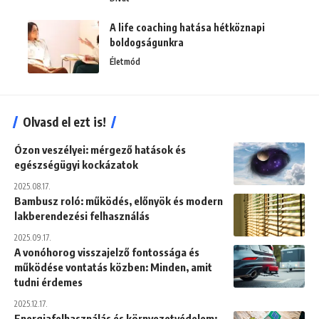
A life coaching hatása hétköznapi
boldogságunkra
Életmód
Olvasd el ezt is!
Ózon veszélyei: mérgező hatások és
egészségügyi kockázatok
2025.08.17.
Bambusz roló: működés, előnyök és modern
lakberendezési felhasználás
2025.09.17.
A vonóhorog visszajelző fontossága és
működése vontatás közben: Minden, amit
tudni érdemes
2025.12.17.
Energiafelhasználás és környezetvédelem: