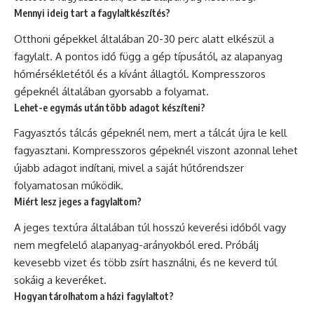
Mennyi ideig tart a fagylaltkészítés?
Otthoni gépekkel általában 20-30 perc alatt elkészül a
fagylalt. A pontos idő függ a gép típusától, az alapanyag
hőmérsékletétől és a kívánt állagtól. Kompresszoros
gépeknél általában gyorsabb a folyamat.
Lehet-e egymás után több adagot készíteni?
Fagyasztós tálcás gépeknél nem, mert a tálcát újra le kell
fagyasztani. Kompresszoros gépeknél viszont azonnal lehet
újabb adagot indítani, mivel a saját hűtőrendszer
folyamatosan működik.
Miért lesz jeges a fagylaltom?
A jeges textúra általában túl hosszú keverési időből vagy
nem megfelelő alapanyag-arányokból ered. Próbálj
kevesebb vizet és több zsírt használni, és ne keverd túl
sokáig a keveréket.
Hogyan tárolhatom a házi fagylaltot?