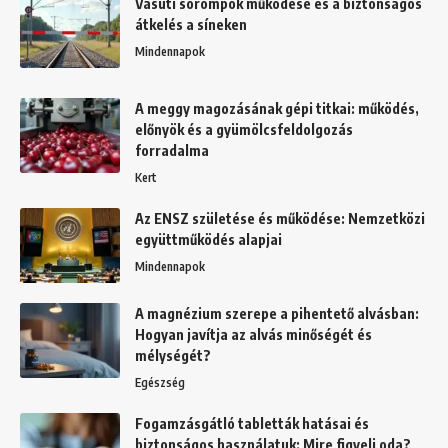
Vasúti sorompók működése és a biztonságos
átkelés a síneken
Mindennapok
A meggy magozásának gépi titkai: működés,
előnyök és a gyümölcsfeldolgozás
forradalma
Kert
Az ENSZ születése és működése: Nemzetközi
együttműködés alapjai
Mindennapok
A magnézium szerepe a pihentető alvásban:
Hogyan javítja az alvás minőségét és
mélységét?
Egészség
Fogamzásgátló tabletták hatásai és
biztonságos használatuk: Mire figyelj oda?