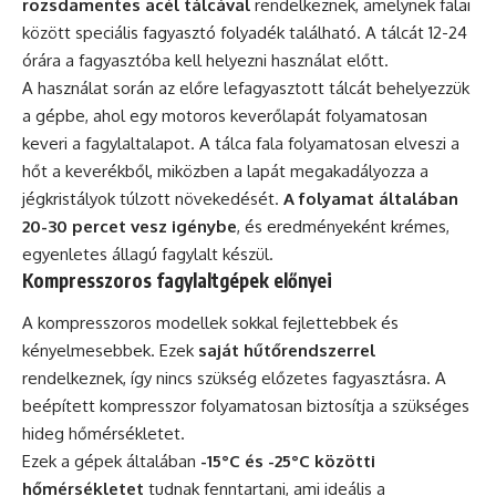
rozsdamentes acél tálcával
rendelkeznek, amelynek falai
között speciális fagyasztó folyadék található. A tálcát 12-24
órára a fagyasztóba kell helyezni használat előtt.
A használat során az előre lefagyasztott tálcát behelyezzük
a gépbe, ahol egy motoros keverőlapát folyamatosan
keveri a fagylaltalapot. A tálca fala folyamatosan elveszi a
hőt a keverékből, miközben a lapát megakadályozza a
jégkristályok túlzott növekedését.
A folyamat általában
20-30 percet vesz igénybe
, és eredményeként krémes,
egyenletes állagú fagylalt készül.
Kompresszoros fagylaltgépek előnyei
A kompresszoros modellek sokkal fejlettebbek és
kényelmesebbek. Ezek
saját hűtőrendszerrel
rendelkeznek, így nincs szükség előzetes fagyasztásra. A
beépített kompresszor folyamatosan biztosítja a szükséges
hideg hőmérsékletet.
Ezek a gépek általában
-15°C és -25°C közötti
hőmérsékletet
tudnak fenntartani, ami ideális a