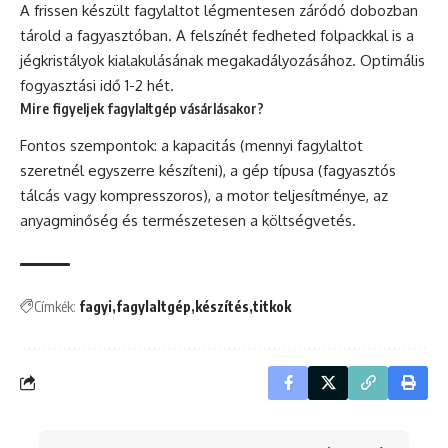
A frissen készült fagylaltot légmentesen záródó dobozban
tárold a fagyasztóban. A felszínét fedheted folpackkal is a
jégkristályok kialakulásának megakadályozásához. Optimális
fogyasztási idő 1-2 hét.
Mire figyeljek fagylaltgép vásárlásakor?
Fontos szempontok: a kapacitás (mennyi fagylaltot
szeretnél egyszerre készíteni), a gép típusa (fagyasztós
tálcás vagy kompresszoros), a motor teljesítménye, az
anyagminőség és természetesen a költségvetés.
Címkék:
fagyi
fagylaltgép
készítés
titkok