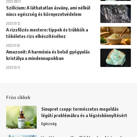
2025.08.17.
Szilícium: A láthatatlan ásvány, ami nélkül
nincs egészség és környezetvédelem
2025.10.12.
A rizsfőzés mestere: tippek és trükkök a
tökéletes rizs elkészítéséhez
2025.11.10.
Amazonit: A harmónia és belső gyógyulás
kristálya a mindennapokban
2025.10.11.
Friss cikkek
Sinupret csepp: természetes megoldás
légúti problémákra és a légzéskönnyítésért
Egészség