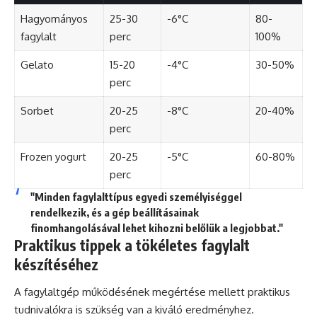
Hagyományos
25-30
-6°C
80-
fagylalt
perc
100%
Gelato
15-20
-4°C
30-50%
perc
Sorbet
20-25
-8°C
20-40%
perc
Frozen yogurt
20-25
-5°C
60-80%
perc
"Minden fagylalttípus egyedi személyiséggel
rendelkezik, és a gép beállításainak
finomhangolásával lehet kihozni belőlük a legjobbat."
Praktikus tippek a tökéletes fagylalt
készítéséhez
A fagylaltgép működésének megértése mellett praktikus
tudnivalókra is szükség van a kiváló eredményhez.