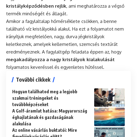
kristályképződésben rejlik
, ami meghatározza a végső
termék minőségét és állagát.
Amikor a fagylaltalap hőmérséklete csökken, a benne
található víz kristályokká alakul. Ha ezt a folyamatot nem
irányítjuk megfelelően, nagy, durva jégkristályok
keletkeznek, amelyek kellemetlen, szemcsés textúrát
eredményeznek. A fagylaltgép feladata éppen az, hogy
megakadályozza a nagy kristályok kialakulását
folyamatos keveréssel és egyenletes hűtéssel.
További cikkek
Hogyan találhatod meg a legjobb
szakmai tréningeket és
továbbképzéseket
A Golf-áramlat hatása: Magyarország
éghajlatának és gazdaságának
alakulása
Az online vásárlás buktatói: Mire
figyeljünk vásárlás előtt?