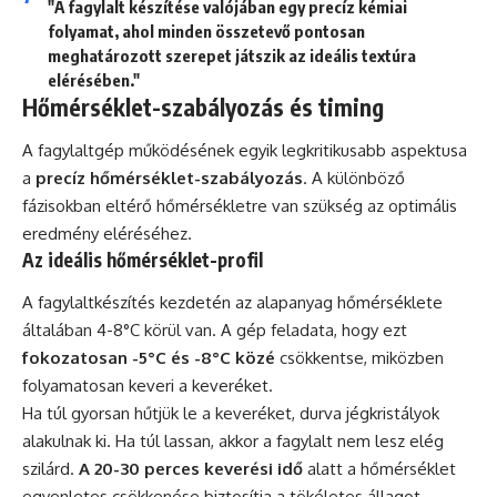
"A fagylalt készítése valójában egy precíz kémiai
folyamat, ahol minden összetevő pontosan
meghatározott szerepet játszik az ideális textúra
elérésében."
Hőmérséklet-szabályozás és timing
A fagylaltgép működésének egyik legkritikusabb aspektusa
a
precíz hőmérséklet-szabályozás
. A különböző
fázisokban eltérő hőmérsékletre van szükség az optimális
eredmény eléréséhez.
Az ideális hőmérséklet-profil
A fagylaltkészítés kezdetén az alapanyag hőmérséklete
általában 4-8°C körül van. A gép feladata, hogy ezt
fokozatosan -5°C és -8°C közé
csökkentse, miközben
folyamatosan keveri a keveréket.
Ha túl gyorsan hűtjük le a keveréket, durva jégkristályok
alakulnak ki. Ha túl lassan, akkor a fagylalt nem lesz elég
szilárd.
A 20-30 perces keverési idő
alatt a hőmérséklet
egyenletes csökkenése biztosítja a tökéletes állagot.