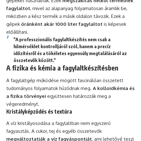
gépeket használnak. Ezek
megszakítás nélkül termelnek
fagylaltot
, mivel az alapanyag folyamatosan áramlik be,
miközben a kész termék a másik oldalon távozik. Ezek a
gépek
óránként akár 1000 liter fagylaltot
is képesek
előállítani.
"A professzionális fagylaltkészítés nem csak a
hőmérséklet kontrolljáról szól, hanem a precíz
időzítésről és a tökéletes egyensúly megtalálásáról az
összetevők között."
A fizika és kémia a fagylaltkészítésben
A fagylaltgép működése mögött fascinálóan összetett
tudományos folyamatok húzódnak meg.
A kolloidkémia és
a fizika törvényei
együttesen határozzák meg a
végeredményt.
Kristályképződés és textúra
A víz kristályosodása a fagylaltban nem egyszerű
fagyasztás. A cukor, tej és egyéb összetevők
megváltoztatják a víz fagyáspontját
, ami lehetővé teszi