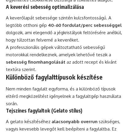
A keverési sebesség optimalizálása
A keverőlapát sebessége szintén kulcsfontosságú. A
legtöbb otthoni gép
40-60 fordulat/perc sebességgel
dolgozik, ami elegendő a jégkristályok feltörésére anélkül,
hogy túlzottan felverné a keveréket.
A professzionális gépek változtatható sebességű
motorokkal rendelkeznek, amelyek lehetővé teszik a
sebesség finomhangolását
az adott recept és kívánt
textúra szerint.
Különböző fagylalttípusok készítése
Nem minden fagylalt egyforma, és a különböző típusok
eltérő megközelítést igényelnek a fagylaltgép használata
során.
Tejszínes fagylaltok (Gelato stílus)
A gelato készítéséhez
alacsonyabb overrun
szükséges,
vagyis kevesebb levegőt kell beépíteni a fagylaltba. Ez