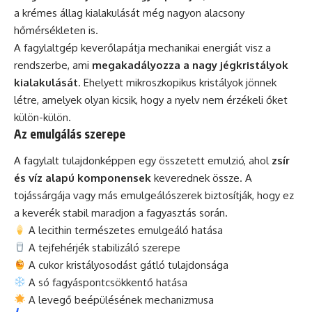
a krémes állag kialakulását még nagyon alacsony
hőmérsékleten is.
A fagylaltgép keverőlapátja mechanikai energiát visz a
rendszerbe, ami
megakadályozza a nagy jégkristályok
kialakulását
. Ehelyett mikroszkopikus kristályok jönnek
létre, amelyek olyan kicsik, hogy a nyelv nem érzékeli őket
külön-külön.
Az emulgálás szerepe
A fagylalt tulajdonképpen egy összetett emulzió, ahol
zsír
és víz alapú komponensek
keverednek össze. A
tojássárgája vagy más emulgeálószerek biztosítják, hogy ez
a keverék stabil maradjon a fagyasztás során.
A lecithin természetes emulgeáló hatása
A tejfehérjék stabilizáló szerepe
A cukor kristályosodást gátló tulajdonsága
A só fagyáspontcsökkentő hatása
A levegő beépülésének mechanizmusa