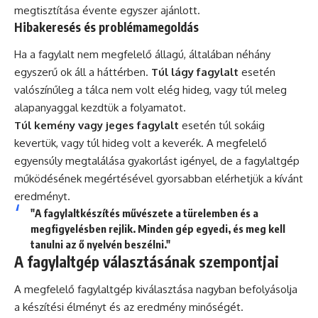
megtisztítása évente egyszer ajánlott.
Hibakeresés és problémamegoldás
Ha a fagylalt nem megfelelő állagú, általában néhány
egyszerű ok áll a háttérben.
Túl lágy fagylalt
esetén
valószínűleg a tálca nem volt elég hideg, vagy túl meleg
alapanyaggal kezdtük a folyamatot.
Túl kemény vagy jeges fagylalt
esetén túl sokáig
kevertük, vagy túl hideg volt a keverék. A megfelelő
egyensúly megtalálása gyakorlást igényel, de a fagylaltgép
működésének megértésével gyorsabban elérhetjük a kívánt
eredményt.
"A fagylaltkészítés művészete a türelemben és a
megfigyelésben rejlik. Minden gép egyedi, és meg kell
tanulni az ő nyelvén beszélni."
A fagylaltgép választásának szempontjai
A megfelelő fagylaltgép kiválasztása nagyban befolyásolja
a készítési élményt és az eredmény minőségét.