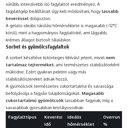
sűrűbb, intenzívebb ízű fagylaltot eredményez. A
fagylaltgép beállításait úgy kell módosítani, hogy
lassabb
keveréssel
dolgozzon.
A gelato ideális tárolási hőmérséklete is magasabb (-12°C
körül), mint a hagyományos fagylaltoké, ami lágyabb,
krémes állagot biztosít tálaláskor.
Sorbet és gyümölcsfagylaltok
A sorbet készítése különleges kihívást jelent, mivel
nem
tartalmaz tejterméket
, ami természetes stabilizátorként
működne. Ezért gyakran pektint vagy más
stabilizálószereket adnak hozzá.
A gyümölcsök természetes cukortartalma és savassága
befolyásolja a fagyási tulajdonságokat.
Magasabb
cukortartalmú gyümölcsök
lassabban fagynak, míg a
savasabbak gyorsabban kristályosodnak.
Fagylalttípus
Keverési
Ideális
Overrun
idő
hőmérséklet
%