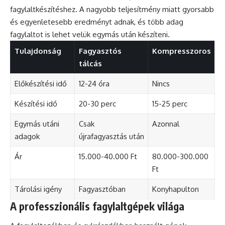
fagylaltkészítéshez. A nagyobb teljesítmény miatt gyorsabb
és egyenletesebb eredményt adnak, és több adag
fagylaltot is lehet velük egymás után készíteni.
Tulajdonság
Fagyasztós
Kompresszoros
tálcás
Előkészítési idő
12-24 óra
Nincs
Készítési idő
20-30 perc
15-25 perc
Egymás utáni
Csak
Azonnal
adagok
újrafagyasztás után
Ár
15.000-40.000 Ft
80.000-300.000
Ft
Tárolási igény
Fagyasztóban
Konyhapulton
A professzionális fagylaltgépek világa