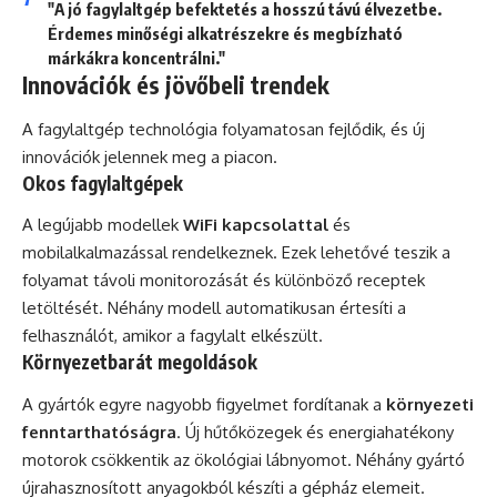
"A jó fagylaltgép befektetés a hosszú távú élvezetbe.
Érdemes minőségi alkatrészekre és megbízható
márkákra koncentrálni."
Innovációk és jövőbeli trendek
A fagylaltgép technológia folyamatosan fejlődik, és új
innovációk jelennek meg a piacon.
Okos fagylaltgépek
A legújabb modellek
WiFi kapcsolattal
és
mobilalkalmazással rendelkeznek. Ezek lehetővé teszik a
folyamat távoli monitorozását és különböző receptek
letöltését. Néhány modell automatikusan értesíti a
felhasználót, amikor a fagylalt elkészült.
Környezetbarát megoldások
A gyártók egyre nagyobb figyelmet fordítanak a
környezeti
fenntarthatóságra
. Új hűtőközegek és energiahatékony
motorok csökkentik az ökológiai lábnyomot. Néhány gyártó
újrahasznosított anyagokból készíti a gépház elemeit.