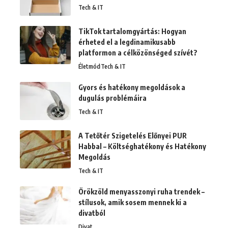
Tech & IT
TikTok tartalomgyártás: Hogyan
érheted el a legdinamikusabb
platformon a célközönséged szívét?
Életmód
Tech & IT
Gyors és hatékony megoldások a
dugulás problémáira
Tech & IT
A Tetőtér Szigetelés Előnyei PUR
Habbal – Költséghatékony és Hatékony
Megoldás
Tech & IT
Örökzöld menyasszonyi ruha trendek –
stílusok, amik sosem mennek ki a
divatból
Divat