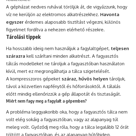
A gépházat nedves ruhával töröljük át, de vigyázzunk, hogy
víz ne kerüljön az elektromos alkatrészekhez.
Havonta
egyszer
érdemes alaposabb tisztítást végezni, különös
figyelmet fordítva a nehezen elérhető részekre.
Tárolási tippek
Ha hosszabb ideig nem használjuk a fagylaltgépet,
teljesen
szárazra
kell szárítani minden alkatrészt. A fagyasztós
tálcás modelleket ne tároljuk a fagyasztóban használaton
kívül, mert ez megrongálhatja a tálca szigetelését.
A kompresszoros gépeket
száraz, hűvös helyen
tároljuk,
távol a közvetlen napfénytől és hőforrásoktól. A tálalás
előtt mindig ellenőrizzük a gép állapotát és tisztaságát.
Miért nem fagy meg a fagylalt a gépemben?
A probléma leggyakoribb oka, hogy a fagyasztós tálca nem
volt elég sokáig a fagyasztóban, vagy az alapanyag túl
meleg volt. Győződj meg róla, hogy a tálca legalább 12 órát
töltött a fagyasztóban, és az alapanyag hűtőhideg.