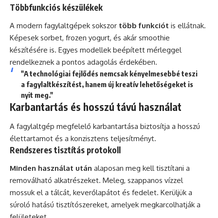
Többfunkciós készülékek
A modern fagylaltgépek sokszor
több funkciót
is ellátnak.
Képesek sorbet, frozen yogurt, és akár smoothie
készítésére is. Egyes modellek beépített mérleggel
rendelkeznek a pontos adagolás érdekében.
"A technológiai fejlődés nemcsak kényelmesebbé teszi
a fagylaltkészítést, hanem új kreatív lehetőségeket is
nyit meg."
Karbantartás és hosszú távú használat
A fagylaltgép megfelelő karbantartása biztosítja a hosszú
élettartamot és a konzisztens teljesítményt.
Rendszeres tisztítás protokoll
Minden használat után
alaposan meg kell tisztítani a
removálható alkatrészeket. Meleg, szappanos vízzel
mossuk el a tálcát, keverőlapátot és fedelet. Kerüljük a
súroló hatású tisztítószereket, amelyek megkarcolhatják a
felületeket.