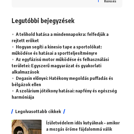
Keresés
Legutóbbi bejegyzések
A telihold hatása a mindennapokra: felfedjük a
rejtett erőket
Hogyan segíti a kinesio tape a sportolókat:
működése és hatásai a sportteljesítményre
Az egyfázisú motor működése és felhasználási
területei: Egyszerű magyarázat és gyakorlati
alkalmazások
Degasin előnyei: Hatékony megoldás puffadás és
bélgázok ellen
A szolárium jótékony hatásai: napfény és egészség
harmóniája
Legolvasottabb cikkek
Ízületvédelem idős kutyáknak – amikor
a mozgás öröme fájdalommá válik