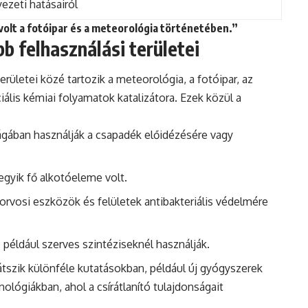
yezeti
hatásairól
volt a fotóipar és a meteorológia történetében.”
b felhasználási területei
erületei közé tartozik a meteorológia, a fotóipar, az
iális kémiai folyamatok katalizátora. Ezek közül a
gában használják a csapadék előidézésére vagy
gyik fő alkotóeleme volt.
rvosi eszközök és felületek antibakteriális védelmére
 például szerves szintéziseknél használják.
átszik különféle kutatásokban, például új gyógyszerek
ológiákban, ahol a csírátlanító tulajdonságait