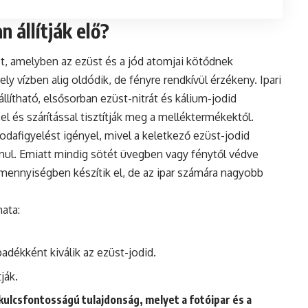
 állítják elő?
et, amelyben az ezüst és a jód atomjai kötődnek
ly vízben alig oldódik, de fényre rendkívül érzékeny. Ipari
llítható, elsősorban ezüst-nitrát és kálium-jodid
el és szárítással tisztítják meg a melléktermékektől.
odafigyelést igényel, mivel a keletkező ezüst-jodid
nul. Emiatt mindig sötét üvegben vagy fénytől védve
s mennyiségben készítik el, de az ipar számára nagyobb
mata:
adékként kiválik az ezüst-jodid.
ják.
ulcsfontosságú tulajdonság, melyet a fotóipar és a