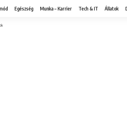
tmód
Egészség
Munka – Karrier
Tech & IT
Állatok
ök