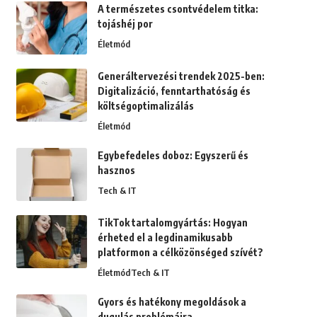
A természetes csontvédelem titka:
tojáshéj por
Életmód
Generáltervezési trendek 2025-ben:
Digitalizáció, fenntarthatóság és
költségoptimalizálás
Életmód
Egybefedeles doboz: Egyszerű és
hasznos
Tech & IT
TikTok tartalomgyártás: Hogyan
érheted el a legdinamikusabb
platformon a célközönséged szívét?
Életmód
Tech & IT
Gyors és hatékony megoldások a
dugulás problémáira