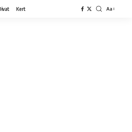
Divat
Kert
Aa
Font
Resizer