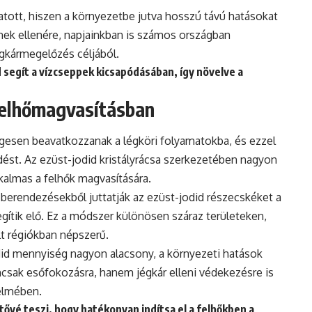
atott, hiszen a környezetbe jutva hosszú távú hatásokat
nnek ellenére, napjainkban is számos országban
gkármegelőzés céljából.
 segít a vízcseppek kicsapódásában, így növelve a
felhőmagvasításban
gesen beavatkozzanak a légköri folyamatokba, és ezzel
ést. Az ezüst-jodid kristályrácsa szerkezetében nagyon
lkalmas a felhők magvasítására.
 berendezésekből juttatják az ezüst-jodid részecskéket a
egítik elő. Ez a módszer különösen száraz területeken,
t régiókban népszerű.
id mennyiség nagyon alacsony, a környezeti hatások
sak esőfokozásra, hanem jégkár elleni védekezésre is
elmében.
tővé teszi, hogy hatékonyan indítsa el a felhőkben a