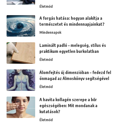
Életmód
A forgás hatása: hogyan alakítja a
természetet és mindennapjainkat?
Mindennapok
Laminált padló – melegség, stílus és
praktikum egyetlen burkolatban
Életmód
Álomfejtés új dimenzióban – fedezd fel
önmagad az Álmoskönyv segítségével
Életmód
A havita kollagén szerepe a bőr
egészségében: Mit mondanak a
kutatások?
Életmód