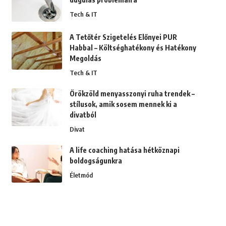
Tech & IT
A Tetőtér Szigetelés Előnyei PUR
Habbal – Költséghatékony és Hatékony
Megoldás
Tech & IT
Örökzöld menyasszonyi ruha trendek –
stílusok, amik sosem mennek ki a
divatból
Divat
A life coaching hatása hétköznapi
boldogságunkra
Életmód