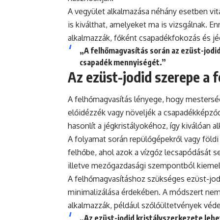
A vegyület alkalmazása néhány esetben vit
is kiválthat, amelyeket ma is vizsgálnak. E
alkalmazzák, főként csapadékfokozás és jé
„A felhőmagvasítás során az ezüst-jodid
csapadék mennyiségét.”
Az ezüst-jodid szerepe a 
A felhőmagvasítás lényege, hogy mestersé
előidézzék vagy növeljék a csapadékképződ
hasonlít a jégkristályokéhoz, így kiválóan a
A folyamat során repülőgépekről vagy földi
felhőbe, ahol azok a vízgőz lecsapódását s
illetve mezőgazdasági szempontból kiemel
A felhőmagvasításhoz szükséges ezüst-jod
minimalizálása érdekében. A módszert nemc
alkalmazzák, például szőlőültetvények véd
„Az ezüst-jodid kristályszerkezete lehe