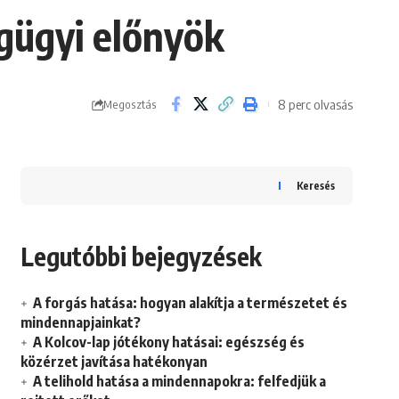
égügyi előnyök
8 perc olvasás
Megosztás
Keresés
Legutóbbi bejegyzések
A forgás hatása: hogyan alakítja a természetet és
mindennapjainkat?
A Kolcov-lap jótékony hatásai: egészség és
közérzet javítása hatékonyan
A telihold hatása a mindennapokra: felfedjük a