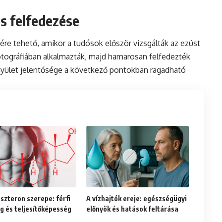
és felfedezése
jére tehető, amikor a tudósok először vizsgálták az ezüst
otográfiában alkalmazták, majd hamarosan felfedezték
egyület jelentősége a következő pontokban ragadható
szteron szerepe: férfi
A vízhajtók ereje: egészségügyi
g és teljesítőképesség
előnyök és hatások feltárása