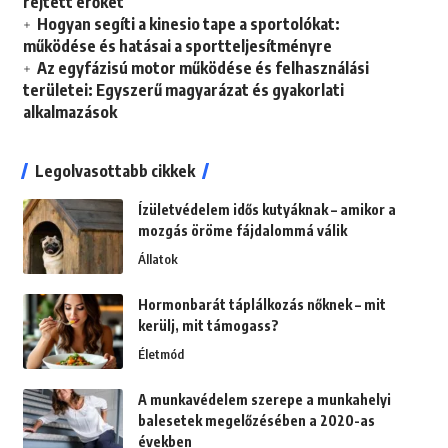
rejtett erőket
Hogyan segíti a kinesio tape a sportolókat:
működése és hatásai a sportteljesítményre
Az egyfázisú motor működése és felhasználási
területei: Egyszerű magyarázat és gyakorlati
alkalmazások
Legolvasottabb cikkek
Ízületvédelem idős kutyáknak – amikor a
mozgás öröme fájdalommá válik
Állatok
Hormonbarát táplálkozás nőknek – mit
kerülj, mit támogass?
Életmód
A munkavédelem szerepe a munkahelyi
balesetek megelőzésében a 2020-as
években