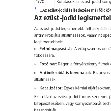
1970
Kutatások az ezüst-jodid körn
„Az ezüst-jodid felfedezése mérföldkő 
Az ezüst-jodid legismerteb
Az ezüst-jodid legismertebb felhasználási t
antimikrobiális alkalmazások, valamint spec
legismertebbek:
Felhőmagvasítás:
A világ számos orszá
fokozására.
Fotóipar:
Régen a fényérzékeny filmek e
Antimikrobiális bevonatok:
Bizonyos o
alkalmazzák.
Katalizátor:
Egyes kémiai eljárásokban,
Ezen kívül az ezüst-jodid fontos szerepet j
kifejlesztésében, vagy környezetbarát techn
hasznosítják.