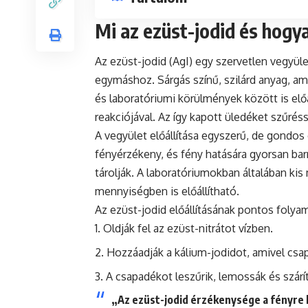
Mi az ezüst-jodid és hogyan
Az ezüst-jodid (AgI) egy szervetlen vegyül
egymáshoz. Sárgás színű, szilárd anyag, ame
és laboratóriumi körülmények között is előá
reakciójával. Az így kapott üledéket szűréss
A vegyület előállítása egyszerű, de gondos 
fényérzékeny, és fény hatására gyorsan bar
tárolják. A laboratóriumokban általában ki
mennyiségben is előállítható.
Az ezüst-jodid előállításának pontos folya
Oldják fel az ezüst-nitrátot vízben.
Hozzáadják a kálium-jodidot, amivel csap
A csapadékot leszűrik, lemossák és szárít
„Az ezüst-jodid érzékenysége a fényre k