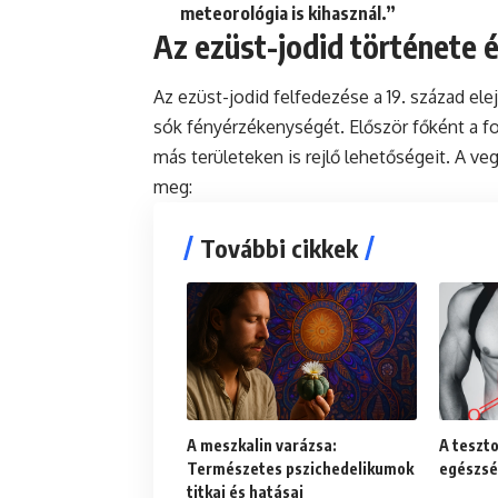
meteorológia is kihasznál.”
Az ezüst-jodid története 
Az ezüst-jodid felfedezése a 19. század ele
sók fényérzékenységét. Először főként a f
más területeken is rejlő lehetőségeit. A v
meg:
További cikkek
A meszkalin varázsa:
A teszto
Természetes pszichedelikumok
egészsé
titkai és hatásai