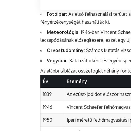
Fotóipar:
Az első felhasználási terület 
fényérzékenységét használták ki.
Meteorológia:
1946-ban Vincent Schaefe
lecsapódásának elősegítésére, ezzel egy ú
Orvostudomány:
Számos kutatás vizsgá
Vegyipar:
Katalizátorként és egyéb spec
Az alábbi táblázat összefoglal néhány fon
Év
Esemény
1839
Az ezüst-jodidot először haszn
1946
Vincent Schaefer felhőmagvasít
1950
Ipari méretű felhőmagvasítási 