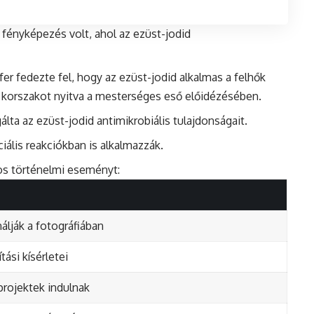
a fényképezés volt, ahol az ezüst-jodid
r fedezte fel, hogy az ezüst-jodid alkalmas a felhők
j korszakot nyitva a mesterséges eső előidézésében.
lta az ezüst-jodid antimikrobiális tulajdonságait.
iális reakciókban is alkalmazzák.
tos történelmi eseményt:
álják a fotográfiában
ási kísérletei
projektek indulnak