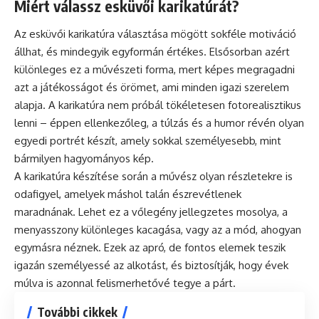
Miért válassz esküvői karikatúrát?
Az esküvői karikatúra választása mögött sokféle motiváció
állhat, és mindegyik egyformán értékes. Elsősorban azért
különleges ez a művészeti forma, mert képes megragadni
azt a játékosságot és örömet, ami minden igazi szerelem
alapja. A karikatúra nem próbál tökéletesen fotorealisztikus
lenni – éppen ellenkezőleg, a túlzás és a humor révén olyan
egyedi portrét készít, amely sokkal személyesebb, mint
bármilyen hagyományos kép.
A karikatúra készítése során a művész olyan részletekre is
odafigyel, amelyek máshol talán észrevétlenek
maradnának. Lehet ez a vőlegény jellegzetes mosolya, a
menyasszony különleges kacagása, vagy az a mód, ahogyan
egymásra néznek. Ezek az apró, de fontos elemek teszik
igazán személyessé az alkotást, és biztosítják, hogy évek
múlva is azonnal felismerhetővé tegye a párt.
További cikkek