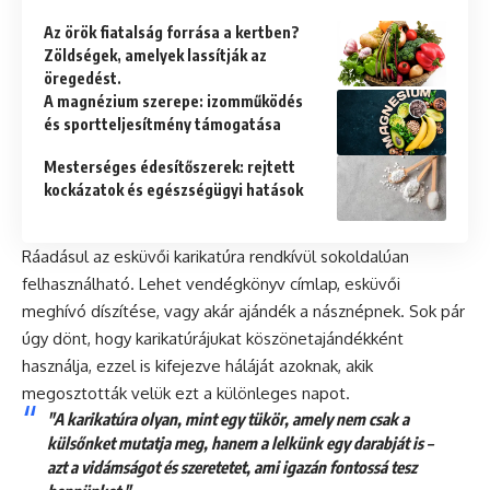
Az örök fiatalság forrása a kertben?
Zöldségek, amelyek lassítják az
öregedést.
A magnézium szerepe: izomműködés
és sportteljesítmény támogatása
Mesterséges édesítőszerek: rejtett
kockázatok és egészségügyi hatások
Ráadásul az esküvői karikatúra rendkívül sokoldalúan
felhasználható. Lehet vendégkönyv címlap, esküvői
meghívó díszítése, vagy akár ajándék a násznépnek. Sok pár
úgy dönt, hogy karikatúrájukat köszönetajándékként
használja, ezzel is kifejezve háláját azoknak, akik
megosztották velük ezt a különleges napot.
"A karikatúra olyan, mint egy tükör, amely nem csak a
külsőnket mutatja meg, hanem a lelkünk egy darabját is –
azt a vidámságot és szeretetet, ami igazán fontossá tesz