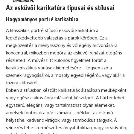
bennünket."
Az esküvői karikatúra típusai és stílusai
Hagyományos portré karikatúra
A klasszikus portré stílusú esküvői karikatúra a
legközkedveltebb választás a párok körében. Ez a
megközelítés a menyasszony és vőlegény arcvonásaira
koncentrál, miközben megőrzi az esküvői ruházat elegáns
részleteit. A művész itt különös figyelmet fordít a
karakterisztikus vonások kiemelésére – legyen szó a
szemek ragyogásáról, a mosoly egyediségéről, vagy akár a
frizura stílusáról.
Ebben a stílusban készült karikatúrák általában mellképként
vagy egész alakos ábrázolásként készülnek. A háttér lehet
egyszerű, elegáns, vagy tartalmazhat olyan elemeket,
amelyek fontosak a pár számára – például az esküvő
helyszíne, kedvenc virágok, vagy szimbolikus tárgyak. A
színezés lehet természetes árnyalatokban, vagy kreatívabb,