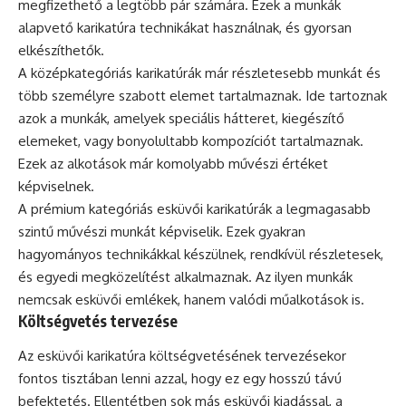
megfizethető a legtöbb pár számára. Ezek a munkák
alapvető karikatúra technikákat használnak, és gyorsan
elkészíthetők.
A középkategóriás karikatúrák már részletesebb munkát és
több személyre szabott elemet tartalmaznak. Ide tartoznak
azok a munkák, amelyek speciális hátteret, kiegészítő
elemeket, vagy bonyolultabb kompozíciót tartalmaznak.
Ezek az alkotások már komolyabb művészi értéket
képviselnek.
A prémium kategóriás esküvői karikatúrák a legmagasabb
szintű művészi munkát képviselik. Ezek gyakran
hagyományos technikákkal készülnek, rendkívül részletesek,
és egyedi megközelítést alkalmaznak. Az ilyen munkák
nemcsak esküvői emlékek, hanem valódi műalkotások is.
Költségvetés tervezése
Az esküvői karikatúra költségvetésének tervezésekor
fontos tisztában lenni azzal, hogy ez egy hosszú távú
befektetés. Ellentétben sok más esküvői kiadással, a