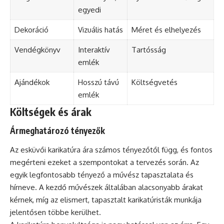
egyedi
Dekoráció
Vizuális hatás
Méret és elhelyezés
Vendégkönyv
Interaktív
Tartósság
emlék
Ajándékok
Hosszú távú
Költségvetés
emlék
Költségek és árak
Ármeghatározó tényezők
Az esküvői karikatúra ára számos tényezőtől függ, és fontos
megérteni ezeket a szempontokat a tervezés során. Az
egyik legfontosabb tényező a művész tapasztalata és
hírneve. A kezdő művészek általában alacsonyabb árakat
kérnek, míg az elismert, tapasztalt karikatúristák munkája
jelentősen többe kerülhet.