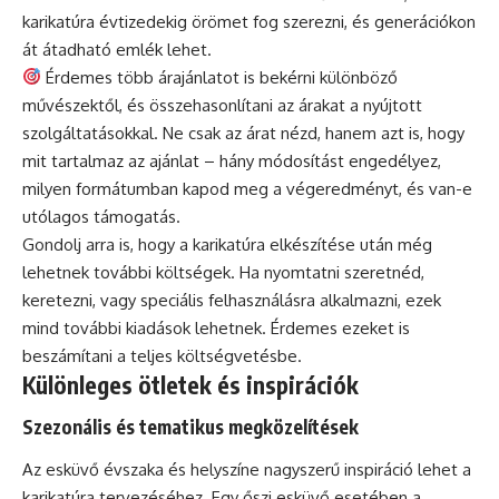
karikatúra évtizedekig örömet fog szerezni, és generációkon
át átadható emlék lehet.
Érdemes több árajánlatot is bekérni különböző
művészektől, és összehasonlítani az árakat a nyújtott
szolgáltatásokkal. Ne csak az árat nézd, hanem azt is, hogy
mit tartalmaz az ajánlat – hány módosítást engedélyez,
milyen formátumban kapod meg a végeredményt, és van-e
utólagos támogatás.
Gondolj arra is, hogy a karikatúra elkészítése után még
lehetnek további költségek. Ha nyomtatni szeretnéd,
keretezni, vagy speciális felhasználásra alkalmazni, ezek
mind további kiadások lehetnek. Érdemes ezeket is
beszámítani a teljes költségvetésbe.
Különleges ötletek és inspirációk
Szezonális és tematikus megközelítések
Az esküvő évszaka és helyszíne nagyszerű inspiráció lehet a
karikatúra tervezéséhez. Egy őszi esküvő esetében a