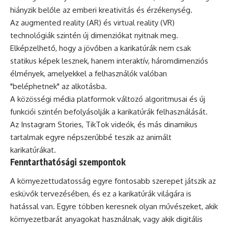
hiányzik belőle az emberi kreativitás és érzékenység.
Az augmented reality (AR) és virtual reality (VR)
technológiák szintén új dimenziókat nyitnak meg.
Elképzelhető, hogy a jövőben a karikatúrák nem csak
statikus képek lesznek, hanem interaktív, háromdimenziós
élmények, amelyekkel a felhasználók valóban
"beléphetnek" az alkotásba.
A közösségi média platformok változó algoritmusai és új
funkciói szintén befolyásolják a karikatúrák felhasználását.
Az Instagram Stories, TikTok videók, és más dinamikus
tartalmak egyre népszerűbbé teszik az animált
karikatúrákat.
Fenntarthatósági szempontok
A környezettudatosság egyre fontosabb szerepet játszik az
esküvők tervezésében, és ez a karikatúrák világára is
hatással van. Egyre többen keresnek olyan művészeket, akik
környezetbarát anyagokat használnak, vagy akik digitális