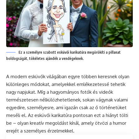
Ez a személyre szabott esküvői karikatúra megörökíti a pillanat
boldogságát, tökéletes ajándék a vendégeknek.
A modern esküvők világában egyre többen keresnek olyan
különleges módokat, amelyekkel emlékezetessé tehetik
nagy napjukat. Míg a hagyományos fotók és videók
természetesen nélkülözhetetlenek, sokan vágynak valami
egyedire, személyesre, ami igazán csak az ő történetüket
meséli el. Az esküvői karikatúra pontosan ezt a hiányt tölti
be – olyan kreatív megoldást kínál, amely ötvözi a humor
erejét a személyes érzelmekkel.