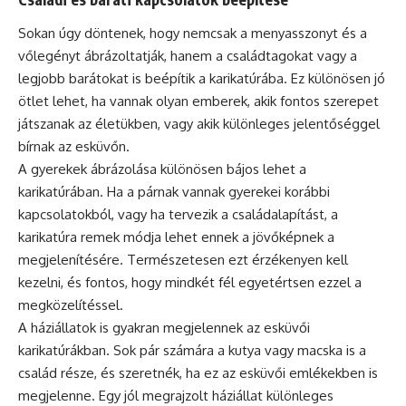
Sokan úgy döntenek, hogy nemcsak a menyasszonyt és a
vőlegényt ábrázoltatják, hanem a családtagokat vagy a
legjobb barátokat is beépítik a karikatúrába. Ez különösen jó
ötlet lehet, ha vannak olyan emberek, akik fontos szerepet
játszanak az életükben, vagy akik különleges jelentőséggel
bírnak az esküvőn.
A gyerekek ábrázolása különösen bájos lehet a
karikatúrában. Ha a párnak vannak gyerekei korábbi
kapcsolatokból, vagy ha tervezik a családalapítást, a
karikatúra remek módja lehet ennek a jövőképnek a
megjelenítésére. Természetesen ezt érzékenyen kell
kezelni, és fontos, hogy mindkét fél egyetértsen ezzel a
megközelítéssel.
A háziállatok is gyakran megjelennek az esküvői
karikatúrákban. Sok pár számára a kutya vagy macska is a
család része, és szeretnék, ha ez az esküvői emlékekben is
megjelenne. Egy jól megrajzolt háziállat különleges