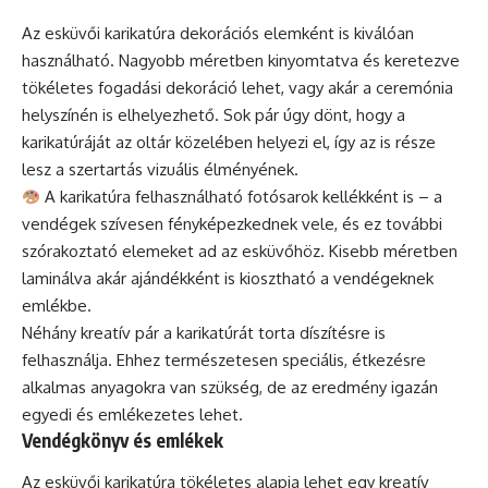
Az esküvői karikatúra dekorációs elemként is kiválóan
használható. Nagyobb méretben kinyomtatva és keretezve
tökéletes fogadási dekoráció lehet, vagy akár a ceremónia
helyszínén is elhelyezhető. Sok pár úgy dönt, hogy a
karikatúráját az oltár közelében helyezi el, így az is része
lesz a szertartás vizuális élményének.
A karikatúra felhasználható fotósarok kellékként is – a
vendégek szívesen fényképezkednek vele, és ez további
szórakoztató elemeket ad az esküvőhöz. Kisebb méretben
laminálva akár ajándékként is kiosztható a vendégeknek
emlékbe.
Néhány kreatív pár a karikatúrát torta díszítésre is
felhasználja. Ehhez természetesen speciális, étkezésre
alkalmas anyagokra van szükség, de az eredmény igazán
egyedi és emlékezetes lehet.
Vendégkönyv és emlékek
Az esküvői karikatúra tökéletes alapja lehet egy kreatív