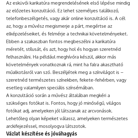
Az esküvői karikatúra megrendelésének első lépése mindig
az előzetes konzultáció. Ez lehet személyes találkozó,
telefonbeszélgetés, vagy akár online konzultáció is. A cél
az, hogy a művész megismerje a párt, megértse az
elképzeléseiket, és felmérje a technikai követelményeket.
Ebben a szakaszban fontos megbeszélni a karikatúra
méretét, stílusát, és azt, hogy hol és hogyan szeretnéd
felhasználni. Ha például meghívóra készül, akkor más
követelmények vonatkoznak rá, mint ha falra akasztható
műalkotásról van szó. Beszéljétek meg a színvilágot is –
szeretnéd természetes színekben, fekete-fehérben, vagy
esetleg valamilyen speciális színsémában.
A konzultáció során a művész általában megkéri a
szükséges fotókat is. Fontos, hogy jó minőségű, világos
fotókat adj, amelyeken jól látszanak az arcvonások.
Lehetőleg olyan képeket válassz, amelyeken természetes
arckifejezéssel, mosolyogva látszotok.
Vázlat készítése és jóváhagyás