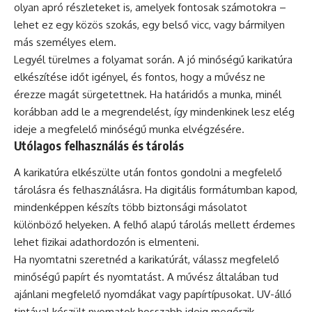
olyan apró részleteket is, amelyek fontosak számotokra –
lehet ez egy közös szokás, egy belső vicc, vagy bármilyen
más személyes elem.
Legyél türelmes a folyamat során. A jó minőségű karikatúra
elkészítése időt igényel, és fontos, hogy a művész ne
érezze magát sürgetettnek. Ha határidős a munka, minél
korábban add le a megrendelést, így mindenkinek lesz elég
ideje a megfelelő minőségű munka elvégzésére.
Utólagos felhasználás és tárolás
A karikatúra elkészülte után fontos gondolni a megfelelő
tárolásra és felhasználásra. Ha digitális formátumban kapod,
mindenképpen készíts több biztonsági másolatot
különböző helyeken. A felhő alapú tárolás mellett érdemes
lehet fizikai adathordozón is elmenteni.
Ha nyomtatni szeretnéd a karikatúrát, válassz megfelelő
minőségű papírt és nyomtatást. A művész általában tud
ajánlani megfelelő nyomdákat vagy papírtípusokat. UV-álló
tintával készült nyomatok hosszabb ideig megőrzik