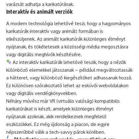
varázsát adhatja a karikatúrának.
Interaktív és animált verziók
A modern technológia lehetővé teszi, hogy a hagyományos
karikatúrák interaktív vagy animált formában is
elkészüljenek. Az animált karikatúrák különleges élményt
nyújtanak, és tökéletesek a közösségi média megosztásra
vagy digitális meghívók készítésére.
Az interaktív karikatúrák lehetővé teszik, hogy a nézők
különböző elemekkel játsszanak – például megváltoztassák
a hátteret, vagy különböző kiegészítőket adhassanak hozzá.
Ez különösen szórakoztató lehet az esküvői weboldalakon
vagy digitális vendégkönyvekben.
Néhány művész már VR (virtuális valóság) kompatibilis
karikatúrákat is készít, amelyek különleges élményt
nyújtanak azoknak, akik rendelkeznek megfelelő
eszközökkel. Ez még újdonság a piacon, de egyre
népszerűbbé válik a tech-savvy párok körében.