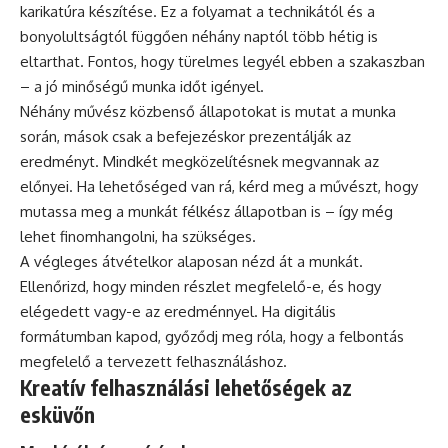
karikatúra készítése. Ez a folyamat a technikától és a
bonyolultságtól függően néhány naptól több hétig is
eltarthat. Fontos, hogy türelmes legyél ebben a szakaszban
– a jó minőségű munka időt igényel.
Néhány művész közbenső állapotokat is mutat a munka
során, mások csak a befejezéskor prezentálják az
eredményt. Mindkét megközelítésnek megvannak az
előnyei. Ha lehetőséged van rá, kérd meg a művészt, hogy
mutassa meg a munkát félkész állapotban is – így még
lehet finomhangolni, ha szükséges.
A végleges átvételkor alaposan nézd át a munkát.
Ellenőrizd, hogy minden részlet megfelelő-e, és hogy
elégedett vagy-e az eredménnyel. Ha digitális
formátumban kapod, győződj meg róla, hogy a felbontás
megfelelő a tervezett felhasználáshoz.
Kreatív felhasználási lehetőségek az
esküvőn