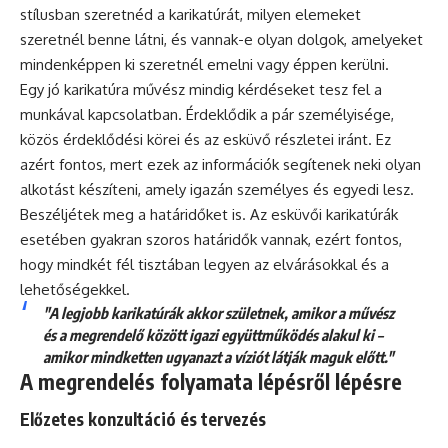
stílusban szeretnéd a karikatúrát, milyen elemeket
szeretnél benne látni, és vannak-e olyan dolgok, amelyeket
mindenképpen ki szeretnél emelni vagy éppen kerülni.
Egy jó karikatúra művész mindig kérdéseket tesz fel a
munkával kapcsolatban. Érdeklődik a pár személyisége,
közös érdeklődési körei és az esküvő részletei iránt. Ez
azért fontos, mert ezek az információk segítenek neki olyan
alkotást készíteni, amely igazán személyes és egyedi lesz.
Beszéljétek meg a határidőket is. Az esküvői karikatúrák
esetében gyakran szoros határidők vannak, ezért fontos,
hogy mindkét fél tisztában legyen az elvárásokkal és a
lehetőségekkel.
"A legjobb karikatúrák akkor születnek, amikor a művész
és a megrendelő között igazi együttműködés alakul ki –
amikor mindketten ugyanazt a víziót látják maguk előtt."
A megrendelés folyamata lépésről lépésre
Előzetes konzultáció és tervezés