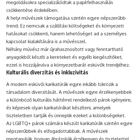
megoldásokra specializálódtak a papírfelhasználás
csökkentése érdekében.
A helyi művészek támogatása szintén egyre népszerűbb
trend. Ez nemcsak a szállítási költségeket és környezeti
hatásokat csökkenti, hanem lehetőséget ad a személyes
kapcsolat kialakítására is a művésszel.
Néhány művész már újrahasznosított vagy fenntartható
anyagokból készíti a kereteket és egyéb kiegészítőket,
ezzel is hozzájárulva a környezetbarát esküvők trendjéhez.
Kulturális diverzitás és inkluzivitás
A modern esküvői karikatúrák egyre inkább tükrözik a
társadalom diverzitását. A művészek egyre érzékenyebbek
a különböző kulturális háttérrel rendelkező párok igényeire,
és képesek olyan karikatúrákat készíteni, amelyek
tiszteletben tartják és ünneplik ezeket a különbségeket.
Az LGBTQ+ párok számára készült karikatúrák szintén egyre
népszerűbbek és elfogadottabbak. A művészek
megtanulják, hogyan ábrázolják érzékenyen és tisztelettel