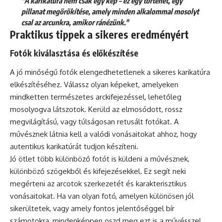
"A karikatúra nem csak egy kép – ez egy történet, egy
pillanat megörökítése, amely minden alkalommal mosolyt
csal az arcunkra, amikor ránézünk."
Praktikus tippek a sikeres eredményért
Fotók kiválasztása és előkészítése
A jó minőségű fotók elengedhetetlenek a sikeres karikatúra
elkészítéséhez. Válassz olyan képeket, amelyeken
mindketten természetes arckifejezéssel, lehetőleg
mosolyogva látszotok. Kerüld az elmosódott, rossz
megvilágítású, vagy túlságosan retusált fotókat. A
művésznek látnia kell a valódi vonásaitokat ahhoz, hogy
autentikus karikatúrát tudjon készíteni.
Jó ötlet több különböző fotót is küldeni a művésznek,
különböző szögekből és kifejezésekkel. Ez segít neki
megérteni az arcotok szerkezetét és karakterisztikus
vonásaitokat. Ha van olyan fotó, amelyen különösen jól
sikerültetek, vagy amely fontos jelentőséggel bír
számotokra, mindenképpen oszd meg ezt is a művésszel.