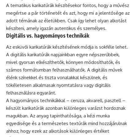
A tematikus karikatúrák készítésekor fontos, hogy a művész
megértse a pár történetét és azt, hogy mi a jelentősége az
adott témának az életükben. Csak így lehet olyan alkotást
készíteni, amely igazán autentikus és személyes.
Digitális vs. hagyományos technikák
Az esküvői karikatúrák készítésének módja is sokféle lehet.
A digitális karikatúrák napjainkban egyre népszerűbbek,
mivel gyorsan elkészíthetők, könnyen módosíthatók, és
számos formátumban felhasználhatók. A digitális művek
élénk színekkel és tiszta vonalakkal készülnek, és
tökéletesen alkalmasak nyomtatásra vagy digitális
felhasználásra egyaránt.
A hagyományos technikákkal – ceruza, akvarell, pasztell –
készült karikatúrák azonban különleges varázst hordoznak
magukban. Az anyag tapinthatósága, a kézi munka
egyedisége és a természetes textúrák mind hozzájárulnak
ahhoz, hogy ezek az alkotások különleges értéket