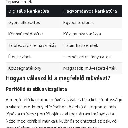
képviseljenek.
Digitális karikatúra
Hagyományos karikatúra
Gyors elkészítés
Egyedi textúrák
Könnyű módosítás
Kézi munka varázsa
Többszörös felhasználás
Tapintható emlék
Élénk színek
Természetes árnyalatok
Költséghatékony
Magasabb művészeti érték
Hogyan válaszd ki a megfelelő művészt?
Portfólió és stílus vizsgálata
A megfelelő karikatúra művész kiválasztása kulcsfontosságú
a sikeres eredmény eléréséhez. Az első és legfontosabb
lépés a művész portfóliójának alapos áttanulmányozása.
Nézd meg korábbi munkáit, különös tekintettel az esküvői