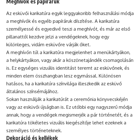
Meghívók és papíráruk
Az esküvői karikatúra egyik leggyakoribb felhasználási módja
a meghívók és egyéb papíráruk díszítése. A karikatúra
személyessé és egyedivé teszi a meghívót, és már az első
pillanattól kezdve jelzi a vendégeknek, hogy egy
különleges, vidám esküvőre várják őket.
A meghívón túl a karikatúra megjelenhet a menükártyákon,
a helykártyákon, vagy akár a köszönetajándék csomagolásán
is. Ez egységes vizuális identitást teremt az esküvőnek, és
minden elem összhangban lesz egymással. Különösen
hatásos, ha a karikatúra színvilága illeszkedik az esküvő
általános színsémájához.
Sokan használják a karikatúrát a ceremónia könyvecskéjén
vagy az esküvői újságban is. Ez utóbbi egy nagyszerű módja
annak, hogy a vendégek megismerjék a pár történetét, és a
karikatúra tökéletes vizuális kiegészítője lehet ezeknek a
személyes történeteknek.
Dekoráció és kellékek