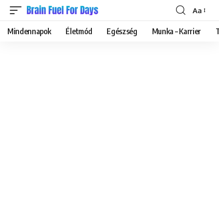
Aa
Font
Resizer
Mindennapok
Életmód
Egészség
Munka – Karrier