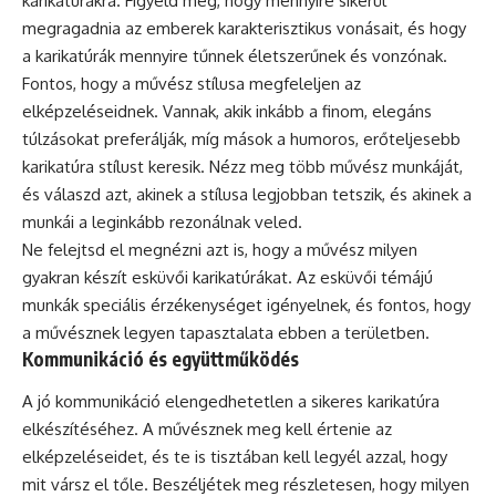
karikatúrákra. Figyeld meg, hogy mennyire sikerül
megragadnia az emberek karakterisztikus vonásait, és hogy
a karikatúrák mennyire tűnnek életszerűnek és vonzónak.
Fontos, hogy a művész stílusa megfeleljen az
elképzeléseidnek. Vannak, akik inkább a finom, elegáns
túlzásokat preferálják, míg mások a humoros, erőteljesebb
karikatúra stílust keresik. Nézz meg több művész munkáját,
és válaszd azt, akinek a stílusa legjobban tetszik, és akinek a
munkái a leginkább rezonálnak veled.
Ne felejtsd el megnézni azt is, hogy a művész milyen
gyakran készít esküvői karikatúrákat. Az esküvői témájú
munkák speciális érzékenységet igényelnek, és fontos, hogy
a művésznek legyen tapasztalata ebben a területben.
Kommunikáció és együttműködés
A jó kommunikáció elengedhetetlen a sikeres karikatúra
elkészítéséhez. A művésznek meg kell értenie az
elképzeléseidet, és te is tisztában kell legyél azzal, hogy
mit vársz el tőle. Beszéljétek meg részletesen, hogy milyen