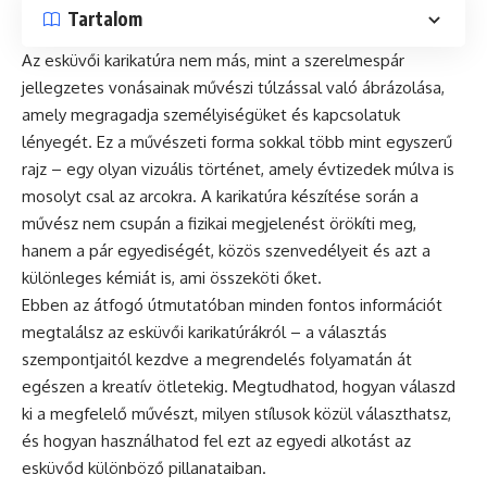
Tartalom
Az esküvői karikatúra nem más, mint a szerelmespár
jellegzetes vonásainak művészi túlzással való ábrázolása,
amely megragadja személyiségüket és kapcsolatuk
lényegét. Ez a művészeti forma sokkal több mint egyszerű
rajz – egy olyan vizuális történet, amely évtizedek múlva is
mosolyt csal az arcokra. A karikatúra készítése során a
művész nem csupán a fizikai megjelenést örökíti meg,
hanem a pár egyediségét, közös szenvedélyeit és azt a
különleges kémiát is, ami összeköti őket.
Ebben az átfogó útmutatóban minden fontos információt
megtalálsz az esküvői karikatúrákról – a választás
szempontjaitól kezdve a megrendelés folyamatán át
egészen a kreatív ötletekig. Megtudhatod, hogyan válaszd
ki a megfelelő művészt, milyen stílusok közül választhatsz,
és hogyan használhatod fel ezt az egyedi alkotást az
esküvőd különböző pillanataiban.