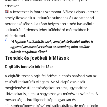
színeiket.
A keretezés is fontos szempont. Válassz olyan keretet,
amely illeszkedik a karikatúra stílusához és az otthonod
berendezéséhez. Ha több helyen szeretnéd használni a
karikatúrát, érdemes lehet különböző méretekben is
elkészíttetni.
"A legjobb karikatúrák azok, amelyek évtizedek múlva is
ugyanolyan mosolyt csalnak az arcunkra, mint amikor
először megláttuk őket."
Trendek és jövőbeli kilátások
Digitális innovációk hatása
A digitális technológia fejlődése jelentős hatással van az
esküvői karikatúrák világára. Az AI-alapú eszközök
megjelenése új lehetőségeket teremt, ugyanakkor
kihívásokat is jelent a hagyományos művészek számára. A
mesterséges intelligencia képes gyorsan és
költséghatékonyan készíteni karikatúrákat, de még mindig