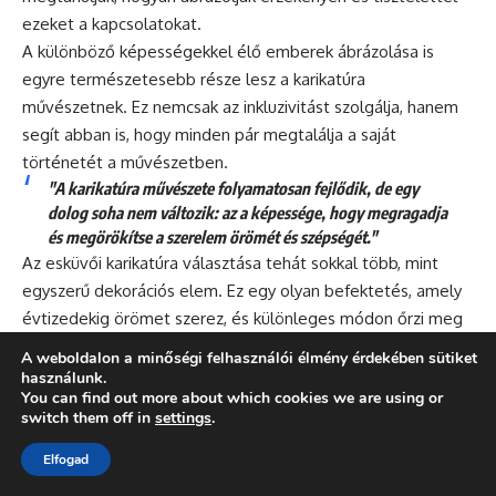
ezeket a kapcsolatokat.
A különböző képességekkel élő emberek ábrázolása is
egyre természetesebb része lesz a karikatúra
művészetnek. Ez nemcsak az inkluzivitást szolgálja, hanem
segít abban is, hogy minden pár megtalálja a saját
történetét a művészetben.
"A karikatúra művészete folyamatosan fejlődik, de egy
dolog soha nem változik: az a képessége, hogy megragadja
és megörökítse a szerelem örömét és szépségét."
Az esküvői karikatúra választása tehát sokkal több, mint
egyszerű dekorációs elem. Ez egy olyan befektetés, amely
évtizedekig örömet szerez, és különleges módon őrzi meg
az esküvő hangulatát és a pár egyediségét. A megfelelő
A weboldalon a minőségi felhasználói élmény érdekében sütiket
művész kiválasztásával, gondos tervezéssel és kreatív
használunk.
You can find out more about which cookies we are using or
felhasználással olyan emlék készíthető, amely generációkon
switch them off in
settings
.
át átadható kincs lesz a családban.
Elfogad
Gyakran Ismételt Kérdések