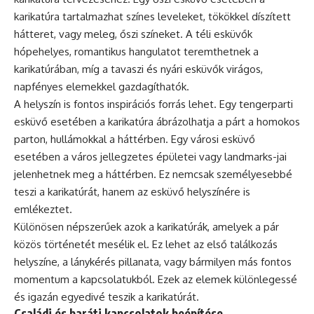
karikatúra tartalmazhat színes leveleket, tökökkel díszített
hátteret, vagy meleg, őszi színeket. A téli esküvők
hópehelyes, romantikus hangulatot teremthetnek a
karikatúrában, míg a tavaszi és nyári esküvők virágos,
napfényes elemekkel gazdagíthatók.
A helyszín is fontos inspirációs forrás lehet. Egy tengerparti
esküvő esetében a karikatúra ábrázolhatja a párt a homokos
parton, hullámokkal a háttérben. Egy városi esküvő
esetében a város jellegzetes épületei vagy landmarks-jai
jelenhetnek meg a háttérben. Ez nemcsak személyesebbé
teszi a karikatúrát, hanem az esküvő helyszínére is
emlékeztet.
Különösen népszerűek azok a karikatúrák, amelyek a pár
közös történetét mesélik el. Ez lehet az első találkozás
helyszíne, a lánykérés pillanata, vagy bármilyen más fontos
momentum a kapcsolatukból. Ezek az elemek különlegessé
és igazán egyedivé teszik a karikatúrát.
Családi és baráti kapcsolatok beépítése