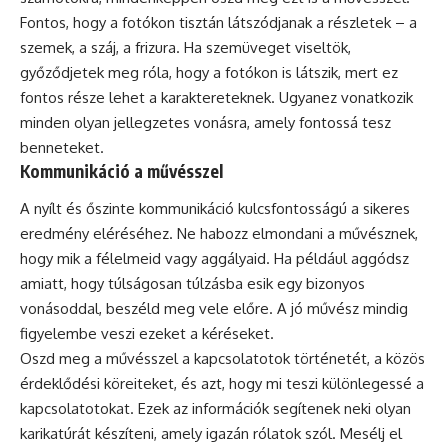
Fontos, hogy a fotókon tisztán látszódjanak a részletek – a
szemek, a száj, a frizura. Ha szemüveget viseltök,
győződjetek meg róla, hogy a fotókon is látszik, mert ez
fontos része lehet a karaktereteknek. Ugyanez vonatkozik
minden olyan jellegzetes vonásra, amely fontossá tesz
benneteket.
Kommunikáció a művésszel
A nyílt és őszinte kommunikáció kulcsfontosságú a sikeres
eredmény eléréséhez. Ne habozz elmondani a művésznek,
hogy mik a félelmeid vagy aggályaid. Ha például aggódsz
amiatt, hogy túlságosan túlzásba esik egy bizonyos
vonásoddal, beszéld meg vele előre. A jó művész mindig
figyelembe veszi ezeket a kéréseket.
Oszd meg a művésszel a kapcsolatotok történetét, a közös
érdeklődési köreiteket, és azt, hogy mi teszi különlegessé a
kapcsolatotokat. Ezek az információk segítenek neki olyan
karikatúrát készíteni, amely igazán rólatok szól. Mesélj el