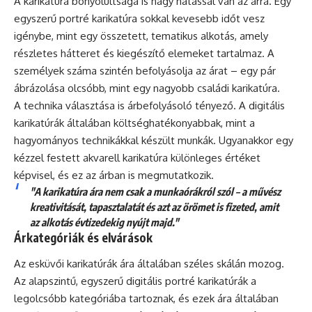
A karikatúra bonyolultsága is nagy hatással van az árra. Egy
egyszerű portré karikatúra sokkal kevesebb időt vesz
igénybe, mint egy összetett, tematikus alkotás, amely
részletes hátteret és kiegészítő elemeket tartalmaz. A
személyek száma szintén befolyásolja az árat – egy pár
ábrázolása olcsóbb, mint egy nagyobb családi karikatúra.
A technika választása is árbefolyásoló tényező. A digitális
karikatúrák általában költséghatékonyabbak, mint a
hagyományos technikákkal készült munkák. Ugyanakkor egy
kézzel festett akvarell karikatúra különleges értéket
képvisel, és ez az árban is megmutatkozik.
"A karikatúra ára nem csak a munkaórákról szól – a művész
kreativitását, tapasztalatát és azt az örömet is fizeted, amit
az alkotás évtizedekig nyújt majd."
Árkategóriák és elvárások
Az esküvői karikatúrák ára általában széles skálán mozog.
Az alapszintű, egyszerű digitális portré karikatúrák a
legolcsóbb kategóriába tartoznak, és ezek ára általában