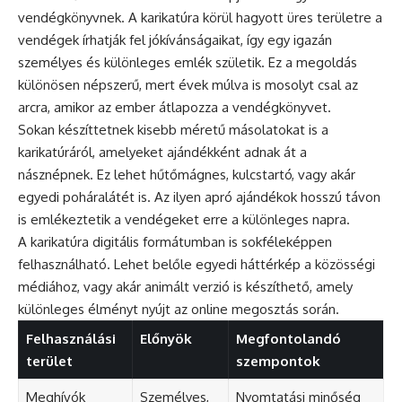
vendégkönyvnek. A karikatúra körül hagyott üres területre a
vendégek írhatják fel jókívánságaikat, így egy igazán
személyes és különleges emlék születik. Ez a megoldás
különösen népszerű, mert évek múlva is mosolyt csal az
arcra, amikor az ember átlapozza a vendégkönyvet.
Sokan készíttetnek kisebb méretű másolatokat is a
karikatúráról, amelyeket ajándékként adnak át a
násznépnek. Ez lehet hűtőmágnes, kulcstartó, vagy akár
egyedi poháralátét is. Az ilyen apró ajándékok hosszú távon
is emlékeztetik a vendégeket erre a különleges napra.
A karikatúra digitális formátumban is sokféleképpen
felhasználható. Lehet belőle egyedi háttérkép a közösségi
médiához, vagy akár animált verzió is készíthető, amely
különleges élményt nyújt az online megosztás során.
Felhasználási
Előnyök
Megfontolandó
terület
szempontok
Meghívók
Személyes,
Nyomtatási minőség