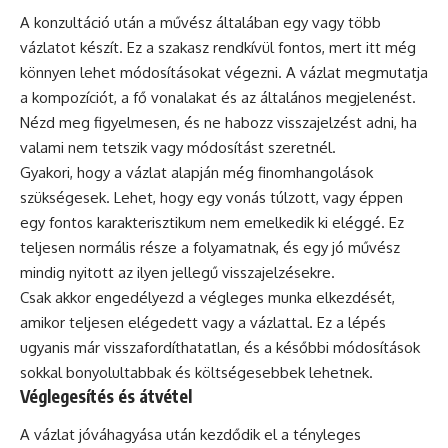
A konzultáció után a művész általában egy vagy több
vázlatot készít. Ez a szakasz rendkívül fontos, mert itt még
könnyen lehet módosításokat végezni. A vázlat megmutatja
a kompozíciót, a fő vonalakat és az általános megjelenést.
Nézd meg figyelmesen, és ne habozz visszajelzést adni, ha
valami nem tetszik vagy módosítást szeretnél.
Gyakori, hogy a vázlat alapján még finomhangolások
szükségesek. Lehet, hogy egy vonás túlzott, vagy éppen
egy fontos karakterisztikum nem emelkedik ki eléggé. Ez
teljesen normális része a folyamatnak, és egy jó művész
mindig nyitott az ilyen jellegű visszajelzésekre.
Csak akkor engedélyezd a végleges munka elkezdését,
amikor teljesen elégedett vagy a vázlattal. Ez a lépés
ugyanis már visszafordíthatatlan, és a későbbi módosítások
sokkal bonyolultabbak és költségesebbek lehetnek.
Véglegesítés és átvétel
A vázlat jóváhagyása után kezdődik el a tényleges