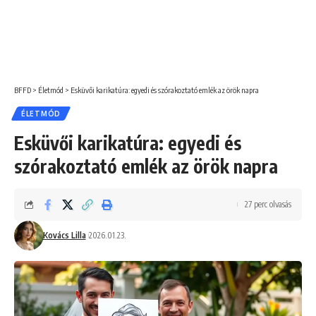
BFFD
>
Életmód
>
Esküvői karikatúra: egyedi és szórakoztató emlék az örök napra
ÉLETMÓD
Esküvői karikatúra: egyedi és
szórakoztató emlék az örök napra
27 perc olvasás
Kovács Lilla
2026.01.23.