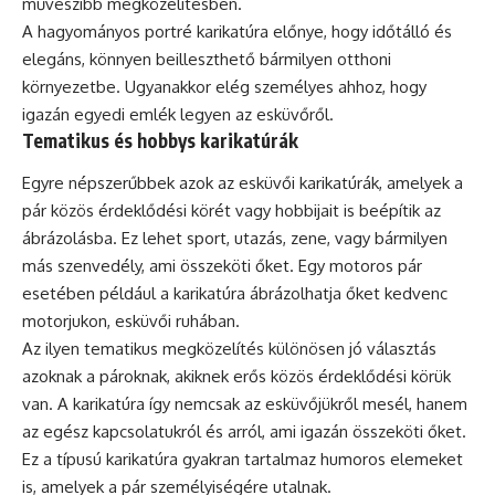
művészibb megközelítésben.
A hagyományos portré karikatúra előnye, hogy időtálló és
elegáns, könnyen beilleszthető bármilyen otthoni
környezetbe. Ugyanakkor elég személyes ahhoz, hogy
igazán egyedi emlék legyen az esküvőről.
Tematikus és hobbys karikatúrák
Egyre népszerűbbek azok az esküvői karikatúrák, amelyek a
pár közös érdeklődési körét vagy hobbijait is beépítik az
ábrázolásba. Ez lehet sport, utazás, zene, vagy bármilyen
más szenvedély, ami összeköti őket. Egy motoros pár
esetében például a karikatúra ábrázolhatja őket kedvenc
motorjukon, esküvői ruhában.
Az ilyen tematikus megközelítés különösen jó választás
azoknak a pároknak, akiknek erős közös érdeklődési körük
van. A karikatúra így nemcsak az esküvőjükről mesél, hanem
az egész kapcsolatukról és arról, ami igazán összeköti őket.
Ez a típusú karikatúra gyakran tartalmaz humoros elemeket
is, amelyek a pár személyiségére utalnak.