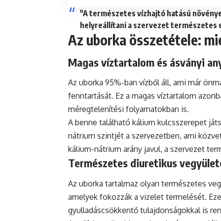
"A természetes vízhajtó hatású növénye
helyreállítani a szervezet természetes 
Az uborka összetétele: mi
Magas víztartalom és ásványi a
Az uborka 95%-ban vízből áll, ami már önma
fenntartását. Ez a magas víztartalom azonba
méregtelenítési folyamatokban is.
A benne található kálium kulcsszerepet játs
nátrium szintjét a szervezetben, ami közvet
kálium-nátrium arány javul, a szervezet ter
Természetes diuretikus vegyület
Az uborka tartalmaz olyan természetes veg
amelyek fokozzák a vizelet termelését. Ez
gyulladáscsökkentő tulajdonságokkal is re