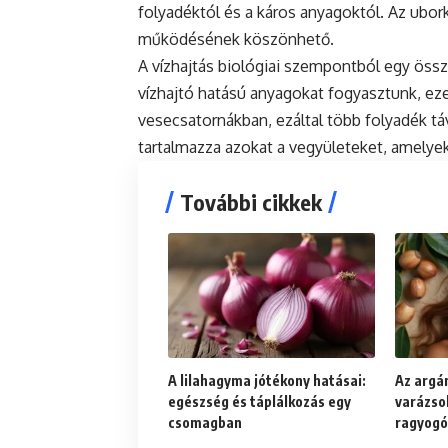
folyadéktól és a káros anyagoktól. Az ubo
működésének köszönhető.
A vízhajtás biológiai szempontból egy öss
vízhajtó hatású anyagokat fogyasztunk, ezek
vesecsatornákban, ezáltal több folyadék t
tartalmazza azokat a vegyületeket, amelyek
További cikkek
A lilahagyma jótékony hatásai:
Az argán
egészség és táplálkozás egy
varázso
csomagban
ragyogó