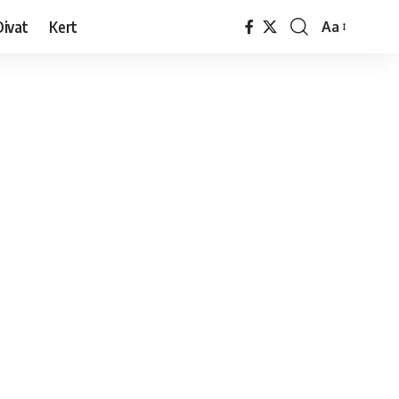
Divat
Kert
Aa
Font
Resizer