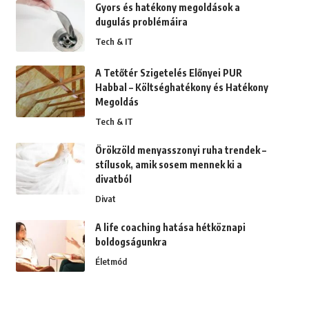
Gyors és hatékony megoldások a
dugulás problémáira
Tech & IT
A Tetőtér Szigetelés Előnyei PUR
Habbal – Költséghatékony és Hatékony
Megoldás
Tech & IT
Örökzöld menyasszonyi ruha trendek –
stílusok, amik sosem mennek ki a
divatból
Divat
A life coaching hatása hétköznapi
boldogságunkra
Életmód