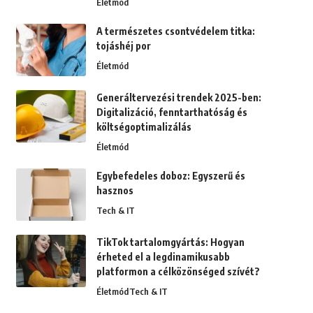
Életmód
A természetes csontvédelem titka:
tojáshéj por
Életmód
Generáltervezési trendek 2025-ben:
Digitalizáció, fenntarthatóság és
költségoptimalizálás
Életmód
Egybefedeles doboz: Egyszerű és
hasznos
Tech & IT
TikTok tartalomgyártás: Hogyan
érheted el a legdinamikusabb
platformon a célközönséged szívét?
Életmód
Tech & IT