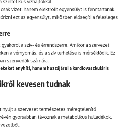
 szintetikus vízhajtókkal.
csak vizet, hanem elektrolit egyensúlyt is fenntartanak.
őrizni ezt az egyensúlyt, miközben elősegíti a felesleges
erre
t gyakorol a szív- és érrendszerre. Amikor a szervezet
ken a vérnyomás, és a szív terhelése is mérséklődik. Ez
ban szenvedők számára.
eteket enyhíti, hanem hozzájárul a kardiovaszkuláris
ikről kevesen tudnak
t nyújt a szervezet természetes méregtelenítő
 révén gyorsabban távoznak a metabolikus hulladékok,
vezetből.