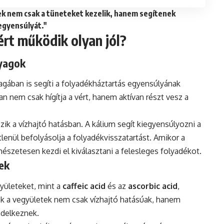
k nem csak a tüneteket kezelik, hanem segítenek
egyensúlyát."
ért működik olyan jól?
nyagok
gában is segíti a folyadékháztartás egyensúlyának
n nem csak hígítja a vért, hanem aktívan részt vesz a
zik a vízhajtó hatásban. A kálium segít kiegyensúlyozni a
lenül befolyásolja a folyadékvisszatartást. Amikor a
mészetesen kezdi el kiválasztani a felesleges folyadékot.
ek
yületeket, mint a
caffeic acid
és az
ascorbic acid
,
ek a vegyületek nem csak vízhajtó hatásúak, hanem
ndelkeznek.