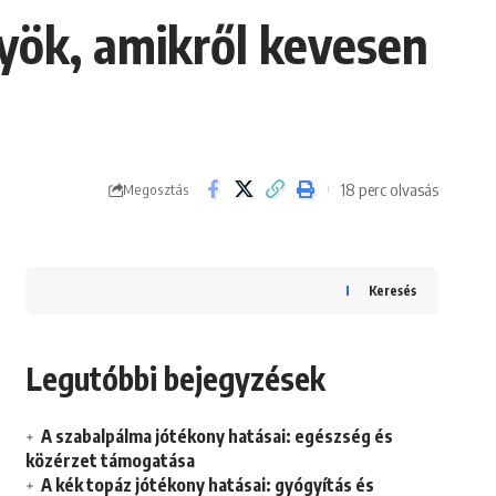
nyök, amikről kevesen
18 perc olvasás
Megosztás
Keresés
Legutóbbi bejegyzések
A szabalpálma jótékony hatásai: egészség és
közérzet támogatása
A kék topáz jótékony hatásai: gyógyítás és