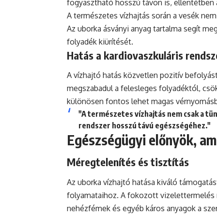
fogyasztható hosszú távon is, ellentétben a
A természetes vízhajtás során a vesék nem 
Az uborka ásványi anyag tartalma segít meg
folyadék kiürítését.
Hatás a kardiovaszkuláris rendsz
A vízhajtó hatás közvetlen pozitív befolyás
megszabadul a felesleges folyadéktól, csök
különösen fontos lehet magas vérnyomás
"A természetes vízhajtás nem csak a tün
rendszer hosszú távú egészségéhez."
Egészségügyi előnyök, am
Méregtelenítés és tisztítás
Az uborka vízhajtó hatása kiváló támogatás
folyamataihoz. A fokozott vizelettermelés
nehézfémek és egyéb káros anyagok a szer