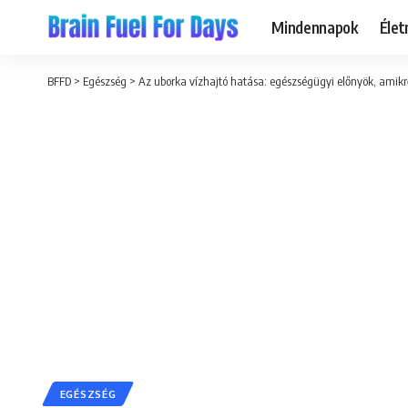
Mindennapok
Éle
BFFD
>
Egészség
>
Az uborka vízhajtó hatása: egészségügyi előnyök, amik
EGÉSZSÉG