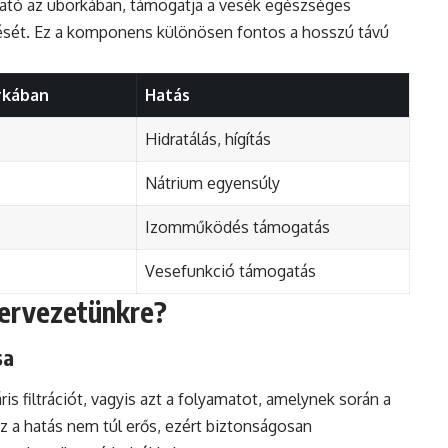
lható az uborkában, támogatja a vesék egészséges
tését. Ez a komponens különösen fontos a hosszú távú
rkában
Hatás
Hidratálás, hígítás
Nátrium egyensúly
Izomműködés támogatás
Vesefunkció támogatás
zervezetünkre?
sa
s filtrációt, vagyis azt a folyamatot, amelynek során a
Ez a hatás nem túl erős, ezért biztonságosan