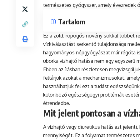
természetes gyógyszer, amely évezredek ót
Tartalom
Ez a zöld, ropogós növény sokkal többet re
vízkiválasztást serkentő tulajdonsága mell
hagyományos népgyógyászat már régóta ism
uborka vízhajtó hatása nem egy egyszerű 
Ebben az írásban részletesen megvizsgáljuk
feltárjuk azokat a mechanizmusokat, amely
használhatjuk fel ezt a tudást egészségün
különböző egészségügyi problémák esetén
étrendedbe.
Mit jelent pontosan a vízh
A vízhajtó vagy diuretikus hatás azt jelenti
mennyiségét. Ez a folyamat természetes m