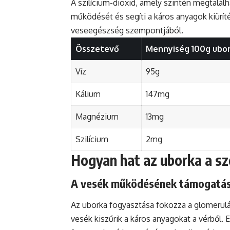
A szilícium-dioxid, amely szintén megtalá
működését és segíti a káros anyagok kiürí
veseegészség szempontjából.
Összetevő
Mennyiség 100g ubo
Víz
95g
Kálium
147mg
Magnézium
13mg
Szilícium
2mg
Hogyan hat az uborka a s
A vesék működésének támogatá
Az uborka fogyasztása fokozza a glomerulári
vesék kiszűrik a káros anyagokat a vérből. 