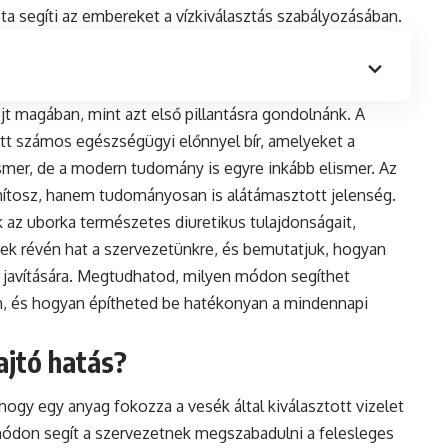
a segíti az embereket a vízkiválasztás szabályozásában.
jt magában, mint azt első pillantásra gondolnánk. A
ett számos egészségügyi előnnyel bír, amelyeket a
er, de a modern tudomány is egyre inkább elismer. Az
mítosz, hanem tudományosan is alátámasztott jelenség.
 az uborka természetes diuretikus tulajdonságait,
ek révén hat a szervezetünkre, és bemutatjuk, hogyan
k javítására. Megtudhatod, milyen módon segíthet
, és hogyan építheted be hatékonyan a mindennapi
ajtó hatás?
, hogy egy anyag fokozza a vesék által kiválasztott vizelet
ódon segít a szervezetnek megszabadulni a felesleges