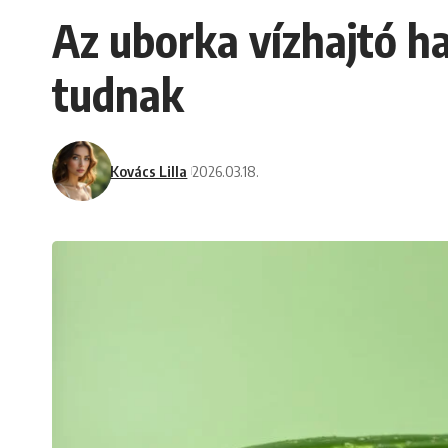
Az uborka vízhajtó h
tudnak
Kovács Lilla
2026.03.18.