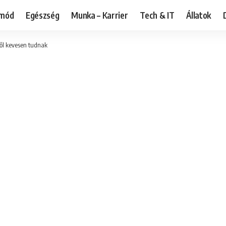
tmód
Egészség
Munka – Karrier
Tech & IT
Állatok
ről kevesen tudnak