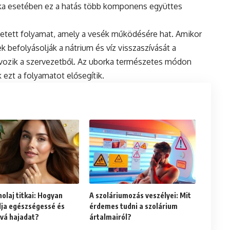
rka esetében ez a hatás több komponens együttes
zetett folyamat, amely a vesék működésére hat. Amikor
 befolyásolják a nátrium és víz visszaszívását a
ávozik a szervezetből. Az uborka természetes módon
 ezt a folyamatot elősegítik.
olaj titkai: Hogyan
A szoláriumozás veszélyei: Mit
lja egészségessé és
érdemes tudni a szolárium
vá hajadat?
ártalmairól?