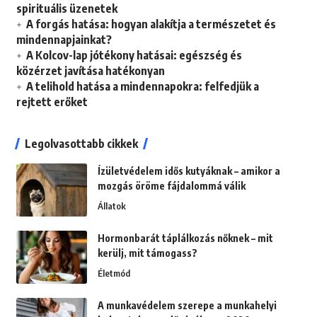
spirituális üzenetek
A forgás hatása: hogyan alakítja a természetet és
mindennapjainkat?
A Kolcov-lap jótékony hatásai: egészség és
közérzet javítása hatékonyan
A telihold hatása a mindennapokra: felfedjük a
rejtett erőket
Legolvasottabb cikkek
Ízületvédelem idős kutyáknak – amikor a
mozgás öröme fájdalommá válik
Állatok
Hormonbarát táplálkozás nőknek – mit
kerülj, mit támogass?
Életmód
A munkavédelem szerepe a munkahelyi