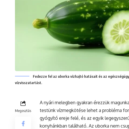
Fedezze fel az uborka vízhajtó hatásait és az egészségügy
vízvisszatartást.
A nyári melegben gyakran érezzük magunkat
testünk vízmegkötése lehet a probléma for
Megosztás
gyógyító ereje felé, és az egyik legegysz
konyhánkban található. Az uborka nem csupá