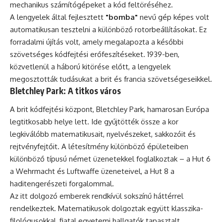
mechanikus számítógépeket a kód feltöréséhez.
A lengyelek által fejlesztett
"bomba"
nevű gép képes volt
automatikusan tesztelni a különböző rotorbeállításokat. Ez
forradalmi újítás volt, amely megalapozta a későbbi
szövetséges kódfejtési erőfeszítéseket. 1939-ben,
közvetlenül a háború kitörése előtt, a lengyelek
megosztották tudásukat a brit és francia szövetségeseikkel.
Bletchley Park: A titkos város
A brit kódfejtési központ, Bletchley Park, hamarosan Európa
legtitkosabb helye lett. Ide gyűjtötték össze a kor
legkiválóbb matematikusait, nyelvészeket, sakkozóit és
rejtvényfejtőit. A létesítmény különböző épületeiben
különböző típusú német üzenetekkel foglalkoztak – a Hut 6
a Wehrmacht és Luftwaffe üzeneteivel, a Hut 8 a
haditengerészeti forgalommal.
Az itt dolgozó emberek rendkívül sokszínű háttérrel
rendelkeztek. Matematikusok dolgoztak együtt klasszika-
filológusokkal, fiatal egyetemi hallgatók tapasztalt