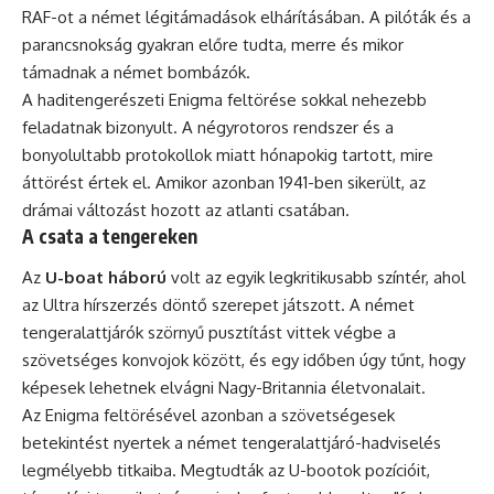
RAF-ot a német légitámadások elhárításában. A pilóták és a
parancsnokság gyakran előre tudta, merre és mikor
támadnak a német bombázók.
A haditengerészeti Enigma feltörése sokkal nehezebb
feladatnak bizonyult. A négyrotoros rendszer és a
bonyolultabb protokollok miatt hónapokig tartott, mire
áttörést értek el. Amikor azonban 1941-ben sikerült, az
drámai változást hozott az atlanti csatában.
A csata a tengereken
Az
U-boat háború
volt az egyik legkritikusabb színtér, ahol
az Ultra hírszerzés döntő szerepet játszott. A német
tengeralattjárók szörnyű pusztítást vittek végbe a
szövetséges konvojok között, és egy időben úgy tűnt, hogy
képesek lehetnek elvágni Nagy-Britannia életvonalait.
Az Enigma feltörésével azonban a szövetségesek
betekintést nyertek a német tengeralattjáró-hadviselés
legmélyebb titkaiba. Megtudták az U-bootok pozícióit,