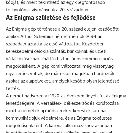
kódját, és miért tekinthető az egyik legfontosabb
technológiai vívmánynak a 20. században.
Az Enigma születése és fejlődése
Az Enigma gép története a 20. század elején kezdődött,
amikor Arthur Scherbius német mérnök 1918-ban
szabadalmaztatta az első változatot. Kezdetben
kereskedelmi célokra szánták, bankoknak és üzleti
vállalkozásoknak kínálták biztonságos kommunikációs
megoldásként. A gép korai változatai még viszonylag
egyszerűek voltak, de már ekkor magukban hordozták
azokat az alapelveket, amelyek később olyan jelentőssé
tették.
A német hadsereg az 1920-as években figyelt fel az Enigma
lehetőségeire. A versailles-i békeszerződés korlátozásai
miatt a németek új módszereket kerestek katonai
kommunikációjuk védelmére, és az Enigma tökéletes
megoldásnak tűnt. A katonai alkalmazáshoz azonban
jelentős módosításokra volt szükség, amelyek sokkal