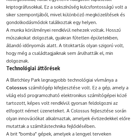
kriptográfusokkal. Ez a sokszínűség kulcsfontosságú volt a
siker szempontjából, mivel különböző megközelítések és
gondolkodásmódok találkoztak egy helyen.
A munka körülményei rendkívül nehezek voltak. Hosszú
műszakokat dolgoztak, gyakran fűtetlen épületekben,
állandó időnyomás alatt. A titoktartás olyan szigorú volt,
hogy még a családtagjaiknak sem árulhatták el, min
dolgoznak.
Technológiai áttörések
A Bletchley Park legnagyobb technológiai vívmánya a
Colossus
számítógép kifejlesztése volt. Ez a gép, amely a
világ első programozható elektronikus számítógépei közé
tartozott, képes volt rendkívül gyorsan feldolgozni az
elfogott német üzeneteket. A Colossus fejlesztése során
olyan innovációkat alkalmaztak, amelyek évtizedekkel előre
mutattak a számítástechnika fejlődésében.
A brit "bomba" gépek, amelyek a lengyel terveken