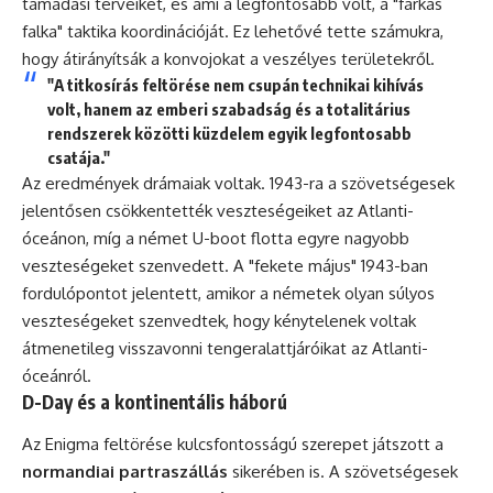
támadási terveiket, és ami a legfontosabb volt, a "farkas
falka" taktika koordinációját. Ez lehetővé tette számukra,
hogy átirányítsák a konvojokat a veszélyes területekről.
"A titkosírás feltörése nem csupán technikai kihívás
volt, hanem az emberi szabadság és a totalitárius
rendszerek közötti küzdelem egyik legfontosabb
csatája."
Az eredmények drámaiak voltak. 1943-ra a szövetségesek
jelentősen csökkentették veszteségeiket az Atlanti-
óceánon, míg a német U-boot flotta egyre nagyobb
veszteségeket szenvedett. A "fekete május" 1943-ban
fordulópontot jelentett, amikor a németek olyan súlyos
veszteségeket szenvedtek, hogy kénytelenek voltak
átmenetileg visszavonni tengeralattjáróikat az Atlanti-
óceánról.
D-Day és a kontinentális háború
Az Enigma feltörése kulcsfontosságú szerepet játszott a
normandiai partraszállás
sikerében is. A szövetségesek