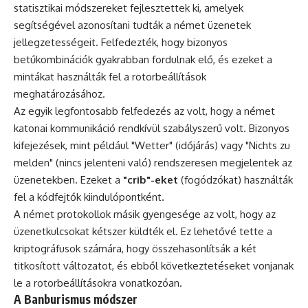
statisztikai módszereket fejlesztettek ki, amelyek
segítségével azonosítani tudták a német üzenetek
jellegzetességeit. Felfedezték, hogy bizonyos
betűkombinációk gyakrabban fordulnak elő, és ezeket a
mintákat használták fel a rotorbeállítások
meghatározásához.
Az egyik legfontosabb felfedezés az volt, hogy a német
katonai kommunikáció rendkívül szabályszerű volt. Bizonyos
kifejezések, mint például "Wetter" (időjárás) vagy "Nichts zu
melden" (nincs jelenteni való) rendszeresen megjelentek az
üzenetekben. Ezeket a
"crib"-eket
(fogódzókat) használták
fel a kódfejtők kiindulópontként.
A német protokollok másik gyengesége az volt, hogy az
üzenetkulcsokat kétszer küldték el. Ez lehetővé tette a
kriptográfusok számára, hogy összehasonlítsák a két
titkosított változatot, és ebből következtetéseket vonjanak
le a rotorbeállításokra vonatkozóan.
A Banburismus módszer