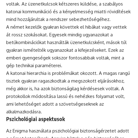
voltak. Az üzenetkulcsok kétszeres küldése, a szabályos
katonai kommunikáció és a kényelmesség miatti rövidítések
mind hozzájárultak a rendszer sebezhetőségéhez.
A német kezelők gyakran követtek el hibákat vagy vettek
át rossz szokásokat. Egyesek mindig ugyanazokat a
betűkombinációkat használták üzenetkulcsként, mások túl
gyakran ismételték ugyanazokat a kifejezéseket. Ezek az
emberi gyengeségek sokszor fontosabbak voltak, mint a
gép technikai paraméterei.
A katonai hierarchia is problémákat okozott. A magas rangú
tisztek gyakran ragaszkodtak a megszokott eljárásokhoz,
még akkor is, ha azok biztonságilag kérdésesek voltak. A
protokollok módosítása lassú és nehézkes folyamat volt,
ami lehetőséget adott a szövetségeseknek az
alkalmazkodásra.
Pszichológiai aspektusok
Az Enigma használata pszichológiai biztonságérzetet adott