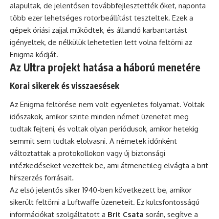
alapultak, de jelentősen továbbfejlesztették őket, naponta
több ezer lehetséges rotorbeállítást teszteltek. Ezek a
gépek óriási zajjal működtek, és állandó karbantartást
igényeltek, de nélkülük lehetetlen lett volna feltörni az
Enigma kódját.
Az Ultra projekt hatása a háború menetére
Korai sikerek és visszaesések
Az Enigma feltörése nem volt egyenletes folyamat. Voltak
időszakok, amikor szinte minden német üzenetet meg
tudtak fejteni, és voltak olyan periódusok, amikor hetekig
semmit sem tudtak elolvasni. A németek időnként
változtattak a protokollokon vagy új biztonsági
intézkedéseket vezettek be, ami átmenetileg elvágta a brit
hírszerzés forrásait.
Az első jelentős siker 1940-ben következett be, amikor
sikerült feltörni a Luftwaffe üzeneteit. Ez kulcsfontosságú
információkat szolgáltatott a
Brit Csata
során, segítve a