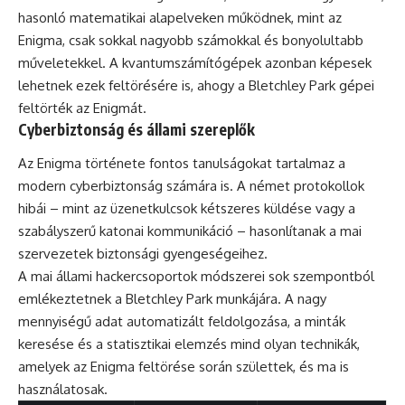
hasonló matematikai alapelveken működnek, mint az
Enigma, csak sokkal nagyobb számokkal és bonyolultabb
műveletekkel. A kvantumszámítógépek azonban képesek
lehetnek ezek feltörésére is, ahogy a Bletchley Park gépei
feltörték az Enigmát.
Cyberbiztonság és állami szereplők
Az Enigma története fontos tanulságokat tartalmaz a
modern cyberbiztonság számára is. A német protokollok
hibái – mint az üzenetkulcsok kétszeres küldése vagy a
szabályszerű katonai kommunikáció – hasonlítanak a mai
szervezetek biztonsági gyengeségeihez.
A mai állami hackercsoportok módszerei sok szempontból
emlékeztetnek a Bletchley Park munkájára. A nagy
mennyiségű adat automatizált feldolgozása, a minták
keresése és a statisztikai elemzés mind olyan technikák,
amelyek az Enigma feltörése során születtek, és ma is
használatosak.