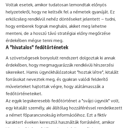
Voltak esetek, amikor tudatosan lemondtak előnyös
helyzetekről, hogy ne keltsék fel a németek gyanúját. Ez
erkölcsileg rendkívül nehéz döntéseket jelentett – tudni,
hogy emberek fognak meghalni, akiket meg lehetne
menteni, de a hosszú távú stratégiai előny megőrzése
érdekében mégse tenni meg.
A "hivatalos" fedőtörténetek
A szövetségesek bonyolult rendszert dolgoztak ki annak
érdekében, hogy megmagyarázzák rendkívüli hírszerzési
sikereiket. Hamis ügynökhálózatokat "hoztak létre", kitalált
forrásokat neveztek meg, és gyakran valódi felderítő
műveleteket hajtottak végre, hogy alátámasszák a
fedőtörténeteiket.
Az egyik legsikeresebb fedőtörténet a "svájci ügynök" volt,
egy kitalált személy, aki állítólag hozzáféréssel rendelkezett
a német főparancsnokság információihoz. Ezt a fiktív
karaktert éveken keresztül használták forrásként, amikor