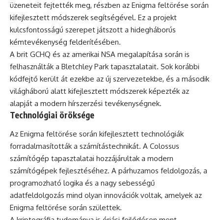
üzeneteit fejtették meg, részben az Enigma feltörése során
kifejlesztett módszerek segítségével. Ez a projekt
kulcsfontosságú szerepet játszott a hidegháborús
kémtevékenység felderítésében.
A brit GCHQ és az amerikai NSA megalapítása során is
felhasználták a Bletchley Park tapasztalatait. Sok korábbi
kódfejtő került át ezekbe az új szervezetekbe, és a második
világháború alatt kifejlesztett módszerek képezték az
alapját a modern hírszerzési tevékenységnek.
Technológiai öröksége
Az Enigma feltörése során kifejlesztett technológiák
forradalmasították a számítástechnikát. A Colossus
számítógép tapasztalatai hozzájárultak a modern
számítógépek fejlesztéséhez. A párhuzamos feldolgozás, a
programozható logika és a nagy sebességű
adatfeldolgozás mind olyan innovációk voltak, amelyek az
Enigma feltörése során születtek.
A kriptográfia tudománya is óriási fejlődésen ment