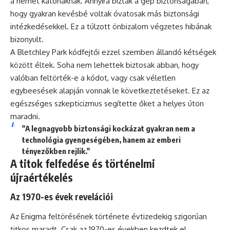
a német katonáknak. Annyira bíztak a gép biztonságában,
hogy gyakran kevésbé voltak óvatosak más biztonsági
intézkedésekkel. Ez a túlzott önbizalom végzetes hibának
bizonyult.
A Bletchley Park kódfejtői ezzel szemben állandó kétségek
között éltek. Soha nem lehettek biztosak abban, hogy
valóban feltörték-e a kódot, vagy csak véletlen
egybeesések alapján vonnak le következtetéseket. Ez az
egészséges szkepticizmus segítette őket a helyes úton
maradni.
"A legnagyobb biztonsági kockázat gyakran nem a
technológia gyengeségében, hanem az emberi
tényezőkben rejlik."
A titok felfedése és történelmi
újraértékelés
Az 1970-es évek revelációi
Az Enigma feltörésének története évtizedekig szigorúan
titkos maradt. Csak az 1970-es években kezdtek el