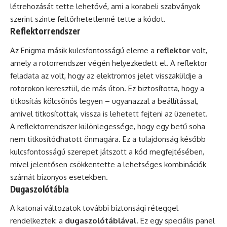
létrehozását tette lehetővé, ami a korabeli szabványok
szerint szinte feltörhetetlenné tette a kódot.
Reflektorrendszer
Az Enigma másik kulcsfontosságú eleme a
reflektor
volt,
amely a rotorrendszer végén helyezkedett el. A reflektor
feladata az volt, hogy az elektromos jelet visszaküldje a
rotorokon keresztül, de más úton. Ez biztosította, hogy a
titkosítás kölcsönös legyen – ugyanazzal a beállítással,
amivel titkosítottak, vissza is lehetett fejteni az üzenetet.
A reflektorrendszer különlegessége, hogy egy betű soha
nem titkosítódhatott önmagára. Ez a tulajdonság később
kulcsfontosságú szerepet játszott a kód megfejtésében,
mivel jelentősen csökkentette a lehetséges kombinációk
számát bizonyos esetekben.
Dugaszolótábla
A katonai változatok további biztonsági réteggel
rendelkeztek: a
dugaszolótáblával
. Ez egy speciális panel