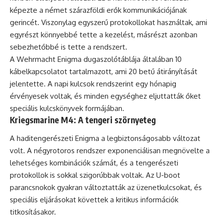
képezte a német szárazföldi erők kommunikációjának
gerincét. Viszonylag egyszerű protokollokat használtak, ami
egyrészt könnyebbé tette a kezelést, másrészt azonban
sebezhetőbbé is tette a rendszert.
A Wehrmacht Enigma dugaszolótáblája általában 10
kábelkapcsolatot tartalmazott, ami 20 betű átirányítását
jelentette. A napi kulcsok rendszerint egy hónapig
érvényesek voltak, és minden egységhez eljuttatták őket
speciális kulcskönyvek formájában.
Kriegsmarine M4: A tengeri szörnyeteg
A haditengerészeti Enigma a legbiztonságosabb változat
volt. A négyrotoros rendszer exponenciálisan megnövelte a
lehetséges kombinációk számát, és a tengerészeti
protokollok is sokkal szigorúbbak voltak. Az U-boot
parancsnokok gyakran változtatták az üzenetkulcsokat, és
speciális eljárásokat követtek a kritikus információk
titkosításakor.