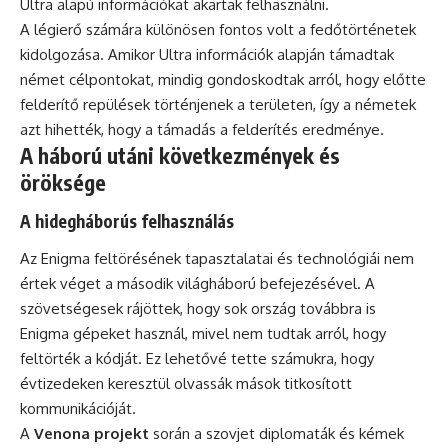
Ultra alapú információkat akartak felhasználni.
A légierő számára különösen fontos volt a fedőtörténetek
kidolgozása. Amikor Ultra információk alapján támadtak
német célpontokat, mindig gondoskodtak arról, hogy előtte
felderítő repülések történjenek a területen, így a németek
azt hihették, hogy a támadás a felderítés eredménye.
A háború utáni következmények és
öröksége
A hidegháborús felhasználás
Az Enigma feltörésének tapasztalatai és technológiái nem
értek véget a második világháború befejezésével. A
szövetségesek rájöttek, hogy sok ország továbbra is
Enigma gépeket használ, mivel nem tudtak arról, hogy
feltörték a kódját. Ez lehetővé tette számukra, hogy
évtizedeken keresztül olvassák mások titkosított
kommunikációját.
A
Venona projekt
során a szovjet diplomaták és kémek