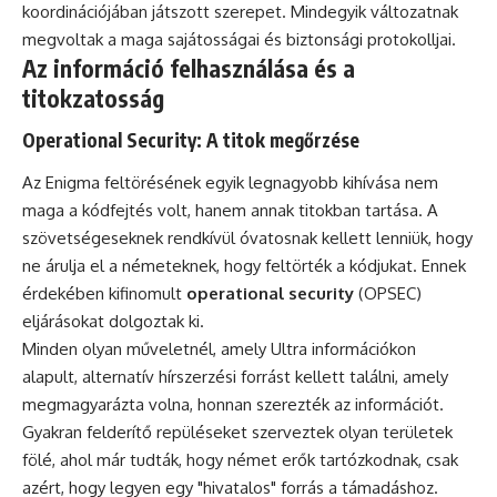
koordinációjában játszott szerepet. Mindegyik változatnak
megvoltak a maga sajátosságai és biztonsági protokolljai.
Az információ felhasználása és a
titokzatosság
Operational Security: A titok megőrzése
Az Enigma feltörésének egyik legnagyobb kihívása nem
maga a kódfejtés volt, hanem annak titokban tartása. A
szövetségeseknek rendkívül óvatosnak kellett lenniük, hogy
ne árulja el a németeknek, hogy feltörték a kódjukat. Ennek
érdekében kifinomult
operational security
(OPSEC)
eljárásokat dolgoztak ki.
Minden olyan műveletnél, amely Ultra információkon
alapult, alternatív hírszerzési forrást kellett találni, amely
megmagyarázta volna, honnan szerezték az információt.
Gyakran felderítő repüléseket szerveztek olyan területek
fölé, ahol már tudták, hogy német erők tartózkodnak, csak
azért, hogy legyen egy "hivatalos" forrás a támadáshoz.