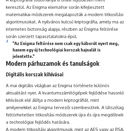
keresztül. Az Enigma elemzése során kifejlesztett
matematikai módszerek megalapozták a modern titkosítási
algoritmusokat. A nyilvános kulcsú kriptográfia, amely ma az
internetes biztonság alapja, részben az Enigma feltörése
során szerzett tapasztalatokra épül.
"Az Enigma feltörése nem csak egy háborút nyert meg,
hanem egy új technológiai korszak hajnalát is
jelentette."
Modern párhuzamok és tanulságok
Digitális korszak kihívásai
A mai digitális világban az Enigma története különös
aktualitást nyer. A kvantumszámítógépek fejlődése hasonló
kihívások elé állítja a modern kriptográfiát, mint
amilyenekkel az Enigma tervezői szembesültek. A látszólag
feltörhetetlen titkosítási módszerek újra és újra megdőlnek
a technológiai fejlődés hatására.
A modern titkosítási algoritmusok, mint az AES vagy az RSA,