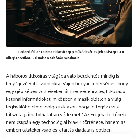
Fedezd fel az Enigma titkosítógép működését és jelentőségét a II.
világháborúban, valamint a feltörés rejtelmeit.
A háborús titkosírás világába való betekintés mindig is
lenyűgöző volt számunkra. Vajon hogyan lehetséges, hogy
egy gép képes volt éveken át megvédeni a legtitkosabb
katonai információkat, miközben a másik oldalon a világ
legkiválóbb elmei dolgoztak azon, hogy feltörjék ezt a
látszólag áthatolhatatlan védelmet? Az Enigma története
nem csupán egy technológiai bravúr története, hanem az
emberi találékonyság és kitartás diadala is egyben.