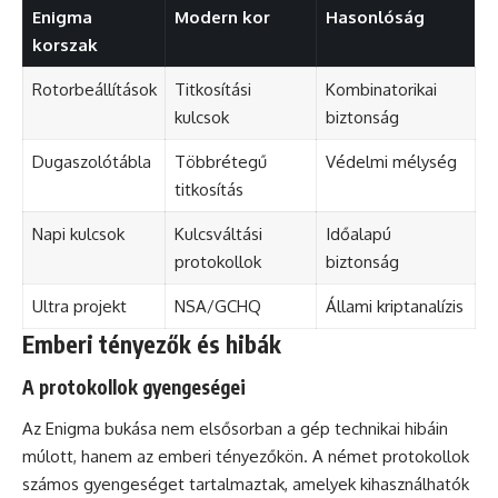
Enigma
Modern kor
Hasonlóság
korszak
Rotorbeállítások
Titkosítási
Kombinatorikai
kulcsok
biztonság
Dugaszolótábla
Többrétegű
Védelmi mélység
titkosítás
Napi kulcsok
Kulcsváltási
Időalapú
protokollok
biztonság
Ultra projekt
NSA/GCHQ
Állami kriptanalízis
Emberi tényezők és hibák
A protokollok gyengeségei
Az Enigma bukása nem elsősorban a gép technikai hibáin
múlott, hanem az emberi tényezőkön. A német protokollok
számos gyengeséget tartalmaztak, amelyek kihasználhatók