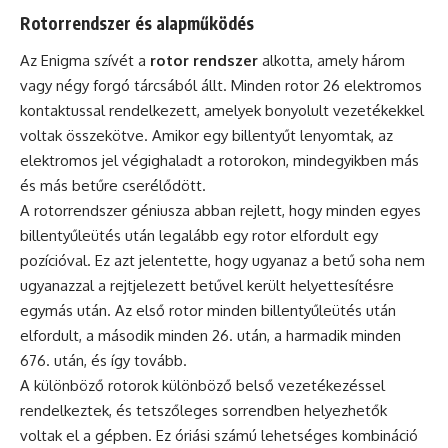
Rotorrendszer és alapműködés
Az Enigma szívét a
rotor rendszer
alkotta, amely három
vagy négy forgó tárcsából állt. Minden rotor 26 elektromos
kontaktussal rendelkezett, amelyek bonyolult vezetékekkel
voltak összekötve. Amikor egy billentyűt lenyomtak, az
elektromos jel végighaladt a rotorokon, mindegyikben más
és más betűre cserélődött.
A rotorrendszer géniusza abban rejlett, hogy minden egyes
billentyűleütés után legalább egy rotor elfordult egy
pozícióval. Ez azt jelentette, hogy ugyanaz a betű soha nem
ugyanazzal a rejtjelezett betűvel került helyettesítésre
egymás után. Az első rotor minden billentyűleütés után
elfordult, a második minden 26. után, a harmadik minden
676. után, és így tovább.
A különböző rotorok különböző belső vezetékezéssel
rendelkeztek, és tetszőleges sorrendben helyezhetők
voltak el a gépben. Ez óriási számú lehetséges kombináció