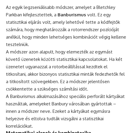
Az egyik legzseniálisabb módszer, amelyet a Bletchley
Parkban kifejlesztettek, a
Banburismus
volt. Ez egy
statisztikai eljárás volt, amely lehetővé tette a kódfejtők
számára, hogy meghatározzák a rotorrendszer pozícióját
anélkül, hogy minden lehetséges kombinációt végig kellene
tesztelniük.
A módszer azon alapult, hogy elemezték az egymást
követő üzenetek közötti statisztikai kapcsolatokat. Ha két
üzenetet ugyanazzal a rotorbeállítással kezdtek el
titkosítani, akkor bizonyos statisztikai minták fedezhetők fel
a titkosított szövegekben. Ez a módszer jelentősen
csökkentette a szükséges számítási időt.
A Banburismus alkalmazásához speciális perforált kártyákat
használtak, amelyeket Banbury városában gyártottak –
innen a módszer neve. Ezeket a kártyákat egymásra
helyezve és eltolva tudták vizsgálni a statisztikai
korrelációkat.