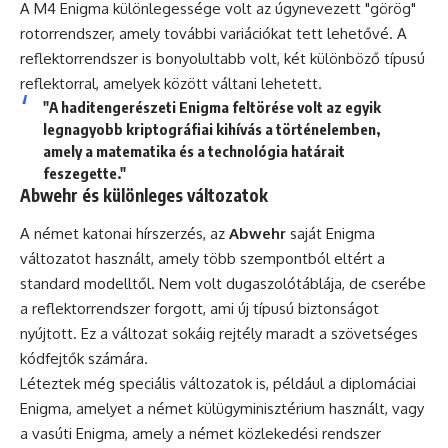
A M4 Enigma különlegessége volt az úgynevezett "görög"
rotorrendszer, amely további variációkat tett lehetővé. A
reflektorrendszer is bonyolultabb volt, két különböző típusú
reflektorral, amelyek között váltani lehetett.
"A haditengerészeti Enigma feltörése volt az egyik
legnagyobb kriptográfiai kihívás a történelemben,
amely a matematika és a technológia határait
feszegette."
Abwehr és különleges változatok
A német katonai hírszerzés, az
Abwehr
saját Enigma
változatot használt, amely több szempontból eltért a
standard modelltől. Nem volt dugaszolótáblája, de cserébe
a reflektorrendszer forgott, ami új típusú biztonságot
nyújtott. Ez a változat sokáig rejtély maradt a szövetséges
kódfejtők számára.
Léteztek még speciális változatok is, például a diplomáciai
Enigma, amelyet a német külügyminisztérium használt, vagy
a vasúti Enigma, amely a német közlekedési rendszer