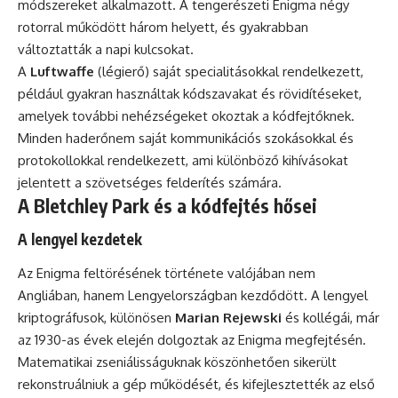
módszereket alkalmazott. A tengerészeti Enigma négy
rotorral működött három helyett, és gyakrabban
változtatták a napi kulcsokat.
A
Luftwaffe
(légierő) saját specialitásokkal rendelkezett,
például gyakran használtak kódszavakat és rövidítéseket,
amelyek további nehézségeket okoztak a kódfejtőknek.
Minden haderőnem saját kommunikációs szokásokkal és
protokollokkal rendelkezett, ami különböző kihívásokat
jelentett a szövetséges felderítés számára.
A Bletchley Park és a kódfejtés hősei
A lengyel kezdetek
Az Enigma feltörésének története valójában nem
Angliában, hanem Lengyelországban kezdődött. A lengyel
kriptográfusok, különösen
Marian Rejewski
és kollégái, már
az 1930-as évek elején dolgoztak az Enigma megfejtésén.
Matematikai zseniálisságuknak köszönhetően sikerült
rekonstruálniuk a gép működését, és kifejlesztették az első