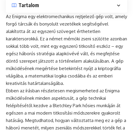
Tartalom
Az Enigma egy elektromechanikus rejtjelező gép volt, amely
forgó tárcsák és bonyolult vezetékek segítségével
alakította át az egyszerű szöveget érthetetlen
karaktersorokká. Ez a német mérnöki zseni szülötte azonban
sokkal több volt, mint egy egyszerű titkosító eszköz – egy
egész háborús stratégia alapkövévé vált, és megfejtése
döntő szerepet játszott a történelem alakulásában. A gép
működésének megértése betekintést nyújt a kriptográfia
világába, a matematikai logika csodáiba és az emberi
kreativitás határtalanságába.
Ebben az írásban részletesen megismerheted az Enigma
működésének minden aspektusát, a gép technikai
felépítésétől kezdve a Bletchley Park hősies munkáján át
egészen a mai modern titkosítási módszerekre gyakorolt
hatásáig. Megtudhatod, hogyan változtatta meg ez a gép a
háború menetét, milyen zseniális módszerekkel törték fel a