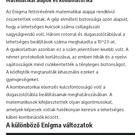
Matematikai alapok és kombinatorika
Az Enigma feltörésének matematikai alapjai rendkívül
összetettek voltak. A gép elméleti biztonsága azon alapult,
hogy a lehetséges kulcsok száma csillagászati
nagyságrendű volt. Három rotorral és dugaszolótáblával a
lehetséges beállítások száma meghaladta a 10^23-at.
A gyakorlatban azonban ez a szám jelentősen kisebb volt. A
német protokollok korlátozásai, az emberi hibák és a nyelvi
sajátosságok mind csökkentették a tényleges biztonságot.
A kódfejtők megtanulták kihasználni ezeket a
gyengeségeket.
A kombinatorikai elemzés kulcsfontosságú volt a
dugaszolótábla beállításainak meghatározásában. A
matematikusok kifejlesztettek olyan algoritmusokat,
amelyek képesek voltak hatékonyan keresni a lehetséges
kábel-kombinációk között.
A különböző Enigma változatok