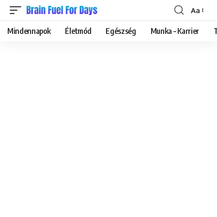
Aa
Font
Resizer
Mindennapok
Életmód
Egészség
Munka – Karrier