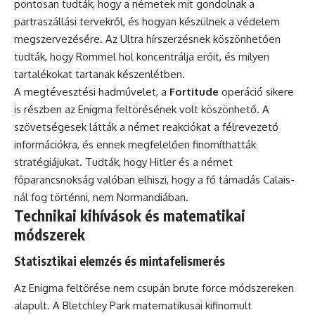
pontosan tudták, hogy a németek mit gondolnak a
partraszállási tervekről, és hogyan készülnek a védelem
megszervezésére. Az Ultra hírszerzésnek köszönhetően
tudták, hogy Rommel hol koncentrálja erőit, és milyen
tartalékokat tartanak készenlétben.
A megtévesztési hadművelet, a
Fortitude
operáció sikere
is részben az Enigma feltörésének volt köszönhető. A
szövetségesek látták a német reakciókat a félrevezető
információkra, és ennek megfelelően finomíthatták
stratégiájukat. Tudták, hogy Hitler és a német
főparancsnokság valóban elhiszi, hogy a fő támadás Calais-
nál fog történni, nem Normandiában.
Technikai kihívások és matematikai
módszerek
Statisztikai elemzés és mintafelismerés
Az Enigma feltörése nem csupán brute force módszereken
alapult. A Bletchley Park matematikusai kifinomult