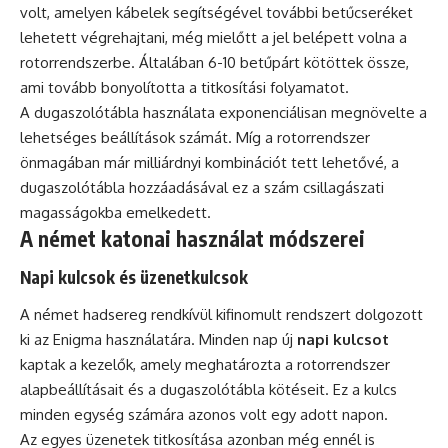
volt, amelyen kábelek segítségével további betűcseréket
lehetett végrehajtani, még mielőtt a jel belépett volna a
rotorrendszerbe. Általában 6-10 betűpárt kötöttek össze,
ami tovább bonyolította a titkosítási folyamatot.
A dugaszolótábla használata exponenciálisan megnövelte a
lehetséges beállítások számát. Míg a rotorrendszer
önmagában már milliárdnyi kombinációt tett lehetővé, a
dugaszolótábla hozzáadásával ez a szám csillagászati
magasságokba emelkedett.
A német katonai használat módszerei
Napi kulcsok és üzenetkulcsok
A német hadsereg rendkívül kifinomult rendszert dolgozott
ki az Enigma használatára. Minden nap új
napi kulcsot
kaptak a kezelők, amely meghatározta a rotorrendszer
alapbeállításait és a dugaszolótábla kötéseit. Ez a kulcs
minden egység számára azonos volt egy adott napon.
Az egyes üzenetek titkosítása azonban még ennél is