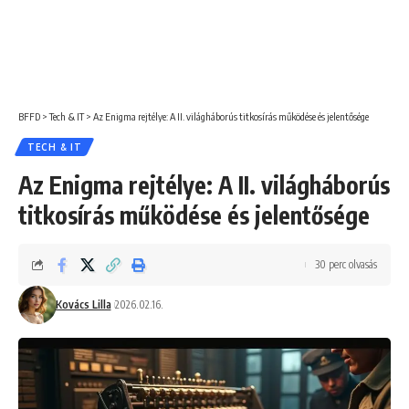
BFFD
>
Tech & IT
>
Az Enigma rejtélye: A II. világháborús titkosírás működése és jelentősége
TECH & IT
Az Enigma rejtélye: A II. világháborús
titkosírás működése és jelentősége
30 perc olvasás
Kovács Lilla
2026.02.16.