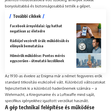
bonyolultabbá és biztonságosabbá tették a gépet.
További cikkek
Facebook árnyoldalai: így hathat
negatívan az életedre
Rádiójel vezérelt órák: működésük és
előnyeik bemutatása
Hőmérők működése: Pontos mérés
egyszerűen – útmutató kezdőknek
Az 1930-as évekre az Enigma már a német fegyveres erők
standard titkosítási eszközévé vált. Különböző változatokat
fejlesztettek ki a különböző haderőnemek számára – a
Wehrmacht, a Kriegsmarine és a Luftwaffe mind saját,
specifikus igényeikhez igazított verziókat használt.
A gép technikai felépítése és működése