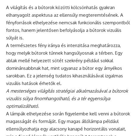
A világítás és a bútorok közötti kölcsönhatás gyakran
elhanyagolt aspektusa az ellensúly megteremtésének. A
fényforrások elhelyezése nemcsak funkcionális szempontból
fontos, hanem jelentősen befolyásolja a bútorok vizuális
súlyát is.
A természetes fény iránya és intenzitása meghatározza,
hogy melyik bútorok tűnnek hangsúlyosnak a térben. Egy
ablak mellé helyezett sötét szekrény például sokkal
dominánsabbnak hat, mint ugyanaz a bútor egy árnyékos
sarokban. Ez a jelenség tudatos kihasználásával izgalmas
vizuális hatások érhetők el.
A mesterséges világítás stratégiai alkalmazásával a bútorok
vizuális súlya finomhangolható, és a tér egyensúlya
optimalizálható.
A lámpák elhelyezése során figyelembe kell venni a bútorok
magasságát és formáját. Egy magas állólámpa például
ellensúlyozhatja egy alacsony kanapé horizontális vonalait,