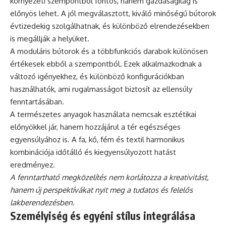
környezeti szempontból fontos, hanem gazdaságilag is
előnyös lehet. A jól megválasztott, kiváló minőségű bútorok
évtizedekig szolgálhatnak, és különböző elrendezésekben
is megállják a helyüket.
A moduláris bútorok és a többfunkciós darabok különösen
értékesek ebből a szempontból. Ezek alkalmazkodnak a
változó igényekhez, és különböző konfigurációkban
használhatók, ami rugalmasságot biztosít az ellensúly
fenntartásában.
A természetes anyagok használata nemcsak esztétikai
előnyökkel jár, hanem hozzájárul a tér egészséges
egyensúlyához is. A fa, kő, fém és textil harmonikus
kombinációja időtálló és kiegyensúlyozott hatást
eredményez.
A fenntartható megközelítés nem korlátozza a kreativitást,
hanem új perspektívákat nyit meg a tudatos és felelős
lakberendezésben.
Személyiség és egyéni stílus integrálása