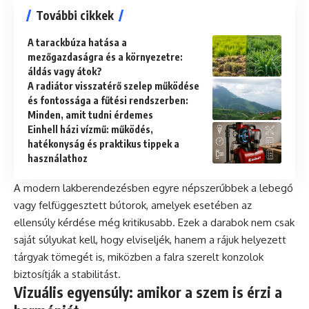
További cikkek
A tarackbúza hatása a
mezőgazdaságra és a környezetre:
áldás vagy átok?
A radiátor visszatérő szelep működése
és fontossága a fűtési rendszerben:
Minden, amit tudni érdemes
Einhell házi vízmű: működés,
hatékonyság és praktikus tippek a
használathoz
A modern lakberendezésben egyre népszerűbbek a lebegő
vagy felfüggesztett bútorok, amelyek esetében az
ellensúly kérdése még kritikusabb. Ezek a darabok nem csak
saját súlyukat kell, hogy elviseljék, hanem a rájuk helyezett
tárgyak tömegét is, miközben a falra szerelt konzolok
biztosítják a stabilitást.
Vizuális egyensúly: amikor a szem is érzi a