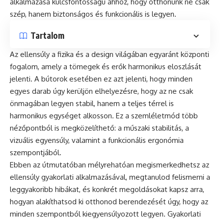
alkalmazása kulcsfontosságú ahhoz, hogy otthonunk ne csak
szép, hanem biztonságos és funkcionális is legyen.
Tartalom
Az ellensúly a fizika és a design világában egyaránt központi
fogalom, amely a tömegek és erők harmonikus eloszlását
jelenti. A bútorok esetében ez azt jelenti, hogy minden
egyes darab úgy kerüljön elhelyezésre, hogy az ne csak
önmagában legyen stabil, hanem a teljes térrel is
harmonikus egységet alkosson. Ez a szemléletmód több
nézőpontból is megközelíthető: a műszaki stabilitás, a
vizuális egyensúly, valamint a funkcionális ergonómia
szempontjából.
Ebben az útmutatóban mélyrehatóan megismerkedhetsz az
ellensúly gyakorlati alkalmazásával, megtanulod felismerni a
leggyakoribb hibákat, és konkrét megoldásokat kapsz arra,
hogyan alakíthatsod ki otthonod berendezését úgy, hogy az
minden szempontból kiegyensúlyozott legyen. Gyakorlati