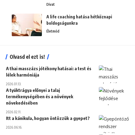
Divat
A life coaching hatása hétköznapi
boldogságunkra
Életmód
Olvasd el ezt is!
A thai masszázs jótékony hatásai: a test és
lélek harmóniája
2026.01.13.
A tyúktrágya előnyei a talaj
termékenységében és a növények
növekedésében
2026.02.11.
Itt a kánikula, hogyan öntözzük a gyepet?
2026.06.16.