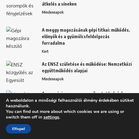
átkelés a síneken
Mindennapok
A meggy magozásának gépi titkai: működés,
előnyök és a gyümölcsfeldolgozás
forradalma
Kert
Az ENSZ születése és működése: Nemzetközi
együttműködés alapjai
Mindennapok
A magnézium szerepe a pihentető alvásban:
A weboldalon a minőségi felhasználói élmény érdekében sütiket
Hogyan javítja az alvás minőségét és
használunk.
mélységét?
You can find out more about which cookies we are using or
Egészség
switch them off in
settings
.
Fogamzásgátló tabletták hatásai és
Elfogad
biztonságos használatuk: Mire figyelj oda?