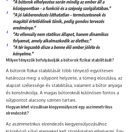
"A bútorok elhelyezése során mindig az ember áll a
középpontban – a funkció és a szépség szolgálatában."
"A jó lakberendezés láthatatlan – természetesnek és
magától értetődőnek tűnik, pedig gondos tervezés
eredménye."
"Az ellensúly nem statikus állapot, hanem dinamikus
folyamat, amely alkalmazkodik az élethez."
"A tér legszebb dísze a benne élő ember jóléte és
kényelme."
Milyen tényezők befolyásolják a bútorok fizikai stabilitását?
A bútorok fizikai stabilitását több tényező együttesen
határozza meg: a súlypont helyzete, a tömeg eloszlása, az
alapzat szélessége és stabilitása, valamint a bútor anyaga
és konstrukciója. A magas bútoroknál különösen fontos a
súlypontot alacsony szinten tartani.
Hogyan lehet vizuálisan kiegyensúlyozni egy aszimmetrikus
elrendezést?
Az aszimmetrikus elrendezés kiegyensúlyozásához
különböző súlyú elemeket kell stratégiailag elhelyezni. Egy