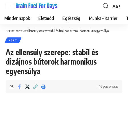
Aa
Font
Resizer
Mindennapok
Életmód
Egészség
Munka – Karrier
BFFD
>
Kert
>
Az ellensúly szerepe: stabil és dizájnos bútorok harmonikus egyensúlya
KERT
Az ellensúly szerepe: stabil és
dizájnos bútorok harmonikus
egyensúlya
16 perc olvasás