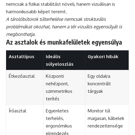
nemcsak a fizikai stabilitást növeli, hanem vizuálisan is
harmonikusabb képet teremt.
A tárolóbútorok túlterhelése nemcsak strukturális
problémákat okozhat, hanem a tér vizuális egyensúlyát is
megbonthatja.
Az asztalok és munkafelületek egyensúlya
Asztaltípus
Ideális
Gyakori hibák
súlyeloszlás
Étkezőasztal
Központi
Egy oldalra
nehézpont,
koncentrált
szimmetrikus
tárgyak
terítés
Íróasztal
Egyenletes
Monitor túl
terhelés,
magasan, kábelek
ergonómikus
rendezetlensége
elrendezés