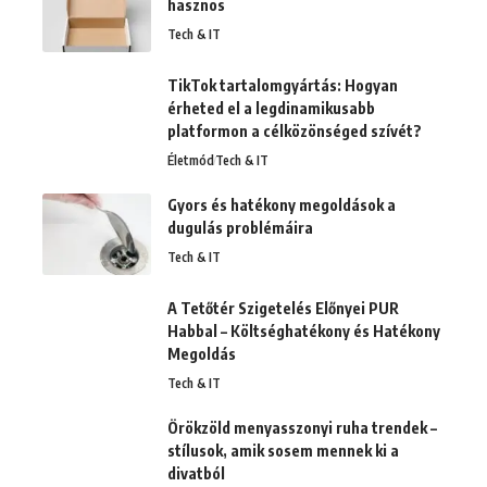
hasznos
Tech & IT
TikTok tartalomgyártás: Hogyan
érheted el a legdinamikusabb
platformon a célközönséged szívét?
Életmód
Tech & IT
Gyors és hatékony megoldások a
dugulás problémáira
Tech & IT
A Tetőtér Szigetelés Előnyei PUR
Habbal – Költséghatékony és Hatékony
Megoldás
Tech & IT
Örökzöld menyasszonyi ruha trendek –
stílusok, amik sosem mennek ki a
divatból