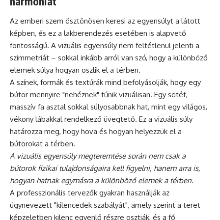
harmóniát
Az emberi szem ösztönösen keresi az egyensúlyt a látott
képben, és ez a lakberendezés esetében is alapvető
fontosságú. A vizuális egyensúly nem feltétlenül jelenti a
szimmetriát – sokkal inkább arról van szó, hogy a különböző
elemek súlya hogyan oszlik el a térben.
A színek, formák és textúrák mind befolyásolják, hogy egy
bútor mennyire "nehéznek" tűnik vizuálisan. Egy sötét,
masszív fa asztal sokkal súlyosabbnak hat, mint egy világos,
vékony lábakkal rendelkező üvegtető. Ez a vizuális súly
határozza meg, hogy hova és hogyan helyezzük el a
bútorokat a térben.
A vizuális egyensúly megteremtése során nem csak a
bútorok fizikai tulajdonságaira kell figyelni, hanem arra is,
hogyan hatnak egymásra a különböző elemek a térben.
A professzionális tervezők gyakran használják az
úgynevezett "kilencedek szabályát", amely szerint a teret
képzeletben kilenc egyenlő részre osztják, és a fő