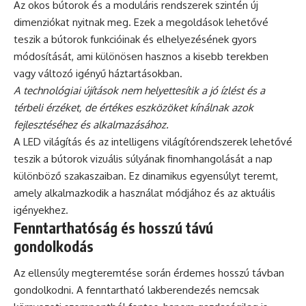
Az okos bútorok és a moduláris rendszerek szintén új
dimenziókat nyitnak meg. Ezek a megoldások lehetővé
teszik a bútorok funkcióinak és elhelyezésének gyors
módosítását, ami különösen hasznos a kisebb terekben
vagy változó igényű háztartásokban.
A technológiai újítások nem helyettesítik a jó ízlést és a
térbeli érzéket, de értékes eszközöket kínálnak azok
fejlesztéséhez és alkalmazásához.
A LED világítás és az intelligens világítórendszerek lehetővé
teszik a bútorok vizuális súlyának finomhangolását a nap
különböző szakaszaiban. Ez dinamikus egyensúlyt teremt,
amely alkalmazkodik a használat módjához és az aktuális
igényekhez.
Fenntarthatóság és hosszú távú
gondolkodás
Az ellensúly megteremtése során érdemes hosszú távban
gondolkodni. A fenntartható lakberendezés nemcsak