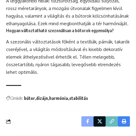
A leggyakoribb hibák: túlzsúfoltság, egyoldalú súlyozás,
rossz méretarányok, a mozgási útvonalak figyelmen kívül
hagyása, valamint a világítás és a bútorok kölcsönhatásának
elhanyagolása. Ezek mind megbonthatják a tér harmóniáját.
Hogyan változtatható szezonálisan a bútorok egyensúlya?
A szezonális változtatások főként a textíliák, párnák, takarók
cseréjével, a világítás módosításával és kisebb dekoratív
elemek áthelyezésével érhetők el. Télen melegebb,
összetartóbb, nyáron tágasabb, levegősebb elrendezés
lehet optimális.
Címkék:
bútor
dizájn
harmónia
stabilitás