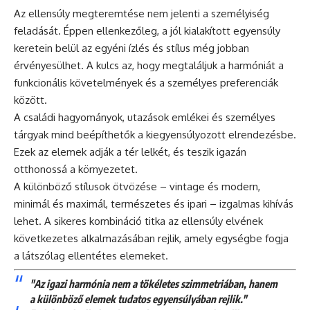
Az ellensúly megteremtése nem jelenti a személyiség
feladását. Éppen ellenkezőleg, a jól kialakított egyensúly
keretein belül az egyéni ízlés és stílus még jobban
érvényesülhet. A kulcs az, hogy megtaláljuk a harmóniát a
funkcionális követelmények és a személyes preferenciák
között.
A családi hagyományok, utazások emlékei és személyes
tárgyak mind beépíthetők a kiegyensúlyozott elrendezésbe.
Ezek az elemek adják a tér lelkét, és teszik igazán
otthonossá a környezetet.
A különböző stílusok ötvözése – vintage és modern,
minimál és maximál, természetes és ipari – izgalmas kihívás
lehet. A sikeres kombináció titka az ellensúly elvének
következetes alkalmazásában rejlik, amely egységbe fogja
a látszólag ellentétes elemeket.
"Az igazi harmónia nem a tökéletes szimmetriában, hanem
a különböző elemek tudatos egyensúlyában rejlik."