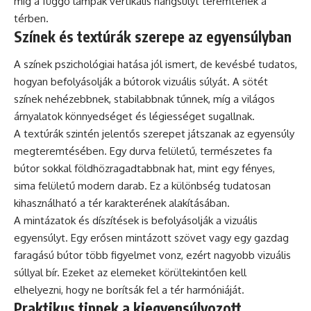
míg a függő lámpák vertikális hangsúlyt teremtenek a
térben.
Színek és textúrák szerepe az egyensúlyban
A színek pszichológiai hatása jól ismert, de kevésbé tudatos,
hogyan befolyásolják a bútorok vizuális súlyát. A sötét
színek nehézebbnek, stabilabbnak tűnnek, míg a világos
árnyalatok könnyedséget és légiességet sugallnak.
A textúrák szintén jelentős szerepet játszanak az egyensúly
megteremtésében. Egy durva felületű, természetes fa
bútor sokkal földhözragadtabbnak hat, mint egy fényes,
sima felületű modern darab. Ez a különbség tudatosan
kihasználható a tér karakterének alakításában.
A mintázatok és díszítések is befolyásolják a vizuális
egyensúlyt. Egy erősen mintázott szövet vagy egy gazdag
faragású bútor több figyelmet vonz, ezért nagyobb vizuális
súllyal bír. Ezeket az elemeket körültekintően kell
elhelyezni, hogy ne borítsák fel a tér harmóniáját.
Praktikus tippek a kiegyensúlyozott