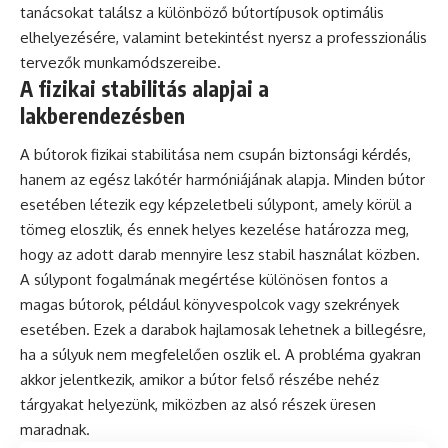
tanácsokat találsz a különböző bútortípusok optimális
elhelyezésére, valamint betekintést nyersz a professzionális
tervezők munkamódszereibe.
A fizikai stabilitás alapjai a
lakberendezésben
A bútorok fizikai stabilitása nem csupán biztonsági kérdés,
hanem az egész lakótér harmóniájának alapja. Minden bútor
esetében létezik egy képzeletbeli súlypont, amely körül a
tömeg eloszlik, és ennek helyes kezelése határozza meg,
hogy az adott darab mennyire lesz stabil használat közben.
A súlypont fogalmának megértése különösen fontos a
magas bútorok, például könyvespolcok vagy szekrények
esetében. Ezek a darabok hajlamosak lehetnek a billegésre,
ha a súlyuk nem megfelelően oszlik el. A probléma gyakran
akkor jelentkezik, amikor a bútor felső részébe nehéz
tárgyakat helyezünk, miközben az alsó részek üresen
maradnak.