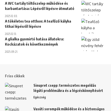
A WC tartály töltőszelep működése és
karbantartása: Lépésről lépésre útmutató
2025.12.03.
A tökéletes tea otthon: A teafőző kályha
titkai lépésről lépésre
2025.12.13.
A glialka gyomirtó hatása állatokra:
Kockázatok és következmények
2025.09.21.
Friss cikkek
Sinupret csepp: természetes megoldás
légúti problémákra és a légzéskönnyítésért
Egészség
Vasúti sorompók működése és a biztonságos