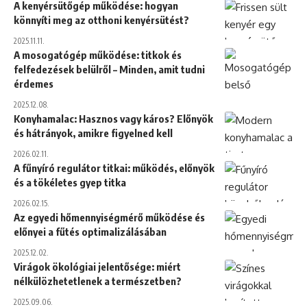
A kenyérsütőgép működése: hogyan
könnyíti meg az otthoni kenyérsütést?
2025.11.11.
A mosogatógép működése: titkok és
felfedezések belülről – Minden, amit tudni
érdemes
2025.12.08.
Konyhamalac: Hasznos vagy káros? Előnyök
és hátrányok, amikre figyelned kell
2026.02.11.
A fűnyíró regulátor titkai: működés, előnyök
és a tökéletes gyep titka
2026.02.15.
Az egyedi hőmennyiségmérő működése és
előnyei a fűtés optimalizálásában
2025.12.02.
Virágok ökológiai jelentősége: miért
nélkülözhetetlenek a természetben?
2025.09.06.