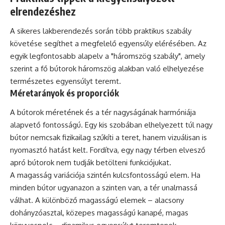
elrendezéshez
A sikeres lakberendezés során több praktikus szabály
követése segíthet a megfelelő egyensúly elérésében. Az
egyik legfontosabb alapelv a "háromszög szabály", amely
szerint a fő bútorok háromszög alakban való elhelyezése
természetes egyensúlyt teremt.
Méretarányok és proporciók
A bútorok méretének és a tér nagyságának harmóniája
alapvető fontosságú. Egy kis szobában elhelyezett túl nagy
bútor nemcsak fizikailag szűkíti a teret, hanem vizuálisan is
nyomasztó hatást kelt. Fordítva, egy nagy térben elvesző
apró bútorok nem tudják betölteni funkciójukat.
A magasság variációja szintén kulcsfontosságú elem. Ha
minden bútor ugyanazon a szinten van, a tér unalmassá
válhat. A különböző magasságú elemek – alacsony
dohányzóasztal, közepes magasságú kanapé, magas