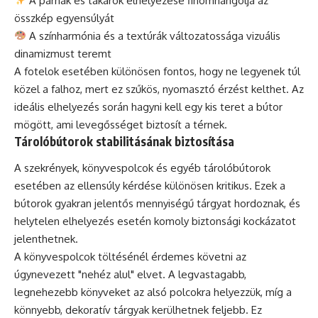
A párnák és takarók elhelyezése finomhangolja az
összkép egyensúlyát
A színharmónia és a textúrák változatossága vizuális
dinamizmust teremt
A fotelok esetében különösen fontos, hogy ne legyenek túl
közel a falhoz, mert ez szűkös, nyomasztó érzést kelthet. Az
ideális elhelyezés során hagyni kell egy kis teret a bútor
mögött, ami levegősséget biztosít a térnek.
Tárolóbútorok stabilitásának biztosítása
A szekrények, könyvespolcok és egyéb tárolóbútorok
esetében az ellensúly kérdése különösen kritikus. Ezek a
bútorok gyakran jelentős mennyiségű tárgyat hordoznak, és
helytelen elhelyezés esetén komoly biztonsági kockázatot
jelenthetnek.
A könyvespolcok töltésénél érdemes követni az
úgynevezett "nehéz alul" elvet. A legvastagabb,
legnehezebb könyveket az alsó polcokra helyezzük, míg a
könnyebb, dekoratív tárgyak kerülhetnek feljebb. Ez