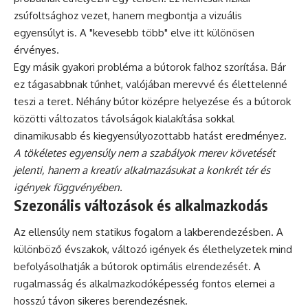
zsúfoltsághoz vezet, hanem megbontja a vizuális
egyensúlyt is. A "kevesebb több" elve itt különösen
érvényes.
Egy másik gyakori probléma a bútorok falhoz szorítása. Bár
ez tágasabbnak tűnhet, valójában merevvé és élettelenné
teszi a teret. Néhány bútor középre helyezése és a bútorok
közötti változatos távolságok kialakítása sokkal
dinamikusabb és kiegyensúlyozottabb hatást eredményez.
A tökéletes egyensúly nem a szabályok merev követését
jelenti, hanem a kreatív alkalmazásukat a konkrét tér és
igények függvényében.
Szezonális változások és alkalmazkodás
Az ellensúly nem statikus fogalom a lakberendezésben. A
különböző évszakok, változó igények és élethelyzetek mind
befolyásolhatják a bútorok optimális elrendezését. A
rugalmasság és alkalmazkodóképesség fontos elemei a
hosszú távon sikeres berendezésnek.