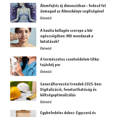
Álomfejtés új dimenzióban – fedezd fel
önmagad az Álmoskönyv segítségével
Életmód
A havita kollagén szerepe a bőr
egészségében: Mit mondanak a
kutatások?
Életmód
A természetes csontvédelem titka:
tojáshéj por
Életmód
Generáltervezési trendek 2025-ben:
Digitalizáció, fenntarthatóság és
költségoptimalizálás
Életmód
Egybefedeles doboz: Egyszerű és