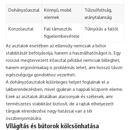
Dohányzóasztal
Könnyű, mobil
Túlzsúfoltság,
elemek
aránytalanság
Konzolasztal
Fali támasztás
Túlnyúlás a faltól
figyelembevétele
Az asztalok esetében az ellensúly nemcsak a bútor
stabilitását befolyásolja, hanem a használhatóságot is. Egy
rosszul megtervezett íróasztal például nemcsak billeghet,
hanem ergonómiailag is problémás lehet, ami hosszú távon
egészségügyi gondokhoz vezethet.
A dohányzóasztalok különleges helyet foglalnak el a
lakberendezésben, mivel gyakran a nappali központi eleme.
Ezek az asztalok általában alacsonyak és szélesek, ami
természetes stabilitást biztosít, de a rajtuk elhelyezett
tárgyak elrendezése nagy hatással van a tér
összbenyomására.
Világítás és bútorok kölcsönhatása