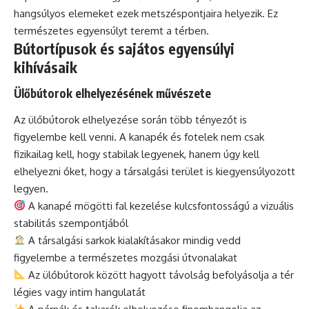
hangsúlyos elemeket ezek metszéspontjaira helyezik. Ez
természetes egyensúlyt teremt a térben.
Bútortípusok és sajátos egyensúlyi
kihívásaik
Ülőbútorok elhelyezésének művészete
Az ülőbútorok elhelyezése során több tényezőt is
figyelembe kell venni. A kanapék és fotelek nem csak
fizikailag kell, hogy stabilak legyenek, hanem úgy kell
elhelyezni őket, hogy a társalgási terület is kiegyensúlyozott
legyen.
A kanapé mögötti fal kezelése kulcsfontosságú a vizuális
stabilitás szempontjából
A társalgási sarkok kialakításakor mindig vedd
figyelembe a természetes mozgási útvonalakat
Az ülőbútorok között hagyott távolság befolyásolja a tér
légies vagy intim hangulatát