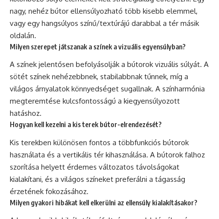
nagy, nehéz bútor ellensúlyozható több kisebb elemmel,
vagy egy hangsúlyos színű/textúrájú darabbal a tér másik
oldalán.
Milyen szerepet játszanak a színek a vizuális egyensúlyban?
A színek jelentősen befolyásolják a bútorok vizuális súlyát. A
sötét színek nehézebbnek, stabilabbnak tűnnek, míg a
világos árnyalatok könnyedséget sugallnak. A színharmónia
megteremtése kulcsfontosságú a kiegyensúlyozott
hatáshoz.
Hogyan kell kezelni a kis terek bútor-elrendezését?
Kis terekben különösen fontos a többfunkciós bútorok
használata és a vertikális tér kihasználása. A bútorok falhoz
szorítása helyett érdemes változatos távolságokat
kialakítani, és a világos színeket preferálni a tágasság
érzetének fokozásához.
Milyen gyakori hibákat kell elkerülni az ellensúly kialakításakor?