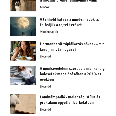
a mozgás öröme fájdalommá válik
Állatok
A telihold hatása a mindennapokra:
felfedjük a rejtett erőket
Mindennapok
Hormonbarát táplálkozás nőknek – mit
kerülj, mit támogass?
Életmód
A munkavédelem szerepe a munkahelyi
balesetek megelőzésében a 2020-as
években
Életmód
Laminált padló – melegség, stílus és
praktikum egyetlen burkolatban
Életmód