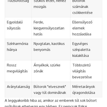
Túlzsúfoltság
Szűkös érzet, nehéz
Bútorok
mozgás
számának
csökkentése
Egyoldalú
Ferde,
Ellensúlyozó
súlyozás
kiegyensúlyozatlan
elemek
hatás
hozzáadása
Színharmónia
Nyugtalan, kaotikus
Egységes
hiánya
benyomás
színpaletta
kialakítása
Rossz
Árnyékok, szürke
Többszintű
megvilágítás
zónák
világítás
bevezetése
Aránytalanság
Bútorok "elvesznek"
Méretarányok
vagy túl dominálnak
újragondolása
A leggyakoribb hiba az, amikor az emberek túl sok bútort
próbálnak elhelyezni egy térben. Ez nemcsak fizikai