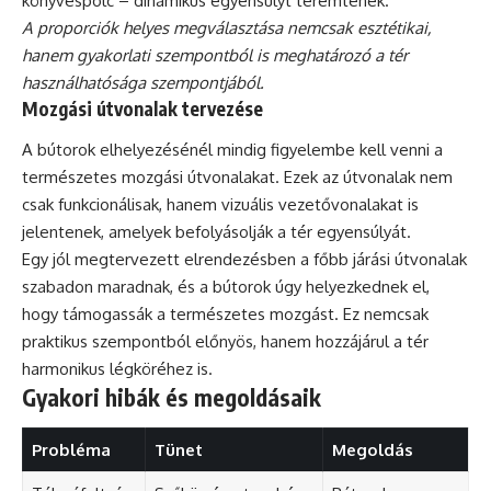
könyvespolc – dinamikus egyensúlyt teremtenek.
A proporciók helyes megválasztása nemcsak esztétikai,
hanem gyakorlati szempontból is meghatározó a tér
használhatósága szempontjából.
Mozgási útvonalak tervezése
A bútorok elhelyezésénél mindig figyelembe kell venni a
természetes mozgási útvonalakat. Ezek az útvonalak nem
csak funkcionálisak, hanem vizuális vezetővonalakat is
jelentenek, amelyek befolyásolják a tér egyensúlyát.
Egy jól megtervezett elrendezésben a főbb járási útvonalak
szabadon maradnak, és a bútorok úgy helyezkednek el,
hogy támogassák a természetes mozgást. Ez nemcsak
praktikus szempontból előnyös, hanem hozzájárul a tér
harmonikus légköréhez is.
Gyakori hibák és megoldásaik
Probléma
Tünet
Megoldás