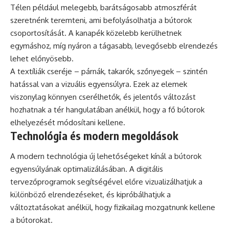
Télen például melegebb, barátságosabb atmoszférát
szeretnénk teremteni, ami befolyásolhatja a bútorok
csoportosítását. A kanapék közelebb kerülhetnek
egymáshoz, míg nyáron a tágasabb, levegősebb elrendezés
lehet előnyösebb.
A textíliák cseréje – párnák, takarók, szőnyegek – szintén
hatással van a vizuális egyensúlyra. Ezek az elemek
viszonylag könnyen cserélhetők, és jelentős változást
hozhatnak a tér hangulatában anélkül, hogy a fő bútorok
elhelyezését módosítani kellene.
Technológia és modern megoldások
A modern technológia új lehetőségeket kínál a bútorok
egyensúlyának optimalizálásában. A digitális
tervezőprogramok segítségével előre vizualizálhatjuk a
különböző elrendezéseket, és kipróbálhatjuk a
változtatásokat anélkül, hogy fizikailag mozgatnunk kellene
a bútorokat.