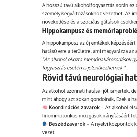
A hosszú távú alkoholfogyasztás során ez a
személyiségváltozásokhoz vezethet. Az imp
növekedése és a szociális gátlások csökk
Hippokampusz és memóriaprobl
A hippokampusz az új emlékek képzéséért fe
hatású erre a területre, ami magyarázza az 
"Az alkohol okozta memóriakárosodások gya
fogyasztás esetén is jelentkezhetnek."
Rövid távú neurológiai ha
Az alkohol azonnali hatásai jól ismertek, 
mint ahogy azt sokan gondolnák. Ezek a h
Koordinációs zavarok
– Az alkohol első
finommotorikus mozgások irányításáért fel
Beszédzavarok
– A nyelvi központok 
vezet