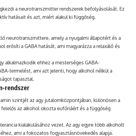
gkezdi a neurotranszmitter rendszerek befolyásolását. Ez
ív hatásait és azt, miért alakul ki függőség.
ó neurotranszmittere, amely a nyugalmi állapotért és a
ol erősíti a GABA hatását, ami magyarázza a relaxáló és
agy alkalmazkodik ehhez a mesterséges GABA-
A-termelést, ami azt jelenti, hogy alkohol nélkül a
ágot tapasztal.
m-rendszer
pamin szintjét az agy jutalomközpontjában, különösen a
elelős az alkohol okozta eufóriáért és a függőség
lerancia kialakulásához vezet. Az agy egyre több alkoholt
séhez, ami a fokozatos fogyasztásnövekedés alapja.