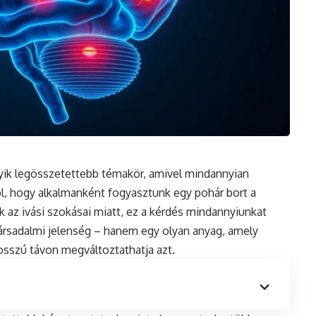
gyik legösszetettebb témakör, amivel mindannyian
ól, hogy alkalmanként fogyasztunk egy pohár bort a
 az ivási szokásai miatt, ez a kérdés mindannyiunkat
társadalmi jelenség – hanem egy olyan anyag, amely
szú távon megváltoztathatja azt.