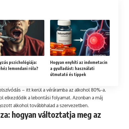
yzás pszichológiája:
Hogyan enyhíti az indometacin
ehéz lemondani róla?
a gyulladást: használati
útmutató és tippek
elszívódás – itt kerül a véráramba az alkohol 80%-a.
ahol elkezdődik a lebontási folyamat. Azonban a máj
lgozott alkohol továbbhalad a szervezetben.
za: hogyan változtatja meg az