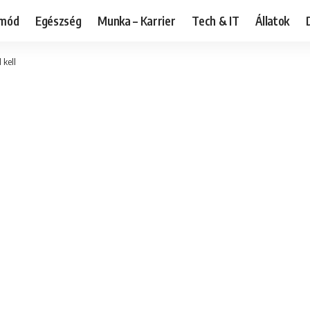
tmód
Egészség
Munka – Karrier
Tech & IT
Állatok
 kell