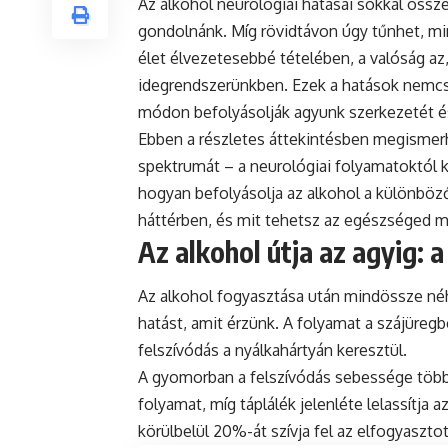
Az alkohol neurológiai hatásai sokkal öss
gondolnánk. Míg rövidtávon úgy tűnhet, min
élet élvezetesebbé tételében, a valóság az
idegrendszerünkben. Ezek a hatások nemcsa
módon befolyásolják agyunk szerkezetét 
Ebben a részletes áttekintésben megismerhe
spektrumát – a neurológiai folyamatoktól
hogyan befolyásolja az alkohol a különböz
háttérben, és mit tehetsz az egészséged 
Az alkohol útja az agyig: 
Az alkohol fogyasztása után mindössze néhá
hatást, amit érzünk. A folyamat a szájüreg
felszívódás a nyálkahártyán keresztül.
A gyomorban a felszívódás sebessége több 
folyamat, míg táplálék jelenléte lelassítja
körülbelül 20%-át szívja fel az elfogyaszto