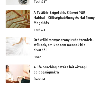
Tech & IT
A Tetőtér Szigetelés Előnyei PUR
Habbal – Költséghatékony és Hatékony
Megoldás
Tech & IT
Örökzöld menyasszonyi ruha trendek –
stílusok, amik sosem mennek ki a
divatból
Divat
A life coaching hatása hétköznapi
boldogságunkra
Életmód