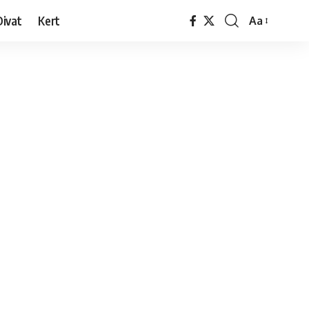
Divat
Kert
Aa
Font
Resizer