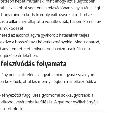
zetettebb képet mutatnak, mint ahogy azt a legtöbben
tha az alkohol segítene a relaxációban vagy a társasági
, hogy minden korty komoly változásokat indít el az
k a pillanatnyi állapotra vonatkoznak, hanem kumulatív
és működését.
ted az alkohol agyra gyakorolt hatásainak teljes
 kezdve a hosszú távú következményekig. Megtudhatod,
ő agyi területeket, milyen mechanizmusok állnak a
megőrzése érdekében.
a felszívódás folyamata
ny perc alatt eléri az agyat, ami magyarázza a gyors
ben kezdődik, ahol kis mennyiségben már elkezdődik a
tényezőtől függ. Üres gyomorral sokkal gyorsabb a
 az alkohol véráramba kerülését. A gyomor nyálkahártyája
tt alkoholnak.