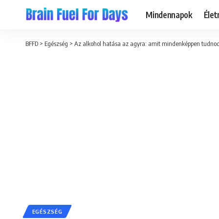
Mindennapok
Éle
BFFD
>
Egészség
>
Az alkohol hatása az agyra: amit mindenképpen tudnod
EGÉSZSÉG