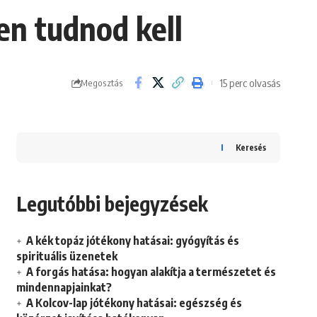
en tudnod kell
15 perc olvasás
Megosztás
Keresés
Legutóbbi bejegyzések
A kék topáz jótékony hatásai: gyógyítás és
spirituális üzenetek
A forgás hatása: hogyan alakítja a természetet és
mindennapjainkat?
A Kolcov-lap jótékony hatásai: egészség és