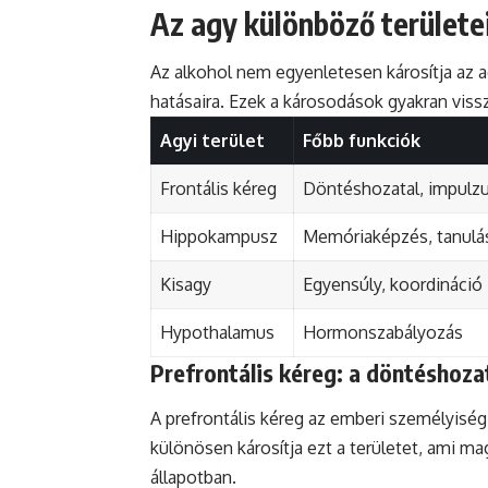
Az agy különböző terület
Az alkohol nem egyenletesen károsítja az 
hatásaira. Ezek a károsodások gyakran viss
Agyi terület
Főbb funkciók
Frontális kéreg
Döntéshozatal, impulzu
Hippokampusz
Memóriaképzés, tanulá
Kisagy
Egyensúly, koordináció
Hypothalamus
Hormonszabályozás
Prefrontális kéreg: a döntéshoza
A prefrontális kéreg az emberi személyiség
különösen károsítja ezt a területet, ami m
állapotban.