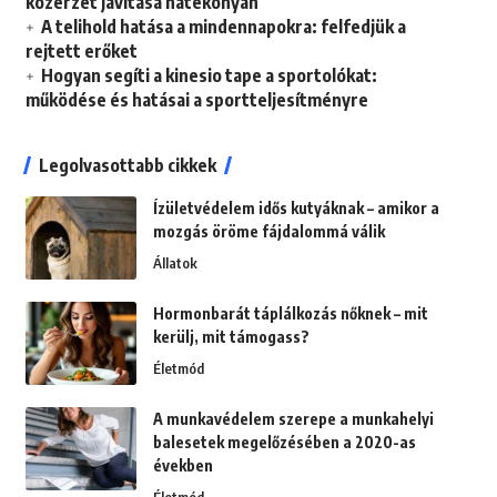
közérzet javítása hatékonyan
A telihold hatása a mindennapokra: felfedjük a
rejtett erőket
Hogyan segíti a kinesio tape a sportolókat:
működése és hatásai a sportteljesítményre
Legolvasottabb cikkek
Ízületvédelem idős kutyáknak – amikor a
mozgás öröme fájdalommá válik
Állatok
Hormonbarát táplálkozás nőknek – mit
kerülj, mit támogass?
Életmód
A munkavédelem szerepe a munkahelyi
balesetek megelőzésében a 2020-as
években