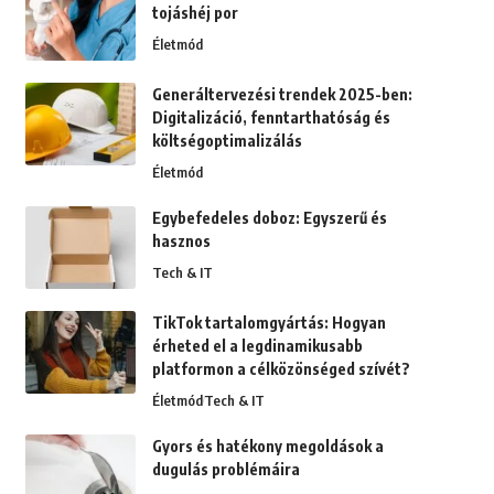
tojáshéj por
Életmód
Generáltervezési trendek 2025-ben:
Digitalizáció, fenntarthatóság és
költségoptimalizálás
Életmód
Egybefedeles doboz: Egyszerű és
hasznos
Tech & IT
TikTok tartalomgyártás: Hogyan
érheted el a legdinamikusabb
platformon a célközönséged szívét?
Életmód
Tech & IT
Gyors és hatékony megoldások a
dugulás problémáira