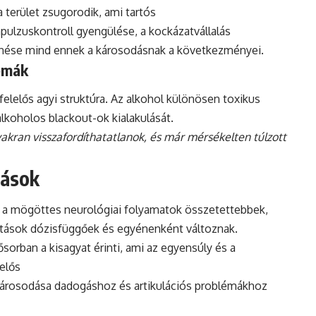
 terület zsugorodik, ami tartós
ulzuskontroll gyengülése, a kockázatvállalás
enése mind ennek a károsodásnak a következményei.
émák
lelős agyi struktúra. Az alkohol különösen toxikus
alkoholos blackout-ok kialakulását.
kran visszafordíthatatlanok, és már mérsékelten túlzott
tások
de a mögöttes neurológiai folyamatok összetettebbek,
atások dózisfüggőek és egyénenként változnak.
sorban a kisagyat érinti, ami az egyensúly és a
elős
károsodása dadogáshoz és artikulációs problémákhoz