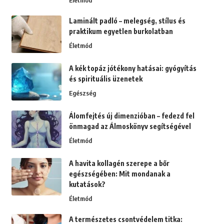
Életmód
Laminált padló – melegség, stílus és
praktikum egyetlen burkolatban
Életmód
A kék topáz jótékony hatásai: gyógyítás
és spirituális üzenetek
Egészség
Álomfejtés új dimenzióban – fedezd fel
önmagad az Álmoskönyv segítségével
Életmód
A havita kollagén szerepe a bőr
egészségében: Mit mondanak a
kutatások?
Életmód
A természetes csontvédelem titka: