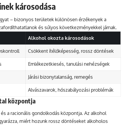
einek károsodása
agyat – bizonyos területek különösen érzékenyek a
zafordíthatatlanok és súlyos következményekkel járnak.
Alkohol okozta károsodások
skontroll
Csökkent ítélőképesség, rossz döntések
s
Emlékezetkiesés, tanulási nehézségek
Járási bizonytalanság, remegés
Alvászavarok, hőszabályozási problémák
tal központja
 és a racionális gondolkodás központja. Az alkohol
agyarázza, miért hozunk rossz döntéseket alkoholos