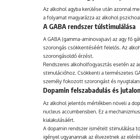
Az alkohol agyba kerülése után azonnal me
a folyamat magyarázza az alkohol pszichoakt
A GABA rendszer túlstimulálása
A GABA (gamma-aminovajsav) az agy fő gátl
szorongás csökkentéséért felelős. Az alkoh
szorongásoldó érzést.
Rendszeres alkoholfogyasztás esetén az 
stimulációhoz. Csökkenti a természetes GAB
személy fokozott szorongást és nyugtalans
Dopamin felszabadulás és jutalo
Az alkohol jelentős mértékben növeli a do
nucleus accumbensben. Ez a mechanizmus f
kialakulásáért.
A dopamin rendszer ismételt stimulálása to
igényel ugyanannak az élvezetnek az eléré