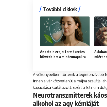
További cikkek
Az ectoin ereje: természetes
A dohán
bőrvédelem a mindennapokra
miért n
A vékonybélben történik a legintenzívebb f
Innen a vér közvetlenül a májba szállítja, 
kapacitása korlátozott, ezért a fel nem do
Neurotranszmitterek káos
alkohol az agy kémiáját