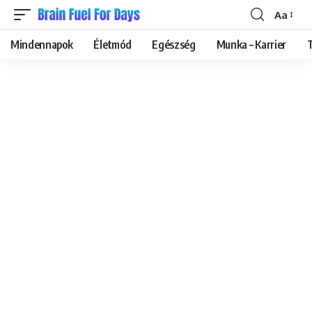
Aa
Font
Resizer
Mindennapok
Életmód
Egészség
Munka – Karrier