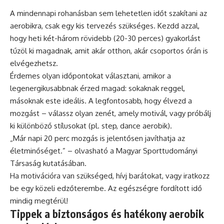
A mindennapi rohanásban sem lehetetlen időt szakítani az
aerobikra, csak egy kis tervezés szükséges. Kezdd azzal,
hogy heti két-három rövidebb (20-30 perces) gyakorlást
tűzöl ki magadnak, amit akár otthon, akár csoportos órán is
elvégezhetsz.
Érdemes olyan időpontokat választani, amikor a
legenergikusabbnak érzed magad: sokaknak reggel,
másoknak este ideális. A legfontosabb, hogy élvezd a
mozgást – válassz olyan zenét, amely motivál, vagy próbálj
ki különböző stílusokat (pl. step, dance aerobik).
„Már napi 20 perc mozgás is jelentősen javíthatja az
életminőséget.” – olvasható a Magyar Sporttudományi
Társaság kutatásában.
Ha motivációra van szükséged, hívj barátokat, vagy iratkozz
be egy közeli edzőterembe. Az egészségre fordított idő
mindig megtérül!
Tippek a biztonságos és hatékony aerobik