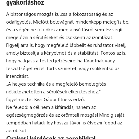
gyakorláshoz
A biztonságos mozgás kulcsa a fokozatosság és az
odafigyelés. Mielőtt belevágnál, mindenképp melegíts be,
és a végén ne feledkezz meg a nyújtásról sem. Ez segít
megelőzni a sérüléseket és csökkenti az izomlázat.
Figyelj arra is, hogy megfelelő lábbelit és ruházatot viselj,
amely biztosítja a kényelmet és a stabilitást. Fontos az is,
hogy hallgass a tested jelzéseire: ha fáradtnak vagy
feszültséget érzel, tarts szünetet, vagy csökkentsd az
intenzitást.
„A helyes technika és a megfelelő bemelegítés
nélkülözhetetlen a sérülések elkerüléséhez.” –
figyelmeztet Kiss Gábor fitness edző.
Ne feledd: a cél nem a kifáradás, hanem az
egészségmegőrzés és az örömteli mozgás! Mindig saját
tempódban haladj, így hosszú távon is élvezni fogod az
aerobikot.
Gyakori kérdések az aerobikkal