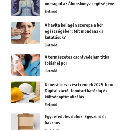
önmagad az Álmoskönyv segítségével
Életmód
A havita kollagén szerepe a bőr
egészségében: Mit mondanak a
kutatások?
Életmód
A természetes csontvédelem titka:
tojáshéj por
Életmód
Generáltervezési trendek 2025-ben:
Digitalizáció, fenntarthatóság és
költségoptimalizálás
Életmód
Egybefedeles doboz: Egyszerű és
hasznos