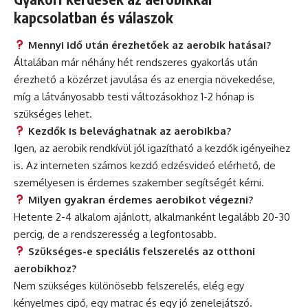
kapcsolatban és válaszok
Mennyi idő után érezhetőek az aerobik hatásai?
Általában már néhány hét rendszeres gyakorlás után
érezhető a közérzet javulása és az energia növekedése,
míg a látványosabb testi változásokhoz 1-2 hónap is
szükséges lehet.
Kezdők is belevághatnak az aerobikba?
Igen, az aerobik rendkívül jól igazítható a kezdők igényeihez
is. Az interneten számos kezdő edzésvideó elérhető, de
személyesen is érdemes szakember segítségét kérni.
Milyen gyakran érdemes aerobikot végezni?
Hetente 2-4 alkalom ajánlott, alkalmanként legalább 20-30
percig, de a rendszeresség a legfontosabb.
Szükséges-e speciális felszerelés az otthoni
aerobikhoz?
Nem szükséges különösebb felszerelés, elég egy
kényelmes cipő, egy matrac és egy jó zenelejátszó.