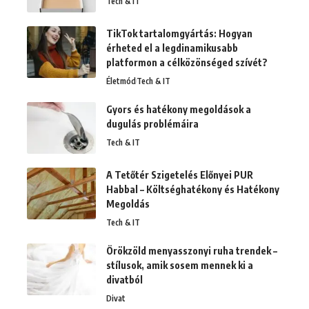
Tech & IT
TikTok tartalomgyártás: Hogyan
érheted el a legdinamikusabb
platformon a célközönséged szívét?
Életmód
Tech & IT
Gyors és hatékony megoldások a
dugulás problémáira
Tech & IT
A Tetőtér Szigetelés Előnyei PUR
Habbal – Költséghatékony és Hatékony
Megoldás
Tech & IT
Örökzöld menyasszonyi ruha trendek –
stílusok, amik sosem mennek ki a
divatból
Divat