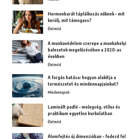
Hormonbarát táplálkozás nőknek – mit
kerülj, mit támogass?
Életmód
A munkavédelem szerepe a munkahelyi
balesetek megelőzésében a 2020-as
években
Életmód
A forgás hatása: hogyan alakítja a
természetet és mindennapjainkat?
Mindennapok
Laminált padló – melegség, stílus és
praktikum egyetlen burkolatban
Életmód
Álomfejtés új dimenzióban – fedezd fel