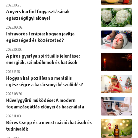
2025.10.20.
A nyers karfiol fogyasztásának
egészségügyi előnyei
2025.09.02.
Infravörös terápia: hogyan javítja
egészséged és közérzeted?
2025.10.10.
A piros gyertya spirituális jelentése:
energiák, szimbólumok és hatások
2025.12.18.
Hogyan hat pozitívan a mentális
egészségre a karácsonyi készülődés?
2025.08.30.
Hüvelygyűrű működése: A modern
fogamzásgátlás előnyei és használata
2025.11.03.
Béres Csepp és a menstruáció: hatások és
tudnivalók