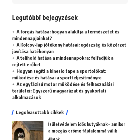
Legutóbbi bejegyzések
A forgás hatása: hogyan alakítja a természetet és
mindennapjainkat?
A Kolcov-lap jótékony hatásai: egészség és közérzet
javítása hatékonyan
A telihold hatása a mindennapokra: felfedjük a
rejtett erőket
Hogyan segíti a kinesio tape a sportolókat:
működése és hatásai a sportteljesítményre
Az egyfázisú motor működése és felhasználási
területei: Egyszerű magyarázat és gyakorlati
alkalmazások
Legolvasottabb cikkek
Ízületvédelem idős kutyáknak – amikor
a mozgás öröme fájdalommá válik
Állatok