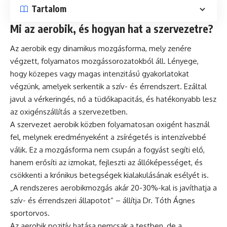
Tartalom
Mi az aerobik, és hogyan hat a szervezetre?
Az aerobik egy dinamikus mozgásforma, mely zenére
végzett, folyamatos mozgássorozatokból áll. Lényege,
hogy közepes vagy magas intenzitású gyakorlatokat
végzünk, amelyek serkentik a szív- és érrendszert. Ezáltal
javul a vérkeringés, nő a tüdőkapacitás, és hatékonyabb lesz
az oxigénszállítás a szervezetben.
A szervezet aerobik közben folyamatosan oxigént használ
fel, melynek eredményeként a zsírégetés is intenzívebbé
válik. Ez a mozgásforma nem csupán a fogyást segíti elő,
hanem erősíti az izmokat, fejleszti az állóképességet, és
csökkenti a krónikus betegségek kialakulásának esélyét is.
„A rendszeres aerobikmozgás akár 20-30%-kal is javíthatja a
szív- és érrendszeri állapotot” – állítja Dr. Tóth Ágnes
sportorvos.
Az aerobik pozitív hatása nemcsak a testben, de a