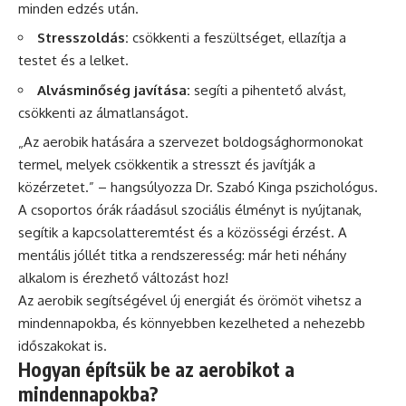
minden edzés után.
Stresszoldás:
csökkenti a feszültséget, ellazítja a
testet és a lelket.
Alvásminőség javítása:
segíti a pihentető alvást,
csökkenti az álmatlanságot.
„Az aerobik hatására a szervezet boldogsághormonokat
termel, melyek csökkentik a stresszt és javítják a
közérzetet.” – hangsúlyozza Dr. Szabó Kinga pszichológus.
A csoportos órák ráadásul szociális élményt is nyújtanak,
segítik a kapcsolatteremtést és a közösségi érzést. A
mentális jóllét titka a rendszeresség: már heti néhány
alkalom is érezhető változást hoz!
Az aerobik segítségével új energiát és örömöt vihetsz a
mindennapokba, és könnyebben kezelheted a nehezebb
időszakokat is.
Hogyan építsük be az aerobikot a
mindennapokba?