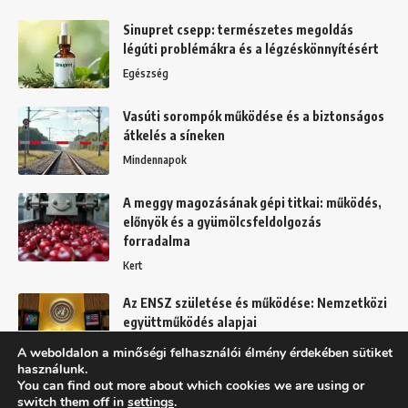
Sinupret csepp: természetes megoldás
légúti problémákra és a légzéskönnyítésért
Egészség
Vasúti sorompók működése és a biztonságos
átkelés a síneken
Mindennapok
A meggy magozásának gépi titkai: működés,
előnyök és a gyümölcsfeldolgozás
forradalma
Kert
Az ENSZ születése és működése: Nemzetközi
együttműködés alapjai
Mindennapok
A weboldalon a minőségi felhasználói élmény érdekében sütiket
használunk.
You can find out more about which cookies we are using or
switch them off in
settings
.