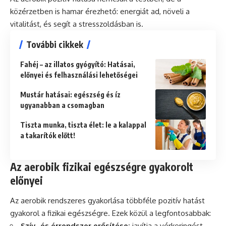
közérzetben is hamar érezhető: energiát ad, növeli a
vitalitást, és segít a stresszoldásban is.
További cikkek
Fahéj – az illatos gyógyító: Hatásai,
előnyei és felhasználási lehetőségei
Mustár hatásai: egészség és íz
ugyanabban a csomagban
Tiszta munka, tiszta élet: le a kalappal
a takarítók előtt!
Az aerobik fizikai egészségre gyakorolt
előnyei
Az aerobik rendszeres gyakorlása többféle pozitív hatást
gyakorol a fizikai egészségre. Ezek közül a legfontosabbak:
Szív- és érrendszer erősítése:
javítja a vérkeringést,