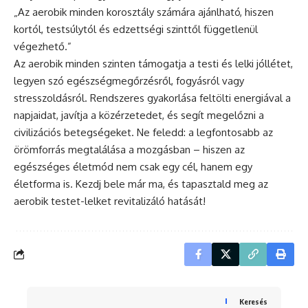
„Az aerobik minden korosztály számára ajánlható, hiszen
kortól, testsúlytól és edzettségi szinttől függetlenül
végezhető.”
Az aerobik minden szinten támogatja a testi és lelki jóllétet,
legyen szó egészségmegőrzésről, fogyásról vagy
stresszoldásról. Rendszeres gyakorlása feltölti energiával a
napjaidat, javítja a közérzetedet, és segít megelőzni a
civilizációs betegségeket. Ne feledd: a legfontosabb az
örömforrás megtalálása a mozgásban – hiszen az
egészséges életmód nem csak egy cél, hanem egy
életforma is. Kezdj bele már ma, és tapasztald meg az
aerobik testet-lelket revitalizáló hatását!
Keresés