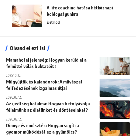
A life coaching hatása hétköznapi
boldogságunkra
Életmód
Olvasd el ezt is!
Mamahotel jelenség: Hogyan kerüld el a
felnőtté válás buktatóit?
2025.10.22.
Műgyűjtők és kalandorok: A művészet
felfedezésének izgalmas útjai
2026.02.12.
Az ijedtség hatalma: Hogyan befolyásolja
félelmünk az életünket és döntéseinket?
2026.02.12.
Dinnye és emésztés: Hogyan segíti a
gyomor működését ez a gyümölcs?