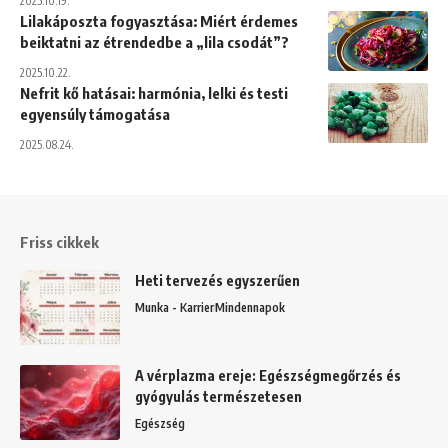
2025.10.19.
Lilakáposzta fogyasztása: Miért érdemes
beiktatni az étrendedbe a „lila csodát”?
2025.10.22.
Nefrit kő hatásai: harmónia, lelki és testi
egyensúly támogatása
2025.08.24.
Friss cikkek
Heti tervezés egyszerűen
Munka - Karrier
Mindennapok
A vérplazma ereje: Egészségmegőrzés és
gyógyulás természetesen
Egészség