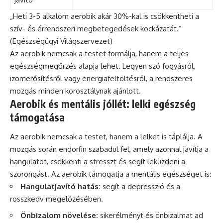
„Heti 3-5 alkalom aerobik akár 30%-kal is csökkentheti a
szív- és érrendszeri megbetegedések kockázatát.”
(Egészségügyi Világszervezet)
Az aerobik nemcsak a testet formálja, hanem a teljes
egészségmegőrzés alapja lehet. Legyen szó fogyásról,
izomerősítésről vagy energiafeltöltésről, a rendszeres
mozgás minden korosztálynak ajánlott.
Aerobik és mentális jóllét: lelki egészség
támogatása
Az aerobik nemcsak a testet, hanem a lelket is táplálja. A
mozgás során endorfin szabadul fel, amely azonnal javítja a
hangulatot, csökkenti a stresszt és segít leküzdeni a
szorongást. Az aerobik támogatja a mentális egészséget is:
Hangulatjavító hatás:
segít a depresszió és a
rosszkedv megelőzésében.
Önbizalom növelése:
sikerélményt és önbizalmat ad