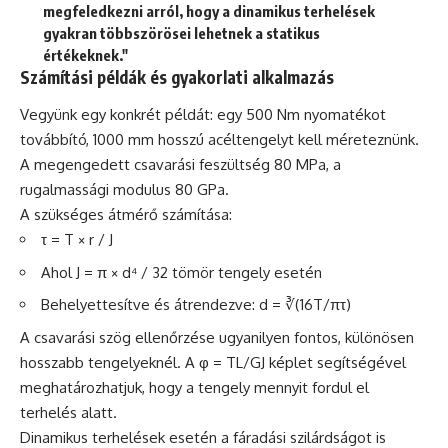
megfeledkezni arról, hogy a dinamikus terhelések
gyakran többszörösei lehetnek a statikus
értékeknek."
Számítási példák és gyakorlati alkalmazás
Vegyünk egy konkrét példát: egy 500 Nm nyomatékot
továbbító, 1000 mm hosszú acéltengelyt kell méreteznünk.
A megengedett csavarási feszültség 80 MPa, a
rugalmassági modulus 80 GPa.
A szükséges átmérő számítása:
τ = T × r / J
Ahol J = π × d⁴ / 32 tömör tengely esetén
Behelyettesítve és átrendezve: d = ∛(16T/πτ)
A csavarási szög ellenőrzése ugyanilyen fontos, különösen
hosszabb tengelyeknél. A φ = TL/GJ képlet segítségével
meghatározhatjuk, hogy a tengely mennyit fordul el
terhelés alatt.
Dinamikus terhelések esetén a fáradási szilárdságot is