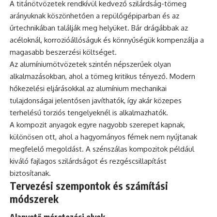
A titánötvözetek rendkívül kedvező szilárdság-tömeg
arányuknak köszönhetően a repülőgépiparban és az
űrtechnikában találják meg helyüket. Bár drágábbak az
acéloknál, korrozióállóságuk és könnyűségük kompenzálja a
magasabb beszerzési költséget.
Az alumíniumötvözetek szintén népszerűek olyan
alkalmazásokban, ahol a tömeg kritikus tényező. Modern
hőkezelési eljárásokkal az alumínium mechanikai
tulajdonságai jelentősen javíthatók, így akár közepes
terhelésű torziós tengelyeknél is alkalmazhatók.
A kompozit anyagok egyre nagyobb szerepet kapnak,
különösen ott, ahol a hagyományos fémek nem nyújtanak
megfelelő megoldást. A szénszálas kompozitok például
kiváló fajlagos szilárdságot és rezgéscsillapítást
biztosítanak.
Tervezési szempontok és számítási
módszerek