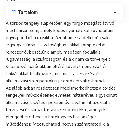
Tartalom
A torziós tengely alapvetően egy forgó mozgást átvivő
mechanikai elem, amely képes nyomatékot továbbítani
egyik pontból a másikba. Azonban ez a definíció csak a
jéghegy csúcsa – a valóságban sokkal komplexebb
rendszerről beszélünk, amely magában foglalja a
rugalmasság, a szilárdságtan és a dinamika törvényeit.
Különböző iparágakban eltérő követelményekkel és
kihívásokkal találkozunk, ami miatt a tervezési és
alkalmazási szempontok is jelentősen változhatnak.
Az alábbiakban részletesen megismerkedhetsz a torziós
tengelyek működésének elméleti hátterével, a gyakorlati
alkalmazások széles spektrumával, valamint azokkal a
tervezési és karbantartási szempontokkal, amelyek
elengedhetetlenek a hatékony és biztonságos
működéshez. Megtudhatod, hogyan számíthatod ki a