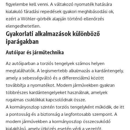
figyelembe kell venni. A váltakozó nyomaték hatására
kialakuló fáradási repedések gyakori meghibásodási ok,
ezért a Wöhler-görbék alapján történő ellenőrzés
elengedhetetlen.
Gyakorlati alkalmazások különböző
iparágakban
Autóipar és járműtechnika
Az autóiparban a torziós tengelyek számos helyen
megtalálhatók. A legismertebb alkalmazás a kardántengely,
amely a sebességváltó és a differenciálmű között
továbbítja a nyomatékot. Modern járművekben gyakran
többrészes kardántengelyeket használnak, amelyek
rugalmas csuklókkal kapcsolódnak össze.
A kormányoszlop szintén torziós tengelyként működik, de itt
a pontosság és a biztonság a legfontosabb szempont. A
modern járművekben a kormányoszlop összecsukódó
kialakítású, amely ütközés esetén védi a vezetőt.