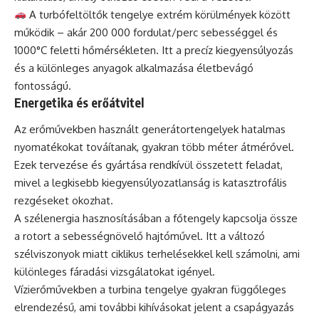
A turbófeltöltők tengelye extrém körülmények között
működik – akár 200 000 fordulat/perc sebességgel és
1000°C feletti hőmérsékleten. Itt a precíz kiegyensúlyozás
és a különleges anyagok alkalmazása életbevágó
fontosságú.
Energetika és erőátvitel
Az erőművekben használt generátortengelyek hatalmas
nyomatékokat továítanak, gyakran több méter átmérővel.
Ezek tervezése és gyártása rendkívül összetett feladat,
mivel a legkisebb kiegyensúlyozatlanság is katasztrofális
rezgéseket okozhat.
A szélenergia hasznosításában a főtengely kapcsolja össze
a rotort a sebességnövelő hajtóművel. Itt a változó
szélviszonyok miatt ciklikus terhelésekkel kell számolni, ami
különleges fáradási vizsgálatokat igényel.
Vízierőművekben a turbina tengelye gyakran függőleges
elrendezésű, ami további kihívásokat jelent a csapágyazás