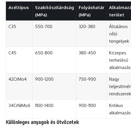
Acéltípus
Szakítószilárdság
Folyáshatár
Alkalmazá
(MPa)
(MPa)
terület
C35
550-700
320-380
Általános
célú
tengelyek
C45
650-800
380-450
Közepes
terhelésű
alkalmazás
42CrMo4
900-1200
750-900
Nagy
teljesítmé
rendszerek
34CrNiMo6
1100-1400
900-1100
Kritikus
alkalmazás
Különleges anyagok és ötvözetek