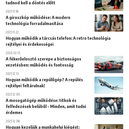
tudnod kell a döntés előtt
2025.11.18.
A giroszkóp működése: A modern
technológia forradalmasítása
2025.11.22.
Hogyan működik a tárcsás telefon: A retro technológia
rejtélyei és érdekességei
2026.02.13.
A fékerőelosztó szerepe a biztonságos
vezetésben: működés és fontosság
2025.12.13.
Hogyan működik a repülőgép? A repülés
rejtélyei feltárulnak!
2025.12.09.
A mosogatógép működése: titkok és
felfedezések belülről – Minden, amit tudni
érdemes
2025.12.08.
Hogyan kezeljük a munkahelyi kiégést: