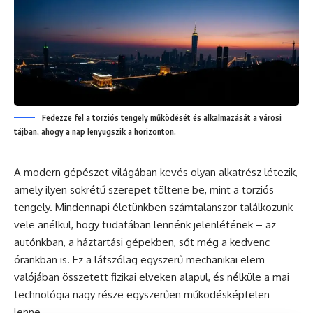
Fedezze fel a torziós tengely működését és alkalmazását a városi
tájban, ahogy a nap lenyugszik a horizonton.
A modern gépészet világában kevés olyan alkatrész létezik,
amely ilyen sokrétű szerepet töltene be, mint a torziós
tengely. Mindennapi életünkben számtalanszor találkozunk
vele anélkül, hogy tudatában lennénk jelenlétének – az
autónkban, a háztartási gépekben, sőt még a kedvenc
órankban is. Ez a látszólag egyszerű mechanikai elem
valójában összetett fizikai elveken alapul, és nélküle a mai
technológia nagy része egyszerűen működésképtelen
lenne.