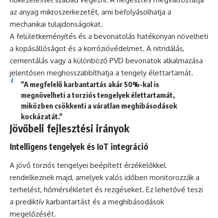
az anyag mikroszerkezetét, ami befolyásolhatja a
mechanikai tulajdonságokat.
A felületkeményítés és a bevonatolás hatékonyan növelheti
a kopásállóságot és a korrózióvédelmet. A nitridálás,
cementálás vagy a különböző PVD bevonatok alkalmazása
jelentősen meghosszabbíthatja a tengely élettartamát.
"A megfelelő karbantartás akár 50%-kal is
megnövelheti a torziós tengelyek élettartamát,
miközben csökkenti a váratlan meghibásodások
kockázatát."
Jövőbeli fejlesztési irányok
Intelligens tengelyek és IoT integráció
A jövő torziós tengelyei beépített érzékelőkkel
rendelkeznek majd, amelyek valós időben monitorozzák a
terhelést, hőmérsékletet és rezgéseket. Ez lehetővé teszi
a prediktív karbantartást és a meghibásodások
megelőzését.