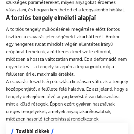
szükséges paramétereket, milyen anyagokat érdemes
választani, és hogyan kerülheted el a leggyakoribb hibákat.
A torziós tengely elméleti alapjai
A torziós tengely működésének megértése előtt fontos
tisztázni a csavarás jelenségének fizikai hátterét. Amikor
egy hengeres rudat mindkét végén ellentétes irányú
erőpárral terhelünk, a rúd keresztmetszete elfordul,
miközben a hossza változatlan marad. Ez a deformáció nem
egyenletes – a tengely közepén a legnagyobb, míg a
felületen éri el maximális értékét.
A csavarási feszültség eloszlása lineárisan változik a tengely
középpontjától a felülete felé haladva. Ez azt jelenti, hogy a
tengely belsejében lévő anyag kevésbé van kihasználva,
mint a külső rétegek. Éppen ezért gyakran használnak
üreges tengelyeket, amelyek anyagtakarékosabbak,
miközben hasonló teherbírással rendelkeznek.
További cikkek