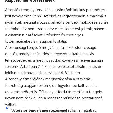
Alapvető méretezési elvek
A torziós tengely tervezése során több kritikus paramétert
kell figyelembe venni. Az első és legfontosabb a maximális
nyomaték meghatározása, amely a tengely működése során
felléphet. Ez nem csak a névleges terhelést jelenti, hanem
a dinamikus hatásokat, ütéseket és esetleges
túlterheléseket is magában foglalja.
A biztonsági tényező megválasztása kulcsfontosságú
döntés, amely a működési környezet, a karbantartási
lehetőségek és a meghibásodás következményei alapján
történik. Általában 2-4 közötti értékeket alkalmaznak, de
kritikus alkalmazásokban ez akár 6-8 is lehet.
A tengely átmérőjének meghatározása a csavarási
feszültség alapján történik, de figyelembe kell venni a
csavarási szöget is. Túl nagy elfordulás esetén a tengely
ugyan nem törik el, de a rendszer működése pontatlanná
válhat.
"A torziós tengely méretezésénél soha nem szabad