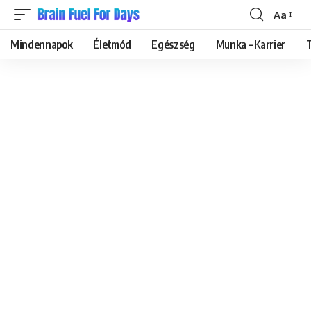
Aa
Font
Resizer
Mindennapok
Életmód
Egészség
Munka – Karrier