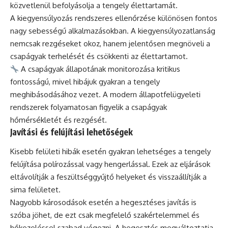
közvetlenül befolyásolja a tengely élettartamát.
A kiegyensúlyozás rendszeres ellenőrzése különösen fontos
nagy sebességű alkalmazásokban. A kiegyensúlyozatlanság
nemcsak rezgéseket okoz, hanem jelentősen megnöveli a
csapágyak terhelését és csökkenti az élettartamot.
A csapágyak állapotának monitorozása kritikus
fontosságú, mivel hibájuk gyakran a tengely
meghibásodásához vezet. A modern állapotfelügyeleti
rendszerek folyamatosan figyelik a csapágyak
hőmérsékletét és rezgését.
Javítási és felújítási lehetőségek
Kisebb felületi hibák esetén gyakran lehetséges a tengely
felújítása polírozással vagy hengerlással. Ezek az eljárások
eltávolítják a feszültséggyűjtő helyeket és visszaállítják a
sima felületet.
Nagyobb károsodások esetén a hegesztéses javítás is
szóba jöhet, de ezt csak megfelelő szakértelemmel és
hőkezeléssel szabad végezni. A hegesztés megváltoztatja