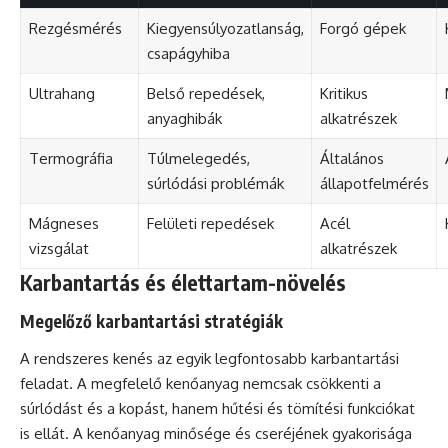
Rezgésmérés
Kiegyensúlyozatlanság,
Forgó gépek
csapágyhiba
Ultrahang
Belső repedések,
Kritikus
anyaghibák
alkatrészek
Termográfia
Túlmelegedés,
Általános
súrlódási problémák
állapotfelmérés
Mágneses
Felületi repedések
Acél
vizsgálat
alkatrészek
Karbantartás és élettartam-növelés
Megelőző karbantartási stratégiák
A rendszeres kenés az egyik legfontosabb karbantartási
feladat. A megfelelő kenőanyag nemcsak csökkenti a
súrlódást és a kopást, hanem hűtési és tömítési funkciókat
is ellát. A kenőanyag minősége és cseréjének gyakorisága