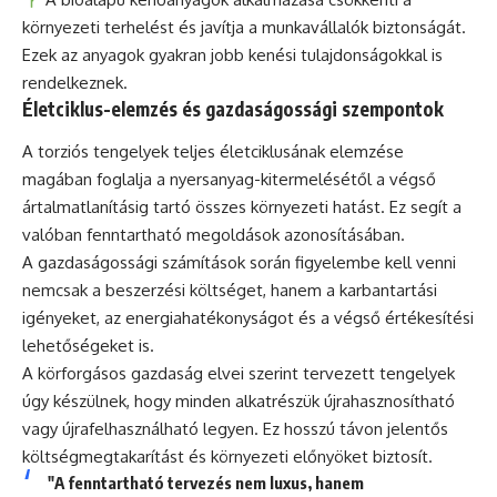
környezeti terhelést és javítja a munkavállalók biztonságát.
Ezek az anyagok gyakran jobb kenési tulajdonságokkal is
rendelkeznek.
Életciklus-elemzés és gazdaságossági szempontok
A torziós tengelyek teljes életciklusának elemzése
magában foglalja a nyersanyag-kitermelésétől a végső
ártalmatlanításig tartó összes környezeti hatást. Ez segít a
valóban fenntartható megoldások azonosításában.
A gazdaságossági számítások során figyelembe kell venni
nemcsak a beszerzési költséget, hanem a karbantartási
igényeket, az energiahatékonyságot és a végső értékesítési
lehetőségeket is.
A körforgásos gazdaság elvei szerint tervezett tengelyek
úgy készülnek, hogy minden alkatrészük újrahasznosítható
vagy újrafelhasználható legyen. Ez hosszú távon jelentős
költségmegtakarítást és környezeti előnyöket biztosít.
"A fenntartható tervezés nem luxus, hanem