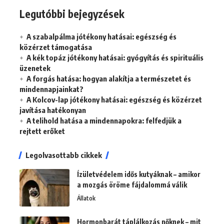
Legutóbbi bejegyzések
A szabalpálma jótékony hatásai: egészség és
közérzet támogatása
A kék topáz jótékony hatásai: gyógyítás és spirituális
üzenetek
A forgás hatása: hogyan alakítja a természetet és
mindennapjainkat?
A Kolcov-lap jótékony hatásai: egészség és közérzet
javítása hatékonyan
A telihold hatása a mindennapokra: felfedjük a
rejtett erőket
Legolvasottabb cikkek
Ízületvédelem idős kutyáknak – amikor
a mozgás öröme fájdalommá válik
Állatok
Hormonbarát táplálkozás nőknek – mit