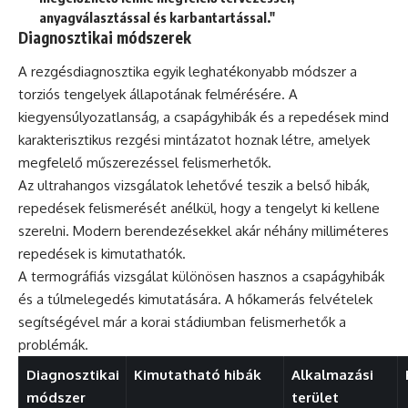
anyagválasztással és karbantartással."
Diagnosztikai módszerek
A rezgésdiagnosztika egyik leghatékonyabb módszer a
torziós tengelyek állapotának felmérésére. A
kiegyensúlyozatlanság, a csapágyhibák és a repedések mind
karakterisztikus rezgési mintázatot hoznak létre, amelyek
megfelelő műszerezéssel felismerhetők.
Az ultrahangos vizsgálatok lehetővé teszik a belső hibák,
repedések felismerését anélkül, hogy a tengelyt ki kellene
szerelni. Modern berendezésekkel akár néhány milliméteres
repedések is kimutathatók.
A termográfiás vizsgálat különösen hasznos a csapágyhibák
és a túlmelegedés kimutatására. A hőkamerás felvételek
segítségével már a korai stádiumban felismerhetők a
problémák.
Diagnosztikai
Kimutatható hibák
Alkalmazási
módszer
terület