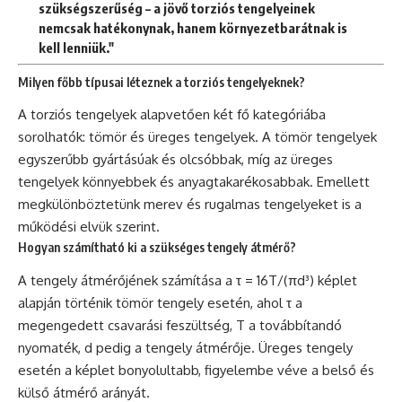
szükségszerűség – a jövő torziós tengelyeinek
nemcsak hatékonynak, hanem környezetbarátnak is
kell lenniük."
Milyen főbb típusai léteznek a torziós tengelyeknek?
A torziós tengelyek alapvetően két fő kategóriába
sorolhatók: tömör és üreges tengelyek. A tömör tengelyek
egyszerűbb gyártásúak és olcsóbbak, míg az üreges
tengelyek könnyebbek és anyagtakarékosabbak. Emellett
megkülönböztetünk merev és rugalmas tengelyeket is a
működési elvük szerint.
Hogyan számítható ki a szükséges tengely átmérő?
A tengely átmérőjének számítása a τ = 16T/(πd³) képlet
alapján történik tömör tengely esetén, ahol τ a
megengedett csavarási feszültség, T a továbbítandó
nyomaték, d pedig a tengely átmérője. Üreges tengely
esetén a képlet bonyolultabb, figyelembe véve a belső és
külső átmérő arányát.