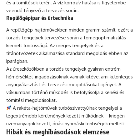
és a tömítések terén. A víz korrozív hatása is figyelembe
veendő tényező a tervezés során.
Repülőgépipar és űrtechnika
A repülőgép-hajtóművekben minden gramm számít, ezért a
torziós tengelyek tervezése során a tömegoptimalizálás
kiemelt fontosságú. Az üreges tengelyek és a
titánötvözetek alkalmazása standard megoldás ebben az
iparágban.
Az űreszközökben a torziós tengelyek gyakran extrém
hőmérséklet-ingadozásoknak vannak kitéve, ami különleges
anyagválasztást és tervezési megoldásokat igényel. A
vákuumban történő működés is befolyásolja a kenési és
tömítési megoldásokat.
A rakéta-hajtóművek turbószivattyúinak tengelyei a
legextrémebb körülmények között működnek – kriogén
üzemanyagok között, óriási nyomáskülönbségek mellett.
Hibák és meghibásodások elemzése