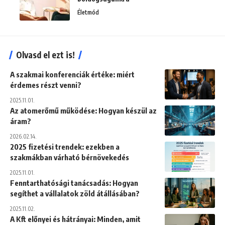
Életmód
Olvasd el ezt is!
A szakmai konferenciák értéke: miért
érdemes részt venni?
2025.11.01.
Az atomerőmű működése: Hogyan készül az
áram?
2026.02.14.
2025 fizetési trendek: ezekben a
szakmákban várható bérnövekedés
2025.11.01.
Fenntarthatósági tanácsadás: Hogyan
segíthet a vállalatok zöld átállásában?
2025.11.02.
A Kft előnyei és hátrányai: Minden, amit