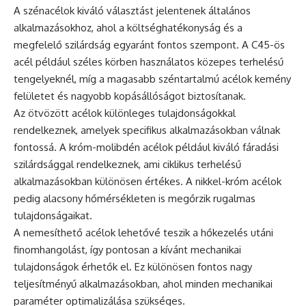
A szénacélok kiváló választást jelentenek általános
alkalmazásokhoz, ahol a költséghatékonyság és a
megfelelő szilárdság egyaránt fontos szempont. A C45-ös
acél például széles körben használatos közepes terhelésű
tengelyeknél, míg a magasabb széntartalmú acélok kemény
felületet és nagyobb kopásállóságot biztosítanak.
Az ötvözött acélok különleges tulajdonságokkal
rendelkeznek, amelyek specifikus alkalmazásokban válnak
fontossá. A króm-molibdén acélok például kiváló fáradási
szilárdsággal rendelkeznek, ami ciklikus terhelésű
alkalmazásokban különösen értékes. A nikkel-króm acélok
pedig alacsony hőmérsékleten is megőrzik rugalmas
tulajdonságaikat.
A nemesíthető acélok lehetővé teszik a hőkezelés utáni
finomhangolást, így pontosan a kívánt mechanikai
tulajdonságok érhetők el. Ez különösen fontos nagy
teljesítményű alkalmazásokban, ahol minden mechanikai
paraméter optimalizálása szükséges.