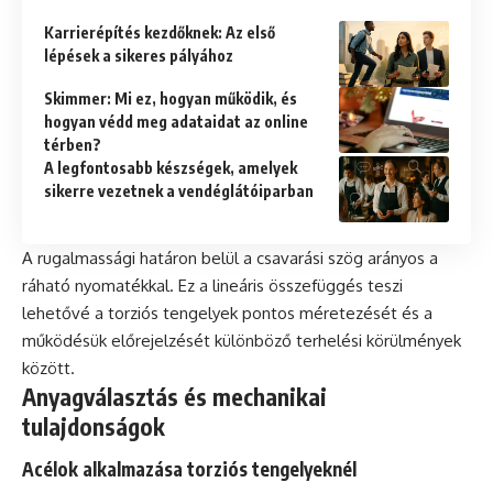
Karrierépítés kezdőknek: Az első
lépések a sikeres pályához
Skimmer: Mi ez, hogyan működik, és
hogyan védd meg adataidat az online
térben?
A legfontosabb készségek, amelyek
sikerre vezetnek a vendéglátóiparban
A rugalmassági határon belül a csavarási szög arányos a
ráható nyomatékkal. Ez a lineáris összefüggés teszi
lehetővé a torziós tengelyek pontos méretezését és a
működésük előrejelzését különböző terhelési körülmények
között.
Anyagválasztás és mechanikai
tulajdonságok
Acélok alkalmazása torziós tengelyeknél