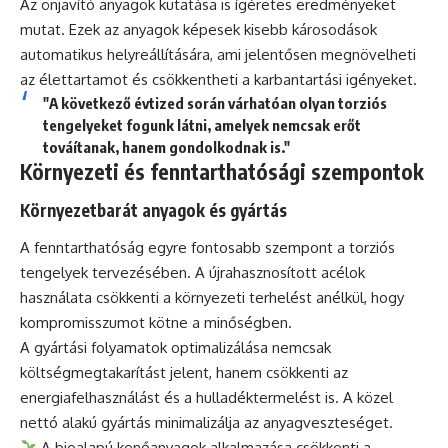
Az önjavító anyagok kutatása is ígéretes eredményeket
mutat. Ezek az anyagok képesek kisebb károsodások
automatikus helyreállítására, ami jelentősen megnövelheti
az élettartamot és csökkentheti a karbantartási igényeket.
"A következő évtized során várhatóan olyan torziós
tengelyeket fogunk látni, amelyek nemcsak erőt
továítanak, hanem gondolkodnak is."
Környezeti és fenntarthatósági szempontok
Környezetbarát anyagok és gyártás
A fenntarthatóság egyre fontosabb szempont a torziós
tengelyek tervezésében. A újrahasznosított acélok
használata csökkenti a környezeti terhelést anélkül, hogy
kompromisszumot kötne a minőségben.
A gyártási folyamatok optimalizálása nemcsak
költségmegtakarítást jelent, hanem csökkenti az
energiafelhasználást és a hulladéktermelést is. A közel
nettó alakú gyártás minimalizálja az anyagveszteséget.
A bioalapú kenőanyagok alkalmazása csökkenti a