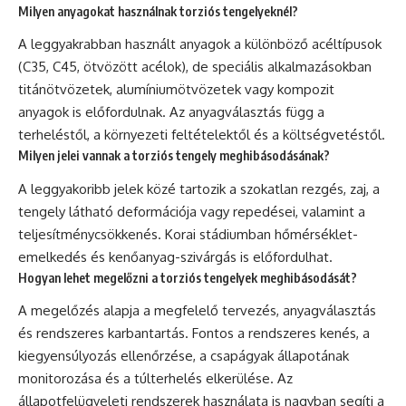
Milyen anyagokat használnak torziós tengelyeknél?
A leggyakrabban használt anyagok a különböző acéltípusok
(C35, C45, ötvözött acélok), de speciális alkalmazásokban
titánötvözetek, alumíniumötvözetek vagy kompozit
anyagok is előfordulnak. Az anyagválasztás függ a
terheléstől, a környezeti feltételektől és a költségvetéstől.
Milyen jelei vannak a torziós tengely meghibásodásának?
A leggyakoribb jelek közé tartozik a szokatlan rezgés, zaj, a
tengely látható deformációja vagy repedései, valamint a
teljesítménycsökkenés. Korai stádiumban hőmérséklet-
emelkedés és kenőanyag-szivárgás is előfordulhat.
Hogyan lehet megelőzni a torziós tengelyek meghibásodását?
A megelőzés alapja a megfelelő tervezés, anyagválasztás
és rendszeres karbantartás. Fontos a rendszeres kenés, a
kiegyensúlyozás ellenőrzése, a csapágyak állapotának
monitorozása és a túlterhelés elkerülése. Az
állapotfelügyeleti rendszerek használata is nagyban segíti a