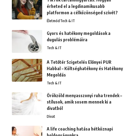
érheted el a legdinamikusabb
platformon a célközönséged szívét?
Életmód
Tech & IT
Gyors és hatékony megoldások a
dugulás problémáira
Tech & IT
A Tetőtér Szigetelés Előnyei PUR
Habbal – Költséghatékony és Hatékony
Megoldás
Tech & IT
Örökzöld menyasszonyi ruha trendek –
stílusok, amik sosem mennek ki a
divatból
Divat
A life coaching hatása hétköznapi
boldogságunkra