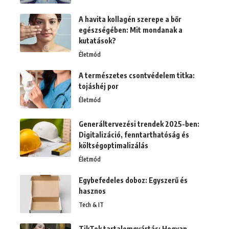
A havita kollagén szerepe a bőr
egészségében: Mit mondanak a
kutatások?
Életmód
A természetes csontvédelem titka:
tojáshéj por
Életmód
Generáltervezési trendek 2025-ben:
Digitalizáció, fenntarthatóság és
költségoptimalizálás
Életmód
Egybefedeles doboz: Egyszerű és
hasznos
Tech & IT
TikTok tartalomgyártás: Hogyan