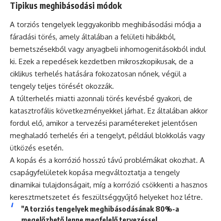
Tipikus meghibásodási módok
A torziós tengelyek leggyakoribb meghibásodási módja a
fáradási törés, amely általában a felületi hibákból,
bemetszésekből vagy anyagbeli inhomogenitásokból indul
ki. Ezek a repedések kezdetben mikroszkopikusak, de a
ciklikus terhelés hatására fokozatosan nőnek, végül a
tengely teljes törését okozzák.
A túlterhelés miatti azonnali törés kevésbé gyakori, de
katasztrofális következményekkel járhat. Ez általában akkor
fordul elő, amikor a tervezési paramétereket jelentősen
meghaladó terhelés éri a tengelyt, például blokkolás vagy
ütközés esetén.
A kopás és a korrózió hosszú távú problémákat okozhat. A
csapágyfelületek kopása megváltoztatja a tengely
dinamikai tulajdonságait, míg a korrózió csökkenti a hasznos
keresztmetszetet és feszültséggyűjtő helyeket hoz létre.
"A torziós tengelyek meghibásodásának 80%-a
megelőzhető lenne megfelelő tervezéssel,