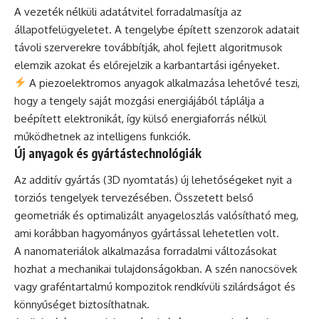
A vezeték nélküli adatátvitel forradalmasítja az
állapotfelügyeletet. A tengelybe épített szenzorok adatait
távoli szerverekre továbbítják, ahol fejlett algoritmusok
elemzik azokat és előrejelzik a karbantartási igényeket.
A piezoelektromos anyagok alkalmazása lehetővé teszi,
hogy a tengely saját mozgási energiájából táplálja a
beépített elektronikát, így külső energiaforrás nélkül
működhetnek az intelligens funkciók.
Új anyagok és gyártástechnológiák
Az additív gyártás (3D nyomtatás) új lehetőségeket nyit a
torziós tengelyek tervezésében. Összetett belső
geometriák és optimalizált anyageloszlás valósítható meg,
ami korábban hagyományos gyártással lehetetlen volt.
A nanomateriálok alkalmazása forradalmi változásokat
hozhat a mechanikai tulajdonságokban. A szén nanocsövek
vagy graféntartalmú kompozitok rendkívüli szilárdságot és
könnyűséget biztosíthatnak.