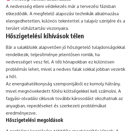
A nedvesség elleni védekezés már a tervezési fázisban
elkezdődik. A megfelelő alapozási technikák alkalmazása
elengedhetetlen, különös tekintettel a talajvíz szintjére és a
terület vízháztartási viszonyaira.
Hőszigetelési kihívások télen
Bár a salakblokk alapvetően jó hőszigetelő tulajdonságokkal
rendelkezik, teljesítménye jelentősen romlik, ha
nedvességet vesz fel. A téli hónapokban ez különösen
problémás lehet, mivel a nedves falak sokkal jobban vezetik
a hőt.
Az energiahatékonyság szempontjából ez komoly hátrány,
mivel megnövekedett fűtési költségekkel kell számolni. A
fagyási-olvadási ciklusok további károsodást okozhatnak az
anyagban, repedéseket és szerkezeti problémákat
eredményezve.
Hőszigetelési megoldások