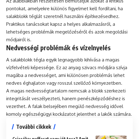
Az alábbiakban részletesen bemutatjuk azokat a kritikus
pontokat, amelyekre különös figyelmet kell fordítani, ha
salakblokk téglát szeretnél használni építkezésedhez.
Praktikus tanácsokat kapsz a helyes alkalmazásról, a
lehetséges problémák megelőzéséről és azok megoldási
módjairól is.
Nedvességi problémák és vízelnyelés
A salakblokk tégla egyik legnagyobb kihívása a magas
vízfelvételi képessége. Ez az anyag szivacs módjára szívja
magába a nedvességet, ami különösen problémás lehet
nedves éghajlaton vagy rosszul szellőző környezetben.
A magas nedvességtartalom nemcsak a blokk szerkezeti
integritását veszélyezteti, hanem penészképződéshez is
vezethet. A falak belsejében megülő nedvesség idővel
komoly egészségügyi kockázatot jelenthet a lakók számára.
További cikkek
Csicsóka: puffaszt vagy jót tesz? Amit