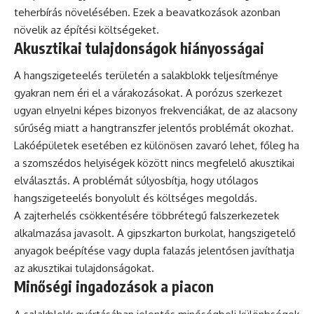
teherbírás növelésében. Ezek a beavatkozások azonban
növelik az építési költségeket.
Akusztikai tulajdonságok hiányosságai
A hangszigeteelés területén a salakblokk teljesítménye
gyakran nem éri el a várakozásokat. A porózus szerkezet
ugyan elnyelni képes bizonyos frekvenciákat, de az alacsony
sűrűség miatt a hangtranszfer jelentős problémát okozhat.
Lakóépületek esetében ez különösen zavaró lehet, főleg ha
a szomszédos helyiségek között nincs megfelelő akusztikai
elválasztás. A problémát súlyosbítja, hogy utólagos
hangszigeteelés bonyolult és költséges megoldás.
A zajterhelés csökkentésére többrétegű falszerkezetek
alkalmazása javasolt. A gipszkarton burkolat, hangszigetelő
anyagok beépítése vagy dupla falazás jelentősen javíthatja
az akusztikai tulajdonságokat.
Minőségi ingadozások a piacon