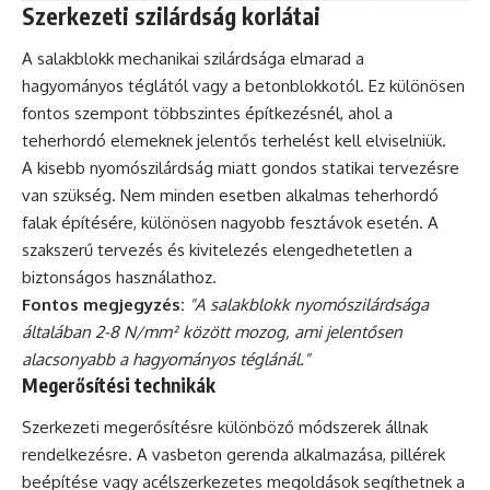
Szerkezeti szilárdság korlátai
A salakblokk mechanikai szilárdsága elmarad a
hagyományos téglától vagy a betonblokkotól. Ez különösen
fontos szempont többszintes építkezésnél, ahol a
teherhordó elemeknek jelentős terhelést kell elviselniük.
A kisebb nyomószilárdság miatt gondos statikai tervezésre
van szükség. Nem minden esetben alkalmas teherhordó
falak építésére, különösen nagyobb fesztávok esetén. A
szakszerű tervezés és kivitelezés elengedhetetlen a
biztonságos használathoz.
Fontos megjegyzés:
"A salakblokk nyomószilárdsága
általában 2-8 N/mm² között mozog, ami jelentősen
alacsonyabb a hagyományos téglánál."
Megerősítési technikák
Szerkezeti megerősítésre különböző módszerek állnak
rendelkezésre. A vasbeton gerenda alkalmazása, pillérek
beépítése vagy acélszerkezetes megoldások segíthetnek a