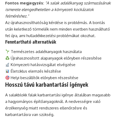
Fontos megjegyzés:
"A salak adalékanyag származásának
ismerete elengedhetetlen a környezeti kockázatok
felméréshez."
Az újrahasznosíthatóság kérdése is problémás. A bontás
után keletkező törmelék nem minden esetben használható
fel újra, ami hulladékkezelési problémákat okozhat.
Fenntartható alternatívák
Természetes adalékanyagok használata
Újrahasznosított alapanyagok előnyben részesítése
Környezeti hatásvizsgálat elvégzése
Életciklus elemzés készítése
Helyi beszállítók előnyben részesítése
Hosszú távú karbantartási igények
A salakblokk falak karbantartási igénye általában magasabb
a hagyományos építőanyagoknál. A nedvességre való
érzékenység miatt rendszeres ellenőrzésre és
karbantartásra van szükség.