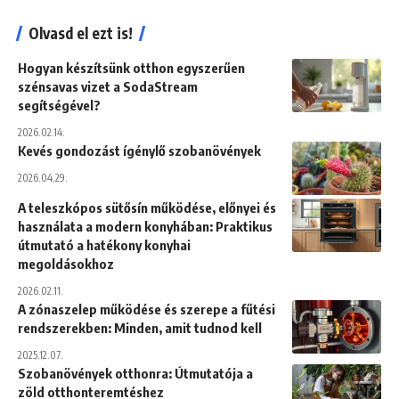
Olvasd el ezt is!
Hogyan készítsünk otthon egyszerűen
szénsavas vizet a SodaStream
segítségével?
2026.02.14.
Kevés gondozást ígénylő szobanövények
2026.04.29.
A teleszkópos sütősín működése, előnyei és
használata a modern konyhában: Praktikus
útmutató a hatékony konyhai
megoldásokhoz
2026.02.11.
A zónaszelep működése és szerepe a fűtési
rendszerekben: Minden, amit tudnod kell
2025.12.07.
Szobanövények otthonra: Útmutatója a
zöld otthonteremtéshez