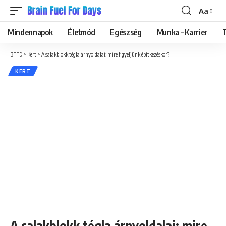
Aa
Font
Resizer
Mindennapok
Életmód
Egészség
Munka – Karrier
BFFD
>
Kert
>
A salakblokk tégla árnyoldalai: mire figyeljünk építkezéskor?
KERT
A salakblokk tégla árnyoldalai: mire