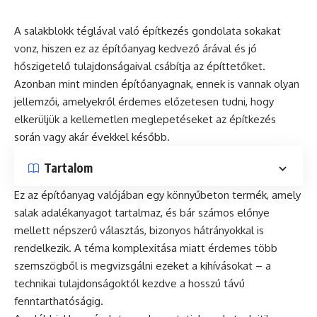
A salakblokk téglával való építkezés gondolata sokakat
vonz, hiszen ez az építőanyag kedvező árával és jó
hőszigetelő tulajdonságaival csábítja az építtetőket.
Azonban mint minden építőanyagnak, ennek is vannak olyan
jellemzői, amelyekről érdemes előzetesen tudni, hogy
elkerüljük a kellemetlen meglepetéseket az építkezés
során vagy akár évekkel később.
Tartalom
Ez az építőanyag valójában egy könnyűbeton termék, amely
salak adalékanyagot tartalmaz, és bár számos előnye
mellett népszerű választás, bizonyos hátrányokkal is
rendelkezik. A téma komplexitása miatt érdemes több
szemszögből is megvizsgálni ezeket a kihívásokat – a
technikai tulajdonságoktól kezdve a hosszú távú
fenntarthatóságig.