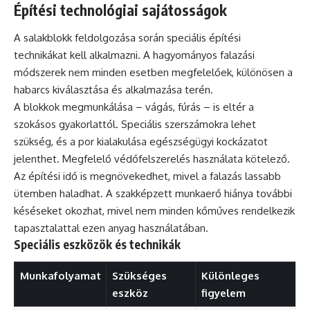
Építési technológiai sajátosságok
A salakblokk feldolgozása során speciális építési
technikákat kell alkalmazni. A hagyományos falazási
módszerek nem minden esetben megfelelőek, különösen a
habarcs kiválasztása és alkalmazása terén.
A blokkok megmunkálása – vágás, fúrás – is eltér a
szokásos gyakorlattól. Speciális szerszámokra lehet
szükség, és a por kialakulása egészségügyi kockázatot
jelenthet. Megfelelő védőfelszerelés használata kötelező.
Az építési idő is megnövekedhet, mivel a falazás lassabb
ütemben haladhat. A szakképzett munkaerő hiánya további
késéseket okozhat, mivel nem minden kőműves rendelkezik
tapasztalattal ezen anyag használatában.
Speciális eszközök és technikák
Munkafolyamat
Szükséges
Különleges
eszköz
figyelem