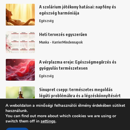
A szolárium jótékony hatásai: napfény és
egészség harmóniája
Egészség
Heti tervezés egyszerűen
Munka - Karrier
Mindennapok
A vérplazma ereje: Egészségmegőrzés és
gyógyulás természetesen
Egészség
Sinupret csepp: természetes megoldás
légúti problémákra és a légzéskönnyítésért
Egészség
A weboldalon a minőségi felhasználói élmény érdekében sütiket
használunk.
You can find out more about which cookies we are using or
switch them off in
settings
.
Felhasználási feltételek
Adatkezelési tájékoztató