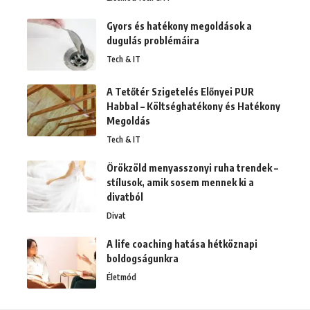
Gyors és hatékony megoldások a
dugulás problémáira
Tech & IT
A Tetőtér Szigetelés Előnyei PUR
Habbal – Költséghatékony és Hatékony
Megoldás
Tech & IT
Örökzöld menyasszonyi ruha trendek –
stílusok, amik sosem mennek ki a
divatból
Divat
A life coaching hatása hétköznapi
boldogságunkra
Életmód