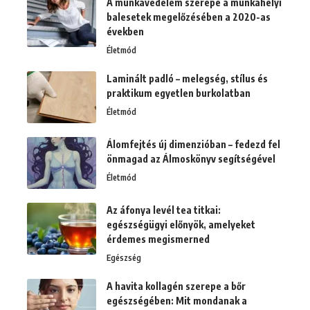
A munkavédelem szerepe a munkahelyi
balesetek megelőzésében a 2020-as
években
Életmód
Laminált padló – melegség, stílus és
praktikum egyetlen burkolatban
Életmód
Álomfejtés új dimenzióban – fedezd fel
önmagad az Álmoskönyv segítségével
Életmód
Az áfonya levél tea titkai:
egészségügyi előnyök, amelyeket
érdemes megismerned
Egészség
A havita kollagén szerepe a bőr
egészségében: Mit mondanak a