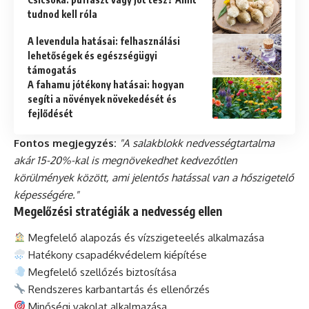
tudnod kell róla
A levendula hatásai: felhasználási
lehetőségek és egészségügyi
támogatás
A fahamu jótékony hatásai: hogyan
segíti a növények növekedését és
fejlődését
Fontos megjegyzés:
"A salakblokk nedvességtartalma
akár 15-20%-kal is megnövekedhet kedvezőtlen
körülmények között, ami jelentős hatással van a hőszigetelő
képességére."
Megelőzési stratégiák a nedvesség ellen
Megfelelő alapozás és vízszigeteelés alkalmazása
Hatékony csapadékvédelem kiépítése
Megfelelő szellőzés biztosítása
Rendszeres karbantartás és ellenőrzés
Minőségi vakolat alkalmazása