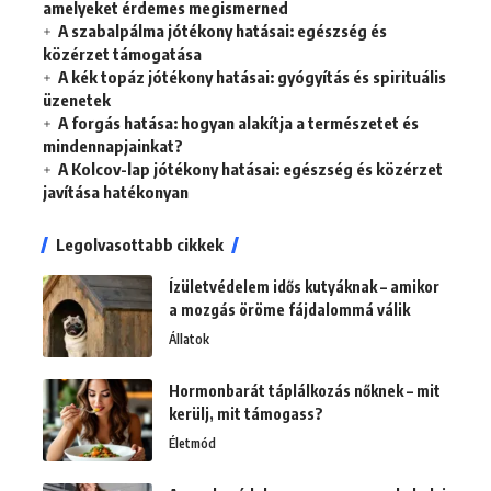
amelyeket érdemes megismerned
A szabalpálma jótékony hatásai: egészség és
közérzet támogatása
A kék topáz jótékony hatásai: gyógyítás és spirituális
üzenetek
A forgás hatása: hogyan alakítja a természetet és
mindennapjainkat?
A Kolcov-lap jótékony hatásai: egészség és közérzet
javítása hatékonyan
Legolvasottabb cikkek
Ízületvédelem idős kutyáknak – amikor
a mozgás öröme fájdalommá válik
Állatok
Hormonbarát táplálkozás nőknek – mit
kerülj, mit támogass?
Életmód