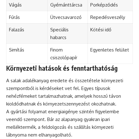
Vágás
Gyémánttárcsa
Porképződés
Fúrás
Ütvecsavarozó
Repedésveszély
Falazás
Speciális
Kötési idő
habarcs
Simítás
Finom
Egyenletes felület
csiszolópapír
Környezeti hatások és fenntarthatóság
A salak adalékanyag eredete és összetétele környezeti
szempontból is kérdéseket vet fel. Egyes típusok
nehézfémeket tartalmazhatnak, amelyek hosszú távon
kioldódhatnak és környezetszennyezést okozhatnak.
A gyártási folyamat energiaigénye szintén figyelembe
veendő szempont. Bár az alapanyag gyakran ipari
melléktermék, a feldolgozás és szállítás környezeti
lábnyoma nem elhanyagolható.