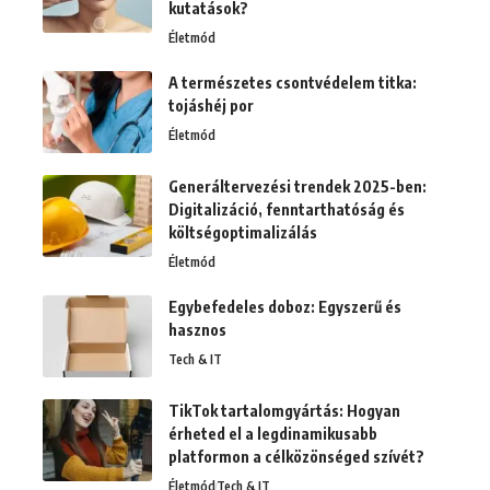
kutatások?
Életmód
A természetes csontvédelem titka:
tojáshéj por
Életmód
Generáltervezési trendek 2025-ben:
Digitalizáció, fenntarthatóság és
költségoptimalizálás
Életmód
Egybefedeles doboz: Egyszerű és
hasznos
Tech & IT
TikTok tartalomgyártás: Hogyan
érheted el a legdinamikusabb
platformon a célközönséged szívét?
Életmód
Tech & IT