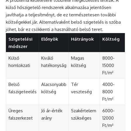
A probléma kezelésére többféle megközelítés létezik. A
külső hőszigetelő rendszerek alkalmazása jelentősen
javíthatja a teljesítményt, de ez természetesen további
költségekkel jár. Alternatívaként belső szigetelés is szóba
jöhet, bár ez csökkenti a használható belső teret.
Szigetelési
Előnyök
Hátrányok
Költség
módszer
Külső
Kiváló
Magas
8000-
homlokzati
hatékonyság
költség
15000
Ft/m²
Belső
Alacsonyabb
Tér
4000-
falszigeteelés
költség
veszteség
8000
Ft/m²
Üreges
Jó ár-érték
Szakértelem
6000-
falszerkezet
arány
szükséges
12000
Ft/m²