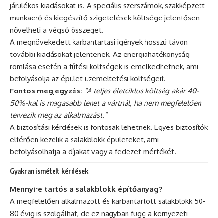
járulékos kiadásokat is. A speciális szerszámok, szakképzett
munkaerő és kiegészítő szigetelések költsége jelentősen
növelheti a végső összeget.
A megnövekedett karbantartási igények hosszú távon
további kiadásokat jelentenek. Az energiahatékonyság
romlása esetén a fűtési költségek is emelkedhetnek, ami
befolyásolja az épület üzemeltetési költségeit.
Fontos megjegyzés:
"A teljes életciklus költség akár 40-
50%-kal is magasabb lehet a vártnál, ha nem megfelelően
tervezik meg az alkalmazást."
A biztosítási kérdések is fontosak lehetnek. Egyes biztosítók
eltérően kezelik a salakblokk épületeket, ami
befolyásolhatja a díjakat vagy a fedezet mértékét.
Gyakran ismételt kérdések
Mennyire tartós a salakblokk építőanyag?
A megfelelően alkalmazott és karbantartott salakblokk 50-
80 évig is szolgálhat, de ez nagyban függ a környezeti