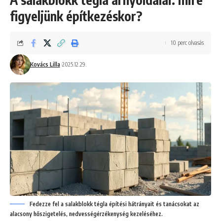
figyeljünk építkezéskor?
10 perc olvasás
Kovács Lilla
2025.12.29.
Fedezze fel a salakblokk tégla építési hátrányait és tanácsokat az
alacsony hőszigetelés, nedvességérzékenység kezeléséhez.