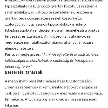
A salakblokk gyártásában jelentős minőségbeli különbségek
tapasztalhatók a különböző gyártók között. Ez részben a
salak adalékanyag változó összetételének, részben a
gyártási technológiák eltéréseinek köszönhető.
Előfordulhat, hogy azonos típusú blokkok is eltérő
tulajdonságokkal rendelkeznek, ami megnehezíti a pontos
tervezést és számítást. A minőségi tanúsítványok és
megfelelőségi nyilatkozatok alapos áttanulmányozása
elengedhetetlen.
Fontos megjegyzés:
"A minőségi eltérések akár 30%-os
különbséget is okozhatnak a szilárdság és hőszigetelő
képesség terén."
Beszerzési tanácsok
A megbízható beszállító kiválasztása kulcsfontosságú.
Érdemes referenciákat kérni, mintadarabokat vizsgálni és
csak olyan gyártótól vásárolni, aki megfelelő garanciát vállal
termékeire. A túl alacsony árak gyakran rossz minőséget
takarnak.