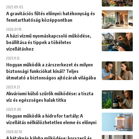
2025.09.03.
A gravitációs fűtés előnyei: hatékonyság és
fenntarthatóság középpontban
2026.01.19.
A házi vízmű nyomáskapcsoló működése,
beállítása és tippek a tökéletes
vízellátáshoz
2025.11.12.
Hogyan működik a zárszerkezet és milyen
biztonsági funkciókat kínál? Teljes
útmutató a biztonságos ajtózárak világába
2025.11.21.
Akváriumi külső szűrők működése: a tiszta
víz és egészséges halak titka
2025.11.09.
Hogyan működik a hidrofor tartály: A
vízellátás nélkülözhetetlen eleme és előnyei
2026.02.10.
A kétaknás kályha működése: korszerű és