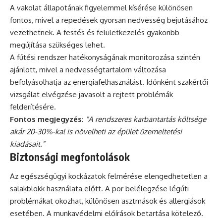
A vakolat állapotának figyelemmel kísérése különösen
fontos, mivel a repedések gyorsan nedvesség bejutásához
vezethetnek. A festés és felületkezelés gyakoribb
megújítása szükséges lehet.
A fűtési rendszer hatékonyságának monitorozása szintén
ajánlott, mivel a nedvességtartalom változása
befolyásolhatja az energiafelhasználást. Időnként szakértői
vizsgálat elvégzése javasolt a rejtett problémák
felderítésére.
Fontos megjegyzés:
"A rendszeres karbantartás költsége
akár 20-30%-kal is növelheti az épület üzemeltetési
kiadásait."
Biztonsági megfontolások
Az egészségügyi kockázatok felmérése elengedhetetlen a
salakblokk használata előtt. A por belélegzése légúti
problémákat okozhat, különösen asztmások és allergiások
esetében. A munkavédelmi előírások betartása kötelező.