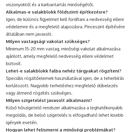
viszonyoktól és a karbantartás minőségétől.
Alkalmas-e salakblokk földszinti építkezésre?
Igen, de különös figyelmet kell fordítani a nedvesség elleni
védelemre és a megfelelő alapozásra. Pinceszint építésére
általában nem javasolt.
Milyen vastagsági vakolat szükséges?
Minimum 15-20 mm vastag, minőségi vakolat alkalmazása
ajánlott, amely megfelelő nedvesség elleni védelmet
biztosít.
Lehet-e salakblokk falba nehéz tárgyakat rögzíteni?
Speciális rögzítőelemek használatával igen, de a teherbírás
korlátozott. Nagyobb terheléshez megfelelő dűbelezés
vagy átmenő rögzítés szükséges.
Milyen szigetelést javasolt alkalmazni?
Külső hőszigetelő rendszer alkalmazása a leghatékonyabb
megoldás, de belső szigetelés is elfogadható lehet kisebb
igények esetén.
Hogyan lehet felismerni a minőségi problémákat?