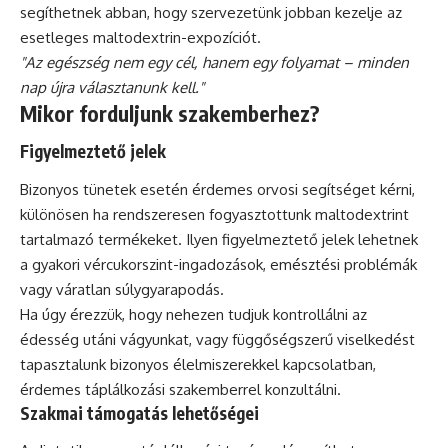
segíthetnek abban, hogy szervezetünk jobban kezelje az
esetleges maltodextrin-expozíciót.
"Az egészség nem egy cél, hanem egy folyamat – minden
nap újra választanunk kell."
Mikor forduljunk szakemberhez?
Figyelmeztető jelek
Bizonyos tünetek esetén érdemes orvosi segítséget kérni,
különösen ha rendszeresen fogyasztottunk maltodextrint
tartalmazó termékeket. Ilyen figyelmeztető jelek lehetnek
a gyakori vércukorszint-ingadozások, emésztési problémák
vagy váratlan súlygyarapodás.
Ha úgy érezzük, hogy nehezen tudjuk kontrollálni az
édesség utáni vágyunkat, vagy függőségszerű viselkedést
tapasztalunk bizonyos élelmiszerekkel kapcsolatban,
érdemes táplálkozási szakemberrel konzultálni.
Szakmai támogatás lehetőségei