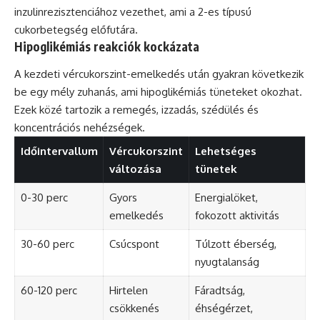
inzulinrezisztenciához vezethet, ami a 2-es típusú
cukorbetegség előfutára.
Hipoglikémiás reakciók kockázata
A kezdeti vércukorszint-emelkedés után gyakran következik
be egy mély zuhanás, ami hipoglikémiás tüneteket okozhat.
Ezek közé tartozik a remegés, izzadás, szédülés és
koncentrációs nehézségek.
Időintervallum
Vércukorszint
Lehetséges
változása
tünetek
0-30 perc
Gyors
Energialöket,
emelkedés
fokozott aktivitás
30-60 perc
Csúcspont
Túlzott éberség,
nyugtalanság
60-120 perc
Hirtelen
Fáradtság,
csökkenés
éhségérzet,