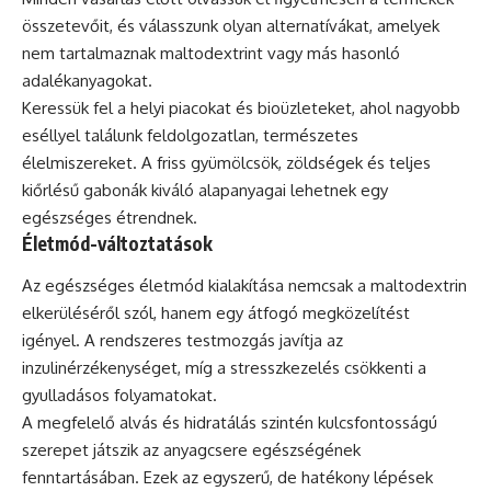
összetevőit, és válasszunk olyan alternatívákat, amelyek
nem tartalmaznak maltodextrint vagy más hasonló
adalékanyagokat.
Keressük fel a helyi piacokat és bioüzleteket, ahol nagyobb
eséllyel találunk feldolgozatlan, természetes
élelmiszereket. A friss gyümölcsök, zöldségek és teljes
kiőrlésű gabonák kiváló alapanyagai lehetnek egy
egészséges étrendnek.
Életmód-változtatások
Az egészséges életmód kialakítása nemcsak a maltodextrin
elkerüléséről szól, hanem egy átfogó megközelítést
igényel. A rendszeres testmozgás javítja az
inzulinérzékenységet, míg a stresszkezelés csökkenti a
gyulladásos folyamatokat.
A megfelelő alvás és hidratálás szintén kulcsfontosságú
szerepet játszik az anyagcsere egészségének
fenntartásában. Ezek az egyszerű, de hatékony lépések