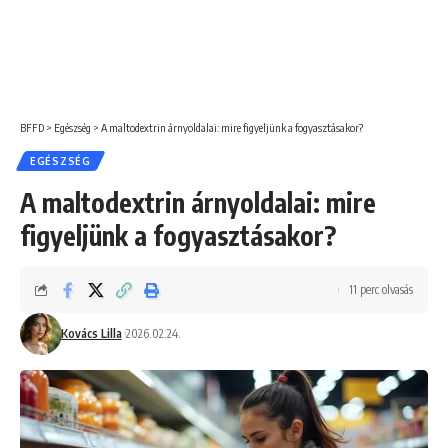
BFFD
>
Egészség
>
A maltodextrin árnyoldalai: mire figyeljünk a fogyasztásakor?
EGÉSZSÉG
A maltodextrin árnyoldalai: mire
figyeljünk a fogyasztásakor?
11 perc olvasás
Kovács Lilla
2026.02.24.