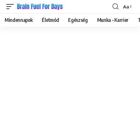
Aa
Font
Resizer
Mindennapok
Életmód
Egészség
Munka – Karrier