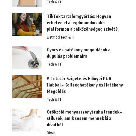
Tech & IT
TikTok tartalomgyártás: Hogyan
érheted el a legdinamikusabb
platformon a célközönséged szívét?
Életmód
Tech & IT
Gyors és hatékony megoldások a
dugulás problémáira
Tech & IT
A Tetőtér Szigetelés Előnyei PUR
Habbal – Költséghatékony és Hatékony
Megoldás
Tech & IT
Örökzöld menyasszonyi ruha trendek –
stílusok, amik sosem mennek ki a
divatból
Divat