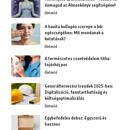
önmagad az Álmoskönyv segítségével
Életmód
A havita kollagén szerepe a bőr
egészségében: Mit mondanak a
kutatások?
Életmód
A természetes csontvédelem titka:
tojáshéj por
Életmód
Generáltervezési trendek 2025-ben:
Digitalizáció, fenntarthatóság és
költségoptimalizálás
Életmód
Egybefedeles doboz: Egyszerű és
hasznos