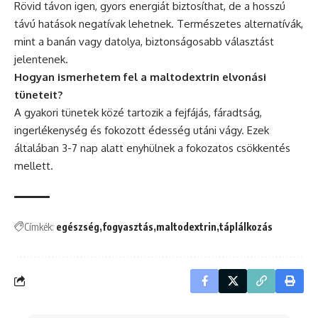
Rövid távon igen, gyors energiát biztosíthat, de a hosszú
távú hatások negatívak lehetnek. Természetes alternatívák,
mint a banán vagy datolya, biztonságosabb választást
jelentenek.
Hogyan ismerhetem fel a maltodextrin elvonási
tüneteit?
A gyakori tünetek közé tartozik a fejfájás, fáradtság,
ingerlékenység és fokozott édesség utáni vágy. Ezek
általában 3-7 nap alatt enyhülnek a fokozatos csökkentés
mellett.
Címkék:
egészség
fogyasztás
maltodextrin
táplálkozás