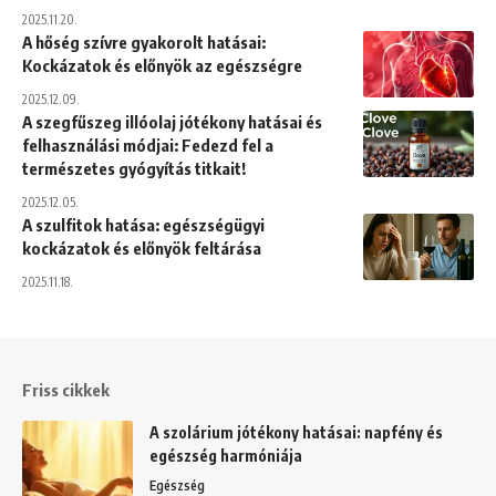
2025.11.20.
A hőség szívre gyakorolt hatásai:
Kockázatok és előnyök az egészségre
2025.12.09.
A szegfűszeg illóolaj jótékony hatásai és
felhasználási módjai: Fedezd fel a
természetes gyógyítás titkait!
2025.12.05.
A szulfitok hatása: egészségügyi
kockázatok és előnyök feltárása
2025.11.18.
Friss cikkek
A szolárium jótékony hatásai: napfény és
egészség harmóniája
Egészség