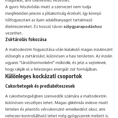
magunkat, ami túlevéshez vezethet.
A gyors felszívódás miatt a szervezet nem tudja
megfelelően jelezni a jóllakottság érzését, így könnyű
túlfogyasztani az ilyen adalékanyagot tartalmazó
élelmiszereket. Ez hosszú távon
súlygyarapodáshoz
vezethet.
Zsírtárolás fokozása
A maltodextrin fogyasztása után kialakuló magas inzulinszint
elősegíti a zsírtárolást, különösen a hasi területen. Az inzulin
ugyanis "tárolóhormonként" működik, és jelzi a sejteknek,
hogy rakják el a felesleges energiát zsír formájában.
Különleges kockázati csoportok
Cukorbetegek és prediabéteszesek
A cukorbetegségben szenvedők számára a maltodextrin
különösen veszélyes lehet. Magas glikémiás indexe miatt
hirtelen és jelentős vércukorszint-emelkedést okoz, ami
nehezen kontrollálható lehet még gyógyszerek mellett is.