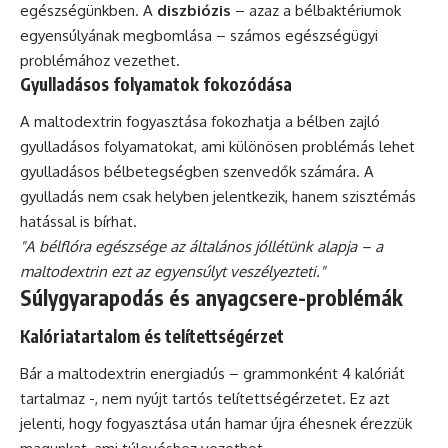
egészségünkben. A
diszbiózis
– azaz a bélbaktériumok
egyensúlyának megbomlása – számos egészségügyi
problémához vezethet.
Gyulladásos folyamatok fokozódása
A maltodextrin fogyasztása fokozhatja a bélben zajló
gyulladásos folyamatokat, ami különösen problémás lehet
gyulladásos bélbetegségben szenvedők számára. A
gyulladás nem csak helyben jelentkezik, hanem szisztémás
hatással is bírhat.
"A bélflóra egészsége az általános jóllétünk alapja – a
maltodextrin ezt az egyensúlyt veszélyezteti."
Súlygyarapodás és anyagcsere-problémák
Kalóriatartalom és telítettségérzet
Bár a maltodextrin energiadús – grammonként 4 kalóriát
tartalmaz -, nem nyújt tartós telítettségérzetet. Ez azt
jelenti, hogy fogyasztása után hamar újra éhesnek érezzük