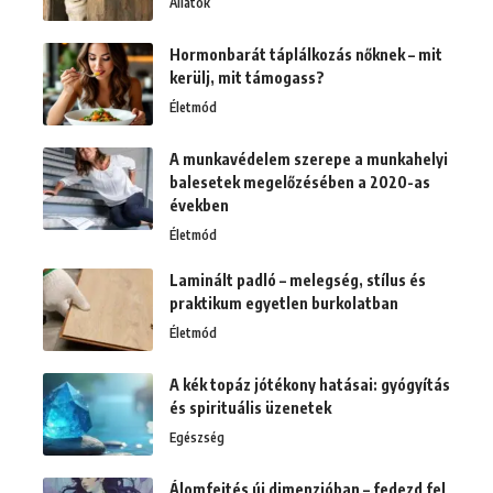
Állatok
Hormonbarát táplálkozás nőknek – mit
kerülj, mit támogass?
Életmód
A munkavédelem szerepe a munkahelyi
balesetek megelőzésében a 2020-as
években
Életmód
Laminált padló – melegség, stílus és
praktikum egyetlen burkolatban
Életmód
A kék topáz jótékony hatásai: gyógyítás
és spirituális üzenetek
Egészség
Álomfejtés új dimenzióban – fedezd fel