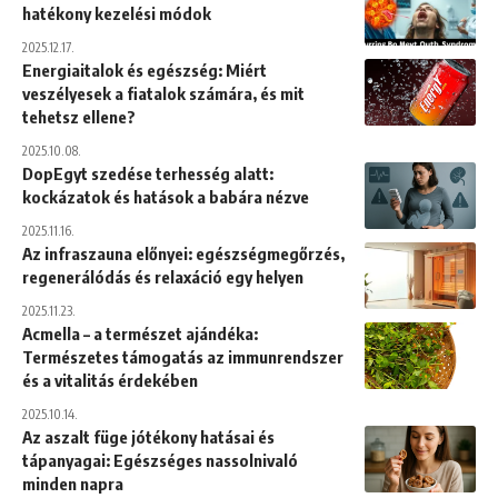
hatékony kezelési módok
2025.12.17.
Energiaitalok és egészség: Miért
veszélyesek a fiatalok számára, és mit
tehetsz ellene?
2025.10.08.
DopEgyt szedése terhesség alatt:
kockázatok és hatások a babára nézve
2025.11.16.
Az infraszauna előnyei: egészségmegőrzés,
regenerálódás és relaxáció egy helyen
2025.11.23.
Acmella – a természet ajándéka:
Természetes támogatás az immunrendszer
és a vitalitás érdekében
2025.10.14.
Az aszalt füge jótékony hatásai és
tápanyagai: Egészséges nassolnivaló
minden napra