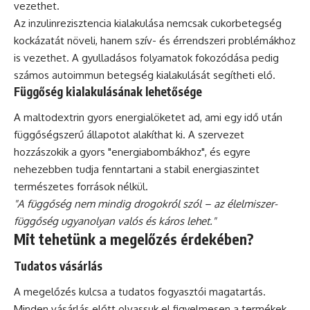
vezethet.
Az inzulinrezisztencia kialakulása nemcsak cukorbetegség
kockázatát növeli, hanem szív- és érrendszeri problémákhoz
is vezethet. A gyulladásos folyamatok fokozódása pedig
számos autoimmun betegség kialakulását segítheti elő.
Függőség kialakulásának lehetősége
A maltodextrin gyors energialöketet ad, ami egy idő után
függőségszerű állapotot alakíthat ki. A szervezet
hozzászokik a gyors "energiabombákhoz", és egyre
nehezebben tudja fenntartani a stabil energiaszintet
természetes források nélkül.
"A függőség nem mindig drogokról szól – az élelmiszer-
függőség ugyanolyan valós és káros lehet."
Mit tehetünk a megelőzés érdekében?
Tudatos vásárlás
A megelőzés kulcsa a tudatos fogyasztói magatartás.
Minden vásárlás előtt olvassuk el figyelmesen a termékek