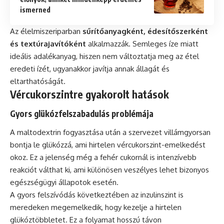
ismerned
Az élelmiszeriparban
sűrítőanyagként, édesítőszerként
és textúrajavítóként
alkalmazzák. Semleges íze miatt
ideális adalékanyag, hiszen nem változtatja meg az étel
eredeti ízét, ugyanakkor javítja annak állagát és
eltarthatóságát.
Vércukorszintre gyakorolt hatások
Gyors glükózfelszabadulás problémája
A maltodextrin fogyasztása után a szervezet villámgyorsan
bontja le glükózzá, ami hirtelen vércukorszint-emelkedést
okoz. Ez a jelenség még a fehér cukornál is intenzívebb
reakciót válthat ki, ami különösen veszélyes lehet bizonyos
egészségügyi állapotok esetén.
A gyors felszívódás következtében az inzulinszint is
meredeken megemelkedik, hogy kezelje a hirtelen
glükóztöbbletet. Ez a folyamat hosszú távon