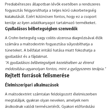
Prediabéteszes állapotban lévők esetében a rendszeres
fogyasztás felgyorsíthatja a teljes körű cukorbetegség
kialakulását. Ezért különösen fontos, hogy ez a csoport
kerülje az ilyen adalékanyagot tartalmazó termékeket.
Gyulladásos bélbetegségben szenvedők
A Crohn-betegség vagy colitis ulcerosa diagnózisával élők
számára a maltodextrin fogyasztása súlyosbíthatja a
tüneteket. A bélfalat irritáló hatása miatt fokozhatja a
gyulladást és a fájdalmat.
"A gyulladásos bélbetegségek kezelésében az étrend
módosítása ugyanolyan fontos, mint a gyógyszeres terápia."
Rejtett források felismerése
Élelmiszeripari alkalmazások
A maltodextrint számtalan feldolgozott élelmiszerben
megtaláljuk, gyakran olyan neveken, amelyek nem
árulkodnak valódi természetéről. Gyakori előfordulási