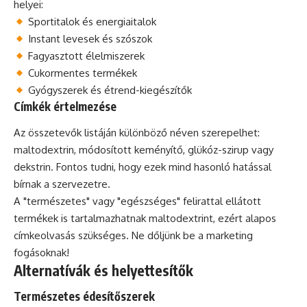
helyei:
Sportitalok és energiaitalok
Instant levesek és szószok
Fagyasztott élelmiszerek
Cukormentes termékek
Gyógyszerek és étrend-kiegészítők
Címkék értelmezése
Az összetevők listáján különböző néven szerepelhet:
maltodextrin, módosított keményítő, glükóz-szirup vagy
dekstrin. Fontos tudni, hogy ezek mind hasonló hatással
bírnak a szervezetre.
A "természetes" vagy "egészséges" felirattal ellátott
termékek is tartalmazhatnak maltodextrint, ezért alapos
címkeolvasás szükséges. Ne dőljünk be a marketing
fogásoknak!
Alternatívák és helyettesítők
Természetes édesítőszerek