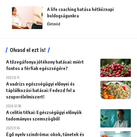
A life coaching hatása hétköznapi
boldogságunkra
Életmód
Olvasd el ezt is!
A tőzegáfonya jótékony hatásai: miért
fontos a férfiak egészségére?
2025.12.11.
A vadrizs egészségügyi előnyei és
táplálkozási hatásai: Fedezd fel a
szuperélelmiszert!
2026.01.18.
A celitin titkai: Egészségügyi előnyök
tudományos szemszögből
2025.11.16.
Égő nyelv szindróma: okok, tünetek és