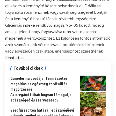
glükóz és a keményítő között helyezkedik el. Előállítási
folyamata során enzimek vagy savak segítségével bontják
fel a keményítő hosszú láncait rövidebb egységekre.
Glikémiás indexe rendkívül magas, 95-105 között mozog,
ami azt jelenti, hogy fogyasztása után szinte azonnal
megemeli a vércukorszintet. Ez különösen fontos információ
azok számára, akik vércukorszint-problémákkal küzdenek
vagy egyszerűen csak stabil energiaszintet szeretnének
fenntartani.
További cikkek
Ganoderma csodája: Természetes
megoldás az egészség és vitalitás
megőrzésére
Az oregánó titkai: hogyan támogatja
egészséged és szervezeted?
Szegfűszeg tea hatásai: egészségügyi
előnyök, amiket mindenképp érdemes