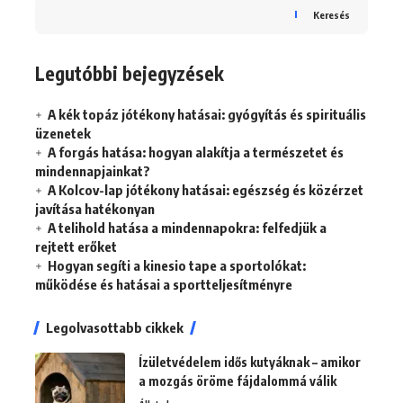
Keresés
Legutóbbi bejegyzések
A kék topáz jótékony hatásai: gyógyítás és spirituális
üzenetek
A forgás hatása: hogyan alakítja a természetet és
mindennapjainkat?
A Kolcov-lap jótékony hatásai: egészség és közérzet
javítása hatékonyan
A telihold hatása a mindennapokra: felfedjük a
rejtett erőket
Hogyan segíti a kinesio tape a sportolókat:
működése és hatásai a sportteljesítményre
Legolvasottabb cikkek
Ízületvédelem idős kutyáknak – amikor
a mozgás öröme fájdalommá válik