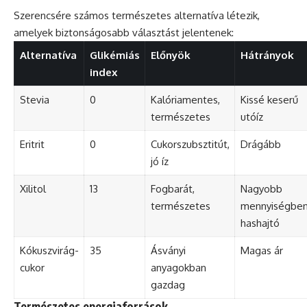
Szerencsére számos természetes alternatíva létezik,
amelyek biztonságosabb választást jelentenek:
Alternatíva
Glikémiás
Előnyök
Hátrányok
index
Stevia
0
Kalóriamentes,
Kissé keserű
természetes
utóíz
Eritrit
0
Cukorszubsztitút,
Drágább
jó íz
Xilitol
13
Fogbarát,
Nagyobb
természetes
mennyiségbe
hashajtó
Kókuszvirág-
35
Ásványi
Magas ár
cukor
anyagokban
gazdag
Természetes energiaforrások