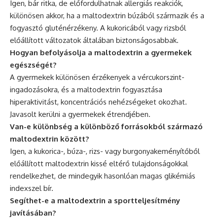
Igen, bár ritka, de előfordulhatnak allergiás reakciók,
különösen akkor, ha a maltodextrin búzából származik és a
fogyasztó gluténérzékeny. A kukoricából vagy rizsből
előállított változatok általában biztonságosabbak.
Hogyan befolyásolja a maltodextrin a gyermekek
egészségét?
A gyermekek különösen érzékenyek a vércukorszint-
ingadozásokra, és a maltodextrin fogyasztása
hiperaktivitást, koncentrációs nehézségeket okozhat.
Javasolt kerülni a gyermekek étrendjében.
Van-e különbség a különböző forrásokból származó
maltodextrin között?
Igen, a kukorica-, búza-, rizs- vagy burgonyakeményítőből
előállított maltodextrin kissé eltérő tulajdonságokkal
rendelkezhet, de mindegyik hasonlóan magas glikémiás
indexszel bír.
Segíthet-e a maltodextrin a sportteljesítmény
javításában?