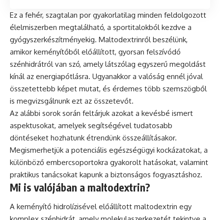
Ez a fehér, szagtalan por gyakorlatilag minden feldolgozott
élelmiszerben megtalálható, a sportitalokból kezdve a
gyógyszerkészítményekig. Maltodextrinről beszélünk,
amikor keményítőből előállított, gyorsan felszívódó
szénhidrátról van szó, amely látszólag egyszerű megoldást
kínál az energiapótlásra. Ugyanakkor a valóság ennél jóval
összetettebb képet mutat, és érdemes több szemszögből
is megvizsgálnunk ezt az összetevőt.
Az alábbi sorok során feltárjuk azokat a kevésbé ismert
aspektusokat, amelyek segítségével tudatosabb
döntéseket hozhatunk étrendünk összeállításakor.
Megismerhetjük a potenciális egészségügyi kockázatokat, a
különböző embercsoportokra gyakorolt hatásokat, valamint
praktikus tanácsokat kapunk a biztonságos fogyasztáshoz.
Mi is valójában a maltodextrin?
A keményítő hidrolízisével előállított maltodextrin egy
komplex szénhidrát, amely molekulaszerkezetét tekintve a