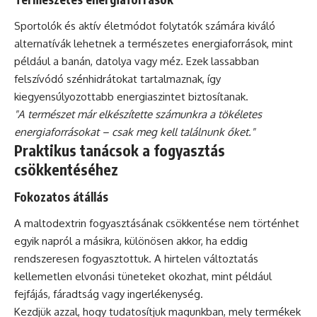
Sportolók és aktív életmódot folytatók számára kiváló
alternatívák lehetnek a természetes energiaforrások, mint
például a banán, datolya vagy méz. Ezek lassabban
felszívódó szénhidrátokat tartalmaznak, így
kiegyensúlyozottabb energiaszintet biztosítanak.
"A természet már elkészítette számunkra a tökéletes
energiaforrásokat – csak meg kell találnunk őket."
Praktikus tanácsok a fogyasztás
csökkentéséhez
Fokozatos átállás
A maltodextrin fogyasztásának csökkentése nem történhet
egyik napról a másikra, különösen akkor, ha eddig
rendszeresen fogyasztottuk. A hirtelen változtatás
kellemetlen elvonási tüneteket okozhat, mint például
fejfájás, fáradtság vagy ingerlékenység.
Kezdjük azzal, hogy tudatosítjuk magunkban, mely termékek