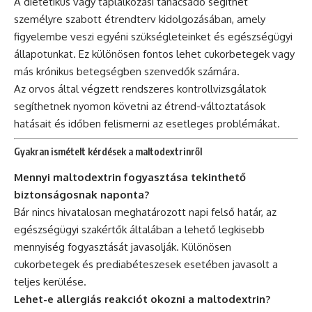
A dietetikus vagy táplálkozási tanácsadó segíthet
személyre szabott étrendterv kidolgozásában, amely
figyelembe veszi egyéni szükségleteinket és egészségügyi
állapotunkat. Ez különösen fontos lehet cukorbetegek vagy
más krónikus betegségben szenvedők számára.
Az orvos által végzett rendszeres kontrollvizsgálatok
segíthetnek nyomon követni az étrend-változtatások
hatásait és időben felismerni az esetleges problémákat.
Gyakran ismételt kérdések a maltodextrinről
Mennyi maltodextrin fogyasztása tekinthető
biztonságosnak naponta?
Bár nincs hivatalosan meghatározott napi felső határ, az
egészségügyi szakértők általában a lehető legkisebb
mennyiség fogyasztását javasolják. Különösen
cukorbetegek és prediabéteszesek esetében javasolt a
teljes kerülése.
Lehet-e allergiás reakciót okozni a maltodextrin?