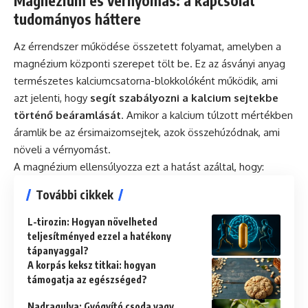
Magnézium és vérnyomás: a kapcsolat
tudományos háttere
Az érrendszer működése összetett folyamat, amelyben a
magnézium központi szerepet tölt be. Ez az ásványi anyag
természetes kalciumcsatorna-blokkolóként működik, ami
azt jelenti, hogy
segít szabályozni a kalcium sejtekbe
történő beáramlását
. Amikor a kalcium túlzott mértékben
áramlik be az érsimaizomsejtek, azok összehúzódnak, ami
növeli a vérnyomást.
A magnézium ellensúlyozza ezt a hatást azáltal, hogy:
További cikkek
L-tirozin: Hogyan növelheted
teljesítményed ezzel a hatékony
tápanyaggal?
A korpás keksz titkai: hogyan
támogatja az egészséged?
Nadragulya: Gyógyító csoda vagy