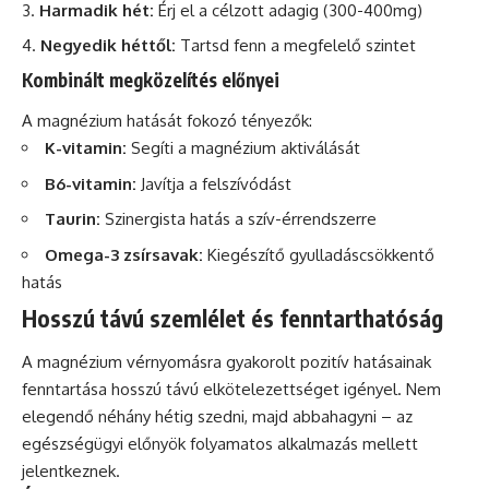
Harmadik hét:
Érj el a célzott adagig (300-400mg)
Negyedik héttől:
Tartsd fenn a megfelelő szintet
Kombinált megközelítés előnyei
A magnézium hatását fokozó tényezők:
K-vitamin:
Segíti a magnézium aktiválását
B6-vitamin:
Javítja a felszívódást
Taurin:
Szinergista hatás a szív-érrendszerre
Omega-3 zsírsavak:
Kiegészítő gyulladáscsökkentő
hatás
Hosszú távú szemlélet és fenntarthatóság
A magnézium vérnyomásra gyakorolt pozitív hatásainak
fenntartása hosszú távú elkötelezettséget igényel. Nem
elegendő néhány hétig szedni, majd abbahagyni – az
egészségügyi előnyök folyamatos alkalmazás mellett
jelentkeznek.