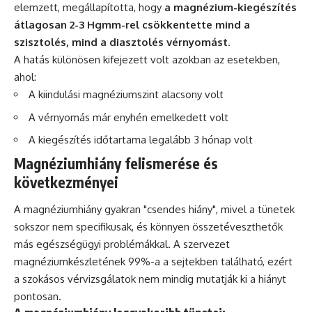
elemzett, megállapította, hogy
a magnézium-kiegészítés
átlagosan 2-3 Hgmm-rel csökkentette mind a
szisztolés, mind a diasztolés vérnyomást
.
A hatás különösen kifejezett volt azokban az esetekben,
ahol:
A kiindulási magnéziumszint alacsony volt
A vérnyomás már enyhén emelkedett volt
A kiegészítés időtartama legalább 3 hónap volt
Magnéziumhiány felismerése és
következményei
A magnéziumhiány gyakran "csendes hiány", mivel a tünetek
sokszor nem specifikusak, és könnyen összetéveszthetők
más egészségügyi problémákkal. A szervezet
magnéziumkészletének 99%-a a sejtekben található, ezért
a szokásos vérvizsgálatok nem mindig mutatják ki a hiányt
pontosan.