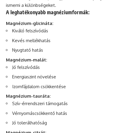
ismerni a különbségeket.
A leghatékonyabb magnéziumformák:
Magnézium-glicináta:
Kiváló felszívódás
Kevés mellékhatás
Nyugtató hatás
Magnézium-malát:
Jó felszívódás
Energiaszint növelése
Izomfájdalom csökkentése
Magnézium-tauráta:
Szív-érrendszeri támogatás
Vérnyomáscsökkentő hatás
Jó tolerálhatóság
Magnézium-citrát: