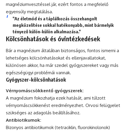
magnéziumvesztéssel jár, ezért fontos a megfelelő
egyensúly megtalálása.
"Az életmód és a táplálkozás összehangolt
megközelítése sokkal hatékonyabb, mint bármelyik
tényező külön-külön alkalmazása."
Kölcsönhatások és óvintézkedések
Bár a magnézium általában biztonságos, fontos ismerni a
lehetséges kölcsönhatásokat és ellenjavallatokat,
különösen akkor, ha már szedel gyógyszereket vagy más
egészségügyi problémái vannak.
Gyógyszer-kölcsönhatások
Vérnyomáscsökkentő gyógyszerek:
A magnézium fokozhatja ezek hatását, ami túlzott
vérnyomáscsökkenést eredményezhet. Orvosi felügyelet
szükséges az adagolás beállításához.
Antibiotikumok:
Bizonyos antibiotikumok (tetraciklin, fluorokinolonok)