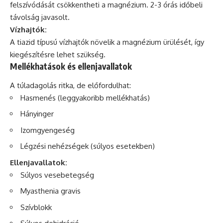
felszívódását csökkentheti a magnézium. 2-3 órás időbeli
távolság javasolt.
Vízhajtók:
A tiazid típusú vízhajtók növelik a magnézium ürülését, így
kiegészítésre lehet szükség.
Mellékhatások és ellenjavallatok
A túladagolás ritka, de előfordulhat:
Hasmenés (leggyakoribb mellékhatás)
Hányinger
Izomgyengeség
Légzési nehézségek (súlyos esetekben)
Ellenjavallatok:
Súlyos vesebetegség
Myasthenia gravis
Szívblokk