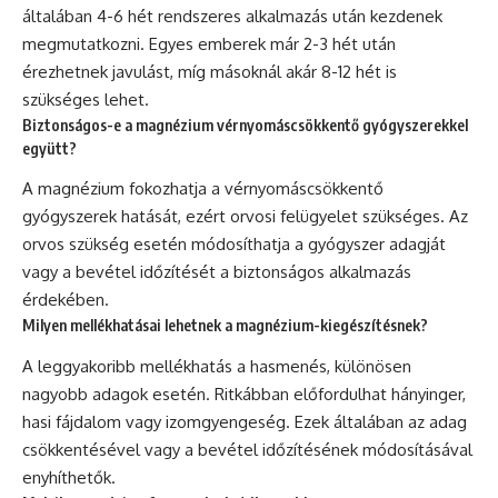
általában 4-6 hét rendszeres alkalmazás után kezdenek
megmutatkozni. Egyes emberek már 2-3 hét után
érezhetnek javulást, míg másoknál akár 8-12 hét is
szükséges lehet.
Biztonságos-e a magnézium vérnyomáscsökkentő gyógyszerekkel
együtt?
A magnézium fokozhatja a vérnyomáscsökkentő
gyógyszerek hatását, ezért orvosi felügyelet szükséges. Az
orvos szükség esetén módosíthatja a gyógyszer adagját
vagy a bevétel időzítését a biztonságos alkalmazás
érdekében.
Milyen mellékhatásai lehetnek a magnézium-kiegészítésnek?
A leggyakoribb mellékhatás a hasmenés, különösen
nagyobb adagok esetén. Ritkábban előfordulhat hányinger,
hasi fájdalom vagy izomgyengeség. Ezek általában az adag
csökkentésével vagy a bevétel időzítésének módosításával
enyhíthetők.