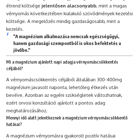
étrend költsége
jelentősen alacsonyabb
, mint a magas
vérnyomás következtében kialakuló szövődmények kezelési
költsége. A megelőzés mindig gazdaságosabb, mint a
kezelés.
"A magnézium alkalmazása nemcsak egészségügyi,
hanem gazdasági szempontból is okos befektetés a
jövőbe."
Mi a magnézium ajánlott napi adagja vérnyomáscsökkentés
céljából?
A vérnyomáscsökkentés céljából általában 300-400mg
magnézium javasolt naponta, lehetőleg étkezés után
bevéve. Azonban az egyéni szükségletek változhatnak,
ezért orvosi konzultáció ajánlott a pontos adag
meghatározásához.
Mennyi idő alatt jelentkeznek a magnézium vérnyomáscsökkentő
hatásai?
A magnézium vérnyomásra gyakorolt pozitív hatásai