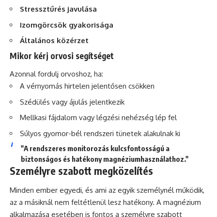
Stressztűrés javulása
Izomgörcsök gyakorisága
Általános közérzet
Mikor kérj orvosi segítséget
Azonnal fordulj orvoshoz, ha:
A vérnyomás hirtelen jelentősen csökken
Szédülés vagy ájulás jelentkezik
Mellkasi fájdalom vagy légzési nehézség lép fel
Súlyos gyomor-bél rendszeri tünetek alakulnak ki
"A rendszeres monitorozás kulcsfontosságú a
biztonságos és hatékony magnéziumhasználathoz."
Személyre szabott megközelítés
Minden ember egyedi, és ami az egyik személynél működik,
az a másiknál nem feltétlenül lesz hatékony. A magnézium
alkalmazása esetében is fontos a személyre szabott