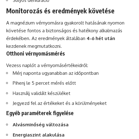
Súlyos dehidráció
Monitorozás és eredmények követése
A magnézium vérnyomásra gyakorolt hatásának nyomon
követése fontos a biztonságos és hatékony alkalmazás
érdekében. Az eredmények általában
4-6 hét után
kezdenek megmutatkozni.
Otthoni vérnyomásmérés
Vezess naplót a vérnyomásértékeidről:
Mérj naponta ugyanabban az időpontban
Pihenj le 5 percet mérés előtt
Használj validált készüléket
Jegyezd fel az értékeket és a körülményeket
Egyéb paraméterek figyelése
Alvásminőség változása
Energiaszint alakulása