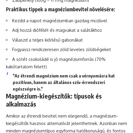
Zabpehely (100g = 177mg magnézium)
Praktikus tippek a magnéziumbevitel növelésére:
Kezdd a napot magnéziumban gazdag müzlivel
Adj hozzá diófélét és magvakat a salátákhoz
Válaszd a teljes kiőrlésű gabonákat
Fogyassz rendszeresen zöld leveles zöldségeket
A sötét csokoládé is jó magnéziumforrás (70%
kakótartalom felett)
"Az étrendi magnézium nem csak a vérnyomásra hat
pozitívan, hanem az általános szív-érrendszeri
egészségre is."
Magnézium-kiegészítők: típusok és
alkalmazás
Amikor az étrendi bevitel nem elegendő, a magnézium-
kiegészítők hasznos alternatívát jelenthetnek. Azonban nem
minden magnéziumtípus egyforma hatékonyságú, és fontos