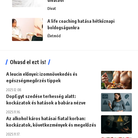
divatból
Divat
A life coaching hatása hétköznapi
boldogságunkra
Életmód
Olvasd el ezt is!
A leucin előnyei: izomnövekedés és
egészségmegőrzés tippek
2025.12.08.
DopEgyt szedése terhesség alatt:
kockázatok és hatások a babára nézve
2025.11.16.
Az alkohol káros hatásai fiatal korban:
kockázatok, következmények és megelőzés
2025.11.17.