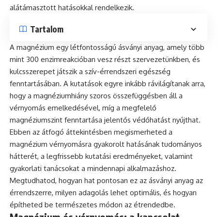
alátámasztott hatásokkal rendelkezik.
Tartalom
A magnézium egy létfontosságú ásványi anyag, amely több
mint 300 enzimreakcióban vesz részt szervezetünkben, és
kulcsszerepet játszik a szív-érrendszeri egészség
fenntartásában. A kutatások egyre inkább rávilágítanak arra,
hogy a magnéziumhiány szoros összefüggésben áll a
vérnyomás emelkedésével, míg a megfelelő
magnéziumszint fenntartása jelentős védőhatást nyújthat.
Ebben az átfogó áttekintésben megismerheted a
magnézium vérnyomásra gyakorolt hatásának tudományos
hátterét, a legfrissebb kutatási eredményeket, valamint
gyakorlati tanácsokat a mindennapi alkalmazáshoz.
Megtudhatod, hogyan hat pontosan ez az ásványi anyag az
érrendszerre, milyen adagolás lehet optimális, és hogyan
építheted be természetes módon az étrendedbe.