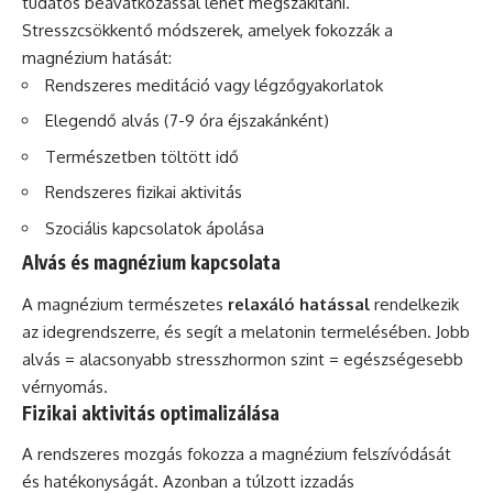
tudatos beavatkozással lehet megszakítani.
Stresszcsökkentő módszerek, amelyek fokozzák a
magnézium hatását:
Rendszeres meditáció vagy légzőgyakorlatok
Elegendő alvás (7-9 óra éjszakánként)
Természetben töltött idő
Rendszeres fizikai aktivitás
Szociális kapcsolatok ápolása
Alvás és magnézium kapcsolata
A magnézium természetes
relaxáló hatással
rendelkezik
az idegrendszerre, és segít a melatonin termelésében. Jobb
alvás = alacsonyabb stresszhormon szint = egészségesebb
vérnyomás.
Fizikai aktivitás optimalizálása
A rendszeres mozgás fokozza a magnézium felszívódását
és hatékonyságát. Azonban a túlzott izzadás