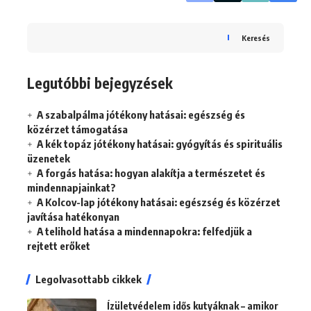
Keresés
Legutóbbi bejegyzések
A szabalpálma jótékony hatásai: egészség és
közérzet támogatása
A kék topáz jótékony hatásai: gyógyítás és spirituális
üzenetek
A forgás hatása: hogyan alakítja a természetet és
mindennapjainkat?
A Kolcov-lap jótékony hatásai: egészség és közérzet
javítása hatékonyan
A telihold hatása a mindennapokra: felfedjük a
rejtett erőket
Legolvasottabb cikkek
Ízületvédelem idős kutyáknak – amikor