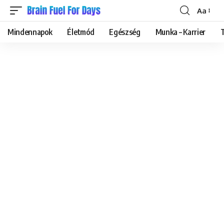
Aa
Font
Resizer
Mindennapok
Életmód
Egészség
Munka – Karrier