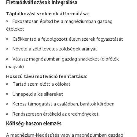
Életmódváltozások integrálása
Táplálkozási szokások átformálása:
Fokozatosan építsd be a magnéziumban gazdag
ételeket
Csökkentsd a feldolgozott élelmiszerek fogyasztását
Növeld a zöld leveles zöldségek arányát
Válassz magnéziumban gazdag snackeket (diófélék,
magvak)
Hosszú távú motiváció fenntartása:
Tartsd szem előtt a célokat
Ünnepeld a kis sikereket
Keress támogatást a családban, barátok körében
Rendszeresen értékeld az eredményeket
Költség-haszon elemzés
A magnézium-kiegészítés vagy a magnéziumban gazdag