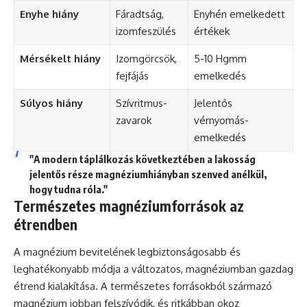
Enyhe hiány
Fáradtság,
Enyhén emelkedett
izomfeszülés
értékek
Mérsékelt hiány
Izomgörcsök,
5-10 Hgmm
fejfájás
emelkedés
Súlyos hiány
Szívritmus-
Jelentős
zavarok
vérnyomás-
emelkedés
"A modern táplálkozás következtében a lakosság
jelentős része magnéziumhiányban szenved anélkül,
hogy tudna róla."
Természetes magnéziumforrások az
étrendben
A magnézium bevitelének legbiztonságosabb és
leghatékonyabb módja a változatos, magnéziumban gazdag
étrend kialakítása. A természetes forrásokból származó
magnézium jobban felszívódik, és ritkábban okoz