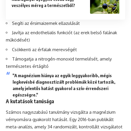
veszélyes méreg a természetből?
Segíti az érsimaizemek ellazulását
Javítja az endothelialis funkciót (az erek belső falának
működését)
Csökkenti az érfalak merevségét
Támogatja a nitrogén-monoxid termelését, amely
természetes értágító
"A magnézium hiánya az egyik leggyakoribb, mégis
legkevésbé diagnosztizált problémák közé tartozik,
amely jelentős hatást gyakorol a szív-érrendszeri
egészségre."
A kutatások tanúsága
Számos nagyszabású tanulmány vizsgálta a magnézium
vérnyomásra gyakorolt hatását. Egy 2016-ban publikált
meta-analízis, amely 34 randomizált, kontrollált vizsgálatot