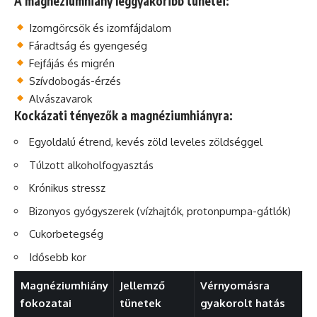
A magnéziumhiány leggyakoribb tünetei:
Izomgörcsök és izomfájdalom
Fáradtság és gyengeség
Fejfájás és migrén
Szívdobogás-érzés
Alvászavarok
Kockázati tényezők a magnéziumhiányra:
Egyoldalú étrend, kevés zöld leveles zöldséggel
Túlzott alkoholfogyasztás
Krónikus stressz
Bizonyos gyógyszerek (vízhajtók, protonpumpa-gátlók)
Cukorbetegség
Idősebb kor
Magnéziumhiány
Jellemző
Vérnyomásra
fokozatai
tünetek
gyakorolt hatás