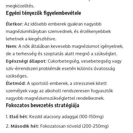
megközelítés.
Egyéni tényezők figyelembevétele
Életkor:
Az idősebb emberek gyakran nagyobb
magnéziumhiányban szenvednek, és érzékenyebbek
lehetnek a kiegészítésre.
Nem:
A nők általában kevesebb magnéziumot igényelnek,
de a terhesség és szoptatás alatt megnő a szükséglet.
Egészségi állapot:
Cukorbetegség, vesebetegség vagy
szív-érrendszeri problémák esetén különös óvatosság
szükséges.
Életmód:
A sportoló emberek, a stressznek kitett
személyek vagy az alkoholt rendszeresen fogyasztók
nagyobb magnéziumszükséglettel rendelkeznek.
Fokozatos bevezetés stratégiája
Első hét:
Kezdd alacsony adaggal (100-150mg)
Második hét:
Fokozatosan növeld (200-250mg)