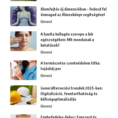
Álomfejtés új dimenzióban – fedezd fel
önmagad az Álmoskönyv segítségével
Életmód
A havita kollagén szerepe a bőr
egészségében: Mit mondanak a
kutatások?
Életmód
A természetes csontvédelem titka:
tojáshéj por
Életmód
Generáltervezési trendek 2025-ben:
Digitalizáció, fenntarthatóság és
költségoptimalizálás
Életmód
Egybefedeles doboz: Egyszerű és