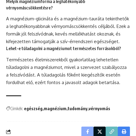
Melyik magnéziumforma a leghatékonyabb
vérnyomáscsökkentésre?
A magnézium-glicináta és a magnézium-tauráta tekinthetők
a leghatékonyabbnak vérnyomáscsökkentés céljából. Ezek a
formák jól felszívódnak, kevés mellékhatást okoznak, és
kifejezetten támogatják a szív-érrendszeri egészséget.
Lehet-e túladagolni a magnéziumot természetes forrásokból?
Természetes élelmiszerekből gyakorlatilag lehetetlen
túladagolni a magnéziumot, mivel a szervezet szabályozza
a felszívódást. A túladagolás főként kiegészítők esetén
fordulhat elő, ezért fontos a javasolt adagok betartása.
Címkék:
egészség
magnézium
tudomány
vérnyomás