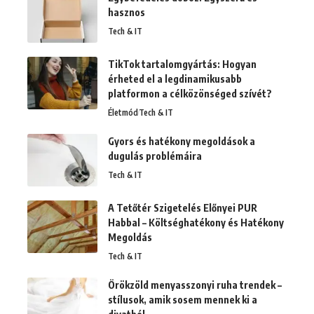
hasznos
Tech & IT
TikTok tartalomgyártás: Hogyan
érheted el a legdinamikusabb
platformon a célközönséged szívét?
Életmód
Tech & IT
Gyors és hatékony megoldások a
dugulás problémáira
Tech & IT
A Tetőtér Szigetelés Előnyei PUR
Habbal – Költséghatékony és Hatékony
Megoldás
Tech & IT
Örökzöld menyasszonyi ruha trendek –
stílusok, amik sosem mennek ki a