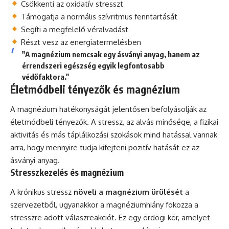
Csökkenti az oxidatív stresszt
Támogatja a normális szívritmus fenntartását
Segíti a megfelelő véralvadást
Részt vesz az energiatermelésben
"A magnézium nemcsak egy ásványi anyag, hanem az
érrendszeri egészség egyik legfontosabb
védőfaktora."
Életmódbeli tényezők és magnézium
A magnézium hatékonyságát jelentősen befolyásolják az
életmódbeli tényezők. A stressz, az alvás minősége, a fizikai
aktivitás és más táplálkozási szokások mind hatással vannak
arra, hogy mennyire tudja kifejteni pozitív hatását ez az
ásványi anyag.
Stresszkezelés és magnézium
A krónikus stressz
növeli a magnézium ürülését
a
szervezetből, ugyanakkor a magnéziumhiány fokozza a
stresszre adott válaszreakciót. Ez egy ördögi kör, amelyet