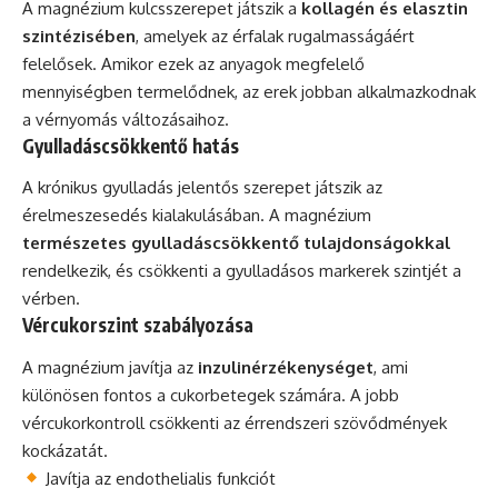
A magnézium kulcsszerepet játszik a
kollagén és elasztin
szintézisében
, amelyek az érfalak rugalmasságáért
felelősek. Amikor ezek az anyagok megfelelő
mennyiségben termelődnek, az erek jobban alkalmazkodnak
a vérnyomás változásaihoz.
Gyulladáscsökkentő hatás
A krónikus gyulladás jelentős szerepet játszik az
érelmeszesedés kialakulásában. A magnézium
természetes gyulladáscsökkentő tulajdonságokkal
rendelkezik, és csökkenti a gyulladásos markerek szintjét a
vérben.
Vércukorszint szabályozása
A magnézium javítja az
inzulinérzékenységet
, ami
különösen fontos a cukorbetegek számára. A jobb
vércukorkontroll csökkenti az érrendszeri szövődmények
kockázatát.
Javítja az endothelialis funkciót