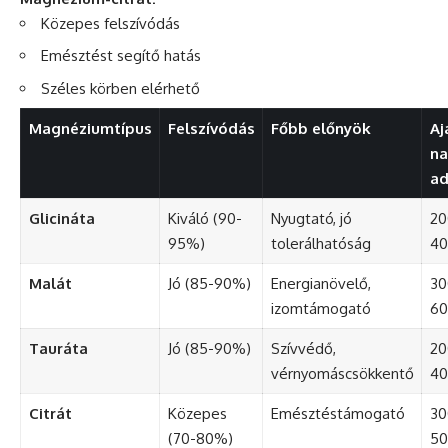
Közepes felszívódás
Emésztést segítő hatás
Széles körben elérhető
Magnéziumtípus
Felszívódás
Főbb előnyök
Aj
na
a
Glicináta
Kiváló (90-
Nyugtató, jó
20
95%)
tolerálhatóság
4
Malát
Jó (85-90%)
Energianövelő,
30
izomtámogató
6
Tauráta
Jó (85-90%)
Szívvédő,
20
vérnyomáscsökkentő
4
Citrát
Közepes
Emésztéstámogató
30
(70-80%)
5