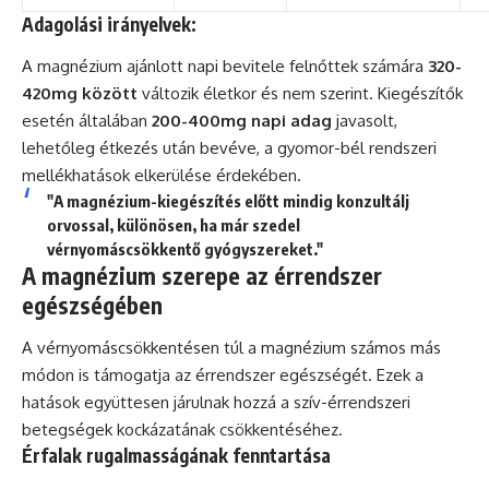
Adagolási irányelvek:
A magnézium ajánlott napi bevitele felnőttek számára
320-
420mg között
változik életkor és nem szerint. Kiegészítők
esetén általában
200-400mg napi adag
javasolt,
lehetőleg étkezés után bevéve, a gyomor-bél rendszeri
mellékhatások elkerülése érdekében.
"A magnézium-kiegészítés előtt mindig konzultálj
orvossal, különösen, ha már szedel
vérnyomáscsökkentő gyógyszereket."
A magnézium szerepe az érrendszer
egészségében
A vérnyomáscsökkentésen túl a magnézium számos más
módon is támogatja az érrendszer egészségét. Ezek a
hatások együttesen járulnak hozzá a szív-érrendszeri
betegségek kockázatának csökkentéséhez.
Érfalak rugalmasságának fenntartása