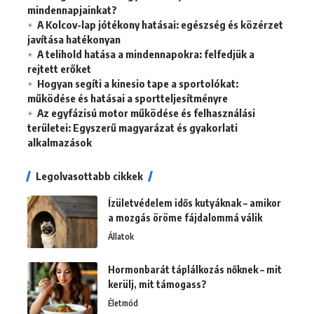
mindennapjainkat?
A Kolcov-lap jótékony hatásai: egészség és közérzet
javítása hatékonyan
A telihold hatása a mindennapokra: felfedjük a
rejtett erőket
Hogyan segíti a kinesio tape a sportolókat:
működése és hatásai a sportteljesítményre
Az egyfázisú motor működése és felhasználási
területei: Egyszerű magyarázat és gyakorlati
alkalmazások
Legolvasottabb cikkek
Ízületvédelem idős kutyáknak – amikor
a mozgás öröme fájdalommá válik
Állatok
Hormonbarát táplálkozás nőknek – mit
kerülj, mit támogass?
Életmód