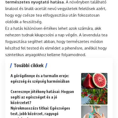
természetes nyugtató hatása
. A növényben található
linalool és linalil-acetát nevű vegyületek felelősek azért,
hogy egy csésze tea elfogyasztása után fokozatosan
oldódik a feszültség.
Ez a hatás különösen értékes lehet azok számára, akik
nehezen tudnak kikapcsolni a nap végén. A levendula tea
fogyasztása segíthet abban, hogy természetes módon
készítsd fel tested és elmédet a pihenésre, anélkül hogy
szintetikus anyagokhoz kellene folyamodnod.
További cikkek
A görögdinnye és a turmalin ereje:
egészség és szépség harmóniában
Cseresznye jótékony hatásai: Hogyan
segíti az egészséget és a jó
közérzetet?
Nyirokmasszázs titkai: Egészséges
test, jobb közérzet, ragyogó