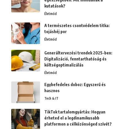
kutatások?
Életmód
A természetes csontvédelem titka:
tojáshéj por
Életmód
Generáltervezési trendek 2025-ben:
Digitalizáció, fenntarthatóság és
költségoptimalizálás
Életmód
Egybefedeles doboz: Egyszerű és
hasznos
Tech & IT
TikTok tartalomgyártás: Hogyan
érheted el a legdinamikusabb
platformon a célközönséged szívét?