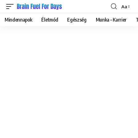
Aa
Font
Resizer
Mindennapok
Életmód
Egészség
Munka – Karrier