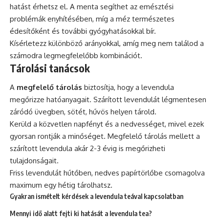
hatást érhetsz el. A menta segíthet az emésztési
problémák enyhítésében, míg a méz természetes
édesítőként és további gyógyhatásokkal bír.
Kísérletezz különböző arányokkal, amíg meg nem találod a
számodra legmegfelelőbb kombinációt.
Tárolási tanácsok
A
megfelelő tárolás
biztosítja, hogy a levendula
megőrizze hatóanyagait. Szárított levendulát légmentesen
záródó üvegben, sötét, hűvös helyen tárold.
Kerüld a közvetlen napfényt és a nedvességet, mivel ezek
gyorsan rontják a minőséget. Megfelelő tárolás mellett a
szárított levendula akár 2-3 évig is megőrizheti
tulajdonságait.
Friss levendulát hűtőben, nedves papírtörlőbe csomagolva
maximum egy hétig tárolhatsz.
Gyakran ismételt kérdések a levendula teával kapcsolatban
Mennyi idő alatt fejti ki hatását a levendula tea?