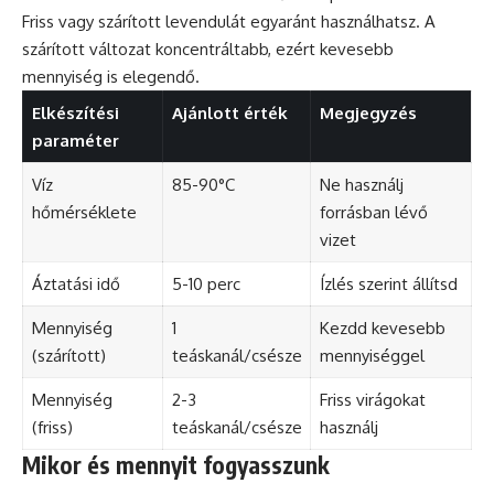
Friss vagy szárított levendulát egyaránt használhatsz. A
szárított változat koncentráltabb, ezért kevesebb
mennyiség is elegendő.
Elkészítési
Ajánlott érték
Megjegyzés
paraméter
Víz
85-90°C
Ne használj
hőmérséklete
forrásban lévő
vizet
Áztatási idő
5-10 perc
Ízlés szerint állítsd
Mennyiség
1
Kezdd kevesebb
(szárított)
teáskanál/csésze
mennyiséggel
Mennyiség
2-3
Friss virágokat
(friss)
teáskanál/csésze
használj
Mikor és mennyit fogyasszunk