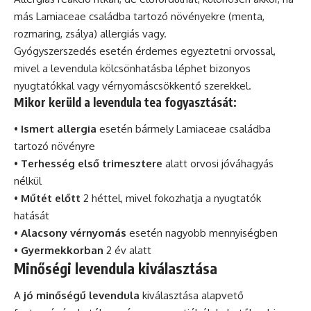
más Lamiaceae családba tartozó növényekre (menta,
rozmaring, zsálya) allergiás vagy.
Gyógyszerszedés esetén érdemes egyeztetni orvossal,
mivel a levendula kölcsönhatásba léphet bizonyos
nyugtatókkal vagy vérnyomáscsökkentő szerekkel.
Mikor kerüld a levendula tea fogyasztását:
•
Ismert allergia
esetén bármely Lamiaceae családba
tartozó növényre
•
Terhesség első trimesztere
alatt orvosi jóváhagyás
nélkül
•
Műtét előtt
2 héttel, mivel fokozhatja a nyugtatók
hatását
•
Alacsony vérnyomás
esetén nagyobb mennyiségben
•
Gyermekkorban
2 év alatt
Minőségi levendula kiválasztása
A
jó minőségű levendula
kiválasztása alapvető