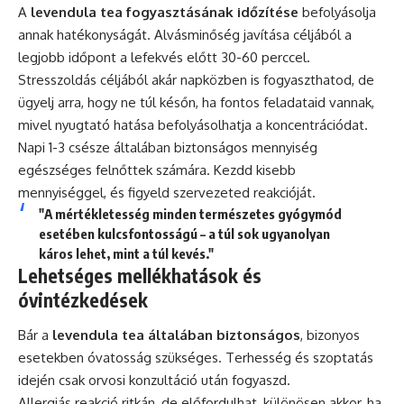
A
levendula tea fogyasztásának időzítése
befolyásolja
annak hatékonyságát. Alvásminőség javítása céljából a
legjobb időpont a lefekvés előtt 30-60 perccel.
Stresszoldás céljából akár napközben is fogyaszthatod, de
ügyelj arra, hogy ne túl későn, ha fontos feladataid vannak,
mivel nyugtató hatása befolyásolhatja a koncentrációdat.
Napi 1-3 csésze általában biztonságos mennyiség
egészséges felnőttek számára. Kezdd kisebb
mennyiséggel, és figyeld szervezeted reakcióját.
"A mértékletesség minden természetes gyógymód
esetében kulcsfontosságú – a túl sok ugyanolyan
káros lehet, mint a túl kevés."
Lehetséges mellékhatások és
óvintézkedések
Bár a
levendula tea általában biztonságos
, bizonyos
esetekben óvatosság szükséges. Terhesség és szoptatás
idején csak orvosi konzultáció után fogyaszd.
Allergiás reakció ritkán, de előfordulhat, különösen akkor, ha