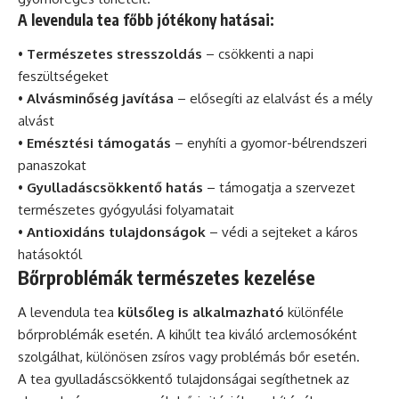
A levendula tea főbb jótékony hatásai:
•
Természetes stresszoldás
– csökkenti a napi
feszültségeket
•
Alvásminőség javítása
– elősegíti az elalvást és a mély
alvást
•
Emésztési támogatás
– enyhíti a gyomor-bélrendszeri
panaszokat
•
Gyulladáscsökkentő hatás
– támogatja a szervezet
természetes gyógyulási folyamatait
•
Antioxidáns tulajdonságok
– védi a sejteket a káros
hatásoktól
Bőrproblémák természetes kezelése
A levendula tea
külsőleg is alkalmazható
különféle
bőrproblémák esetén. A kihűlt tea kiváló arclemosóként
szolgálhat, különösen zsíros vagy problémás bőr esetén.
A tea gyulladáscsökkentő tulajdonságai segíthetnek az