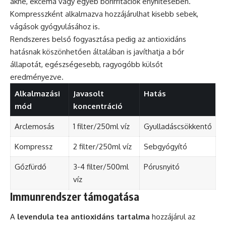
akne, ekcéma vagy egyéb bőrirritációk enyhítésében.
Kompresszként alkalmazva hozzájárulhat kisebb sebek,
vágások gyógyulásához is.
Rendszeres belső fogyasztása pedig az antioxidáns
hatásnak köszönhetően általában is javíthatja a bőr
állapotát, egészségesebb, ragyogóbb külsőt
eredményezve.
Alkalmazási
Javasolt
Hatás
mód
koncentráció
Arclemosás
1 filter/250ml víz
Gyulladáscsökkentő
Kompressz
2 filter/250ml víz
Sebgyógyító
Gőzfürdő
3-4 filter/500ml
Pórusnyitó
víz
Immunrendszer támogatása
A
levendula tea antioxidáns tartalma
hozzájárul az