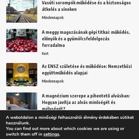
Vasúti sorompók működése és a biztonságos
átkelés a síneken
Mindennapok
A meggy magozásának gépi titkai: működés,
előnyök és a gyümölcsfeldolgozás
forradalma
Kert
Az ENSZ születése és működése: Nemzetközi
együttműködés alapjai
Mindennapok
A magnézium szerepe a pihentető alvásban:
Hogyan javítja az alvás minőségét és
mélységét?
A weboldalon a minőségi felhasználói élmény érdekében sütiket
Egészség
használunk.
You can find out more about which cookies we are using or
switch them off in
settings
.
Felhasználási feltételek
Adatkezelési tájékoztató