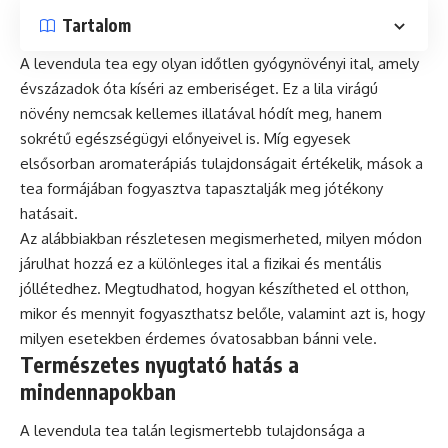
Tartalom
A levendula tea egy olyan időtlen gyógynövényi ital, amely
évszázadok óta kíséri az emberiséget. Ez a lila virágú
növény nemcsak kellemes illatával hódít meg, hanem
sokrétű egészségügyi előnyeivel is. Míg egyesek
elsősorban aromaterápiás tulajdonságait értékelik, mások a
tea formájában fogyasztva tapasztalják meg jótékony
hatásait.
Az alábbiakban részletesen megismerheted, milyen módon
járulhat hozzá ez a különleges ital a fizikai és mentális
jóllétedhez. Megtudhatod, hogyan készítheted el otthon,
mikor és mennyit fogyaszthatsz belőle, valamint azt is, hogy
milyen esetekben érdemes óvatosabban bánni vele.
Természetes nyugtató hatás a
mindennapokban
A levendula tea talán legismertebb tulajdonsága a