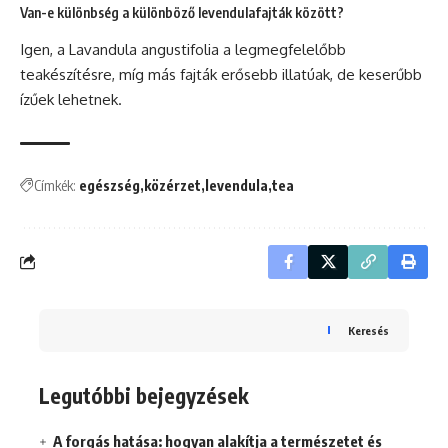
Van-e különbség a különböző levendulafajták között?
Igen, a Lavandula angustifolia a legmegfelelőbb
teakészítésre, míg más fajták erősebb illatúak, de keserűbb
ízűek lehetnek.
Címkék:
egészség
közérzet
levendula
tea
Keresés
Legutóbbi bejegyzések
A forgás hatása: hogyan alakítja a természetet és