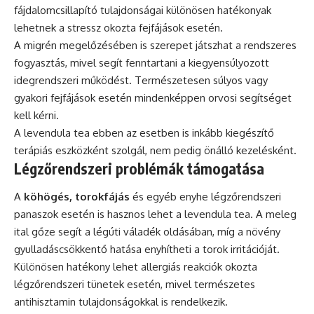
fájdalomcsillapító tulajdonságai különösen hatékonyak
lehetnek a stressz okozta fejfájások esetén.
A migrén megelőzésében is szerepet játszhat a rendszeres
fogyasztás, mivel segít fenntartani a kiegyensúlyozott
idegrendszeri működést. Természetesen súlyos vagy
gyakori fejfájások esetén mindenképpen orvosi segítséget
kell kérni.
A levendula tea ebben az esetben is inkább kiegészítő
terápiás eszközként szolgál, nem pedig önálló kezelésként.
Légzőrendszeri problémák támogatása
A
köhögés, torokfájás
és egyéb enyhe légzőrendszeri
panaszok esetén is hasznos lehet a levendula tea. A meleg
ital gőze segít a légúti váladék oldásában, míg a növény
gyulladáscsökkentő hatása enyhítheti a torok irritációját.
Különösen hatékony lehet allergiás reakciók okozta
légzőrendszeri tünetek esetén, mivel természetes
antihisztamin tulajdonságokkal is rendelkezik.