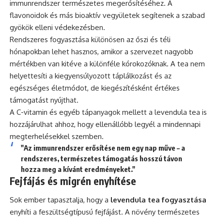
immunrendszer természetes megerősítéséhez. A
flavonoidok és más bioaktív vegyületek segítenek a szabad
gyökök elleni védekezésben.
Rendszeres fogyasztása különösen az őszi és téli
hónapokban lehet hasznos, amikor a szervezet nagyobb
mértékben van kitéve a különféle kórokozóknak. A tea nem
helyettesíti a kiegyensúlyozott táplálkozást és az
egészséges életmódot, de kiegészítésként értékes
támogatást nyújthat.
A C-vitamin és egyéb tápanyagok mellett a levendula tea is
hozzájárulhat ahhoz, hogy ellenállóbb legyél a mindennapi
megterhelésekkel szemben.
"Az immunrendszer erősítése nem egy nap műve – a
rendszeres, természetes támogatás hosszú távon
hozza meg a kívánt eredményeket."
Fejfájás és migrén enyhítése
Sok ember tapasztalja, hogy a
levendula tea fogyasztása
enyhíti a feszültségtípusú fejfájást. A növény természetes