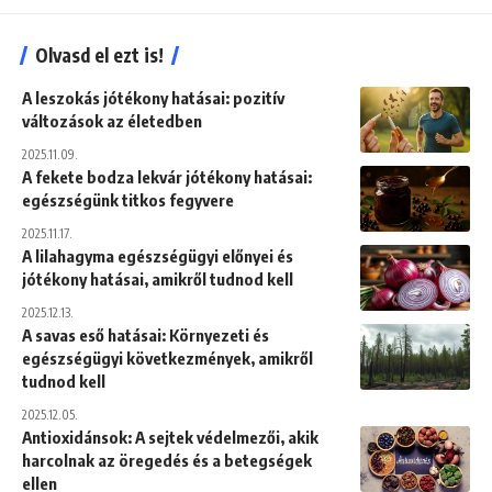
Olvasd el ezt is!
A leszokás jótékony hatásai: pozitív
változások az életedben
2025.11.09.
A fekete bodza lekvár jótékony hatásai:
egészségünk titkos fegyvere
2025.11.17.
A lilahagyma egészségügyi előnyei és
jótékony hatásai, amikről tudnod kell
2025.12.13.
A savas eső hatásai: Környezeti és
egészségügyi következmények, amikről
tudnod kell
2025.12.05.
Antioxidánsok: A sejtek védelmezői, akik
harcolnak az öregedés és a betegségek
ellen