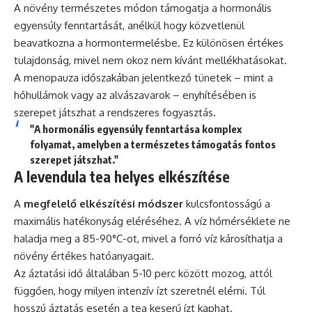
A növény természetes módon támogatja a hormonális
egyensúly fenntartását, anélkül hogy közvetlenül
beavatkozna a hormontermelésbe. Ez különösen értékes
tulajdonság, mivel nem okoz nem kívánt mellékhatásokat.
A menopauza időszakában jelentkező tünetek – mint a
hőhullámok vagy az alvászavarok – enyhítésében is
szerepet játszhat a rendszeres fogyasztás.
"A hormonális egyensúly fenntartása komplex
folyamat, amelyben a természetes támogatás fontos
szerepet játszhat."
A levendula tea helyes elkészítése
A
megfelelő elkészítési módszer
kulcsfontosságú a
maximális hatékonyság eléréséhez. A víz hőmérséklete ne
haladja meg a 85-90°C-ot, mivel a forró víz károsíthatja a
növény értékes hatóanyagait.
Az áztatási idő általában 5-10 perc között mozog, attól
függően, hogy milyen intenzív ízt szeretnél elérni. Túl
hosszú áztatás esetén a tea keserű ízt kaphat.