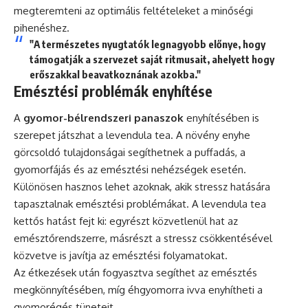
megteremteni az optimális feltételeket a minőségi
pihenéshez.
"A természetes nyugtatók legnagyobb előnye, hogy
támogatják a szervezet saját ritmusait, ahelyett hogy
erőszakkal beavatkoznának azokba."
Emésztési problémák enyhítése
A
gyomor-bélrendszeri panaszok
enyhítésében is
szerepet játszhat a levendula tea. A növény enyhe
görcsoldó tulajdonságai segíthetnek a puffadás, a
gyomorfájás és az emésztési nehézségek esetén.
Különösen hasznos lehet azoknak, akik stressz hatására
tapasztalnak emésztési problémákat. A levendula tea
kettős hatást fejt ki: egyrészt közvetlenül hat az
emésztőrendszerre, másrészt a stressz csökkentésével
közvetve is javítja az emésztési folyamatokat.
Az étkezések után fogyasztva segíthet az emésztés
megkönnyítésében, míg éhgyomorra ivva enyhítheti a
gyomorégés tüneteit.