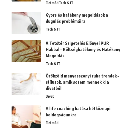
Életmód
Tech & IT
Gyors és hatékony megoldások a
dugulás problémáira
Tech & IT
A Tetőtér Szigetelés Előnyei PUR
Habbal – Költséghatékony és Hatékony
Megoldás
Tech & IT
Örökzöld menyasszonyi ruha trendek –
stílusok, amik sosem mennek ki a
divatból
Divat
A life coaching hatása hétköznapi
boldogságunkra
Életmód