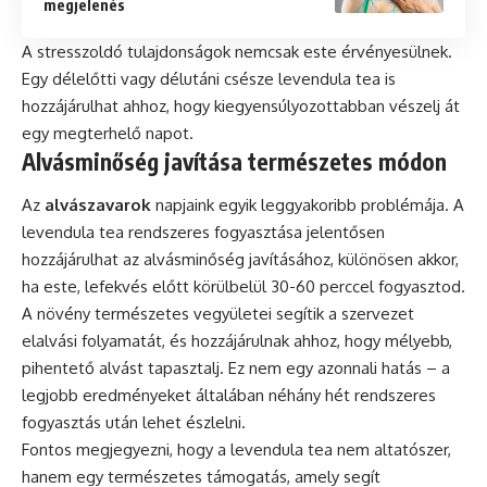
megjelenés
A stresszoldó tulajdonságok nemcsak este érvényesülnek.
Egy délelőtti vagy délutáni csésze levendula tea is
hozzájárulhat ahhoz, hogy kiegyensúlyozottabban vészelj át
egy megterhelő napot.
Alvásminőség javítása természetes módon
Az
alvászavarok
napjaink egyik leggyakoribb problémája. A
levendula tea rendszeres fogyasztása jelentősen
hozzájárulhat az alvásminőség javításához, különösen akkor,
ha este, lefekvés előtt körülbelül 30-60 perccel fogyasztod.
A növény természetes vegyületei segítik a szervezet
elalvási folyamatát, és hozzájárulnak ahhoz, hogy mélyebb,
pihentető alvást tapasztalj. Ez nem egy azonnali hatás – a
legjobb eredményeket általában néhány hét rendszeres
fogyasztás után lehet észlelni.
Fontos megjegyezni, hogy a levendula tea nem altatószer,
hanem egy természetes támogatás, amely segít