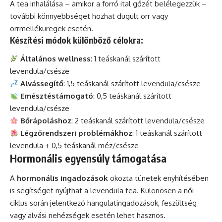
A tea inhalálása – amikor a forró ital gőzét belélegezzük –
további könnyebbséget hozhat dugult orr vagy
orrmelléküregek esetén.
Készítési módok különböző célokra:
Általános wellness
: 1 teáskanál szárított
levendula/csésze
Alvássegítő
: 1,5 teáskanál szárított levendula/csésze
Emésztéstámogató
: 0,5 teáskanál szárított
levendula/csésze
Bőrápoláshoz
: 2 teáskanál szárított levendula/csésze
Légzőrendszeri problémákhoz
: 1 teáskanál szárított
levendula + 0,5 teáskanál méz/csésze
Hormonális egyensúly támogatása
A
hormonális ingadozások
okozta tünetek enyhítésében
is segítséget nyújthat a levendula tea. Különösen a női
ciklus során jelentkező hangulatingadozások, feszültség
vagy alvási nehézségek esetén lehet hasznos.