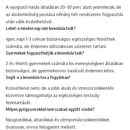
A nyugtató hatás általában 20-30 perc alatt jelentkezik, de
az alvásminőség javulása néhány hét rendszeres fogyasztás
után válik észlelhetővé.
Lehet-e minden nap inni levendula teát?
Igen, napi 1-3 csésze biztonságos egészséges felnőttek
számára, de érdemes időszakosan szünetet tartani.
Gyermekek fogyaszthatják a levendula teát?
2 év feletti gyermekek számára kis mennyiségben általában
biztonságos, de gyermekorvos tanácsát érdemes kérni.
Segít-e a levendula tea a fogyásban?
Közvetlenül nem, de a jobb alvás és stresszcsökkentés
közvetve támogathatja az egészséges testsúly
fenntartását.
Milyen gyógyszerekkel nem szabad együtt szedni?
Nyugtatókkal, altatókkal és vérnyomáscsökkentőkkel
óvatosan, orvosi felügyelet mellett.