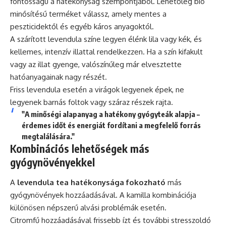
fontosságú a hatékonyság szempontjából. Lehetőleg bio
minősítésű terméket válassz, amely mentes a
peszticidektől és egyéb káros anyagoktól.
A szárított levendula színe legyen élénk lila vagy kék, és
kellemes, intenzív illattal rendelkezzen. Ha a szín kifakult
vagy az illat gyenge, valószínűleg már elvesztette
hatóanyagainak nagy részét.
Friss levendula esetén a virágok legyenek épek, ne
legyenek barnás foltok vagy száraz részek rajta.
"A minőségi alapanyag a hatékony gyógyteák alapja –
érdemes időt és energiát fordítani a megfelelő forrás
megtalálására."
Kombinációs lehetőségek más
gyógynövényekkel
A
levendula tea hatékonysága fokozható
más
gyógynövények hozzáadásával. A kamilla kombinációja
különösen népszerű alvási problémák esetén.
Citromfű hozzáadásával frissebb ízt és további stresszoldó