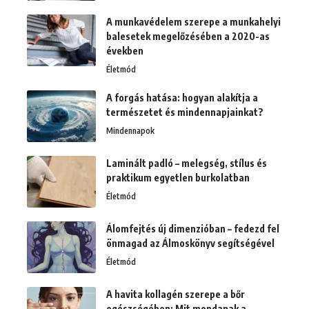
A munkavédelem szerepe a munkahelyi
balesetek megelőzésében a 2020-as
években
Életmód
A forgás hatása: hogyan alakítja a
természetet és mindennapjainkat?
Mindennapok
Laminált padló – melegség, stílus és
praktikum egyetlen burkolatban
Életmód
Álomfejtés új dimenzióban – fedezd fel
önmagad az Álmoskönyv segítségével
Életmód
A havita kollagén szerepe a bőr
egészségében: Mit mondanak a