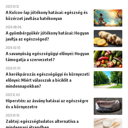
2025.10.12.
A Kolcov-lap jótékony hatásai: egészség és
közérzet javítása hatékonyan
2026.08.06.
A gyömbérgyökér jótékony hatásai: Hogyan
javítja az egészséged?
2026.02.10.
A savanyúság egészségügyi előnyei: Hogyan
támogatja a szervezetet?
2026.01.01.
A kerékpározás egészségügyi és környezeti
előnyei: Miért válasszuk a biciklit a
mindennapokban?
2025.12.03.
Hiperstén: az ásvány hatásai az egészségre
és a környezetre
2025.10.10.
Zabtej: egészségtudatos alternatíva a
mindennapi étrendben