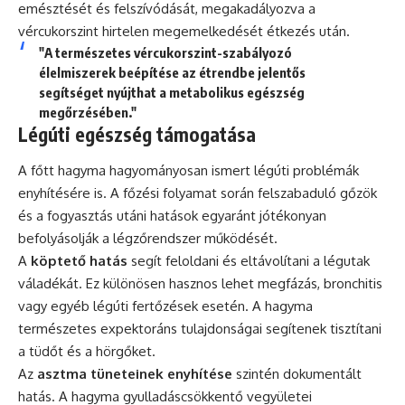
emésztését és felszívódását, megakadályozva a
vércukorszint hirtelen megemelkedését étkezés után.
"A természetes vércukorszint-szabályozó
élelmiszerek beépítése az étrendbe jelentős
segítséget nyújthat a metabolikus egészség
megőrzésében."
Légúti egészség támogatása
A főtt hagyma hagyományosan ismert légúti problémák
enyhítésére is. A főzési folyamat során felszabaduló gőzök
és a fogyasztás utáni hatások egyaránt jótékonyan
befolyásolják a légzőrendszer működését.
A
köptető hatás
segít feloldani és eltávolítani a légutak
váladékát. Ez különösen hasznos lehet megfázás, bronchitis
vagy egyéb légúti fertőzések esetén. A hagyma
természetes expektoráns tulajdonságai segítenek tisztítani
a tüdőt és a hörgőket.
Az
asztma tüneteinek enyhítése
szintén dokumentált
hatás. A hagyma gyulladáscsökkentő vegyületei