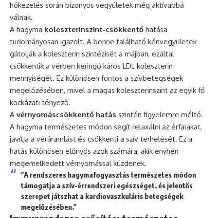
hőkezelés során bizonyos vegyületek még aktívabbá
válnak.
A hagyma
koleszterinszint-csökkentő
hatása
tudományosan igazolt. A benne található kénvegyületek
gátolják a koleszterin szintézisét a májban, ezáltal
csökkentik a vérben keringő káros LDL koleszterin
mennyiségét. Ez különösen fontos a szívbetegségek
megelőzésében, mivel a magas koleszterinszint az egyik fő
kockázati tényező.
A
vérnyomáscsökkentő hatás
szintén figyelemre méltó.
A hagyma természetes módon segít relaxálni az érfalakat,
javítja a véráramlást és csökkenti a szív terhelését. Ez a
hatás különösen előnyös azok számára, akik enyhén
megemelkedett vérnyomással küzdenek.
"A rendszeres hagymafogyasztás természetes módon
támogatja a szív-érrendszeri egészséget, és jelentős
szerepet játszhat a kardiovaszkuláris betegségek
megelőzésében."