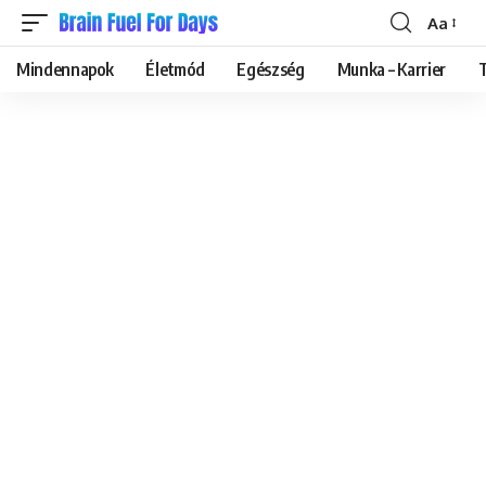
Aa
Font
Resizer
Mindennapok
Életmód
Egészség
Munka – Karrier