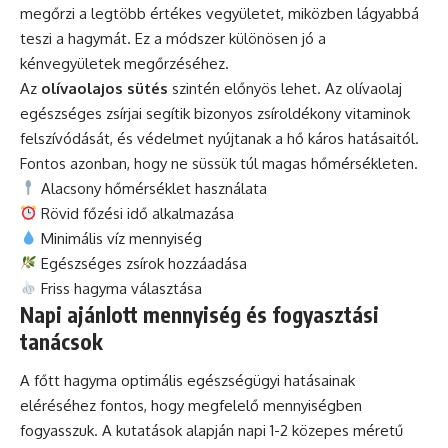
megőrzi a legtöbb értékes vegyületet, miközben lágyabbá
teszi a hagymát. Ez a módszer különösen jó a
kénvegyületek megőrzéséhez.
Az
olívaolajos sütés
szintén előnyös lehet. Az olívaolaj
egészséges zsírjai segítik bizonyos zsíroldékony vitaminok
felszívódását, és védelmet nyújtanak a hő káros hatásaitól.
Fontos azonban, hogy ne süssük túl magas hőmérsékleten.
Alacsony hőmérséklet használata
Rövid főzési idő alkalmazása
Minimális víz mennyiség
Egészséges zsírok hozzáadása
Friss hagyma választása
Napi ajánlott mennyiség és fogyasztási
tanácsok
A főtt hagyma optimális egészségügyi hatásainak
eléréséhez fontos, hogy megfelelő mennyiségben
fogyasszuk. A kutatások alapján napi 1-2 közepes méretű