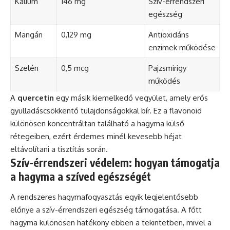
Kálium
146 mg
Szív-érrendszeri
egészség
Mangán
0,129 mg
Antioxidáns
enzimek működése
Szelén
0,5 mcg
Pajzsmirigy
működés
A
quercetin
egy másik kiemelkedő vegyület, amely erős
gyulladáscsökkentő tulajdonságokkal bír. Ez a flavonoid
különösen koncentráltan található a hagyma külső
rétegeiben, ezért érdemes minél kevesebb héjat
eltávolítani a tisztítás során.
Szív-érrendszeri védelem: hogyan támogatja
a hagyma a szíved egészségét
A rendszeres hagymafogyasztás egyik legjelentősebb
előnye a szív-érrendszeri egészség támogatása. A főtt
hagyma különösen hatékony ebben a tekintetben, mivel a