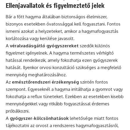
Ellenjavallatok és figyelmeztető jelek
Bár a főtt hagyma általában biztonságos élelmiszer,
bizonyos esetekben óvatossággal kell fogyasztani. Fontos
ismerni azokat a helyzeteket, amikor a hagymafogyasztás
korlátozása vagy kerülése javasolt.
A
véralvadásgátló gyógyszereket
szedők különös
figyelmet igényelnek. A hagyma természetes vérhígító
hatással rendelkezik, amely fokozhatja ezen gyógyszerek
hatását. Ilyenkor orvosi konzultáció szükséges a megfelelő
mennyiség meghatározásához.
Az
emésztőrendszeri érzékenység
szintén fontos
szempont. Egyeseknél a hagyma irritálhatja a gyomrot vagy
fokozhatja a reflux tüneteket. Ezekben az esetekben kisebb
mennyiségekkel vagy ritkább fogyasztással érdemes
próbálkozni.
A
gyógyszer-kölcsönhatások
lehetősége miatt fontos
tájékoztatni az orvost a rendszeres hagymafogyasztásról,