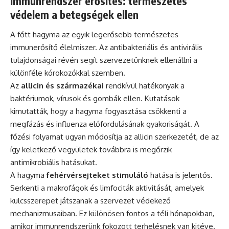
Immunrendszer erősítés: természetes
védelem a betegségek ellen
A főtt hagyma az egyik legerősebb természetes
immunerősítő élelmiszer. Az antibakteriális és antivirális
tulajdonságai révén segít szervezetünknek ellenállni a
különféle kórokozókkal szemben.
Az
allicin és származékai
rendkívül hatékonyak a
baktériumok, vírusok és gombák ellen. Kutatások
kimutatták, hogy a hagyma fogyasztása csökkenti a
megfázás és influenza előfordulásának gyakoriságát. A
főzési folyamat ugyan módosítja az allicin szerkezetét, de az
így keletkező vegyületek továbbra is megőrzik
antimikrobiális hatásukat.
A hagyma
fehérvérsejteket stimuláló
hatása is jelentős.
Serkenti a makrofágok és limfociták aktivitását, amelyek
kulcsszerepet játszanak a szervezet védekező
mechanizmusaiban. Ez különösen fontos a téli hónapokban,
amikor immunrendszerünk fokozott terhelésnek van kitéve.