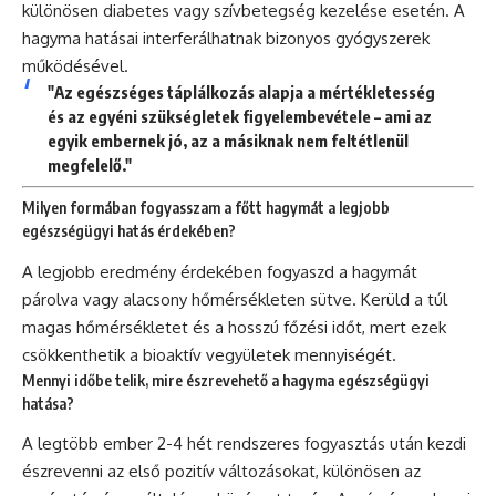
különösen diabetes vagy szívbetegség kezelése esetén. A
hagyma hatásai interferálhatnak bizonyos gyógyszerek
működésével.
"Az egészséges táplálkozás alapja a mértékletesség
és az egyéni szükségletek figyelembevétele – ami az
egyik embernek jó, az a másiknak nem feltétlenül
megfelelő."
Milyen formában fogyasszam a főtt hagymát a legjobb
egészségügyi hatás érdekében?
A legjobb eredmény érdekében fogyaszd a hagymát
párolva vagy alacsony hőmérsékleten sütve. Kerüld a túl
magas hőmérsékletet és a hosszú főzési időt, mert ezek
csökkenthetik a bioaktív vegyületek mennyiségét.
Mennyi időbe telik, mire észrevehető a hagyma egészségügyi
hatása?
A legtöbb ember 2-4 hét rendszeres fogyasztás után kezdi
észrevenni az első pozitív változásokat, különösen az