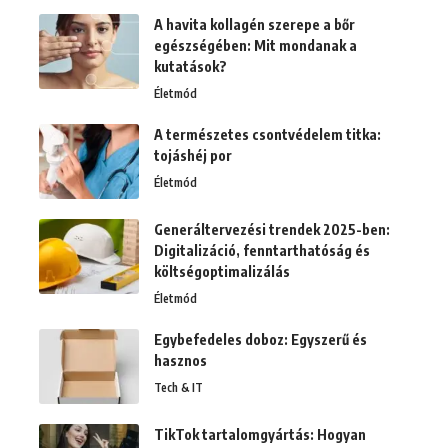
A havita kollagén szerepe a bőr
egészségében: Mit mondanak a
kutatások?
Életmód
A természetes csontvédelem titka:
tojáshéj por
Életmód
Generáltervezési trendek 2025-ben:
Digitalizáció, fenntarthatóság és
költségoptimalizálás
Életmód
Egybefedeles doboz: Egyszerű és
hasznos
Tech & IT
TikTok tartalomgyártás: Hogyan