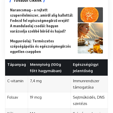
További cikkek
Narancsmag – a rejtett
szuperélelmiszer, amiről alig hallottál:
Fedezd fel egészségmegőrző erejét!
A mandulaolaj csodái: hogyan
varázsolja szebbé bőröd és hajad?
Mogyoróolaj: Természetes
szépségápolás és egészségmegőrzés
egyetlen cseppben
Tápanyag
Mennyiség (100g
Egészségügyi
főtt hagymában)
jelentőség
C-vitamin
7,4 mg
Immunrendszer
támogatása
Folsav
19 mcg
Sejtműködés, DNS
szintézis