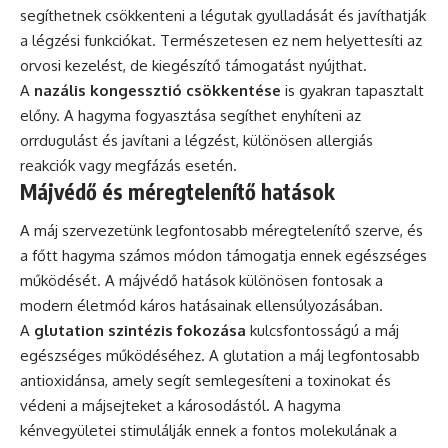
segíthetnek csökkenteni a légutak gyulladását és javíthatják
a légzési funkciókat. Természetesen ez nem helyettesíti az
orvosi kezelést, de kiegészítő támogatást nyújthat.
A
nazális kongessztió csökkentése
is gyakran tapasztalt
előny. A hagyma fogyasztása segíthet enyhíteni az
orrdugulást és javítani a légzést, különösen allergiás
reakciók vagy megfázás esetén.
Májvédő és méregtelenítő hatások
A máj szervezetünk legfontosabb méregtelenítő szerve, és
a főtt hagyma számos módon támogatja ennek egészséges
működését. A májvédő hatások különösen fontosak a
modern életmód káros hatásainak ellensúlyozásában.
A
glutation szintézis fokozása
kulcsfontosságú a máj
egészséges működéséhez. A glutation a máj legfontosabb
antioxidánsa, amely segít semlegesíteni a toxinokat és
védeni a májsejteket a károsodástól. A hagyma
kénvegyületei stimulálják ennek a fontos molekulának a