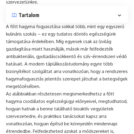
szervezetünkre.
Tartalom
A főtt hagyma fogyasztása sokkal több, mint egy egyszerű
kulináris szokás – ez egy tudatos döntés egészségünk
támogatása érdekében. Míg egyesek csak az ízvilág
gazdagítása miatt használják, mások már felfedezték
antibakteriális, gyulladáscsökkentő és szív-érrendszeri védő
hatásait. A modern táplálkozástudomány egyre több
bizonyítékot szolgáltat arra vonatkozóan, hogy a rendszeres
hagymafogyasztás jelentős szerepet játszhat a betegségek
megelőzésében.
Az alábbiakban részletesen megismerkedhetsz a főtt
hagyma csodálatos egészségügyi előnyeivel, megtudhatod,
hogyan hatnak a benne található bioaktív vegyületek
szervezetedre, és praktikus tanácsokat kapsz arra
vonatkozóan, hogyan építsd be könnyedén mindennapi
étrendedbe. Felfedezheted azokat a módszereket is,