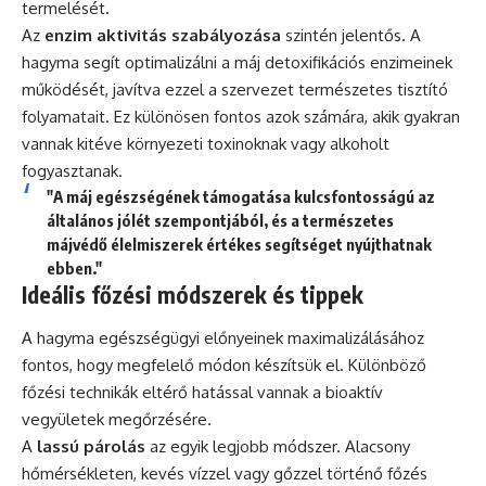
termelését.
Az
enzim aktivitás szabályozása
szintén jelentős. A
hagyma segít optimalizálni a máj detoxifikációs enzimeinek
működését, javítva ezzel a szervezet természetes tisztító
folyamatait. Ez különösen fontos azok számára, akik gyakran
vannak kitéve környezeti toxinoknak vagy alkoholt
fogyasztanak.
"A máj egészségének támogatása kulcsfontosságú az
általános jólét szempontjából, és a természetes
májvédő élelmiszerek értékes segítséget nyújthatnak
ebben."
Ideális főzési módszerek és tippek
A hagyma egészségügyi előnyeinek maximalizálásához
fontos, hogy megfelelő módon készítsük el. Különböző
főzési technikák eltérő hatással vannak a bioaktív
vegyületek megőrzésére.
A
lassú párolás
az egyik legjobb módszer. Alacsony
hőmérsékleten, kevés vízzel vagy gőzzel történő főzés