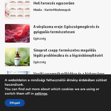
Heti tervezés egyszerűen
Munka - Karrier
Mindennapok
A vérplazma ereje: Egészségmegőrzés és
gyógyulás természetesen
Egészség
Sinupret csepp: természetes megoldás
légúti problémákra és a légzéskönnyítésért
Egészség
Vasúti sorompók működése és a biztonságos
átkelés a síneken
A weboldalon a minőségi felhasználói élmény érdekében sütiket
használunk.
Mindennapok
You can find out more about which cookies we are using or
switch them off in
settings
.
Elfogad
Felhasználási feltételek
Adatkezelési tájékoztató