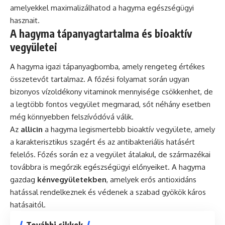
amelyekkel maximalizálhatod a hagyma egészségügyi
hasznait.
A hagyma tápanyagtartalma és bioaktív
vegyületei
A hagyma igazi tápanyagbomba, amely rengeteg értékes
összetevőt tartalmaz. A főzési folyamat során ugyan
bizonyos vízoldékony vitaminok mennyisége csökkenhet, de
a legtöbb fontos vegyület megmarad, sőt néhány esetben
még könnyebben felszívódóvá válik.
Az
allicin
a hagyma legismertebb bioaktív vegyülete, amely
a karakterisztikus szagért és az antibakteriális hatásért
felelős. Főzés során ez a vegyület átalakul, de származékai
továbbra is megőrzik egészségügyi előnyeiket. A hagyma
gazdag
kénvegyületekben
, amelyek erős antioxidáns
hatással rendelkeznek és védenek a szabad gyökök káros
hatásaitól.