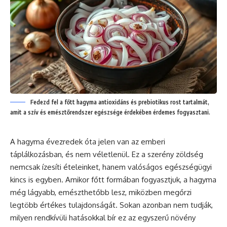
Fedezd fel a főtt hagyma antioxidáns és prebiotikus rost tartalmát,
amit a szív és emésztőrendszer egészsége érdekében érdemes fogyasztani.
A hagyma évezredek óta jelen van az emberi
táplálkozásban, és nem véletlenül. Ez a szerény zöldség
nemcsak ízesíti ételeinket, hanem valóságos egészségügyi
kincs is egyben. Amikor főtt formában fogyasztjuk, a hagyma
még lágyabb, emészthetőbb lesz, miközben megőrzi
legtöbb értékes tulajdonságát. Sokan azonban nem tudják,
milyen rendkívüli hatásokkal bír ez az egyszerű növény