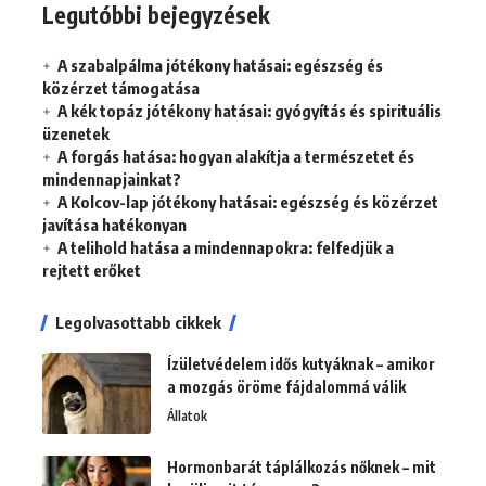
Legutóbbi bejegyzések
A szabalpálma jótékony hatásai: egészség és
közérzet támogatása
A kék topáz jótékony hatásai: gyógyítás és spirituális
üzenetek
A forgás hatása: hogyan alakítja a természetet és
mindennapjainkat?
A Kolcov-lap jótékony hatásai: egészség és közérzet
javítása hatékonyan
A telihold hatása a mindennapokra: felfedjük a
rejtett erőket
Legolvasottabb cikkek
Ízületvédelem idős kutyáknak – amikor
a mozgás öröme fájdalommá válik
Állatok
Hormonbarát táplálkozás nőknek – mit