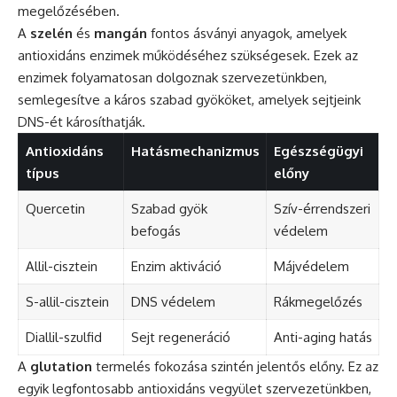
megelőzésében.
A
szelén
és
mangán
fontos ásványi anyagok, amelyek
antioxidáns enzimek működéséhez szükségesek. Ezek az
enzimek folyamatosan dolgoznak szervezetünkben,
semlegesítve a káros szabad gyököket, amelyek sejtjeink
DNS-ét károsíthatják.
Antioxidáns
Hatásmechanizmus
Egészségügyi
típus
előny
Quercetin
Szabad gyök
Szív-érrendszeri
befogás
védelem
Allil-cisztein
Enzim aktiváció
Májvédelem
S-allil-cisztein
DNS védelem
Rákmegelőzés
Diallil-szulfid
Sejt regeneráció
Anti-aging hatás
A
glutation
termelés fokozása szintén jelentős előny. Ez az
egyik legfontosabb antioxidáns vegyület szervezetünkben,