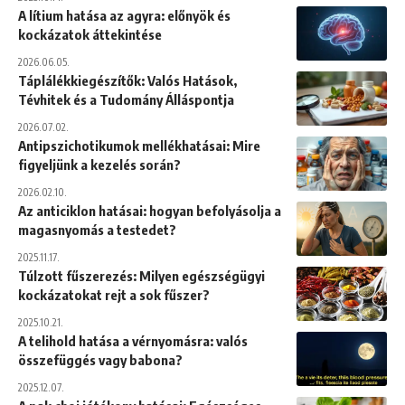
A lítium hatása az agyra: előnyök és
kockázatok áttekintése
2026.06.05.
Táplálékkiegészítők: Valós Hatások,
Tévhitek és a Tudomány Álláspontja
2026.07.02.
Antipszichotikumok mellékhatásai: Mire
figyeljünk a kezelés során?
2026.02.10.
Az anticiklon hatásai: hogyan befolyásolja a
magasnyomás a testedet?
2025.11.17.
Túlzott fűszerezés: Milyen egészségügyi
kockázatokat rejt a sok fűszer?
2025.10.21.
A telihold hatása a vérnyomásra: valós
összefüggés vagy babona?
2025.12.07.