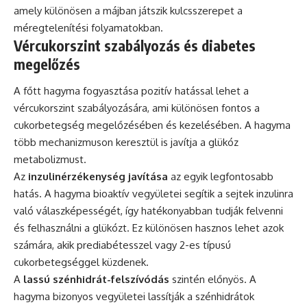
amely különösen a májban játszik kulcsszerepet a
méregtelenítési folyamatokban.
Vércukorszint szabályozás és diabetes
megelőzés
A főtt hagyma fogyasztása pozitív hatással lehet a
vércukorszint szabályozására, ami különösen fontos a
cukorbetegség megelőzésében és kezelésében. A hagyma
több mechanizmuson keresztül is javítja a glükóz
metabolizmust.
Az
inzulinérzékenység javítása
az egyik legfontosabb
hatás. A hagyma bioaktív vegyületei segítik a sejtek inzulinra
való válaszképességét, így hatékonyabban tudják felvenni
és felhasználni a glükózt. Ez különösen hasznos lehet azok
számára, akik prediabétesszel vagy 2-es típusú
cukorbetegséggel küzdenek.
A
lassú szénhidrát-felszívódás
szintén előnyös. A
hagyma bizonyos vegyületei lassítják a szénhidrátok