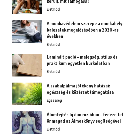
kerülj, mit támogass?
Életmód
A munkavédelem szerepe a munkahelyi
balesetek megelőzésében a 2020-as
években
Életmód
Laminált padló – melegség, stílus és
praktikum egyetlen burkolatban
Életmód
A szabalpálma jótékony hatásai:
egészség és közérzet támogatása
Egészség
Álomfejtés új dimenzióban – fedezd fel
önmagad az Álmoskönyv segítségével
Életmód