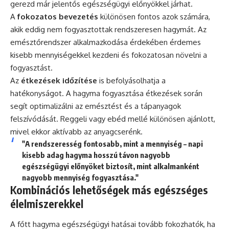
gerezd már jelentős egészségügyi előnyökkel járhat.
A
fokozatos bevezetés
különösen fontos azok számára,
akik eddig nem fogyasztottak rendszeresen hagymát. Az
emésztőrendszer alkalmazkodása érdekében érdemes
kisebb mennyiségekkel kezdeni és fokozatosan növelni a
fogyasztást.
Az
étkezések időzítése
is befolyásolhatja a
hatékonyságot. A hagyma fogyasztása étkezések során
segít optimalizálni az emésztést és a tápanyagok
felszívódását. Reggeli vagy ebéd mellé különösen ajánlott,
mivel ekkor aktívabb az anyagcserénk.
"A rendszeresség fontosabb, mint a mennyiség – napi
kisebb adag hagyma hosszú távon nagyobb
egészségügyi előnyöket biztosít, mint alkalmanként
nagyobb mennyiség fogyasztása."
Kombinációs lehetőségek más egészséges
élelmiszerekkel
A főtt hagyma egészségügyi hatásai tovább fokozhatók, ha