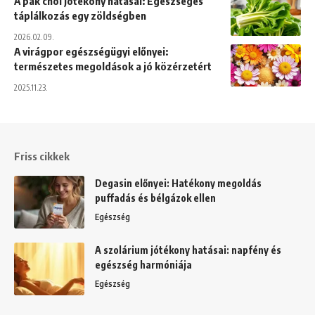
A pak choi jótékony hatásai: Egészséges
táplálkozás egy zöldségben
2026.02.09.
A virágpor egészségügyi előnyei:
természetes megoldások a jó közérzetért
2025.11.23.
Friss cikkek
Degasin előnyei: Hatékony megoldás
puffadás és bélgázok ellen
Egészség
A szolárium jótékony hatásai: napfény és
egészség harmóniája
Egészség