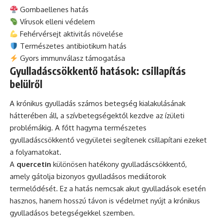
Gombaellenes hatás
Vírusok elleni védelem
Fehérvérsejt aktivitás növelése
Természetes antibiotikum hatás
Gyors immunválasz támogatása
Gyulladáscsökkentő hatások: csillapítás
belülről
A krónikus gyulladás számos betegség kialakulásának
hátterében áll, a szívbetegségektől kezdve az ízületi
problémákig. A főtt hagyma természetes
gyulladáscsökkentő vegyületei segítenek csillapítani ezeket
a folyamatokat.
A
quercetin
különösen hatékony gyulladáscsökkentő,
amely gátolja bizonyos gyulladásos mediátorok
termelődését. Ez a hatás nemcsak akut gyulladások esetén
hasznos, hanem hosszú távon is védelmet nyújt a krónikus
gyulladásos betegségekkel szemben.