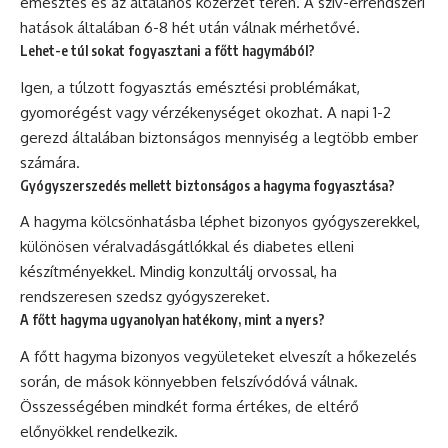
emésztés és az általános közérzet terén. A szív-érrendszeri
hatások általában 6-8 hét után válnak mérhetővé.
Lehet-e túl sokat fogyasztani a főtt hagymából?
Igen, a túlzott fogyasztás emésztési problémákat,
gyomorégést vagy vérzékenységet okozhat. A napi 1-2
gerezd általában biztonságos mennyiség a legtöbb ember
számára.
Gyógyszerszedés mellett biztonságos a hagyma fogyasztása?
A hagyma kölcsönhatásba léphet bizonyos gyógyszerekkel,
különösen véralvadásgátlókkal és diabetes elleni
készítményekkel. Mindig konzultálj orvossal, ha
rendszeresen szedsz gyógyszereket.
A főtt hagyma ugyanolyan hatékony, mint a nyers?
A főtt hagyma bizonyos vegyületeket elveszít a hőkezelés
során, de mások könnyebben felszívódóvá válnak.
Összességében mindkét forma értékes, de eltérő
előnyökkel rendelkezik.