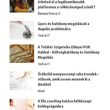
érheted el a legdinamikusabb
platformon a célközönséged szívét?
Életmód
Tech & IT
Gyors és hatékony megoldások a
dugulás problémáira
Tech & IT
A Tetőtér Szigetelés Előnyei PUR
Habbal – Költséghatékony és Hatékony
Megoldás
Tech & IT
Örökzöld menyasszonyi ruha trendek –
stílusok, amik sosem mennek ki a
divatból
Divat
A life coaching hatása hétköznapi
boldogságunkra