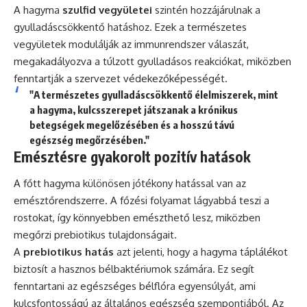
A hagyma
szulfid vegyületei
szintén hozzájárulnak a
gyulladáscsökkentő hatáshoz. Ezek a természetes
vegyületek modulálják az immunrendszer válaszát,
megakadályozva a túlzott gyulladásos reakciókat, miközben
fenntartják a szervezet védekezőképességét.
"A természetes gyulladáscsökkentő élelmiszerek, mint
a hagyma, kulcsszerepet játszanak a krónikus
betegségek megelőzésében és a hosszú távú
egészség megőrzésében."
Emésztésre gyakorolt pozitív hatások
A főtt hagyma különösen jótékony hatással van az
emésztőrendszerre. A főzési folyamat lágyabbá teszi a
rostokat, így könnyebben emészthető lesz, miközben
megőrzi prebiotikus tulajdonságait.
A
prebiotikus hatás
azt jelenti, hogy a hagyma táplálékot
biztosít a hasznos bélbaktériumok számára. Ez segít
fenntartani az egészséges bélflóra egyensúlyát, ami
kulcsfontosságú az általános egészség szempontjából. Az