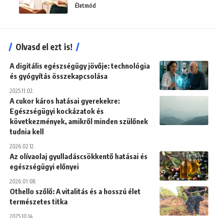
Életmód
Olvasd el ezt is!
A digitális egészségügy jövője: technológia
és gyógyítás összekapcsolása
2025.11.02.
A cukor káros hatásai gyerekekre:
Egészségügyi kockázatok és
következmények, amikről minden szülőnek
tudnia kell
2026.02.12.
Az olívaolaj gyulladáscsökkentő hatásai és
egészségügyi előnyei
2026.01.08.
Othello szőlő: A vitalitás és a hosszú élet
természetes titka
2025.10.14.