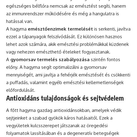
egészséges bélflóra nemcsak az emésztést segíti, hanem
az immunrendszer működésére és még a hangulatra is
hatással van.
A hagyma
emésztőenzimek termelését
is serkenti, javítva
ezzel a tápanyagok felszívódását. Ez különösen hasznos
lehet azok számára, akik emésztési problémákkal küzdenek
vagy nehezen emészthető ételeket fogyasztanak.
A
gyomorsav termelés szabályozása
szintén fontos
előny. A hagyma segít optimalizálni a gyomorsav
mennyiségét, ami javítja a fehérjék emésztését és csökkenti
a puffadás, valamint egyéb emésztési kellemetlenségek
előfordulását.
Antioxidáns tulajdonságok és sejtvédelem
A főtt hagyma gazdag antioxidánsokban, amelyek védik
sejtjeinket a szabad gyökök káros hatásaitól. Ezek a
vegyületek kulcsszerepet játszanak az öregedési
folyamatok lassításában és a degeneratív betegségek