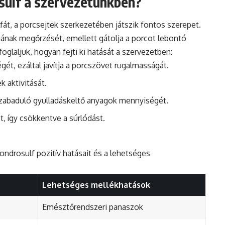
ulf a szervezetünkben?
fát, a porcsejtek szerkezetében játszik fontos szerepet.
mának megőrzését, emellett gátolja a porcot lebontó
laljuk, hogyan fejti ki hatását a szervezetben:
ét, ezáltal javítja a porcszövet rugalmasságát.
k aktivitását.
lszabaduló gyulladáskeltő anyagok mennyiségét.
t, így csökkentve a súrlódást.
Condrosulf pozitív hatásait és a lehetséges
Lehetséges mellékhatások
Emésztőrendszeri panaszok