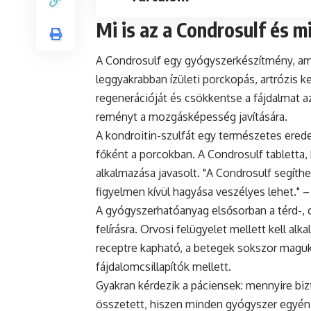
Mi is az a Condrosulf és 
A Condrosulf egy gyógyszerkészítmény, ame
leggyakrabban ízületi porckopás, artrózis ke
regenerációját és csökkentse a fájdalmat a
reményt a mozgásképesség javítására.
A kondroitin-szulfát egy természetes ered
főként a porcokban. A Condrosulf tabletta,
alkalmazása javasolt. "A Condrosulf segíthet
figyelmen kívül hagyása veszélyes lehet." 
A gyógyszerhatóanyag elsősorban a térd-, c
felírásra. Orvosi felügyelet mellett kell a
receptre kapható, a betegek sokszor maguk i
fájdalomcsillapítók mellett.
Gyakran kérdezik a páciensek: mennyire bi
összetett, hiszen minden gyógyszer egyéni 