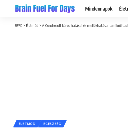
Mindennapok
Éle
BFFD
>
Életmód
>
A Condrosulf káros hatásai és mellékhatásai, amikről tud
ÉLETMÓD
EGÉSZSÉG