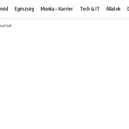
tmód
Egészség
Munka – Karrier
Tech & IT
Állatok
nod kell