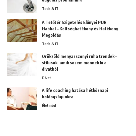
Tech & IT
A Tetőtér Szigetelés Előnyei PUR
Habbal – Költséghatékony és Hatékony
Megoldás
Tech & IT
Örökzöld menyasszonyi ruha trendek –
stílusok, amik sosem mennek ki a
divatból
Divat
A life coaching hatása hétköznapi
boldogságunkra
Életmód