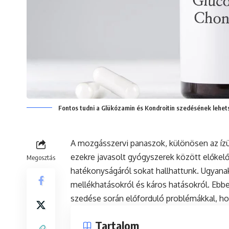
Fontos tudni a Glükózamin és Kondroitin szedésének lehet
A mozgásszervi panaszok, különösen az ízü
ezekre javasolt gyógyszerek között előkel
Megosztás
hatékonyságáról sokat hallhattunk. Ugyan
mellékhatásokról és káros hatásokról. Ebb
szedése során előforduló problémákkal, h
Tartalom