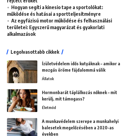
rejtett erőket
Hogyan segíti a kinesio tape a sportolókat:
működése és hatásai a sportteljesítményre
Az egyfázisú motor működése és felhasználási
területei: Egyszerű magyarázat és gyakorlati
alkalmazások
Legolvasottabb cikkek
Ízületvédelem idős kutyáknak – amikor a
mozgás öröme fájdalommá válik
Állatok
Hormonbarát táplálkozás nőknek – mit
kerülj, mit támogass?
Életmód
A munkavédelem szerepe a munkahelyi
balesetek megelőzésében a 2020-as
években