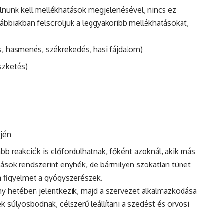
nunk kell mellékhatások megjelenésével, nincs ez
bbiakban felsoroljuk a leggyakoribb mellékhatásokat,
s, hasmenés, székrekedés, hasi fájdalom)
iszketés)
ején
b reakciók is előfordulhatnak, főként azoknál, akik más
tások rendszerint enyhék, de bármilyen szokatlan tünet
 a figyelmet a gyógyszerészek.
ny hetében jelentkezik, majd a szervezet alkalmazkodása
 súlyosbodnak, célszerű leállítani a szedést és orvosi