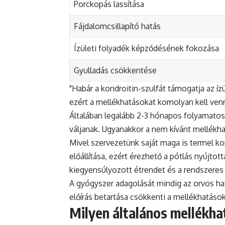
Porckopás lassítása
Fájdalomcsillapító hatás
Ízületi folyadék képződésének fokozása
Gyulladás csökkentése
"Habár a kondroitin-szulfát támogatja az í
ezért a mellékhatásokat komolyan kell venn
Általában legalább 2-3 hónapos folyamatos
váljanak. Ugyanakkor a nem kívánt mellékha
Mivel szervezetünk saját maga is termel kon
előállítása, ezért érezhető a pótlás nyújto
kiegyensúlyozott étrendet és a rendszeres
A gyógyszer adagolását mindig az orvos ha
előírás betartása csökkenti a mellékhatások
Milyen általános mellékha