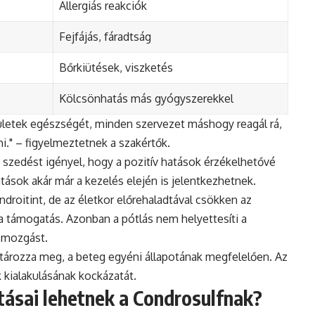
Allergiás reakciók
Fejfájás, fáradtság
Bőrkiütések, viszketés
Kölcsönhatás más gyógyszerekkel
zületek egészségét, minden szervezet máshogy reagál rá,
i." – figyelmeztetnek a szakértők.
 szedést igényel, hogy a pozitív hatások érzékelhetővé
tások akár már a kezelés elején is jelentkezhetnek.
droitint, de az életkor előrehaladtával csökken az
tta támogatás. Azonban a pótlás nem helyettesíti a
 mozgást.
tározza meg, a beteg egyéni állapotának megfelelően. Az
 kialakulásának kockázatát.
tásai lehetnek a Condrosulfnak?