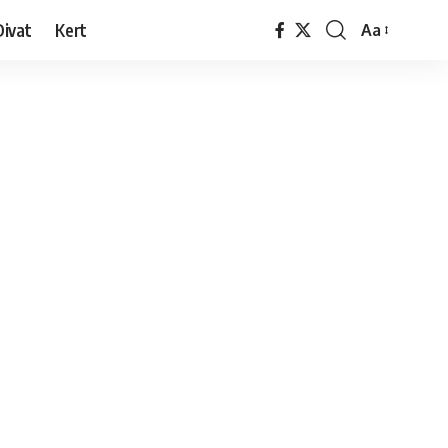
Divat
Kert
Aa
Font
Resizer