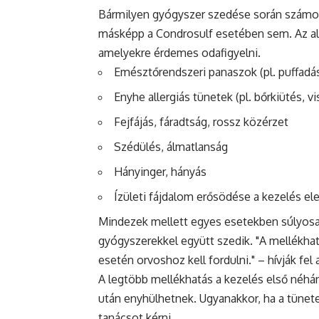
Bármilyen gyógyszer szedése során számol
másképp a Condrosulf esetében sem. Az alá
amelyekre érdemes odafigyelni.
Emésztőrendszeri panaszok (pl. puffadá
Enyhe allergiás tünetek (pl. bőrkiütés, v
Fejfájás, fáradtság, rossz közérzet
Szédülés, álmatlanság
Hányinger, hányás
Ízületi fájdalom erősödése a kezelés el
Mindezek mellett egyes esetekben súlyosab
gyógyszerekkel együtt szedik. "A mellékha
esetén orvoshoz kell fordulni." – hívják fel
A legtöbb mellékhatás a kezelés első néhá
után enyhülhetnek. Ugyanakkor, ha a tünetek
tanácsot kérni.