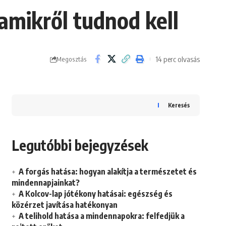
amikről tudnod kell
14 perc olvasás
Megosztás
Keresés
Legutóbbi bejegyzések
A forgás hatása: hogyan alakítja a természetet és
mindennapjainkat?
A Kolcov-lap jótékony hatásai: egészség és
közérzet javítása hatékonyan
A telihold hatása a mindennapokra: felfedjük a