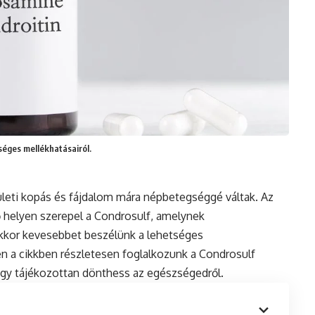
séges mellékhatásairól.
leti kopás és fájdalom mára népbetegséggé váltak. Az
ő helyen szerepel a Condrosulf, amelynek
akkor kevesebbet beszélünk a lehetséges
en a cikkben részletesen foglalkozunk a Condrosulf
ogy tájékozottan dönthess az egészségedről.