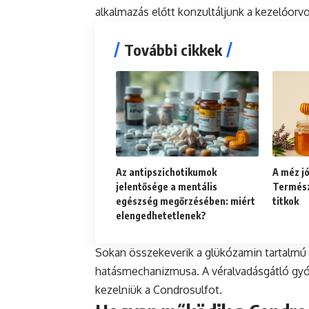
alkalmazás előtt konzultáljunk a kezelőorvo
További cikkek
Az antipszichotikumok
A méz jó
jelentősége a mentális
Termész
egészség megőrzésében: miért
titkok
elengedhetetlenek?
Sokan összekeverik a glükózamin tartalmú 
hatásmechanizmusa. A véralvadásgátló gyó
kezelniük a Condrosulfot.