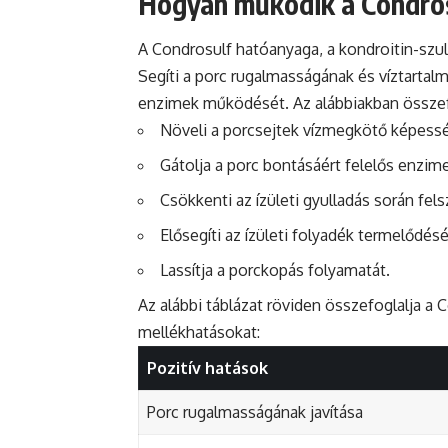
Hogyan működik a Condros
A Condrosulf hatóanyaga, a kondroitin-szul
Segíti a porc rugalmasságának és víztartal
enzimek működését. Az alábbiakban összefog
Növeli a porcsejtek vízmegkötő képesség
Gátolja a porc bontásáért felelős enzime
Csökkenti az ízületi gyulladás során fe
Elősegíti az ízületi folyadék termelődésé
Lassítja a porckopás folyamatát.
Az alábbi táblázat röviden összefoglalja a 
mellékhatásokat:
Pozitív hatások
Porc rugalmasságának javítása