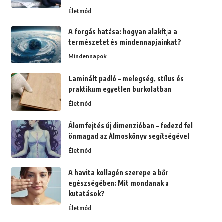
Életmód
A forgás hatása: hogyan alakítja a
természetet és mindennapjainkat?
Mindennapok
Laminált padló – melegség, stílus és
praktikum egyetlen burkolatban
Életmód
Álomfejtés új dimenzióban – fedezd fel
önmagad az Álmoskönyv segítségével
Életmód
A havita kollagén szerepe a bőr
egészségében: Mit mondanak a
kutatások?
Életmód