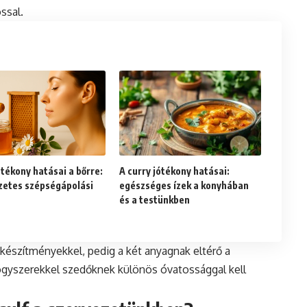
ssal.
tékony hatásai a bőrre:
A curry jótékony hatásai:
etes szépségápolási
egészséges ízek a konyhában
és a testünkben
készítményekkel, pedig a két anyagnak eltérő a
gyszerekkel szedőknek különös óvatossággal kell