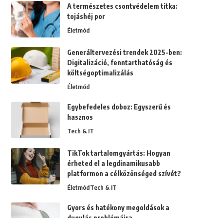
A természetes csontvédelem titka:
tojáshéj por
Életmód
Generáltervezési trendek 2025-ben:
Digitalizáció, fenntarthatóság és
költségoptimalizálás
Életmód
Egybefedeles doboz: Egyszerű és
hasznos
Tech & IT
TikTok tartalomgyártás: Hogyan
érheted el a legdinamikusabb
platformon a célközönséged szívét?
Életmód
Tech & IT
Gyors és hatékony megoldások a
dugulás problémáira