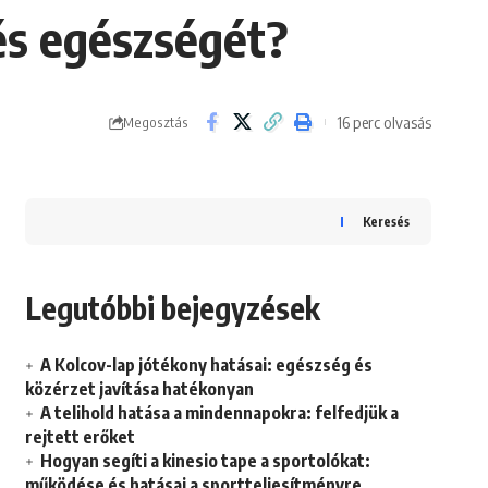
 és egészségét?
16 perc olvasás
Megosztás
Keresés
Legutóbbi bejegyzések
A Kolcov-lap jótékony hatásai: egészség és
közérzet javítása hatékonyan
A telihold hatása a mindennapokra: felfedjük a
rejtett erőket
Hogyan segíti a kinesio tape a sportolókat:
működése és hatásai a sportteljesítményre