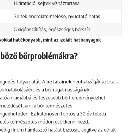
Hidratáció, sejtek vízháztartása
Sejtek energiatermelése, nyugtató hatás
Oxigénszállítás, egészséges bőrszín
sokkal hatékonyabb, mint az izolált hatóanyagok
önböző bőrproblémákra?
regedés folyamatát. A
betalainek
neutralizálják azokat a
k kialakulásáért és a bőr rugalmasságának
thatóan simábbá és feszesebb bőrt eredményezhet.
ermelődését, ami a bőr természetes
edhetetlen. Ez különösen fontos a 30 év feletti
rmelés természetes módon csökkenni kezd.
pedig finom hámlasztó hatást biztosít, segítve az elhalt