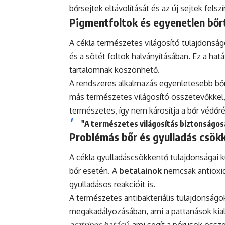
bőrsejtek eltávolítását és az új sejtek felsz
Pigmentfoltok és egyenetlen bőr
A cékla természetes világosító tulajdonsá
és a sötét foltok halványításában. Ez a hat
tartalomnak köszönhető.
A rendszeres alkalmazás egyenletesebb bő
más természetes világosító összetevőkkel, 
természetes, így nem károsítja a bőr védőr
"A természetes világosítás biztonságos
Problémás bőr és gyulladás csök
A cékla gyulladáscsökkentő tulajdonságai
bőr esetén. A
betalainok
nemcsak antioxid
gyulladásos reakcióit is.
A természetes antibakteriális tulajdonság
megakadályozásában, ami a pattanások kial