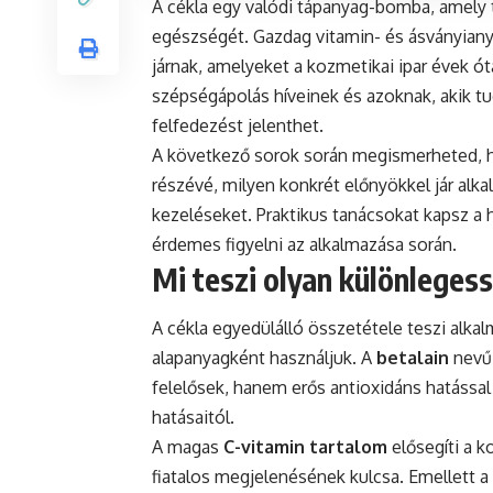
A cékla egy valódi tápanyag-bomba, amely
egészségét. Gazdag vitamin- és ásványiany
járnak, amelyeket a kozmetikai ipar évek 
szépségápolás híveinek és azoknak, akik tu
felfedezést jelenthet.
A következő sorok során megismerheted, ho
részévé, milyen konkrét előnyökkel jár al
kezeléseket. Praktikus tanácsokat kapsz a
érdemes figyelni az alkalmazása során.
Mi teszi olyan különlegess
A cékla egyedülálló összetétele teszi alka
alapanyagként használjuk. A
betalain
nevű 
felelősek, hanem erős antioxidáns hatással
hatásaitól.
A magas
C-vitamin tartalom
elősegíti a k
fiatalos megjelenésének kulcsa. Emellett 