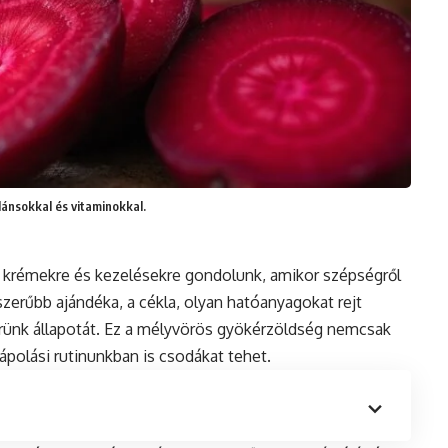
dánsokkal és vitaminokkal.
b krémekre és kezelésekre gondolunk, amikor szépségről
zerűbb ajándéka, a cékla, olyan hatóanyagokat rejt
rünk állapotát. Ez a mélyvörös gyökérzöldség nemcsak
polási rutinunkban is csodákat tehet.