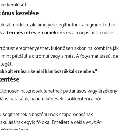
ínre kerülését.
tónus kezelése
gokkal rendelkezik, amelyek segíthetnek a pigmentfoltok
ás a
természetes enzimeknek
és a magas antioxidáns
rtónust eredményezhet, különösen akkor, ha kombinálják
mint például a citromlé vagy a méz. A folyamat lassú, de
étegét.
abb alterníva a kemiai hámlasztókkal szemben."
kentése
 különösen hasznosak lehetnek pattanásos vagy érzékeny
áns hatásúak, hanem képesek csökkenteni a bőr
ok segíthetnek a baktériumok szaporodásának
akulásának egyik fő oka. Emellett a cékla
enyhén