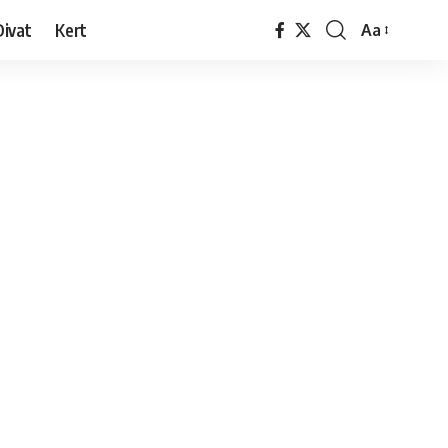
Divat
Kert
Aa
Font
Resizer