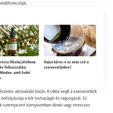
védőfunkcióját.
ózsa illóolaj jótékony
Vajon káros-e az avas zsír a
és felhasználási
szervezetünkre?
 Minden, amit tudni
s
mészetes
detoxikáló hatás
. A cékla segít a szervezetből
 befolyásolja a bőr tisztaságát és ragyogását. Ez
ik szennyezett környezetben élnek vagy stresszes