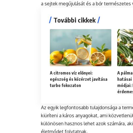
a sejtek megújulását és a bőr természetes 
További cikkek
A citromos víz előnyei:
A pálmar
egészség és közérzet javítása
hatásai 
turbo fokozaton
módjai:
érdeme
Az egyik legfontosabb tulajdonsága a ter
kiüríteni a káros anyagokat, ami közvetlenül
különösen hasznos lehet azok számára, ak
életmódet folytatnak.