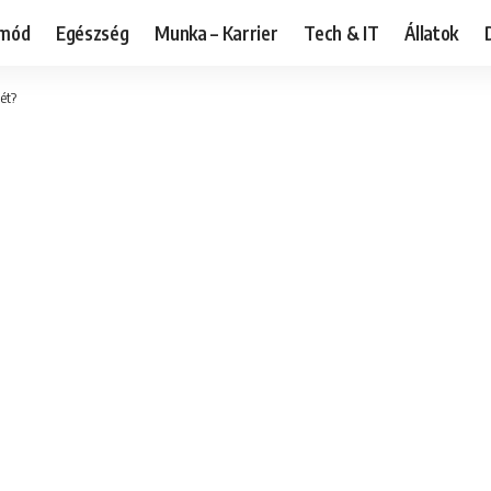
tmód
Egészség
Munka – Karrier
Tech & IT
Állatok
ét?