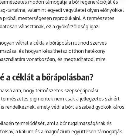
 természetes módon támogatja a bőr regenerációját és
ag-tartalma, valamint egyedi vegyületei olyan előnyökkel
óta próbál mesterségesen reprodukálni. A természetes
datosan választanak, ez a gyökérzöldség igazi
gyan válhat a cékla a bőrápolási rutinod szerves
kalmazása, és hogyan készíthetsz otthon hatékony
 használatára vonatkozóan, és megtudhatod, mire
é a céklát a bőrápolásban?
lmassá arra, hogy természetes szépségápolási
természetes pigmentek nem csak a jellegzetes színért
 is rendelkeznek, amely védi a bőrt a szabad gyökök káros
ollagén termelődését, ami a bőr rugalmasságának és
a folsav, a kálium és a magnézium együttesen támogatják