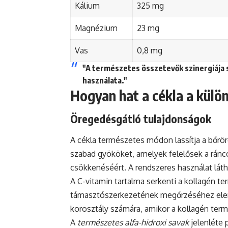
Kálium
325 mg
Magnézium
23 mg
Vas
0,8 mg
"A természetes összetevők szinergiája 
használata."
Hogyan hat a cékla a kül
Öregedésgátló tulajdonságok
A cékla természetes módon lassítja a bőrö
szabad gyököket, amelyek felelősek a ránco
csökkenéséért. A rendszeres használat lá
A C-vitamin tartalma serkenti a kollagén t
támasztószerkezetének megőrzéséhez eleng
korosztály számára, amikor a kollagén te
A
természetes alfa-hidroxi savak
jelenléte 