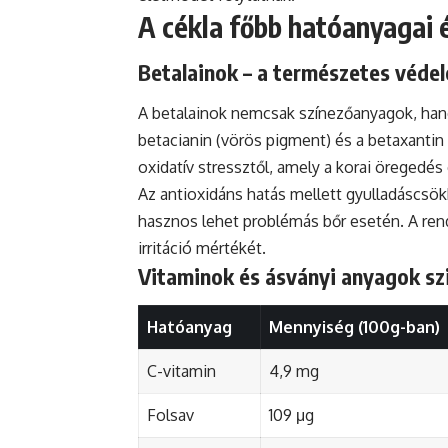
A cékla főbb hatóanyagai 
Betalainok – a természetes véde
A betalainok nemcsak színezőanyagok, hanem
betacianin (vörös pigment) és a betaxantin
oxidatív stressztől, amely a korai öregedés
Az antioxidáns hatás mellett gyulladáscsö
hasznos lehet problémás bőr esetén. A rend
irritáció mértékét.
Vitaminok és ásványi anyagok sz
Hatóanyag
Mennyiség (100g-ban)
C-vitamin
4,9 mg
Folsav
109 μg