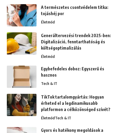
A természetes csontvédelem titka:
tojáshéj por
Életmód
Generáltervezési trendek 2025-ben:
Digitalizáció, fenntarthatóság és
költségoptimalizálás
Életmód
Egybefedeles doboz: Egyszerű és
hasznos
Tech & IT
TikTok tartalomgyártás: Hogyan
érheted el a legdinamikusabb
platformon a célközönséged szívét?
Életmód
Tech & IT
Gyors és hatékony megoldások a