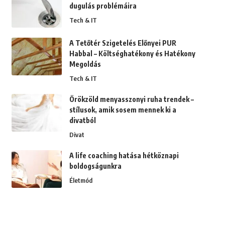
dugulás problémáira
Tech & IT
A Tetőtér Szigetelés Előnyei PUR
Habbal – Költséghatékony és Hatékony
Megoldás
Tech & IT
Örökzöld menyasszonyi ruha trendek –
stílusok, amik sosem mennek ki a
divatból
Divat
A life coaching hatása hétköznapi
boldogságunkra
Életmód