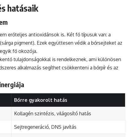
és hatásaik
lem
 erőteljes antioxidánsok is. Két fő típusuk van: a
 (sárga pigment). Ezek együttesen védik a bőrsejteket az
 egyik fő okozója.
kkentő tulajdonságokkal is rendelkeznek, ami különösen
szeres alkalmazás segíthet csökkenteni a bőrpír és az
inergiája
Bőrre gyakorolt hatás
Kollagén szintézis, világosító hatás
Sejtregeneráció, DNS javítás